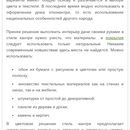
варианты имеют общую основу и различаются в выборе
цвета и текстиля. В последнее время модно использовать в
оформлении дома этнокантри, то есть использование
национальных особенностей другого народа.
Приняв решение выполнить интерьер дачи своими руками в
стиле кантри нужно учесть, что материалы и
покрытия
следует использовать только натуральные. Никаким
современным новшествам здесь места не найдется. Можно
использовать:
обои из бумаги с рисунком в цветочек или простую
полоску;
множество текстильных материалов как на стенах и
окнах, так и на мебели;
штукатурка от простой до декоративной;
панели из дерева и доски;
камень и кирпич.
В цветовом решении стиль кантри предполагает
использование пастельных оттенков и природных цветов.