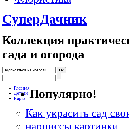
СуперДачник
Коллекция практическ
сада и огорода
Главная
Популярно!
Детали
Карта
Как украсить сад св
нарциссы картинки