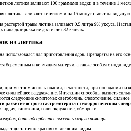
ветков лютика заливают 100 граммами водки и в течение 1 мес
вы лютика заливают кипятком и на 15 минут ставят на водяну
на растертой травы лютика заливают 0,5 литра 9% уксуса. Наста
, пока дозировка не достигнет 32 капель.
ов из лютика
на использовался для приготовления ядов. Препараты на его осн
тся беременным и кормящим матерям, а также особам с индивид
, при местном использовании, в частности, при попадании на 
также сильнейшее раздражение. Инъекции способны вызвать сильн
ются следующие симптомы: светобоязнь, слезоточение, сильное 
 развитие острого гастроэнтерита с геморрогическим синдр
кардия, гипотония, головокружение, обмороки.
желудок, дать адсорбенты, вызвать скорую помощь.
бладает достаточно красивым внешним видом