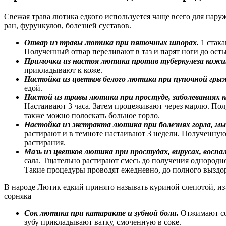
Свежая трава лютика едкого используется чаще всего для нар
ран, фурункулов, болезней суставов.
Отвар из травы лютика при пяточных шпорах.
1 стака
Полученный отвар переливают в таз и парят ноги до ост
Примочки из настоя лютика против туберкулеза кожи
прикладывают к коже.
Настойка из цветков белого лютика при пупочной гры
едой.
Настой из травы лютика при простуде, заболеваниях к
Настаивают 3 часа. Затем процеживают через марлю. Пол
также можно полоскать больное горло.
Настойка из экстракта лютика при болезнях горла, мы
растирают и в темноте настаивают 3 недели. Полученную
растирания.
Мазь из цветков лютика при простудах, вирусах, воспа
сала. Тщательно растирают смесь до получения однородн
Такие процедуры проводят ежедневно, до полного выздо
В народе Лютик едкий принято называть куриной слепотой, из-
сорняка
Сок лютика при катаракте и зубной боли.
Отжимают сок
зубу прикладывают ватку, смоченную в соке.