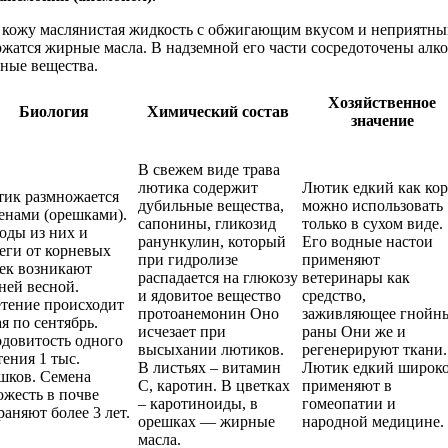
 кожу маслянистая жидкость с обжигающим вкусом и неприятным 
ржатся жирные масла. В надземной его части сосредоточены алк
ьные вещества.
Хозяйственное
Биология
Химический состав
значение
В свежем виде трава
лютика содержит
Лютик едкий как ко
ик размножается
дубильные вещества,
можно использовать
енами (орешками).
сапонины, гликозид
только в сухом виде.
оды из них и
ранункулин, который
Его водные настои
еги от корневых
при гидролизе
применяют
ек возникают
распадается на глюкозу
ветеринары как
ней весной.
и ядовитое вещество
средство,
тение происходит
протоанемонин Оно
заживляющее гнойн
ая по сентябрь.
исчезает при
раны Они же и
довитость одного
высыхании лютиков.
регенерируют ткани.
тения 1 тыс.
В листьях – витамин
Лютик едкий широк
шков. Семена
С, каротин. В цветках
применяют в
ожесть в почве
– каротиноиды, в
гомеопатии и
раняют более 3 лет.
орешках — жирные
народной медицине.
масла.