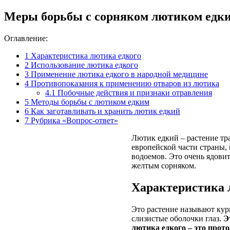
Меры борьбы с сорняком лютиком едк
Оглавление:
1
Характеристика лютика едкого
2
Использование лютика едкого
3
Применение лютика едкого в народной медицине
4
Противопоказания к применению отваров из лютика
4.1
Побочные действия и признаки отравления
5
Методы борьбы с лютиком едким
6
Как заготавливать и хранить лютик едкий
7
Рубрика «Вопрос-ответ»
Лютик едкий – растение тр
европейской части страны, 
водоемов. Это очень ядовит
желтым сорняком.
Характеристика 
Это растение называют кур
слизистые оболочки глаз.
Э
лютика едкого – это прот