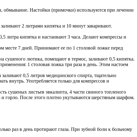
сы, обмывание. Настойки (примочки) используются при лечении
заливают 2 литрами кипятка и 10 минут заваривают.
,5 литра кипятка и настаивают 3 часа. Делают компрессы и
ном месте 7 дней. Принимают ее по 1 столовой ложке перед
а сушеного лютика, помещают в термос, заливают 0,5 кипятка.
именения: 1 столовая ложка три раза в день. Этим настоем
 заливают 0,5 литров медицинского спирта, тщательно
ть внутрь. Употребляется только для компрессов и
асть сушеных листьев эвкалипта, 4 части свиного топленого
ь и горло. После этого плотно укутываются шерстяным шарфом.
лько раз в день протирают глаза. При зубной боли к больному