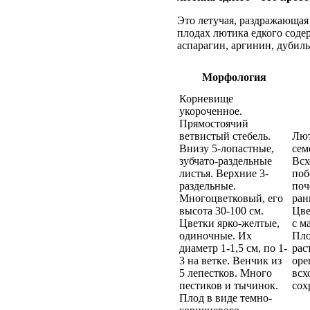
Это летучая, раздражающая
плодах лютика едкого соде
аспарагин, аргинин, дубил
Морфология
Корневище
укороченное.
Прямостоячий
ветвистый стебель.
Лют
Внизу 5-лопастные,
сем
зубчато-раздельные
Всх
листья. Верхние 3-
поб
раздельные.
поч
Многоцветковый, его
ран
высота 30-100 см.
Цве
Цветки ярко-желтые,
с м
одиночные. Их
Пло
диаметр 1-1,5 см, по 1-
рас
3 на ветке. Венчик из
оре
5 лепестков. Много
всх
пестиков и тычинок.
сох
Плод в виде темно-