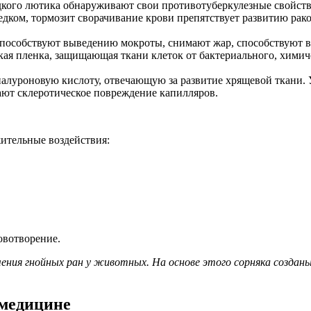
едкого лютика обнаруживают свои противотуберкулезные свойств
дком, тормозит сворачивание крови препятствует развитию рако
 способствуют выведению мокроты, снимают жар, способствуют 
я пленка, защищающая ткани клеток от бактериального, химич
луроновую кислоту, отвечающую за развитие хрящевой ткани. 
ют склеротическое повреждение капилляров.
ительные воздействия:
овотворение.
ения гнойных ран у животных. На основе этого сорняка создан
 медицине