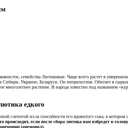
им
авянистое, семейства Лютиковые. Чаще всего растет в умеренно
в Сибири, Украине, Беларуси. Он неприхотлив. Обитает в сырых,
ое многолетнее растение. В народе известно под названием «кур
лютика едкого
иной слепотой из-за способности его ядовитого сока, в котором
то происходит, если после сбора лютика вам взбредет в голову
оанемонин (анемонол).