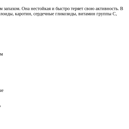
запахом. Она нестойкая и быстро теряет свою активность. В
олоиды, каротин, сердечные гликозиды, витамин группы С,
рм
ые
о