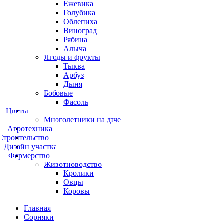
Ежевика
Голубика
Облепиха
Виноград
Рябина
Алыча
Ягоды и фрукты
Тыква
Арбуз
Дыня
Бобовые
Фасоль
Цветы
Многолетники на даче
Агротехника
Строительство
Дизайн участка
Фермерство
Животноводство
Кролики
Овцы
Коровы
Главная
Сорняки