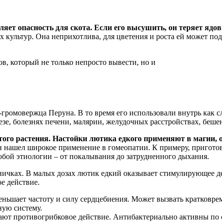
яет опасность для скота. Если его высушить, он теряет ядов
 культур. Она неприхотлива, для цветения и роста ей может по
в, который не только непросто вывести, но и
-громовержца Перуна. В то время его использовали внутрь как 
зе, болезнях печени, малярии, желудочных расстройствах, бешен
того растения. Настойки лютика едкого применяют в магии, 
н нашел широкое применение в гомеопатии. К примеру, пригото
любой этиологии – от покалывания до затрудненного дыхания.
ничках. В малых дозах лютик едкий оказывает стимулирующее д
е действие.
ньшает частоту и силу сердцебиения. Может вызвать кратковре
ную систему.
ают противогрибковое действие. Антибактериально активны по