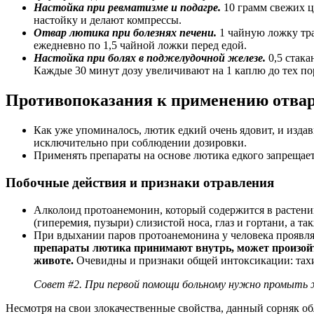
Настойка при ревматизме и подагре.
10 грамм свежих ц
настойку и делают компрессы.
Отвар лютика при болезнях печени.
1 чайную ложку тра
ежедневно по 1,5 чайной ложки перед едой.
Настойка при болях в поджелудочной железе.
0,5 стака
Каждые 30 минут дозу увеличивают на 1 каплю до тех пор
Противопоказания к применению отвар
Как уже упоминалось, лютик едкий очень ядовит, и издав
исключительно при соблюдении дозировки.
Применять препараты на основе лютика едкого запрещае
Побочные действия и признаки отравления
Алколоид протоанемонин, который содержится в растении
(гиперемия, пузыри) слизистой носа, глаз и гортани, а 
При вдыхании паров протоанемонина у человека проявля
препараты лютика принимают внутрь, может произойти
животе.
Очевидны и признаки общей интоксикации: тахи
Совет #2. При первой помощи больному нужно промыть 
Несмотря на свои злокачественные свойства, данный сорняк о