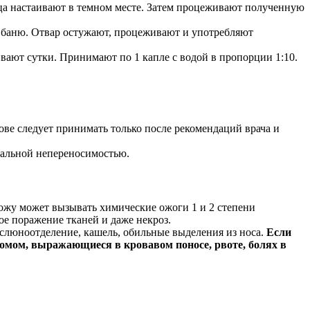
яца настаивают в темном месте. Затем процеживают полученную
ю баню. Отвар остужают, процеживают и употребляют
ивают сутки. Принимают по 1 капле с водой в пропорции 1:10.
ове следует принимать только после рекомендаций врача и
уальной непереносимостью.
кожу может вызывать химические ожоги 1 и 2 степени
ое поражение тканей и даже некроз.
слюноотделение, кашель, обильные выделения из носа.
Если
омом, выражающиеся в кровавом поносе, рвоте, болях в