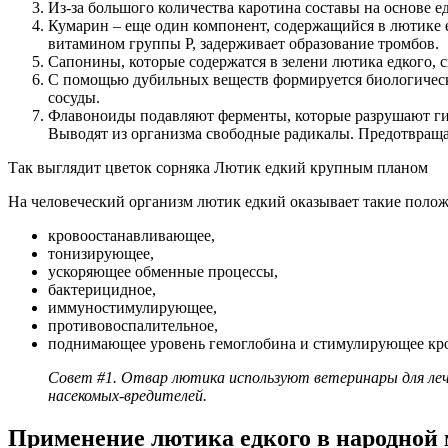
Из-за большого количества каротина составы на основе 
Кумарин – еще один компонент, содержащийся в лютике е
витамином группы Р, задерживает образование тромбов.
Сапонины, которые содержатся в зелени лютика едкого,
С помощью дубильных веществ формируется биологическа
сосуды.
Флавоноиды подавляют ферменты, которые разрушают гиа
Выводят из организма свободные радикалы. Предотвраща
Так выглядит цветок сорняка Лютик едкий крупным планом
На человеческий организм лютик едкий оказывает такие полож
кровоостанавливающее,
тонизирующее,
ускоряющее обменные процессы,
бактерицидное,
иммуностимулирующее,
противовоспалительное,
поднимающее уровень гемоглобина и стимулирующее кр
Совет #1. Отвар лютика используют ветеринары для леч
насекомых-вредителей.
Применение лютика едкого в народной