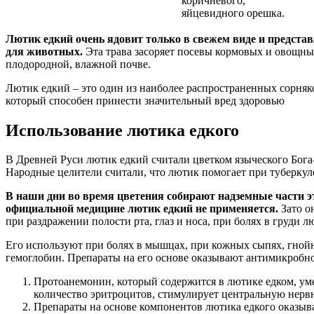
коричневого,
яйцевидного орешка.
Лютик едкий очень ядовит только в свежем виде и представл
для животных.
Эта трава засоряет посевы кормовых и овощных
плодородной, влажной почве.
Лютик едкий – это один из наиболее распространенных сорняко
который способен принести значительный вред здоровью
Использование лютика едкого
В Древней Руси лютик едкий считали цветком языческого Бога
Народные целители считали, что лютик помогает при туберкуле
В наши дни во время цветения собирают надземные части э
официальной медицине лютик едкий не применяется.
Зато о
при раздражении полости рта, глаз и носа, при болях в груди 
Его используют при болях в мышцах, при кожных сыпях, гной
гемоглобин. Препараты на его основе оказывают антимикробно
Протоанемонин, который содержится в лютике едком, уме
количество эритроцитов, стимулирует центральную нерв
Препараты на основе компонентов лютика едкого оказыв