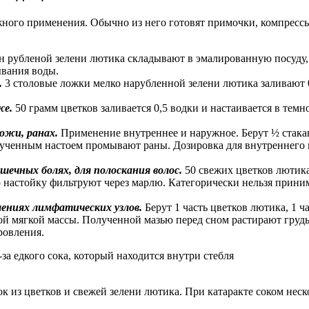
ужного применения. Обычно из него готовят примочки, компрес
н рубленой зелени лютика складывают в эмалированную посуду, 
ывания воды.
.
3 столовые ложки мелко нарубленной зелени лютика заливают 0
же.
50 грамм цветков заливается 0,5 водки и настаивается в тем
ожи, ранах.
Применение внутреннее и наружное. Берут ½ стакан
ученным настоем промывают раны. Дозировка для внутреннего пр
шечных болях, для полоскания волос.
50 свежих цветков лютика
 настойку фильтруют через марлю. Категорически нельзя принима
лениях лимфатических узлов.
Берут 1 часть цветков лютика, 1 ч
ой мягкой массы. Полученной мазью перед сном растирают груд
ровления.
за едкого сока, который находится внутри стебля
 из цветков и свежей зелени лютика. При катаракте соком неско