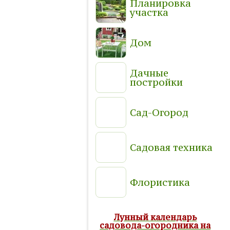
Планировка
участка
Дом
Дачные
постройки
Сад-Огород
Садовая техника
Флористика
Лунный календарь
садовода-огородника на