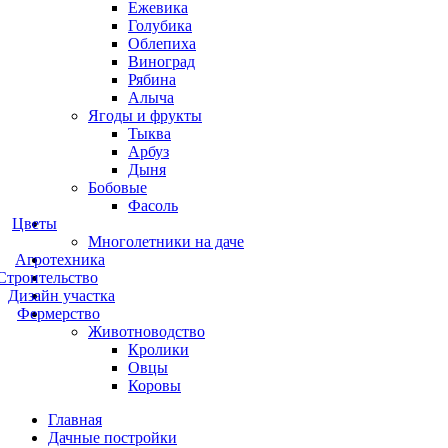
Ежевика
Голубика
Облепиха
Виноград
Рябина
Алыча
Ягоды и фрукты
Тыква
Арбуз
Дыня
Бобовые
Фасоль
Цветы
Многолетники на даче
Агротехника
Строительство
Дизайн участка
Фермерство
Животноводство
Кролики
Овцы
Коровы
Главная
Дачные постройки