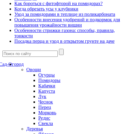
Как бороться с фитофторой на помидорах?
Когда обрезать усы у клубники
Уход за помидорами в теплице из поликарбоната
Особенности внесения удобрений и подкормок для
повышения урожайности вишни
Особенности стрижки газона: способы, правила,
тонкости
Посадка перца и уход в открытом грунте на даче
Сад-Огород
Овощи
Огурцы
Помидоры
Кабачки
Капуста
Лук
Чеснок
Перец
Морковь
Редис
Свекла
Деревья