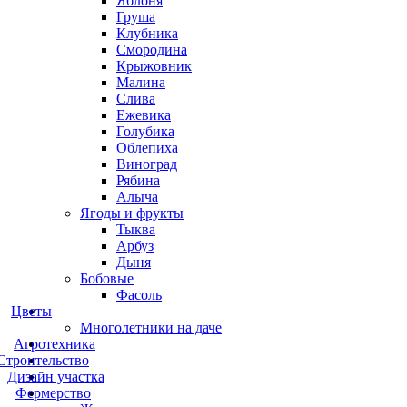
Яблоня
Груша
Клубника
Смородина
Крыжовник
Малина
Слива
Ежевика
Голубика
Облепиха
Виноград
Рябина
Алыча
Ягоды и фрукты
Тыква
Арбуз
Дыня
Бобовые
Фасоль
Цветы
Многолетники на даче
Агротехника
Строительство
Дизайн участка
Фермерство