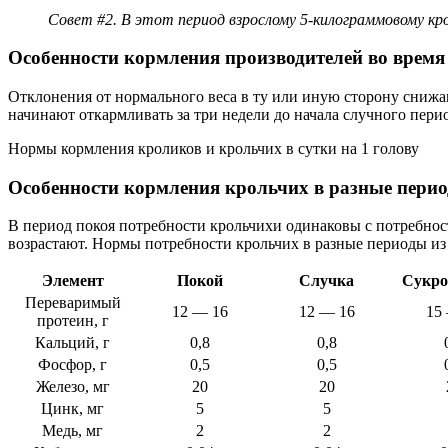
Совет #2. В этот период взрослому 5-килограммовому крол
Особенности кормления производителей во время
Отклонения от нормального веса в ту или иную сторону снижа
начинают откармливать за три недели до начала случного пери
Нормы кормления кроликов и крольчих в сутки на 1 голову
Особенности кормления крольчих в разные перио
В период покоя потребности крольчихи одинаковы с потребнос
возрастают. Нормы потребности крольчих в разные периоды из р
Элемент
Покой
Случка
Сукро
Переваримый
12 — 16
12 — 16
15
протеин, г
Кальций, г
0,8
0,8
Фосфор, г
0,5
0,5
Железо, мг
20
20
Цинк, мг
5
5
Медь, мг
2
2