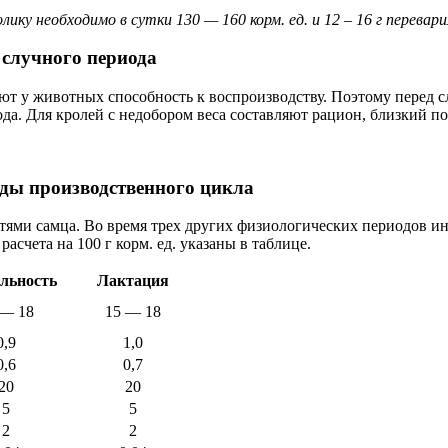
ику необходимо в сутки 130 — 160 корм. ед. и 12 – 16 г перевар
 случного периода
ют у животных способность к воспроизводству. Поэтому перед 
ода. Для кролей с недобором веса составляют рацион, близкий п
ды производственного цикла
тями самца. Во время трех других физиологических периодов и
асчета на 100 г корм. ед. указаны в таблице.
льность
Лактация
 — 18
15 — 18
0,9
1,0
0,6
0,7
20
20
5
5
2
2