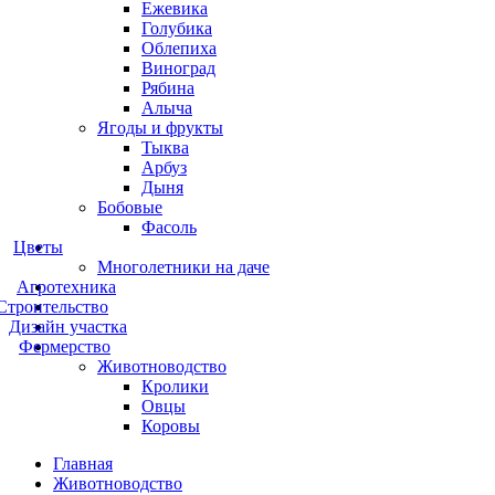
Ежевика
Голубика
Облепиха
Виноград
Рябина
Алыча
Ягоды и фрукты
Тыква
Арбуз
Дыня
Бобовые
Фасоль
Цветы
Многолетники на даче
Агротехника
Строительство
Дизайн участка
Фермерство
Животноводство
Кролики
Овцы
Коровы
Главная
Животноводство