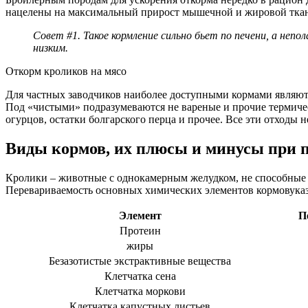
нацелены на максимальный прирост мышечной и жировой тканей
Совет #1. Такое кормление сильно бьет по печени, а не
низким.
Откорм кроликов на мясо
Для частных заводчиков наиболее доступными кормами являютс
Под «чистыми» подразумеваются не вареные и прочие термичес
огурцов, остатки болгарского перца и прочее. Все эти отход
Виды кормов, их плюсы и минусы при
Кролики – животные с однокамерным желудком, не способные ж
Перевариваемость основных химических элементов кормовуказ
Элемент
П
Протеин
жиры
Безазотистые экстрактивные вещества
Клетчатка сена
Клетчатка моркови
Клетчатка капустных листьев