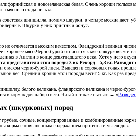
лифорнийская и новозеландская белая. Очень хороши пользовате
ва мясного стада нельзя.
я советская шиншилла, помимо шкурки, в четыре месяца дает у
ройлерные. Шкурки у них приятный бонус.
го не отличается высоким качеством. Фландрский великан числи
еет хорошее мясо.Черно-бурый относится к мясо-шкурковым и на
нная в Англии в конце девятнадцатого века. Хотя у него вкусно
са представителя этой породы 3 кг. Рекорд – 5,3 кг. Разводя
и с мехом черно-бурой лисы. Выведен в сороковых годах прошл
льшой вес. Средний кролик этой породы весит 5 кг. Как раз пред
ншиллу, белого великана, фландрского великана и черно-бурого
я в кормах для набора веса. Читайте также статью: → «
Разведе
ых (шкурковых) пород
ют грубые, сочные, концентрированные и комбинированные корма
жны корма с повышенным содержанием протеина и углеводов.
 добавляют вареный картофель, который можно смешивать с кра