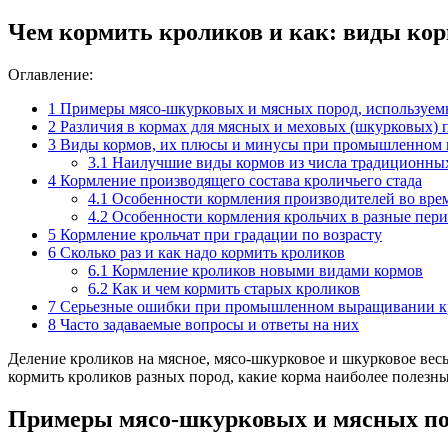
Чем кормить кроликов и как: виды ко
Оглавление:
1
Примеры мясо-шкурковых и мясных пород, используем
2
Различия в кормах для мясных и меховых (шкурковых) 
3
Виды кормов, их плюсы и минусы при промышленном 
3.1
Наилучшие виды кормов из числа традиционны
4
Кормление производящего состава кроличьего стада
4.1
Особенности кормления производителей во врем
4.2
Особенности кормления крольчих в разные пер
5
Кормление крольчат при градации по возрасту
6
Сколько раз и как надо кормить кроликов
6.1
Кормление кроликов новыми видами кормов
6.2
Как и чем кормить старых кроликов
7
Серьезные ошибки при промышленном выращивании к
8
Часто задаваемые вопросы и ответы на них
Деление кроликов на мясное, мясо-шкурковое и шкурковое весь
кормить кроликов разных пород, какие корма наиболее полезны
Примеры мясо-шкурковых и мясных по