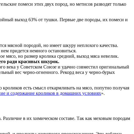
льские помеси этих двух пород, но метисов разводят только
бойный выход 63% от тушки. Первые две породы, их помеси и
тся мясной породой, но имеет шкуру неплохого качества.
 нем придется немного остановиться.
е мясо, но размер кролика средний, выход мяса невелик.
т его ради красивых шкурок.
ого века у Советском Союзе и удачно совместил оригинальный
ельный вес черно-огненного. Рекорд веса у черно-бурых
 кроликов есть смысл откармливать на мясо, попутно получая
ние и содержание кроликов в домашних условиях
».
. Различие в их химическом составе. Так как меховым породам
пивой, и продукты животного происхождения. Эти добавки