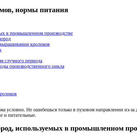
рмов, нормы питания
ых в промышленном производстве
пород
выращивании кроликов
х
я случного периода
иоды производственного цикла
роликов
ма условно. Не ошибешься только в пуховом направлении из-за д
е и питательные.
род, используемых в промышленном про