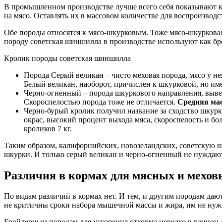
В промышленном производстве лучше всего себя показывают ка
на мясо. Оставлять их в массовом количестве для воспроизводст
Обе породы относятся к мясо-шкурковым. Тоже мясо-шкуркова
породу советская шиншилла в производстве используют как б
Кролик породы советская шиншилла
Порода Серый великан – чисто меховая порода, мясо у не
Белый великан, наоборот, причислен к шкурковой, но им
Черно-огненный – порода шкуркового направления, выведе
Скороспелостью порода тоже не отличается.
Средняя мас
Черно-бурый кролик получил название за сходство шкурк
окрас, высокий процент выхода мяса, скороспелость и бо
кроликов 7 кг.
Таким образом, калифорнийских, новозеландских, советскую ши
шкурки. И только серый великан и черно-огненный не нуждаютс
Различия в кормах для мясных и мехов
По видам различий в кормах нет. И тем, и другим породам да
не критичны сроки набора мышечной массы и жира, им не ну
Бройлерным породам для ускорения откорма нередко в рацион