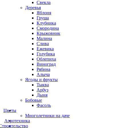
Свекла
Деревья
Яблоня
Груша
Клубника
Смородина
Крыжовник
Малина
Слива
Ежевика
Голубика
Облепиха
Виноград
Рябина
Алыча
Ягоды и фрукты
Тыква
Арбуз
Дыня
Бобовые
Фасоль
Цветы
Многолетники на даче
Агротехника
Строительство