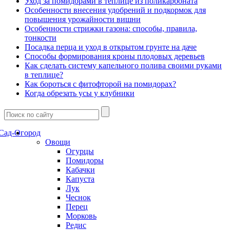
Уход за помидорами в теплице из поликарбоната
Особенности внесения удобрений и подкормок для
повышения урожайности вишни
Особенности стрижки газона: способы, правила,
тонкости
Посадка перца и уход в открытом грунте на даче
Способы формирования кроны плодовых деревьев
Как сделать систему капельного полива своими руками
в теплице?
Как бороться с фитофторой на помидорах?
Когда обрезать усы у клубники
Сад-Огород
Овощи
Огурцы
Помидоры
Кабачки
Капуста
Лук
Чеснок
Перец
Морковь
Редис