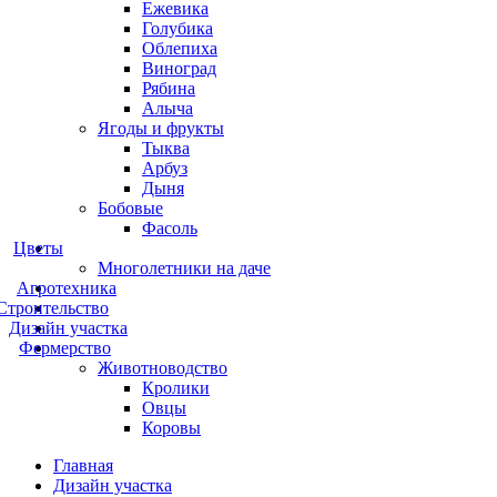
Ежевика
Голубика
Облепиха
Виноград
Рябина
Алыча
Ягоды и фрукты
Тыква
Арбуз
Дыня
Бобовые
Фасоль
Цветы
Многолетники на даче
Агротехника
Строительство
Дизайн участка
Фермерство
Животноводство
Кролики
Овцы
Коровы
Главная
Дизайн участка