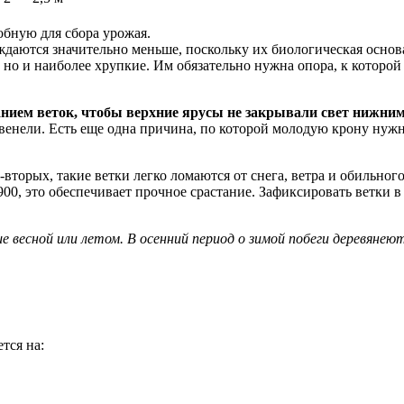
обную для сбора урожая.
даются значительно меньше, поскольку их биологическая основа
но и наиболее хрупкие. Им обязательно нужна опора, к которой 
нием веток, чтобы верхние ярусы не закрывали свет нижним.
енели. Есть еще одна причина, по которой молодую крону нужно 
-вторых, такие ветки легко ломаются от снега, ветра и обильно
 900, это обеспечивает прочное срастание. Зафиксировать ветк
е весной или летом. В осенний период о зимой побеги деревяне
тся на: