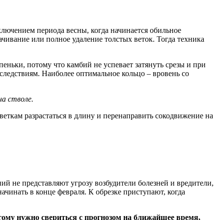
ключением периода весны, когда начинается обильное
ачивание или полное удаление толстых веток. Тогда техника
пеньки, потому что камбий не успевает затянуть срезы и при
следствиям. Наиболее оптимальное кольцо – вровень со
на стволе.
еткам разрастаться в длину и перенаправить сокодвижение на
ний не представляют угрозу возбудители болезней и вредители,
начинать в конце февраля. К обрезке приступают, когда
ому нужно свериться с прогнозом на ближайшее время,