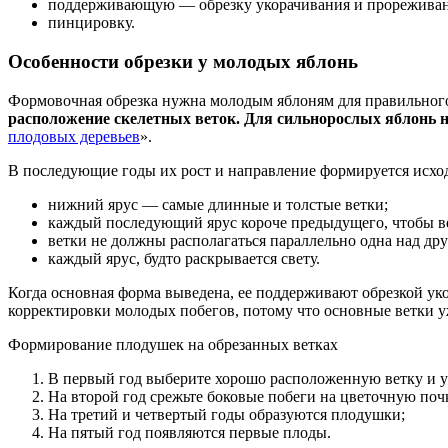
поддерживающую — обрезку укорачивания и прореживан
пинцировку.
Особенности обрезки у молодых яблонь
Формовочная обрезка нужна молодым яблоням для правильного 
расположение скелетных веток. Для сильнорослых яблонь на
плодовых деревьев
».
В последующие годы их рост и направление формируется исход
нижний ярус — самые длинные и толстые ветки;
каждый последующий ярус короче предыдущего, чтобы ве
ветки не должны располагаться параллельно одна над дру
каждый ярус, будто раскрывается свету.
Когда основная форма выведена, ее поддерживают обрезкой ук
корректировки молодых побегов, потому что основные ветки у
Формирование плодушек на обрезанных ветках
В первый год выберите хорошо расположенную ветку и ук
На второй год срежьте боковые побеги на цветочную поч
На третий и четвертый годы образуются плодушки;
На пятый год появляются первые плоды.