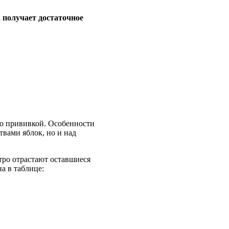
а получает достаточное
о прививкой. Особенности
твами яблок, но и над
тро отрастают оставшиеся
а в таблице: