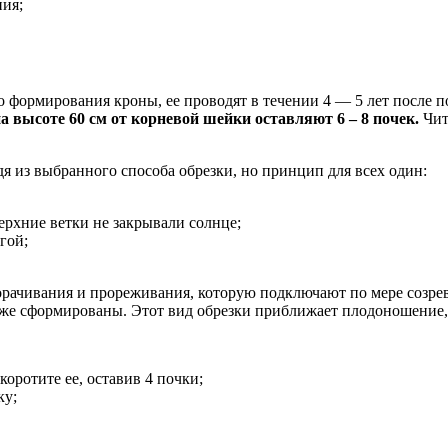
ия;
формирования кроны, ее проводят в течении 4 — 5 лет после п
 высоте 60 см от корневой шейки оставляют 6 – 8 почек.
Чит
я из выбранного способа обрезки, но принцип для всех один:
рхние ветки не закрывали солнце;
гой;
орачивания и прореживания, которую подключают по мере созрев
же сформированы. Этот вид обрезки приближает плодоношение, 
оротите ее, оставив 4 почки;
ку;