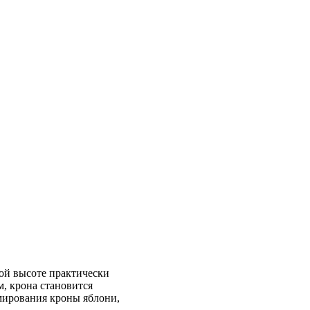
кой высоте практически
м, крона становится
рмирования кроны яблони,