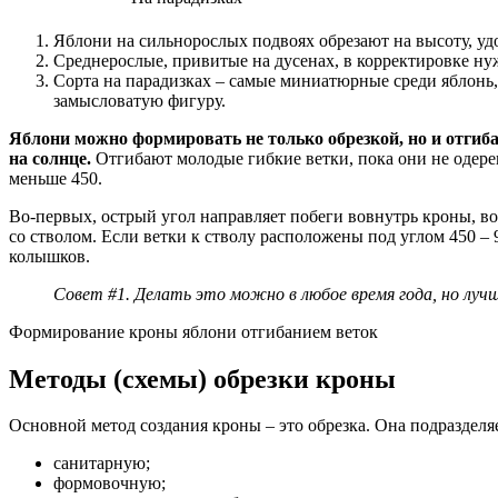
Яблони на сильнорослых подвоях обрезают на высоту, уд
Среднерослые, привитые на дусенах, в корректировке нуж
Сорта на парадизках – самые миниатюрные среди яблонь, 
замысловатую фигуру.
Яблони можно формировать не только обрезкой, но и отгиба
на солнце.
Отгибают молодые гибкие ветки, пока они не одерев
меньше 450.
Во-первых, острый угол направляет побеги вовнутрь кроны, во
со стволом. Если ветки к стволу расположены под углом 450 –
колышков.
Совет #1. Делать это можно в любое время года, но лучш
Формирование кроны яблони отгибанием веток
Методы (схемы) обрезки кроны
Основной метод создания кроны – это обрезка. Она подразделяе
санитарную;
формовочную;