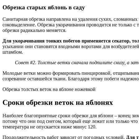
Обрезка старых яблонь в саду
Санитарная обрезка направлена на удаления сухих, сломанных 
соковыделение. Обрезка укорачивания проводится не только с т
обрезки радикально меняется.
Для укорачивания тонких побегов применяется секатор, т
усыхании они становятся входными воротами для возбудителей 
штамбом.
Совет #2. Толстые ветки сначала подпилите снизу, а за
Молодые ветки можно формировать пинцировкой, отщипыванием 
созревание оставшейся ткани. Благодаря этому побеги надежно
Обрезка толстых веток на яблоне ножевкой
Сроки обрезки веток на яблонях
Наиболее благоприятные сроки обрезки для яблони – конец зимы
потому что они под снегом, который еще лежит или только что р
температура не опускается ниже минус 120.
Продолжительность работ зависит от погодных условий.
Для т