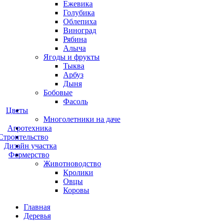
Ежевика
Голубика
Облепиха
Виноград
Рябина
Алыча
Ягоды и фрукты
Тыква
Арбуз
Дыня
Бобовые
Фасоль
Цветы
Многолетники на даче
Агротехника
Строительство
Дизайн участка
Фермерство
Животноводство
Кролики
Овцы
Коровы
Главная
Деревья