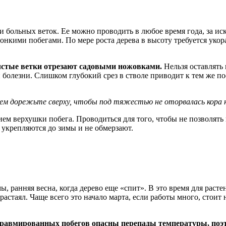
и больных веток. Ее можно проводить в любое время года, за ис
онкими побегами. По мере роста дерева в высоту требуется укор
олстые ветки отрезают садовыми ножовками.
Нельзя оставлять 
болезни. Слишком глубокий срез в стволе приводит к тем же по
тем дорежьте сверху, чтобы под тяжестью не оторвалась кора 
верхушки побега. Проводиться для того, чтобы не позволять в
 укрепляются до зимы и не обмерзают.
, ранняя весна, когда дерево еще «спит». В это время для расте
астаял. Чаще всего это начало марта, если работы много, стоит 
равмированных побегов опасны перепады температуры, поэт