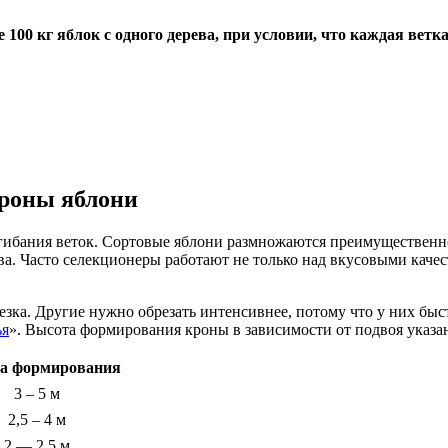
100 кг яблок с одного дерева, при условии, что каждая ветк
кроны яблони
тгибания веток. Сортовые яблони размножаются преимущественн
ва. Часто селекционеры работают не только над вкусовыми качес
зка. Другие нужно обрезать интенсивнее, потому что у них быс
ья
». Высота формирования кроны в зависимости от подвоя указан
а формирования
3 – 5 м
2,5 – 4 м
2 — 2,5 м