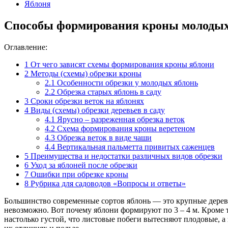
Яблоня
Способы формирования кроны молодых
Оглавление:
1
От чего зависят схемы формирования кроны яблони
2
Методы (схемы) обрезки кроны
2.1
Особенности обрезки у молодых яблонь
2.2
Обрезка старых яблонь в саду
3
Сроки обрезки веток на яблонях
4
Виды (схемы) обрезки деревьев в саду
4.1
Ярусно – разреженная обрезка веток
4.2
Схема формирования кроны веретеном
4.3
Обрезка веток в виде чаши
4.4
Вертикальная пальметта привитых саженцев
5
Преимущества и недостатки различных видов обрезки
6
Уход за яблоней после обрезки
7
Ошибки при обрезке кроны
8
Рубрика для садоводов «Вопросы и ответы»
Большинство современные сортов яблонь — это крупные деревь
невозможно. Вот почему яблони формируют по 3 – 4 м. Кроме т
настолько густой, что листовые побеги вытесняют плодовые, а