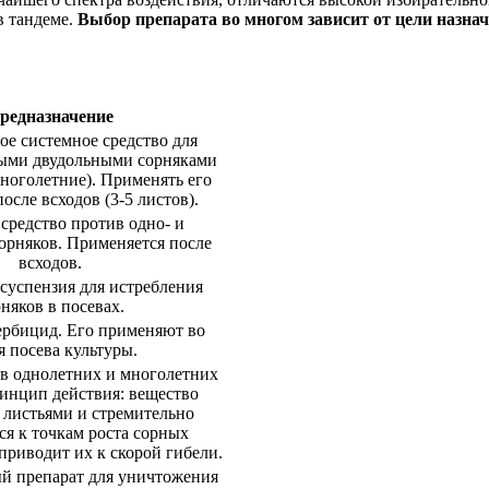
в тандеме.
Выбор препарата во многом зависит от цели назнач
редназначение
ое системное средство для
ными двудольными сорняками
многолетние). Применять его
осле всходов (3-5 листов).
средство против одно- и
орняков. Применяется после
всходов.
суспензия для истребления
няков в посевах.
рбицид. Его применяют во
я посева культуры.
в однолетних и многолетних
инцип действия: вещество
 листьями и стремительно
ся к точкам роста сорных
 приводит их к скорой гибели.
й препарат для уничтожения