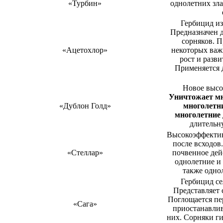
«Турбин»
однолетних зл
Гербицид из
Предназначен 
сорняков. П
«Ацетохлор»
некоторых важ
рост и разв
Применяется 
Новое высо
Уничтожает мн
«Дублон Голд»
многолетн
многолетние 
длительн
Высокоэффектив
после всходов
«Стеллар»
почвенное дей
однолетние и
также одно
Гербицид се
Представляет 
Поглощается пе
«Сага»
приостанавлив
них. Сорняки ги