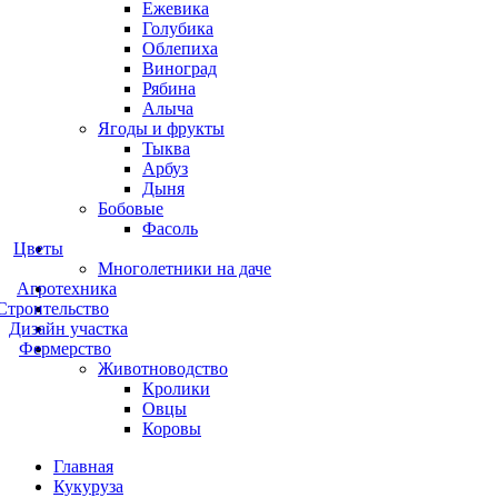
Ежевика
Голубика
Облепиха
Виноград
Рябина
Алыча
Ягоды и фрукты
Тыква
Арбуз
Дыня
Бобовые
Фасоль
Цветы
Многолетники на даче
Агротехника
Строительство
Дизайн участка
Фермерство
Животноводство
Кролики
Овцы
Коровы
Главная
Кукуруза