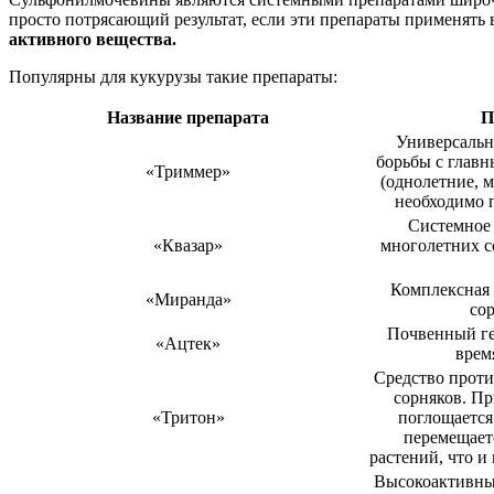
просто потрясающий результат, если эти препараты применять 
активного вещества.
Популярны для кукурузы такие препараты:
Название препарата
П
Универсальн
борьбы с глав
«Триммер»
(однолетние, 
необходимо п
Системное 
«Квазар»
многолетних с
Комплексная 
«Миранда»
сор
Почвенный ге
«Ацтек»
врем
Средство проти
сорняков. Пр
«Тритон»
поглощается
перемещает
растений, что и
Высокоактивны