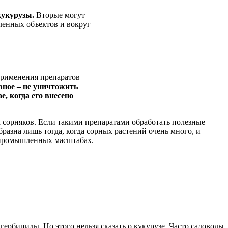
кукурузы.
Вторые могут
ленных объектов и вокруг
применения препаратов
вное – не уничтожить
, когда его внесено
х сорняков. Если такими препаратами обработать полезные
бразна лишь тогда, когда сорных растений очень много, и
х промышленных масштабах.
ербициды. Но этого нельзя сказать о кукурузе. Часто садоводы