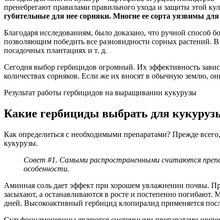
пренебрегают правилами правильного ухода и защиты этой кул
губительные для нее сорняки. Многие ее сорта уязвимы для
Благодаря исследованиям, было доказано, что ручной способ 
позволяющим победить все разновидности сорных растений. В г
посадочных плантациях и т. д.
Сегодня выбор гербицидов огромный. Их эффективность зависит
количествах сорняков. Если же их вносят в обычную землю, он
Результат работы гербицидов на выращивании кукурузы
Какие гербициды выбрать для кукуруз
Как определиться с необходимыми препаратами? Прежде всего,
кукурузы.
Совет #1. Самыми распространенными считаются препарат
особенности.
Аминная соль дает эффект при хорошем увлажнении почвы. При з
засыхают, а останавливаются в росте и постепенно погибают. 
дней. Высокоактивный гербицид клопиралид применяется посл
Сульфонилмочевины являются системными препаратами широча