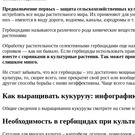
Предназначение первых – защита сельскохозяйственных ку
истреблять все виды растительного мира. Их применяют для 
них – имеются в виду дороги, водоемы, каналы, аэродромы и т. 
Гербицидами называются различного рода химические веществ
растениями
Обработку растительности селективными гербицидами еще наз
сорняков — как ни бывало. Если гербициды использовать прав
вместе с сорняками и культурные растения. Так может произ
слишком много.
Не стоит забывать, что все гербициды – это достаточно мощн
культуры, то, скорее всего, они прекратят свой рост или вооб
другие способы борьбы с ними неэффективны. Чаще всего так
Как выращивать кукурузу: инфографи
Общие сведения о выращивании кукурузы смотрите на схеме н
Необходимость в гербицидах при культ
Сегодня для многих культур – картофеля, огурцов, помидоров 