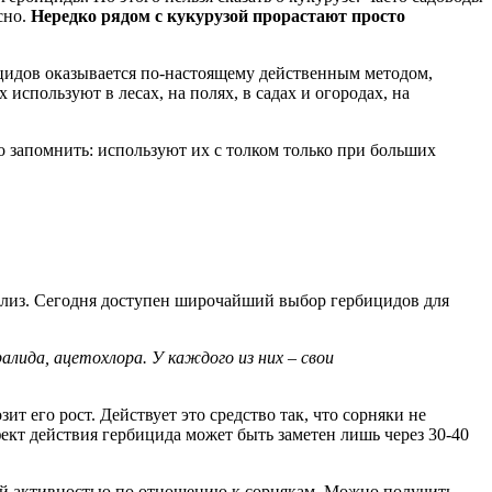
сно.
Нередко рядом с кукурузой прорастают просто
ицидов оказывается по-настоящему действенным методом,
спользуют в лесах, на полях, в садах и огородах, на
о запомнить: используют их с толком только при больших
ализ. Сегодня доступен широчайший выбор гербицидов для
лида, ацетохлора. У каждого из них – свои
 его рост. Действует это средство так, что сорняки не
ект действия гербицида может быть заметен лишь через 30-40
ой активностью по отношению к сорнякам. Можно получить