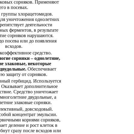
аковых сорняков. Применяют
его в посевах.
 группы хлорацетомидов.
для уничтожения однолетних
репятствует деятельности
ных ферментов, в результате
итие сорняков нарушаются.
до посева или до появления
всходов.
коэффективное средство.
огие сорняки – однолетние,
ие злаковые, некоторые
двудольные.
Обеспечивает
ую защиту от сорняков.
ный гербицид. Используется
. Оказывает дополнительное
ствие. Средство уничтожает
 многолетние двудольные, а
летние злаковые сорняки.
лективный, довсходовый.
собой концентрат эмульсии.
рвичными корнями сорняков,
ает деление и рост клеток в
бнут сразу после всходов или