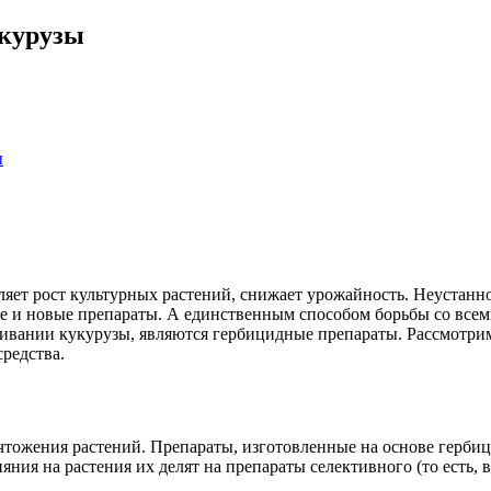
укурузы
ы
дляет рост культурных растений, снижает урожайность. Неустанно
ые и новые препараты. А единственным способом борьбы со все
нии кукурузы, являются гербицидные препараты. Рассмотрим 
средства.
чтожения растений. Препараты, изготовленные на основе гербиц
ния на растения их делят на препараты селективного (то есть, 