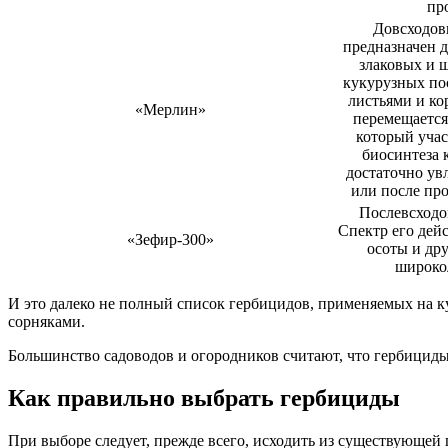
пр
Довсходов
предназначен 
злаковых и 
кукурузных по
листьями и ко
«Мерлин»
перемещается
который учас
биосинтеза 
достаточно ув
или после пр
Послевсходо
Спектр его дей
«Зефир-300»
осоты и др
широко
И это далеко не полный список гербицидов, применяемых на к
сорняками.
Большинство садоводов и огородников считают, что гербициды
Как правильно выбрать гербициды
При выборе следует, прежде всего, исходить из существующей 