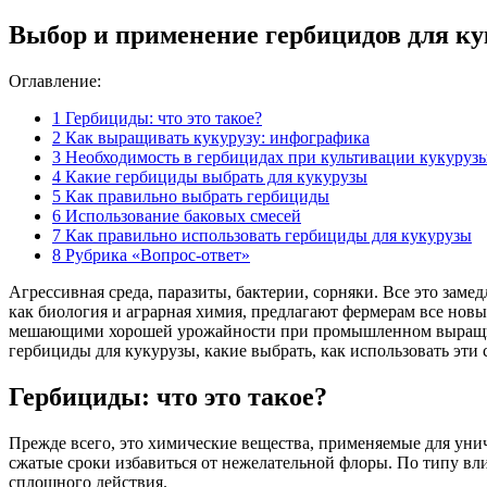
Выбор и применение гербицидов для к
Оглавление:
1
Гербициды: что это такое?
2
Как выращивать кукурузу: инфографика
3
Необходимость в гербицидах при культивации кукуруз
4
Какие гербициды выбрать для кукурузы
5
Как правильно выбрать гербициды
6
Использование баковых смесей
7
Как правильно использовать гербициды для кукурузы
8
Рубрика «Вопрос-ответ»
Агрессивная среда, паразиты, бактерии, сорняки. Все это заме
как биология и аграрная химия, предлагают фермерам все нов
мешающими хорошей урожайности при промышленном выращива
гербициды для кукурузы, какие выбрать, как использовать эти 
Гербициды: что это такое?
Прежде всего, это химические вещества, применяемые для уни
сжатые сроки избавиться от нежелательной флоры. По типу влия
сплошного действия.