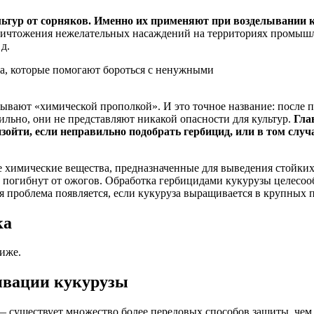
льтур от сорняков. Именно их применяют при возделывании 
уничтожения нежелательных насаждений на территориях промыш
д.
а, которые помогают бороться с ненужными
ывают «химической прополкой». И это точное название: после 
ильно, они не представляют никакой опасности для культур.
Гла
ойти, если неправильно подобрать гербицид, или в том случае
ые химические вещества, предназначенные для выведения стойки
ще погибнут от ожогов. Обработка гербицидами кукурузы целесоо
ая проблема появляется, если кукуруза выращивается в крупны
ка
иже.
ивации кукурузы
— существует множество более передовых способов защиты, чем г