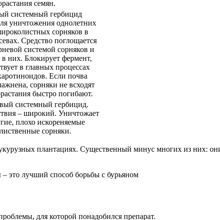
орастания семян.
ый системный гербицид
для уничтожения однолетних
широколистных сорняков в
севах. Средство поглощается
рневой системой сорняков и
 в них. Блокирует фермент,
твует в главных процессах
каротиноидов. Если почва
лажнена, сорняки не всходят
орастания быстро погибают.
вый системный гербицид.
ствия – широкий. Уничтожает
угие, плохо искореняемые
лиственные сорняки.
укурузных плантациях. Существенный минус многих из них: они 
 – это лучший способ борьбы с бурьяном
проблемы, для которой понадобился препарат.