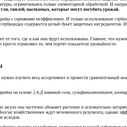
ьтуры, ограничиваясь только элементарной обработкой. И напра
 тли, гнилей, насекомых, которые могут погубить урожай.
борьбы с сорняками неэффективен. И только использование герб
ербицидах содержится целый букет защитных ингредиентов. Их и
 от того, где и как они будут использованы. Главное, что нужн
и просто отравляют ее, чем портят показатели урожайности.
ы
 нужно изучить весь ассортимент и провести сравнительный ан
ы на основе 2,4-Д аминной соли, сульфанилмочевинов, клопира
асухе она частично обожжет растение и основательно затормозит
Многие хозяйственники ждут мгновенного результата, однако эфф
е всходов.
йшего спектра воздействия, отличаются высокой избирательн