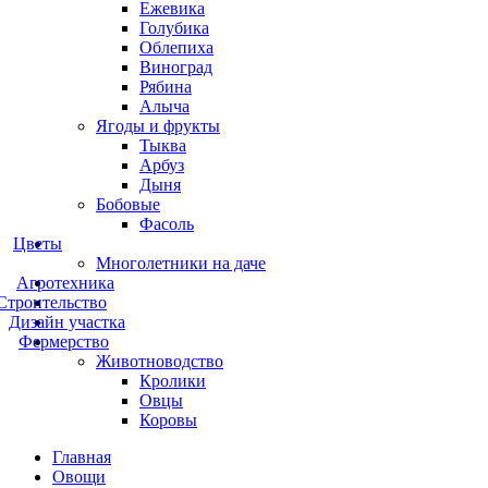
Ежевика
Голубика
Облепиха
Виноград
Рябина
Алыча
Ягоды и фрукты
Тыква
Арбуз
Дыня
Бобовые
Фасоль
Цветы
Многолетники на даче
Агротехника
Строительство
Дизайн участка
Фермерство
Животноводство
Кролики
Овцы
Коровы
Главная
Овощи