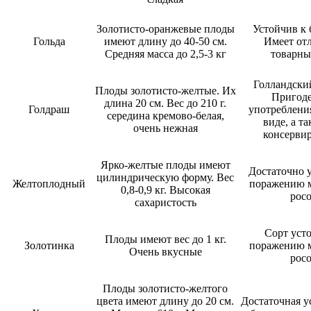
Золотисто-оранжевые плоды
Устойчив к 
Гольда
имеют длину до 40-50 см.
Имеет от
Средняя масса до 2,5-3 кг
товарны
Голландски
Плоды золотисто-желтые. Их
Пригоде
длина 20 см. Вес до 210 г.
Голдраш
употреблени
середина кремово-белая,
виде, а т
очень нежная
консерви
Ярко-желтые плоды имеют
Достаточно 
цилиндрическую форму. Вес
Желтоплодный
поражению 
0,8-0,9 кг. Высокая
рос
сахаристость
Сорт уст
Плоды имеют вес до 1 кг.
Золотинка
поражению 
Очень вкусные
рос
Плоды золотисто-желтого
цвета имеют длину до 20 см.
Достаточная у