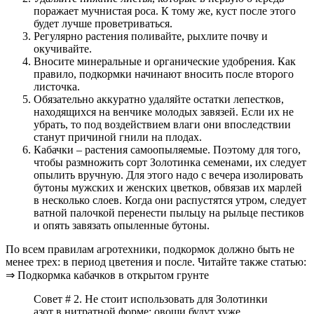
поражает мучнистая роса. К тому же, куст после этого
будет лучше проветриваться.
Регулярно растения поливайте, рыхлите почву и
окучивайте.
Вносите минеральные и органические удобрения. Как
правило, подкормки начинают вносить после второго
листочка.
Обязательно аккуратно удаляйте остатки лепестков,
находящихся на венчике молодых завязей. Если их не
убрать, то под воздействием влаги они впоследствии
станут причиной гнили на плодах.
Кабачки – растения самоопыляемые. Поэтому для того,
чтобы размножить сорт Золотинка семенами, их следует
опылить вручную. Для этого надо с вечера изолировать
бутоны мужских и женских цветков, обвязав их марлей
в несколько слоев. Когда они распустятся утром, следует
ватной палочкой перенести пыльцу на рыльце пестиков
и опять завязать опыленные бутоны.
По всем правилам агротехники, подкормок должно быть не
менее трех: в период цветения и после. Читайте также статью:
⇒ Подкормка кабачков в открытом грунте
Совет # 2. Не стоит использовать для Золотинки
азот в нитратной форме: овощи будут хуже