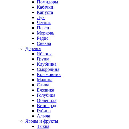
Помидоры
Кабачки
Капуста
Лук
Чеснок
Перец
Морковь
Редис
Свекла
Деревья
Яблоня
Груша
Клубника
Смородина
Крыжовник
Малина
Слива
Ежевика
Голубика
Облепиха
Виноград
Рябина
Алыча
Ягоды и фрукты
Тыква