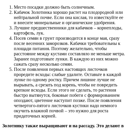
Место посадки должно быть солнечным.
Кабачок Золотинка хорошо растет на плодородной или
нейтральной почве. Если она кислая, то известкуйте ее
и внесите минеральные и органические удобрения.
Лучшие предшественники для кабачков – корнеплоды,
картофель, лук.
Посев семян в грунт производится в конце мая, сразу
после весенних заморозков. Кабачки требовательны к
площади питания. Поэтому желательно, чтобы
расстояние между кустами составляло не меньше метра.
Заранее подготовьте лунки. В каждую из них можно
сажать сразу несколько семян.
После появления первых настоящих листочков
проредите всходы: слабые удалите. Оставьте в каждой
лунке по одному ростку. Причем лишние лучше не
вырывать, а срезать под корень, чтобы не повредить
крепкие всходы. Если этого не сделать, то растения
быстро вытянутся, боковые побеги с формированием
опоздают, цветение наступит позже. После появления
четвертого-пятого листочков кустики надо немного
окучить влажной почвой – это нужно для роста
придаточных корней.
Золотинку также выращивают и на рассаду. Это делают в