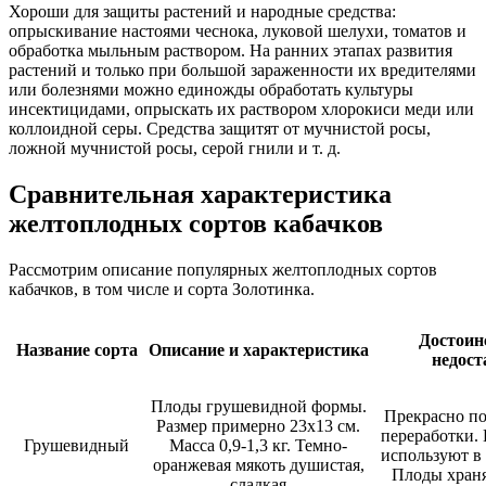
Хороши для защиты растений и народные средства:
опрыскивание настоями чеснока, луковой шелухи, томатов и
обработка мыльным раствором. На ранних этапах развития
растений и только при большой зараженности их вредителями
или болезнями можно единожды обработать культуры
инсектицидами, опрыскать их раствором хлорокиси меди или
коллоидной серы. Средства защитят от мучнистой росы,
ложной мучнистой росы, серой гнили и т. д.
Сравнительная характеристика
желтоплодных сортов кабачков
Рассмотрим описание популярных желтоплодных сортов
кабачков, в том числе и сорта Золотинка.
Достоин
Название сорта
Описание и характеристика
недост
Плоды грушевидной формы.
Прекрасно по
Размер примерно 23х13 см.
переработки.
Грушевидный
Масса 0,9-1,3 кг. Темно-
используют в
оранжевая мякоть душистая,
Плоды храня
сладкая