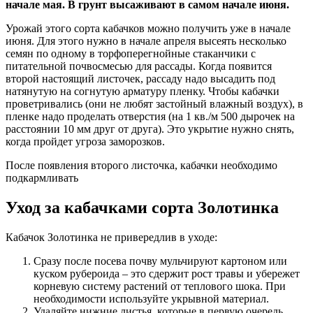
начале мая. В грунт высаживают в самом начале июня.
Урожай этого сорта кабачков можно получить уже в начале
июня. Для этого нужно в начале апреля высеять несколько
семян по одному в торфоперегнойные стаканчики с
питательной почвосмесью для рассады. Когда появится
второй настоящий листочек, рассаду надо высадить под
натянутую на согнутую арматуру пленку. Чтобы кабачки
проветривались (они не любят застойный влажный воздух), в
пленке надо проделать отверстия (на 1 кв./м 500 дырочек на
расстоянии 10 мм друг от друга). Это укрытие нужно снять,
когда пройдет угроза заморозков.
После появления второго листочка, кабачки необходимо
подкармливать
Уход за кабачками сорта Золотинка
Кабачок Золотинка не привередлив в уходе:
Сразу после посева почву мульчируют картоном или
куском рубероида – это сдержит рост травы и убережет
корневую систему растений от теплового шока. При
необходимости используйте укрывной материал.
Удаляйте нижние листья, которые в первую очередь