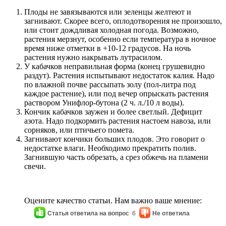
Плоды не завязываются или зеленцы желтеют и
загнивают. Скорее всего, оплодотворения не произошло,
или стоит дождливая холодная погода. Возможно,
растения мерзнут, особенно если температура в ночное
время ниже отметки в +10-12 градусов. На ночь
растения нужно накрывать лутрасилом.
У кабачков неправильная форма (конец грушевидно
раздут). Растения испытывают недостаток калия. Надо
по влажной почве рассыпать золу (пол-литра под
каждое растение), или под вечер опрыскать растения
раствором Унифлор-бутона (2 ч. л./10 л воды).
Кончик кабачков заужен и более светлый. Дефицит
азота. Надо подкормить растения настоем навоза, или
сорняков, или птичьего помета.
Загнивают кончики больших плодов. Это говорит о
недостатке влаги. Необходимо прекратить полив.
Загнившую часть обрезать, а срез обжечь на пламени
свечи.
Оцените качество статьи. Нам важно ваше мнение:
Статья ответила на вопрос
6
Не ответила