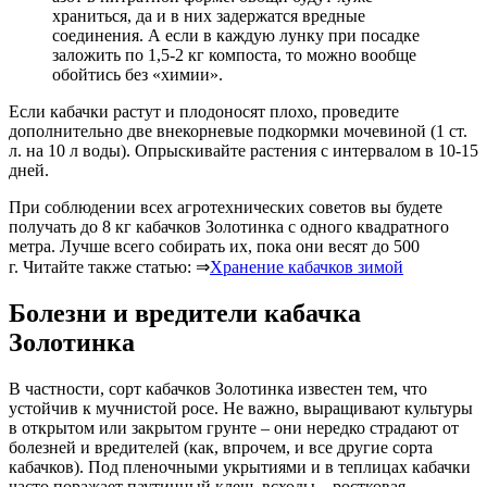
храниться, да и в них задержатся вредные
соединения. А если в каждую лунку при посадке
заложить по 1,5-2 кг компоста, то можно вообще
обойтись без «химии».
Если кабачки растут и плодоносят плохо, проведите
дополнительно две внекорневые подкормки мочевиной (1 ст.
л. на 10 л воды). Опрыскивайте растения с интервалом в 10-15
дней.
При соблюдении всех агротехнических советов вы будете
получать до 8 кг кабачков Золотинка с одного квадратного
метра. Лучше всего собирать их, пока они весят до 500
г.
Читайте также статью: ⇒
Хранение кабачков зимой
Болезни и вредители кабачка
Золотинка
В частности, сорт кабачков Золотинка известен тем, что
устойчив к мучнистой росе. Не важно, выращивают культуры
в открытом или закрытом грунте – они нередко страдают от
болезней и вредителей (как, впрочем, и все другие сорта
кабачков). Под пленочными укрытиями и в теплицах кабачки
часто поражает паутинный клещ, всходы – ростковая