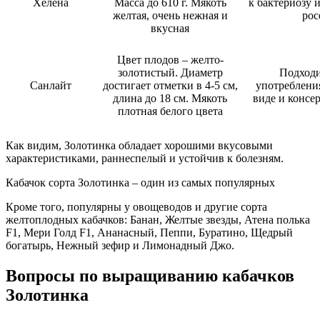
Хелена
Масса до 610 г. Мякоть
к бактериозу 
желтая, очень нежная и
рос
вкусная
Цвет плодов – желто-
золотистый. Диаметр
Подходи
Санлайт
достигает отметки в 4-5 см,
употреблени
длина до 18 см. Мякоть
виде и консе
плотная белого цвета
Как видим, Золотинка обладает хорошими вкусовыми
характеристиками, раннеспелый и устойчив к болезням.
Кабачок сорта Золотинка – один из самых популярных
Кроме того, популярны у овощеводов и другие сорта
желтоплодных кабачков: Банан, Желтые звезды, Атена полька
F1, Мери Голд F1, Ананасный, Пеппи, Буратино, Щедрый
богатырь, Нежный зефир и Лимонадный Джо.
Вопросы по выращиванию кабачков
Золотинка