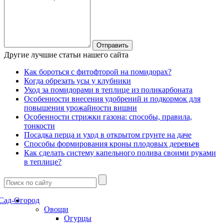
Другие лучшие статьи нашего сайта
Как бороться с фитофторой на помидорах?
Когда обрезать усы у клубники
Уход за помидорами в теплице из поликарбоната
Особенности внесения удобрений и подкормок для
повышения урожайности вишни
Особенности стрижки газона: способы, правила,
тонкости
Посадка перца и уход в открытом грунте на даче
Способы формирования кроны плодовых деревьев
Как сделать систему капельного полива своими руками
в теплице?
Сад-Огород
Овощи
Огурцы