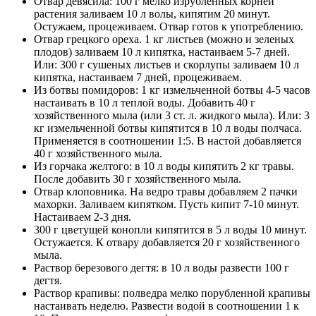
Отвар девясила: 100 г мелко изрубленных корней
растения заливаем 10 л волы, кипятим 20 минут.
Остужаем, процеживаем. Отвар готов к употреблению.
Отвар грецкого ореха. 1 кг листьев (можно и зеленых
плодов) заливаем 10 л кипятка, настаиваем 5-7 дней.
Или: 300 г сушеных листьев и скорлупы заливаем 10 л
кипятка, настаиваем 7 дней, процеживаем.
Из ботвы помидоров: 1 кг измельченной ботвы 4-5 часов
настаивать в 10 л теплой воды. Добавить 40 г
хозяйственного мыла (или 3 ст. л. жидкого мыла). Или: 3
кг измельченной ботвы кипятится в 10 л воды полчаса.
Применяется в соотношении 1:5. В настой добавляется
40 г хозяйственного мыла.
Из горчака желтого: в 10 л воды кипятить 2 кг травы.
После добавить 30 г хозяйственного мыла.
Отвар клоповника. На ведро травы добавляем 2 пачки
махорки. Заливаем кипятком. Пусть кипит 7-10 минут.
Настаиваем 2-3 дня.
300 г цветущей конопли кипятится в 5 л воды 10 минут.
Остужается. К отвару добавляется 20 г хозяйственного
мыла.
Раствор березового дегтя: в 10 л воды развести 100 г
дегтя.
Раствор крапивы: полведра мелко порубленной крапивы
настаивать неделю. Развести водой в соотношении 1 к