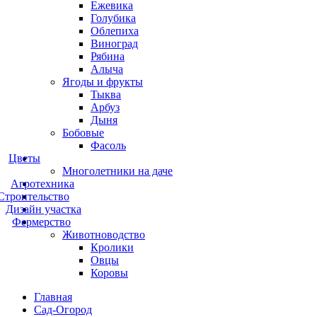
Ежевика
Голубика
Облепиха
Виноград
Рябина
Алыча
Ягоды и фрукты
Тыква
Арбуз
Дыня
Бобовые
Фасоль
Цветы
Многолетники на даче
Агротехника
Строительство
Дизайн участка
Фермерство
Животноводство
Кролики
Овцы
Коровы
Главная
Сад-Огород