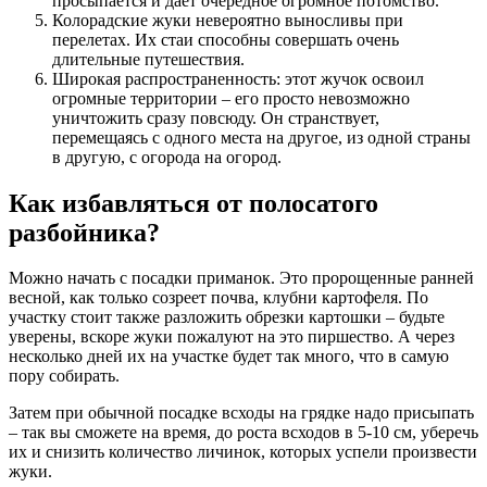
просыпается и дает очередное огромное потомство.
Колорадские жуки невероятно выносливы при
перелетах. Их стаи способны совершать очень
длительные путешествия.
Широкая распространенность: этот жучок освоил
огромные территории – его просто невозможно
уничтожить сразу повсюду. Он странствует,
перемещаясь с одного места на другое, из одной страны
в другую, с огорода на огород.
Как избавляться от полосатого
разбойника?
Можно начать с посадки приманок. Это пророщенные ранней
весной, как только созреет почва, клубни картофеля. По
участку стоит также разложить обрезки картошки – будьте
уверены, вскоре жуки пожалуют на это пиршество. А через
несколько дней их на участке будет так много, что в самую
пору собирать.
Затем при обычной посадке всходы на грядке надо присыпать
– так вы сможете на время, до роста всходов в 5-10 см, уберечь
их и снизить количество личинок, которых успели произвести
жуки.