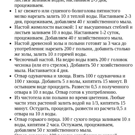
процеживаем.
1 кг свежего или сушеного болиголова пятнистого
мелко нарезать залить 10 л теплой воды. Настаиваем 2-3
дня, процеживаем, добавляем 40 г хозяйственного мыла.
Настой жимолости высокой: 1 кг высушенных стеблей и
листьев заливаем 10 л воды. Настаиваем 1-2 суток,
процеживаем. Добавляем 40 г хозяйственного мыла.
Настой древесной золы и полыни готовят за 3 часа до
употребления: нарезать 200 г полыни, добавить столько
же золы, залить 10 л горячей воды.
Чесночный настой. На ведро воды взять 200 г головок
чеснока (или его стрелок). Добавить 50 г хозяйственного
мыла. Настаивается 4 дня.
Отвар одуванчика и хвоща. Взять 100 г одуванчика и
100 г хвоща. Добавить 5 л волы, кипятить 15 минут. В
остывшем виде процедить. Развести 0,5 л полученного
отвара в 10 л воды. Отвар готов к употреблению.
Из чистотела или полыни во время цветения. Любые
части этих растений залить водой на 1/3, кипятить 15
минут. Остудить, процедить, развести из расчета 0,5 л
отвара на 10 л воды.
Отвар горького перца. 100 г сухого перца заливаем 10 л
воды, кипятим 2 часа. Остужаем, процеживаем,
добавляем 50 г хозяйственного мыла.