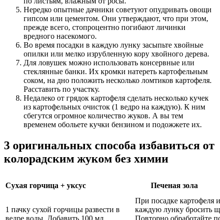
по листьям, влажным от росы.
Нередко опытные дачники советуют опудривать овощи
гипсом или цементом. Они утверждают, что при этом,
прежде всего, стопроцентно погибают личинки
вредного насекомого.
Во время посадки в каждую лунку засыпьте хвойные
опилки или мелко изрубленную кору хвойного дерева.
Для ловушек можно использовать консервные или
стеклянные банки. Их кромки натереть картофельным
соком, на дно положить несколько ломтиков картофеля.
Расставить по участку.
Недалеко от грядок картофеля сделать несколько кучек
из картофельных очисток (1 ведро на каждую). К ним
сбегутся огромное количество жуков. А вы тем
временем обольете кучки бензином и подожжете их.
3 оригинальных способа избавиться от
колорадским жуком без химии
Сухая горчица + уксус
Печеная зола
При посадке картофеля и
1 пачку сухой горчицы развести в
каждую лунку бросить щ
ведре воды. Добавить 100 мл
Повторно обработайте 