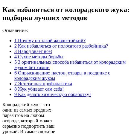
Как избавиться от колорадского жука:
подборка лучших методов
Оглавление:
1
Почему он такой жизнестойкий?
2
Как избавляться от полосатого разбойника?
3
Народ знает все!
4
Сухие методы борьбы
5
3 оригинальных способа избавиться от колорадским
жуком без химии
6
Опрыскивание: настои, отвары в поединке с
колорадским жуком
7
Эстетичная профилактика
8
Жук убивает сам себя!
9
Как делать химическую обработку?
Колорадский жук – это
один из самых вредных
паразитов на любом
огороде, который может
серьезно подпортить ваш
урожай. И самое сложное