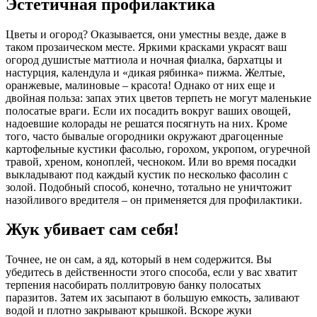
Эстетичная профилактика
Цветы и огород? Оказывается, они уместны везде, даже в
таком прозаическом месте. Яркими красками украсят ваш
огород душистые маттиола и ночная фиалка, бархатцы и
настурция, календула и «дикая рябинка» пижма. Желтые,
оранжевые, малиновые – красота! Однако от них еще и
двойная польза: запах этих цветов терпеть не могут маленькие
полосатые враги. Если их посадить вокруг ваших овощей,
надоевшие колорады не решатся посягнуть на них. Кроме
того, часто бывалые огородники окружают драгоценные
картофельные кустики фасолью, горохом, укропом, огуречной
травой, хреном, коноплей, чесноком. Или во время посадки
выкладывают под каждый кустик по несколько фасолин с
золой. Подобный способ, конечно, тотально не уничтожит
назойливого вредителя – он применяется для профилактики.
Жук убивает сам себя!
Точнее, не он сам, а яд, который в нем содержится. Вы
убедитесь в действенности этого способа, если у вас хватит
терпения насобирать поллитровую банку полосатых
паразитов. Затем их засыпают в большую емкость, заливают
водой и плотно закрывают крышкой. Вскоре жуки