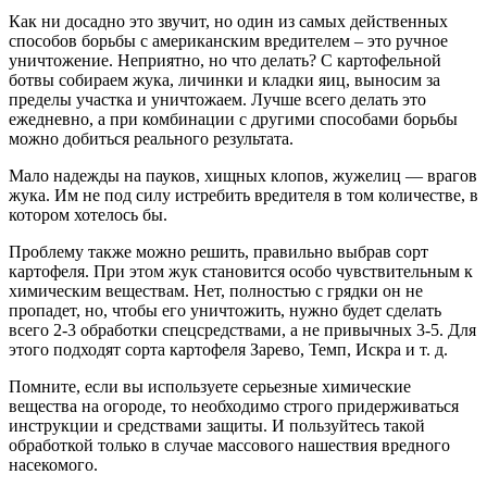
Как ни досадно это звучит, но один из самых действенных
способов борьбы с американским вредителем – это ручное
уничтожение. Неприятно, но что делать? С картофельной
ботвы собираем жука, личинки и кладки яиц, выносим за
пределы участка и уничтожаем. Лучше всего делать это
ежедневно, а при комбинации с другими способами борьбы
можно добиться реального результата.
Мало надежды на пауков, хищных клопов, жужелиц — врагов
жука. Им не под силу истребить вредителя в том количестве, в
котором хотелось бы.
Проблему также можно решить, правильно выбрав сорт
картофеля. При этом жук становится особо чувствительным к
химическим веществам. Нет, полностью с грядки он не
пропадет, но, чтобы его уничтожить, нужно будет сделать
всего 2-3 обработки спецсредствами, а не привычных 3-5. Для
этого подходят сорта картофеля Зарево, Темп, Искра и т. д.
Помните, если вы используете серьезные химические
вещества на огороде, то необходимо строго придерживаться
инструкции и средствами защиты. И пользуйтесь такой
обработкой только в случае массового нашествия вредного
насекомого.