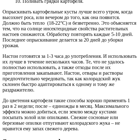
10. Поливать грядки картофеля.
Опрыскивать картофельные кусты лучше всего утром, когда
высохнет роса, или вечером до того, как она появится.
Должно быть тепло (18-22°С) и безветренно. Это объясняется
тем, что на солнце инсектецидные свойства растительных
настоев снижаются. Обработку повторять каждые 5-10 дней.
Последнее опрыскивание делается за 20 дней до уборки
урожая.
Настои готовятся за 1-3 часа до употребления. И использовать
их лучше в течение нескольких часов. Те, что не удалось
полностью использовать, а также отходы после их
приготовления закапывают. Настои, отвары и растворы
предпочтительно чередовать, так как колорадский жук
склонен быстро адаптироваться к одному и тому же
раздражителю.
До цветения картофеля такие способы хорошо применять 1
раз в 2 недели; после – единожды в месяц. Максимального
эффекта можно добиться, если землю между кустами
посыпать золой или опилками. Свежие сосновые или
березовые опилки отпугивают колорадского жука – не
нравится ему запах свежего дерева.