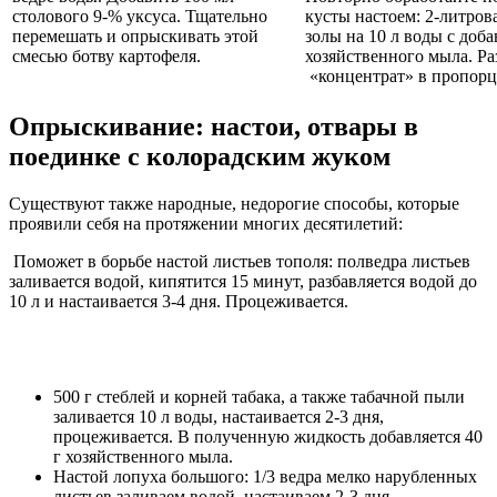
столового 9-% уксуса. Тщательно
кусты настоем: 2-литров
перемешать и опрыскивать этой
золы на 10 л воды с доб
смесью ботву картофеля.
хозяйственного мыла. Ра
«концентрат» в пропорц
Опрыскивание: настои, отвары в
поединке с колорадским жуком
Существуют также народные, недорогие способы, которые
проявили себя на протяжении многих десятилетий:
Поможет в борьбе настой листьев тополя: полведра листьев
заливается водой, кипятится 15 минут, разбавляется водой до
10 л и настаивается 3-4 дня. Процеживается.
500 г стеблей и корней табака, а также табачной пыли
заливается 10 л воды, настаивается 2-3 дня,
процеживается. В полученную жидкость добавляется 40
г хозяйственного мыла.
Настой лопуха большого: 1/3 ведра мелко нарубленных
листьев заливаем водой, настаиваем 2-3 дня,