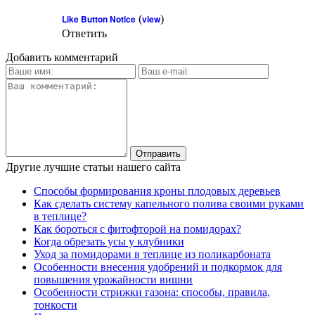
Like Button Notice
(
view
)
Ответить
Добавить комментарий
Другие лучшие статьи нашего сайта
Способы формирования кроны плодовых деревьев
Как сделать систему капельного полива своими руками
в теплице?
Как бороться с фитофторой на помидорах?
Когда обрезать усы у клубники
Уход за помидорами в теплице из поликарбоната
Особенности внесения удобрений и подкормок для
повышения урожайности вишни
Особенности стрижки газона: способы, правила,
тонкости