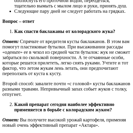
ополоснуть его проточной водой, переодеться,
тщательно вымыть с мылом лицо и руки, принять душ.
Следующие пару дней не следует работать на грядках.
Вопрос – ответ
Как спасти баклажаны от колорадского жука?
Ответ:
Спрячьте от вредителя кусты баклажанов. В этом вам
помогут пластиковые бутылки. При высаживании рассады
«оденьте» ее в чехол из средней части бутылок: жук не сможет
забраться по скользкой поверхности. А те отчаянные особи,
которые решатся прилететь, легко снять руками. Учтите и тот
фактор, что летом жукам лень летать, они предпочитают
переползать от куста к кусту.
Второй способ: завалите почти «с головой» кусты баклажанов
разными травами. Непривычный запах собьет жуков с толку,
отпугнет.
Какой препарат сегодня наиболее эффективно
применяется в борьбе с колорадским жуком?
Ответ:
Вы получите высокий урожай картофеля, применяя
новый очень эффективный препарат «Актара».