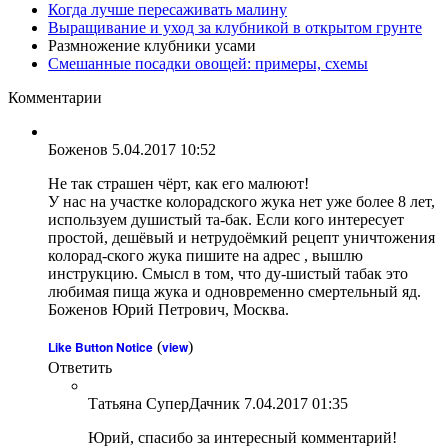
Когда лучше пересаживать малину
Выращивание и уход за клубникой в открытом грунте
Размножение клубники усами
Смешанные посадки овощей: примеры, схемы
Комментарии
Боженов
5.04.2017 10:52
Не так страшен чёрт, как его малюют!
У нас на участке колорадского жука нет уже более 8 лет,
используем душистый та-бак. Если кого интересует
простой, дешёвый и нетрудоёмкий рецепт уничтожения
колорад-ского жука пишите на адрес , вышлю
инструкцию. Смысл в том, что ду-шистый табак это
любимая пища жука и одновременно смертельный яд.
Боженов Юрий Петрович, Москва.
Like Button Notice
(
view
)
Ответить
Татьяна СуперДачник
7.04.2017 01:35
Юрий, спасибо за интересный комментарий!