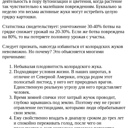
деятельность в пору бутонизации и цветения, когда растение
так чувствительно к малейшим повреждениям. Буквально за
неделю эти весьма активные жуки могут истребить целую
грядку картошки.
Статистика свидетельствует: уничтожение 30-40% ботвы на
грядке снижает урожай на 20-30%. Если же ботва повреждена
на 80%, то вы потеряете половину урожая с участка.
Следует признать, навсегда избавиться от колорадских жуков
невозможно. Но почему? Это объясняется многими
причинами:
Небывалая плодовитость колорадского жука.
Подходящие условия жизни. В наших широтах, в
отличие от Северной Америки, откуда родом этот
полосатый листоед, у него нет природных врагов.
Единственную реальную угрозу для него представляет
человек.
Время зимней спячки этот хитрый жучок проводит,
глубоко зарывшись под землю. Поэтому ему не грозит
отравление пестицидами, которыми люди обрабатывают
свои земли.
Ему свойственно впадать в диапаузу сроком до трех лет
и спокойно переживать голод, после чего он