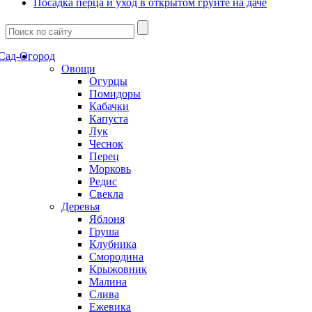
Посадка перца и уход в открытом грунте на даче
Сад-Огород
Овощи
Огурцы
Помидоры
Кабачки
Капуста
Лук
Чеснок
Перец
Морковь
Редис
Свекла
Деревья
Яблоня
Груша
Клубника
Смородина
Крыжовник
Малина
Слива
Ежевика