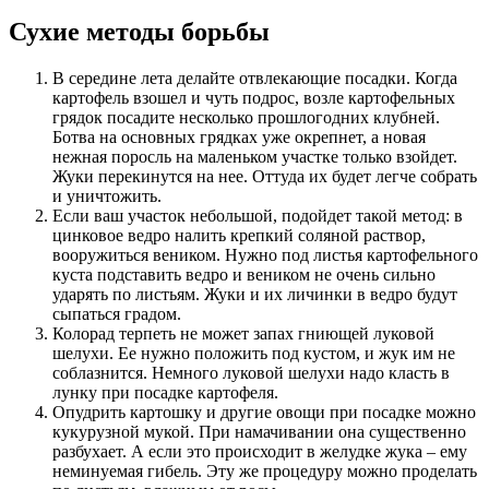
Сухие методы борьбы
В середине лета делайте отвлекающие посадки. Когда
картофель взошел и чуть подрос, возле картофельных
грядок посадите несколько прошлогодних клубней.
Ботва на основных грядках уже окрепнет, а новая
нежная поросль на маленьком участке только взойдет.
Жуки перекинутся на нее. Оттуда их будет легче собрать
и уничтожить.
Если ваш участок небольшой, подойдет такой метод: в
цинковое ведро налить крепкий соляной раствор,
вооружиться веником. Нужно под листья картофельного
куста подставить ведро и веником не очень сильно
ударять по листьям. Жуки и их личинки в ведро будут
сыпаться градом.
Колорад терпеть не может запах гниющей луковой
шелухи. Ее нужно положить под кустом, и жук им не
соблазнится. Немного луковой шелухи надо класть в
лунку при посадке картофеля.
Опудрить картошку и другие овощи при посадке можно
кукурузной мукой. При намачивании она существенно
разбухает. А если это происходит в желудке жука – ему
неминуемая гибель. Эту же процедуру можно проделать