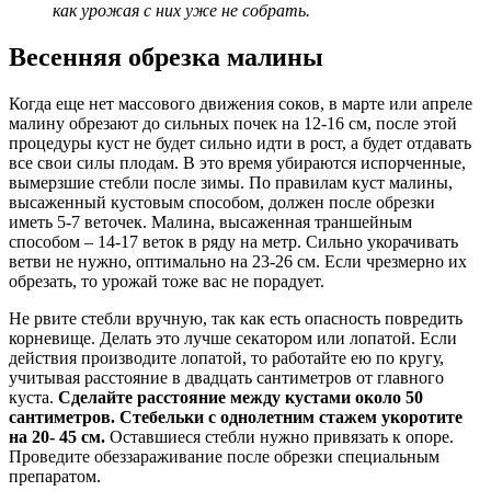
как урожая с них уже не собрать.
Весенняя обрезка малины
Когда еще нет массового движения соков, в марте или апреле
малину обрезают до сильных почек на 12-16 см, после этой
процедуры куст не будет сильно идти в рост, а будет отдавать
все свои силы плодам. В это время убираются испорченные,
вымерзшие стебли после зимы. По правилам куст малины,
высаженный кустовым способом, должен после обрезки
иметь 5-7 веточек. Малина, высаженная траншейным
способом – 14-17 веток в ряду на метр. Сильно укорачивать
ветви не нужно, оптимально на 23-26 см. Если чрезмерно их
обрезать, то урожай тоже вас не порадует.
Не рвите стебли вручную, так как есть опасность повредить
корневище. Делать это лучше секатором или лопатой. Если
действия производите лопатой, то работайте ею по кругу,
учитывая расстояние в двадцать сантиметров от главного
куста.
Сделайте расстояние между кустами около 50
сантиметров. Стебельки с однолетним стажем укоротите
на 20- 45 см.
Оставшиеся стебли нужно привязать к опоре.
Проведите обеззараживание после обрезки специальным
препаратом.