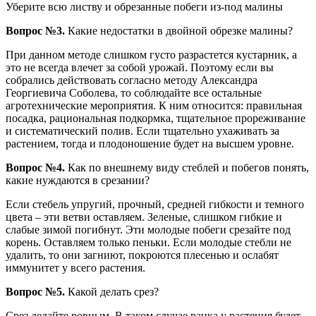
Уберите всю листву и обрезанные побеги из-под малины
Вопрос №3.
Какие недостатки в двойной обрезке малины?
При данном методе слишком густо разрастется кустарник, а
это не всегда влечет за собой урожай. Поэтому если вы
собрались действовать согласно методу Александра
Георгиевича Соболева, то соблюдайте все остальные
агротехнические мероприятия. К ним относится: правильная
посадка, рациональная подкормка, тщательное прореживание
и систематический полив. Если тщательно ухаживать за
растением, тогда и плодоношение будет на высшем уровне.
Вопрос №4.
Как по внешнему виду стеблей и побегов понять,
какие нуждаются в срезании?
Если стебель упругий, прочный, средней гибкости и темного
цвета – эти ветви оставляем. Зеленые, слишком гибкие и
слабые зимой погибнут. Эти молодые побеги срезайте под
корень. Оставляем только пеньки. Если молодые стебли не
удалить, то они загниют, покроются плесенью и ослабят
иммунитет у всего растения.
Вопрос №5.
Какой делать срез?
Срез делайте ровным. В таком случае ранка у растения будет