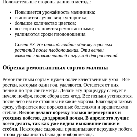
Положительные стороны данного метода:
Повышается урожайность малинника;
становится лучше вид кустарника;
большое количество цветков;
все сорта становятся ремонтантными;
удлиняются сроки плодоношения.
Совет #3. Не откладывайте обрезку взрослых
растений после плодоношения. Эти ветви
являются только лишней нагрузкой для растений.
Обрезка ремонтантных сортов малины
Ремонтантным сортам нужен более качественный уход. Все
ростки, которым один год, удаляются. Остаются от них
пеньки по три сантиметра. Делать эту процедуру следует в
начале ноября, после сбора всех ягод. Все пеньки утепляются,
после чего им не страшны никакие морозы. Благодаря такому
срезу, убираются все пораженные болезнями и вредителями
стебли.
Весной делают обрезку только перемерзших и
усохших побегов, до здоровой почки. В апреле это лучше
всего делать, так как уже видны выжившие почки и
стебли.
Некоторые садоводы прищипывают верхушку побега,
чтобы урожайность была до ноября месяца.