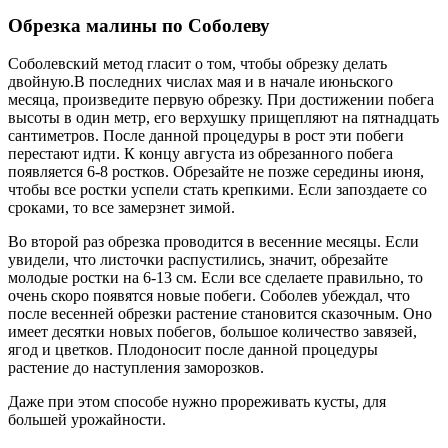
Обрезка малины по Соболеву
Соболевский метод гласит о том, чтобы обрезку делать
двойную.В последних числах мая и в начале июньского
месяца, произведите первую обрезку. При достижении побега
высоты в один метр, его верхушку прищепляют на пятнадцать
сантиметров. После данной процедуры в рост эти побеги
перестают идти. К концу августа из обрезанного побега
появляется 6-8 ростков. Обрезайте не позже середины июня,
чтобы все ростки успели стать крепкими. Если запоздаете со
сроками, то все замерзнет зимой.
Во второй раз обрезка проводится в весенние месяцы. Если
увидели, что листочки распустились, значит, обрезайте
молодые ростки на 6-13 см. Если все сделаете правильно, то
очень скоро появятся новые побеги. Соболев убеждал, что
после весенней обрезки растение становится сказочным. Оно
имеет десятки новых побегов, большое количество завязей,
ягод и цветков. Плодоносит после данной процедуры
растение до наступления заморозков.
Даже при этом способе нужно прореживать кусты, для
большей урожайности.