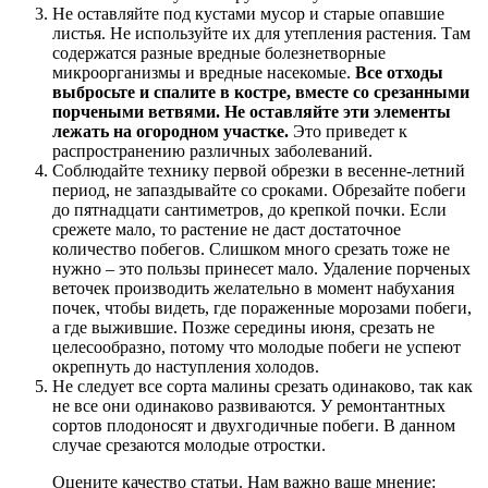
Не оставляйте под кустами мусор и старые опавшие
листья. Не используйте их для утепления растения. Там
содержатся разные вредные болезнетворные
микроорганизмы и вредные насекомые.
Все отходы
выбросьте и спалите в костре, вместе со срезанными
порчеными ветвями. Не оставляйте эти элементы
лежать на огородном участке.
Это приведет к
распространению различных заболеваний.
Соблюдайте технику первой обрезки в весенне-летний
период, не запаздывайте со сроками. Обрезайте побеги
до пятнадцати сантиметров, до крепкой почки. Если
срежете мало, то растение не даст достаточное
количество побегов. Слишком много срезать тоже не
нужно – это пользы принесет мало. Удаление порченых
веточек производить желательно в момент набухания
почек, чтобы видеть, где пораженные морозами побеги,
а где выжившие. Позже середины июня, срезать не
целесообразно, потому что молодые побеги не успеют
окрепнуть до наступления холодов.
Не следует все сорта малины срезать одинаково, так как
не все они одинаково развиваются. У ремонтантных
сортов плодоносят и двухгодичные побеги. В данном
случае срезаются молодые отростки.
Оцените качество статьи. Нам важно ваше мнение: