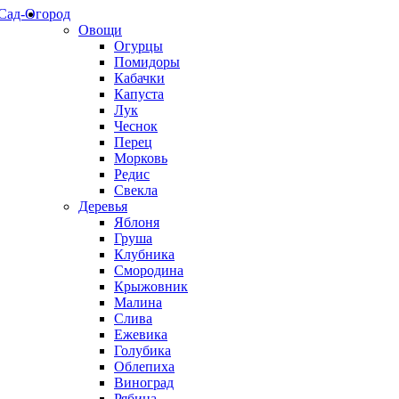
Сад-Огород
Овощи
Огурцы
Помидоры
Кабачки
Капуста
Лук
Чеснок
Перец
Морковь
Редис
Свекла
Деревья
Яблоня
Груша
Клубника
Смородина
Крыжовник
Малина
Слива
Ежевика
Голубика
Облепиха
Виноград
Рябина