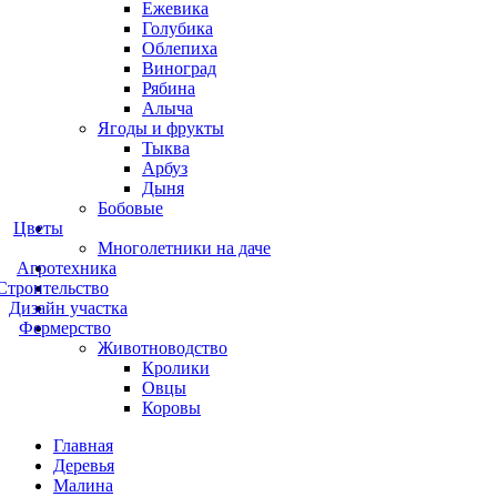
Ежевика
Голубика
Облепиха
Виноград
Рябина
Алыча
Ягоды и фрукты
Тыква
Арбуз
Дыня
Бобовые
Цветы
Многолетники на даче
Агротехника
Строительство
Дизайн участка
Фермерство
Животноводство
Кролики
Овцы
Коровы
Главная
Деревья
Малина