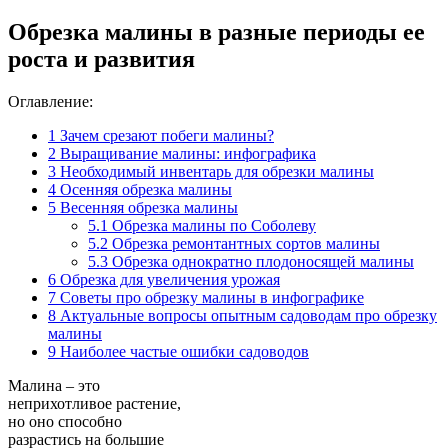
Обрезка малины в разные периоды ее
роста и развития
Оглавление:
1
Зачем срезают побеги малины?
2
Выращивание малины: инфографика
3
Необходимый инвентарь для обрезки малины
4
Осенняя обрезка малины
5
Весенняя обрезка малины
5.1
Обрезка малины по Соболеву
5.2
Обрезка ремонтантных сортов малины
5.3
Обрезка однократно плодоносящей малины
6
Обрезка для увеличения урожая
7
Советы про обрезку малины в инфографике
8
Актуальные вопросы опытным садоводам про обрезку
малины
9
Наиболее частые ошибки садоводов
Малина – это
неприхотливое растение,
но оно способно
разрастись на большие