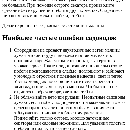
не большая. При помощи острого секатора производите
срезание без нарушений стебля в других местах. Старайтесь
не защемлять и не жевать побеги, стебли.
Делайте ровный срез, когда срезаете ветви малины
Наиболее частые ошибки садоводов
Огородники не срезают двухгодичные ветви малины,
думая, что они будут плодоносить так же, как и в
прошлом году. Жалея такие отростки, вы теряете в
урожае вдвое. Такие плодоносящие в прошлом сезоне
побеги превращаются в слабые, поглощают и забирают
у молодых отростков полезные вещества, свет и тепло.
У этих молодых побегов не хватит сил перенести
зимовку, и они замерзнут в морозы. Чтобы этого не
случилось, обрежьте двухлетние стебли.
Не обламывайте веточки руками. Неопытные садоводы
думают, если побег, подпорченный и маленький, то его
целесообразно удалить и путем обламывания. Это
заблуждение приводит к болезням растения.
Применяйте только острые, хорошо заточенные
секаторы или садовые ножницы. Для удаления толстых
стеблей используйте острую лопату.