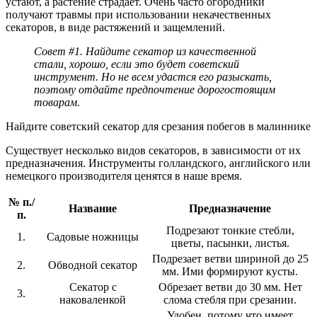
устают, а растение страдает. Очень часто огородники
получают травмы при использовании некачественных
секаторов, в виде растяжений и защемлений.
Совет #1. Найдите секатор из качественной
стали, хорошо, если это будет советский
инструмент. Но не всем удастся его разыскать,
поэтому отдайте предпочтение дорогостоящим
товарам.
Найдите советский секатор для срезания побегов в малиннике
Существует несколько видов секаторов, в зависимости от их
предназначения. Инструменты голландского, английского или
немецкого производителя ценятся в наше время.
№ п./
Название
Предназначение
п.
Подрезают тонкие стебли,
1.
Садовые ножницы
цветы, пасынки, листья.
Подрезает ветви шириной до 25
2.
Обводной секатор
мм. Ими формируют кусты.
Секатор с
Обрезает ветви до 30 мм. Нет
3.
наковаленкой
слома стебля при срезании.
Удобен, потому что имеет