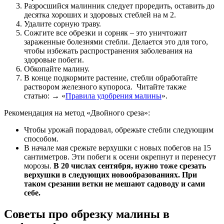
Разросшийся малинник следует проредить, оставить до
десятка хороших и здоровых стеблей на м 2.
Удалите сорную траву.
Сожгите все обрезки и сорняк – это уничтожит
зараженные болезнями стебли. Делается это для того,
чтобы избежать распространения заболевания на
здоровые побеги.
Обкопайте малину.
В конце подкормите растение, стебли обработайте
раствором железного купороса. Читайте также
статью: → «
Правила удобрения малины
».
Рекомендация на метод «Двойного среза»:
Чтобы урожай порадовал, обрежьте стебли следующим
способом.
В начале мая срежьте верхушки с новых побегов на 15
сантиметров. Эти побеги к осени окрепнут и перенесут
морозы.
В 20 числах сентября, нужно тоже срезать
верхушки в следующих новообразованиях. При
таком срезании ветки не мешают садоводу и сами
себе.
Советы про обрезку малины в