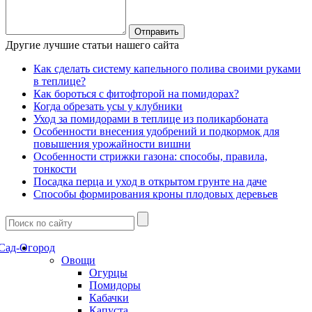
Другие лучшие статьи нашего сайта
Как сделать систему капельного полива своими руками
в теплице?
Как бороться с фитофторой на помидорах?
Когда обрезать усы у клубники
Уход за помидорами в теплице из поликарбоната
Особенности внесения удобрений и подкормок для
повышения урожайности вишни
Особенности стрижки газона: способы, правила,
тонкости
Посадка перца и уход в открытом грунте на даче
Способы формирования кроны плодовых деревьев
Сад-Огород
Овощи
Огурцы
Помидоры
Кабачки
Капуста