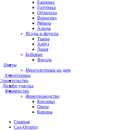
Ежевика
Голубика
Облепиха
Виноград
Рябина
Алыча
Ягоды и фрукты
Тыква
Арбуз
Дыня
Бобовые
Фасоль
Цветы
Многолетники на даче
Агротехника
Строительство
Дизайн участка
Фермерство
Животноводство
Кролики
Овцы
Коровы
Главная
Сад-Огород