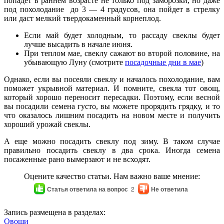
попадет в раннем возрасте не только под заморозки, но даже
под похолодание до 3 — 4 градусов, она пойдет в стрелку
или даст мелкий твердокаменный корнеплод.
Если май будет холодным, то рассаду свеклы будет
лучше высадить в начале июня.
При теплом мае, свеклу сажают во второй половине, на
убывающую Луну (смотрите
посадочные дни в мае
)
Однако, если вы посеяли свеклу и началось похолодание, вам
поможет укрывной материал. И помните, свекла тот овощ,
который хорошо переносит пересадки. Поэтому, если весной
вы посадили семена густо, вы можете прорядить грядку, и то
что оказалось лишним посадить на новом месте и получить
хороший урожай свеклы.
А еще можно посадить свеклу под зиму. В таком случае
правильно посадить свеклу в два срока. Иногда семена
посаженные рано вымерзают и не всходят.
Оцените качество статьи. Нам важно ваше мнение:
Статья ответила на вопрос
2
Не ответила
Запись размещена в разделах:
Овощи