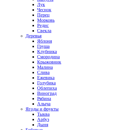
Лук
Чеснок
Перец
Морковь
Редис
Свекла
Деревья
Яблоня
Груша
Клубника
Смородина
Крыжовник
Малина
Слива
Ежевика
Голубика
Облепиха
Виноград
Рябина
Алыча
Ягоды и фрукты
Тыква
Арбуз
Дыня
Бобовые