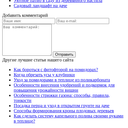
Уютное патио в саду из деревянного настила
Садовый ландшафт на даче
Добавить комментарий
Другие лучшие статьи нашего сайта
Как бороться с фитофторой на помидорах?
Когда обрезать усы у клубники
Уход за помидорами в теплице из поликарбоната
Особенности внесения удобрений и подкормок для
повышения урожайности вишни
Особенности стрижки газона: способы, правила,
тонкости
Посадка перца и уход в открытом грунте на даче
Способы формирования кроны плодовых деревьев
Как сделать систему капельного полива своими руками
в теплице?