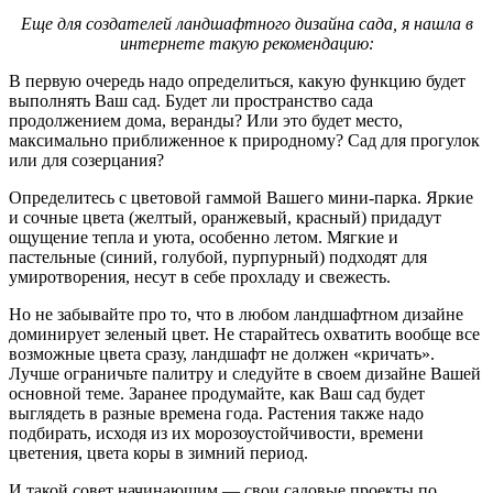
Еще для создателей ландшафтного дизайна сада, я нашла в
интернете такую рекомендацию:
В первую очередь надо определиться, какую функцию будет
выполнять Ваш сад. Будет ли пространство сада
продолжением дома, веранды? Или это будет место,
максимально приближенное к природному? Сад для прогулок
или для созерцания?
Определитесь с цветовой гаммой Вашего мини-парка. Яркие
и сочные цвета (желтый, оранжевый, красный) придадут
ощущение тепла и уюта, особенно летом. Мягкие и
пастельные (синий, голубой, пурпурный) подходят для
умиротворения, несут в себе прохладу и свежесть.
Но не забывайте про то, что в любом ландшафтном дизайне
доминирует зеленый цвет. Не старайтесь охватить вообще все
возможные цвета сразу, ландшафт не должен «кричать».
Лучше ограничьте палитру и следуйте в своем дизайне Вашей
основной теме. Заранее продумайте, как Ваш сад будет
выглядеть в разные времена года. Растения также надо
подбирать, исходя из их морозоустойчивости, времени
цветения, цвета коры в зимний период.
И такой совет начинающим — свои садовые проекты по