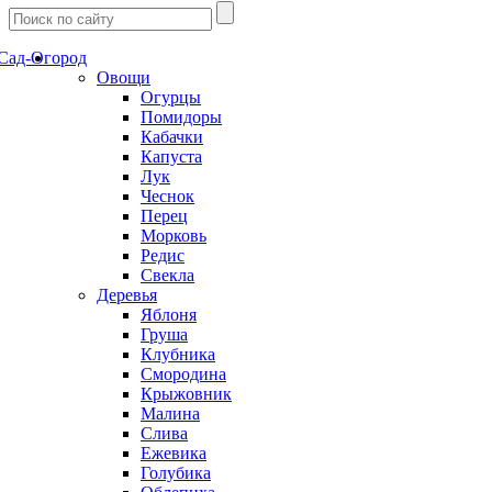
Сад-Огород
Овощи
Огурцы
Помидоры
Кабачки
Капуста
Лук
Чеснок
Перец
Морковь
Редис
Свекла
Деревья
Яблоня
Груша
Клубника
Смородина
Крыжовник
Малина
Слива
Ежевика
Голубика