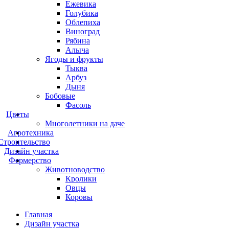
Ежевика
Голубика
Облепиха
Виноград
Рябина
Алыча
Ягоды и фрукты
Тыква
Арбуз
Дыня
Бобовые
Фасоль
Цветы
Многолетники на даче
Агротехника
Строительство
Дизайн участка
Фермерство
Животноводство
Кролики
Овцы
Коровы
Главная
Дизайн участка