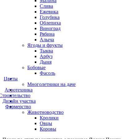
Малина
Слива
Ежевика
Голубика
Облепиха
Виноград
Рябина
Алыча
Ягоды и фрукты
Тыква
Арбуз
Дыня
Бобовые
Фасоль
Цветы
Многолетники на даче
Агротехника
Строительство
Дизайн участка
Фермерство
Животноводство
Кролики
Овцы
Коровы