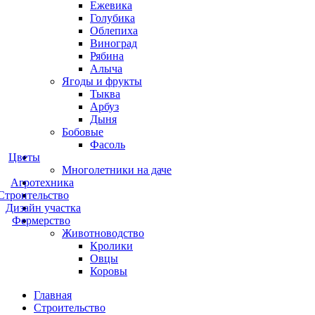
Ежевика
Голубика
Облепиха
Виноград
Рябина
Алыча
Ягоды и фрукты
Тыква
Арбуз
Дыня
Бобовые
Фасоль
Цветы
Многолетники на даче
Агротехника
Строительство
Дизайн участка
Фермерство
Животноводство
Кролики
Овцы
Коровы
Главная
Строительство