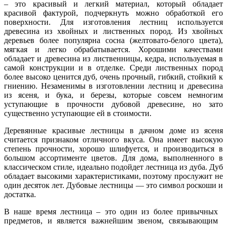
– это красивый и легкий материал, который обладает
красивой фактурой, подчеркнуть можно обработкой его
поверхности. Для изготовления лестниц используется
древесина из хвойных и лиственных пород. Из хвойных
деревьев более популярна сосна (желтовато-белого цвета),
мягкая и легко обрабатывается. Хорошими качествами
обладает и древесина из лиственницы, кедра, используемая в
самой конструкции и в отделке. Среди лиственных пород
более высоко ценится дуб, очень прочный, гибкий, стойкий к
гниению. Незаменимы в изготовлении лестниц и древесина
из ясеня, и бука, и березы, которые совсем немногим
уступающие в прочности дубовой древесине, но зато
существенно уступающие ей в стоимости.
Деревянные красивые лестницы в дачном доме из ясеня
считается признаком отличного вкуса. Она имеет высокую
степень прочности, хорошо шлифуется, и производиться в
большом ассортименте цветов. Для дома, выполненного в
классическом стиле, идеально подойдет лестница из дуба. Дуб
обладает высокими характеристиками, поэтому прослужит не
один десяток лет. Дубовые лестницы — это символ роскоши и
достатка.
В наше время лестница – это один из более привычных
предметов, и является важнейшим звеном, связывающим