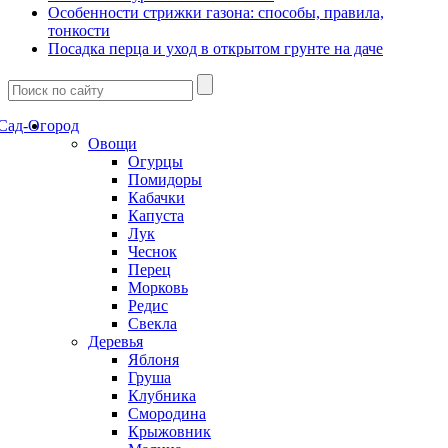
Особенности стрижки газона: способы, правила,
тонкости
Посадка перца и уход в открытом грунте на даче
Сад-Огород
Овощи
Огурцы
Помидоры
Кабачки
Капуста
Лук
Чеснок
Перец
Морковь
Редис
Свекла
Деревья
Яблоня
Груша
Клубника
Смородина
Крыжовник