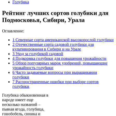
Голубика
Рейтинг лучших сортов голубики для
Подмосковья, Сибири, Урала
Оглавление:
1
Северные сорта американской высокорослой голубики
2
Отечественные сорта садовой голубики для
культивирования в Сибири и на Урале
3
Уход за голубикой садовой
4
Подкормка голубики для повышения урожайности
5
Обзор популярных марок удобрений, повышающие
урожайность голубики
6
Часто задаваемые вопросы при выращивании
голубики
7
Распространенные ошибки при выборе сортов
голубики
Голубика обыкновенная в
народе имеет еще
несколько названий –
пьяная ягода, голубица,
гонобобель, синика и