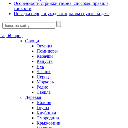
Особенности стрижки газона: способы, правила,
тонкости
Посадка перца и уход в открытом грунте на даче
Сад-Огород
Овощи
Огурцы
Помидоры
Кабачки
Капуста
Лук
Чеснок
Перец
Морковь
Редис
Свекла
Деревья
Яблоня
Груша
Клубника
Смородина
Крыжовник