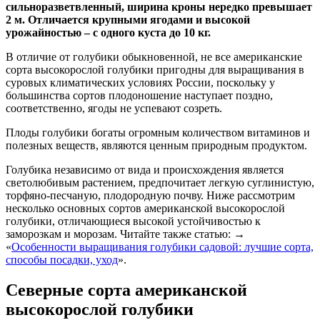
сильноразветвленный, ширина кроны нередко превышает
2 м. Отличается крупными ягодами и высокой
урожайностью – с одного куста до 10 кг.
В отличие от голубики обыкновенной, не все американские
сорта высокорослой голубики пригодны для выращивания в
суровых климатических условиях России, поскольку у
большинства сортов плодоношение наступает поздно,
соответственно, ягоды не успевают созреть.
Плоды голубики богаты огромным количеством витаминов и
полезных веществ, являются ценным природным продуктом.
Голубика независимо от вида и происхождения является
светолюбивым растением, предпочитает легкую суглинистую,
торфяно-песчаную, плодородную почву. Ниже рассмотрим
несколько основных сортов американской высокорослой
голубики, отличающиеся высокой устойчивостью к
заморозкам и морозам. Читайте также статью: →
«
Особенности выращивания голубики садовой: лучшие сорта,
способы посадки, уход
».
Северные сорта американской
высокорослой голубики