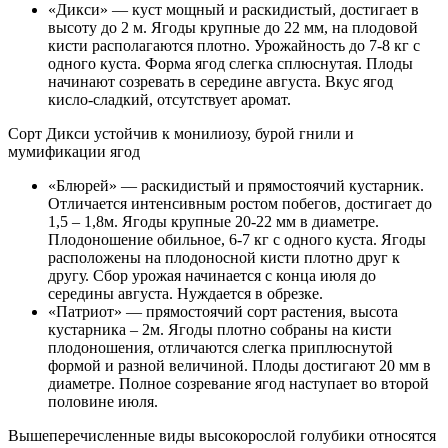
«Дикси» — куст мощный и раскидистый, достигает в
высоту до 2 м. Ягоды крупные до 22 мм, на плодовой
кисти располагаются плотно. Урожайность до 7-8 кг с
одного куста. Форма ягод слегка сплюснутая. Плоды
начинают созревать в середине августа. Вкус ягод
кисло-сладкий, отсутствует аромат.
Сорт Дикси устойчив к монилиозу, бурой гнили и
мумификации ягод
«Блюрей» — раскидистый и прямостоячий кустарник.
Отличается интенсивным ростом побегов, достигает до
1,5 – 1,8м. Ягоды крупные 20-22 мм в диаметре.
Плодоношение обильное, 6-7 кг с одного куста. Ягоды
расположены на плодоносной кисти плотно друг к
другу. Сбор урожая начинается с конца июля до
середины августа. Нуждается в обрезке.
«Патриот» — прямостоячий сорт растения, высота
кустарника – 2м. Ягоды плотно собраны на кисти
плодоношения, отличаются слегка приплюснутой
формой и разной величиной. Плоды достигают 20 мм в
диаметре. Полное созревание ягод наступает во второй
половине июля.
Вышеперечисленные виды высокорослой голубики относятся