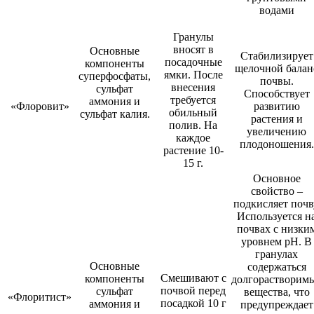
водами
Гранулы
вносят в
Основные
Стабилизирует
посадочные
компоненты
щелочной балан
ямки. После
суперфосфаты,
почвы.
внесения
сульфат
Способствует
требуется
аммония и
«Флоровит»
развитию
обильный
сульфат калия.
растения и
полив. На
увеличению
каждое
плодоношения.
растение 10-
15 г.
Основное
свойство –
подкисляет почв
Используется н
почвах с низки
уровнем pH. В
гранулах
Основные
содержаться
Смешивают с
компоненты
долгорастворим
почвой перед
сульфат
вещества, что
«Флоритист»
посадкой 10 г
аммония и
предупреждает