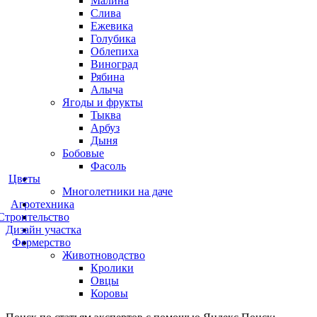
Малина
Слива
Ежевика
Голубика
Облепиха
Виноград
Рябина
Алыча
Ягоды и фрукты
Тыква
Арбуз
Дыня
Бобовые
Фасоль
Цветы
Многолетники на даче
Агротехника
Строительство
Дизайн участка
Фермерство
Животноводство
Кролики
Овцы
Коровы