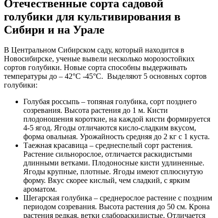
Отечественные сорта садовой
голубики для культивирования в
Сибири и на Урале
В Центральном Сибирском саду, который находится в
Новосибирске, ученые вывели несколько морозостойких
сортов голубики. Новые сорта способны выдерживать
температуры до – 42°C -45°C. Выделяют 5 основных сортов
голубики:
Голубая россыпь – топяная голубика, сорт позднего
созревания. Высота растения до 1 м. Кисти
плодоношения короткие, на каждой кисти формируется
4-5 ягод. Ягоды отличаются кисло-сладким вкусом,
форма овальная. Урожайность средняя до 2 кг с 1 куста.
Таежная красавица – среднеспелый сорт растения.
Растение сильнорослое, отличается раскидистыми
длинными ветками. Плодоносные кисти удлиненные.
Ягоды крупные, плотные. Ягоды имеют сплюснутую
форму. Вкус скорее кислый, чем сладкий, с ярким
ароматом.
Шегарская голубика – среднерослое растение с поздним
периодом созревания. Высота растения до 50 см. Крона
растения редкая, ветки слабораскидистые. Отличается