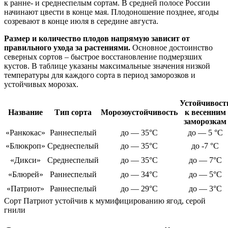
к ранне- и среднеспелым сортам. В средней полосе России
начинают цвести в конце мая. Плодоношение позднее, ягоды
созревают в конце июля в середине августа.
Размер и количество плодов напрямую зависит от
правильного ухода за растениями.
Основное достоинство
северных сортов – быстрое восстановление подмерзших
кустов. В таблице указаны максимальные значения низкой
температуры для каждого сорта в период заморозков и
устойчивых морозах.
Устойчивост
Название
Тип сорта
Морозоустойчивость
к весенним
заморозкам
«Ранкокас»
Раннеспелый
до — 35°C
до — 5 °C
«Блюкроп»
Среднеспелый
до — 35°C
до -7 °C
«Дикси»
Среднеспелый
до — 35°C
до — 7°C
«Блюрей»
Раннеспелый
до — 34°C
до — 5°C
«Патриот»
Раннеспелый
до — 29°C
до — 3°C
Сорт Патриот устойчив к мумифицированию ягод, серой
гнили