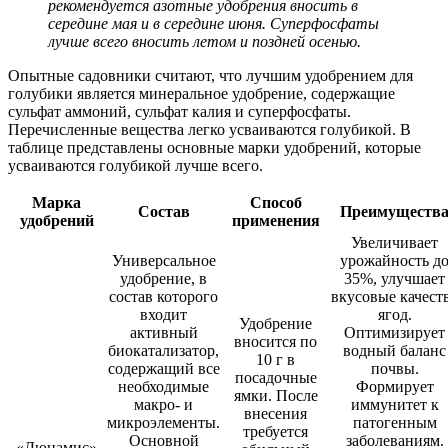
рекомендуется азотные удобрения вносить в
середине мая и в середине июня. Суперфосфаты
лучше всего вносить летом и поздней осенью.
Опытные садовники считают, что лучшим удобрением для
голубики является минеральное удобрение, содержащие
сульфат аммоний, сульфат калия и суперфосфаты.
Перечисленные вещества легко усваиваются голубикой. В
таблице представлены основные марки удобрений, которые
усваиваются голубикой лучше всего.
Марка
Способ
Состав
Преимуществ
удобрений
применения
Увеличивает
Универсальное
урожайность д
удобрение, в
35%, улучшает
состав которого
вкусовые качест
входит
ягод.
Удобрение
активный
Оптимизирует
вносится по
биокатализатор,
водный баланс
10 г в
содержащий все
почвы.
посадочные
необходимые
Формирует
ямки. После
макро- и
иммунитет к
внесения
микроэлементы.
патогенным
требуется
Основной
заболеваниям.
«Дюнамис»