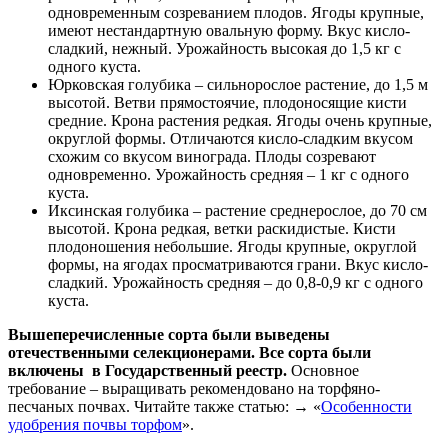
одновременным созреванием плодов. Ягоды крупные,
имеют нестандартную овальную форму. Вкус кисло-
сладкий, нежный. Урожайность высокая до 1,5 кг с
одного куста.
Юрковская голубика – сильнорослое растение, до 1,5 м
высотой. Ветви прямостоячие, плодоносящие кисти
средние. Крона растения редкая. Ягоды очень крупные,
округлой формы. Отличаются кисло-сладким вкусом
схожим со вкусом винограда. Плоды созревают
одновременно. Урожайность средняя – 1 кг с одного
куста.
Иксинская голубика – растение среднерослое, до 70 см
высотой. Крона редкая, ветки раскидистые. Кисти
плодоношения небольшие. Ягоды крупные, округлой
формы, на ягодах просматриваются грани. Вкус кисло-
сладкий. Урожайность средняя – до 0,8-0,9 кг с одного
куста.
Вышеперечисленные сорта были выведены
отечественными селекционерами. Все сорта были
включены в Государственный реестр.
Основное
требование – выращивать рекомендовано на торфяно-
песчаных почвах. Читайте также статью: → «
Особенности
удобрения почвы торфом
».