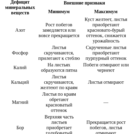
Дефицит
Внешние признаки
минеральных
Минимум
Максимум
веществ
Куст желтеет, листья
Рост побегов
приобретают
Азот
замедляется или
красновато-бурый
вовсе прекращается
оттенок, снижается
урожайность
Листья
Скрученные листья
Фосфор
скручиваются,
приобретают
прилегают к стеблю
пурпурный оттенок
На листьях
Побеги отмирают или
Калий
образуются пятна
чернеют
Листья
Кальций
скручиваются,
Листья отмирают
желтеют по краям
Листья по краям
обретают
Магний
—
красноватый
оттенок
Верхняя часть
листьев
Прекращается рост
Бор
приобретает
побегов, листья
голубоватый
отмирают