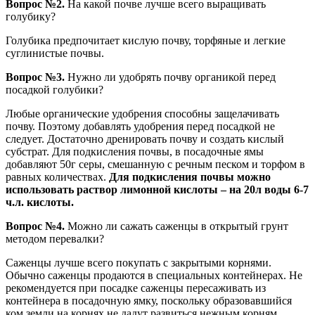
Вопрос №2.
На какой почве лучше всего выращивать
голубику?
Голубика предпочитает кислую почву, торфяные и легкие
суглинистые почвы.
Вопрос №3.
Нужно ли удобрять почву органикой перед
посадкой голубики?
Любые органические удобрения способны защелачивать
почву. Поэтому добавлять удобрения перед посадкой не
следует. Достаточно дренировать почву и создать кислый
субстрат. Для подкисления почвы, в посадочные ямы
добавляют 50г серы, смешанную с речным песком и торфом в
равных количествах.
Для подкисления почвы можно
использовать раствор лимонной кислоты – на 20л воды 6-7
ч.л. кислоты.
Вопрос №4.
Можно ли сажать саженцы в открытый грунт
методом перевалки?
Саженцы лучше всего покупать с закрытыми корнями.
Обычно саженцы продаются в специальных контейнерах. Не
рекомендуется при посадке саженцы пересаживать из
контейнера в посадочную ямку, поскольку образовавшийся
ком земли на корнях не дадут развиться нежным корням