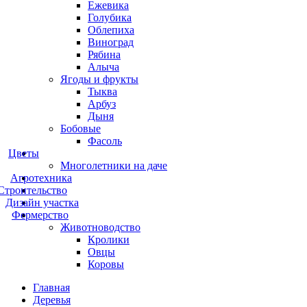
Ежевика
Голубика
Облепиха
Виноград
Рябина
Алыча
Ягоды и фрукты
Тыква
Арбуз
Дыня
Бобовые
Фасоль
Цветы
Многолетники на даче
Агротехника
Строительство
Дизайн участка
Фермерство
Животноводство
Кролики
Овцы
Коровы
Главная
Деревья