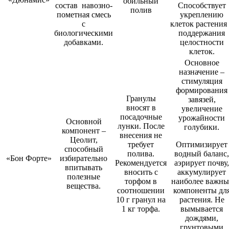
обильный
состав навозно-
Способствует
полив
пометная смесь
укреплению
с
клеток растения
биологическими
поддержания
добавками.
целостности
клеток.
Основное
назначение –
стимуляция
формирования
Гранулы
завязей,
вносят в
увеличение
посадочные
урожайности
Основной
лунки. После
голубики.
компонент –
внесения не
Цеолит,
требует
Оптимизирует
способный
полива.
водный баланс,
«Бон Форте»
избирательно
Рекомендуется
аэрирует почву,
впитывать
вносить с
аккумулирует
полезные
торфом в
наиболее важны
вещества.
соотношении
компоненты дл
10 г гранул на
растения. Не
1 кг торфа.
вымывается
дождями,
грунтовыми