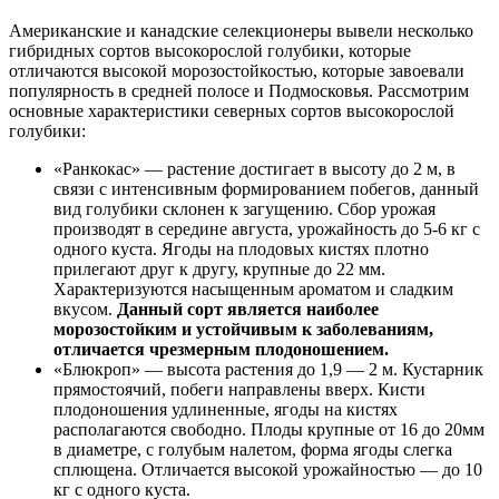
Американские и канадские селекционеры вывели несколько
гибридных сортов высокорослой голубики, которые
отличаются высокой морозостойкостью, которые завоевали
популярность в средней полосе и Подмосковья. Рассмотрим
основные характеристики северных сортов высокорослой
голубики:
«Ранкокас» — растение достигает в высоту до 2 м, в
связи с интенсивным формированием побегов, данный
вид голубики склонен к загущению. Сбор урожая
производят в середине августа, урожайность до 5-6 кг с
одного куста. Ягоды на плодовых кистях плотно
прилегают друг к другу, крупные до 22 мм.
Характеризуются насыщенным ароматом и сладким
вкусом.
Данный сорт является наиболее
морозостойким и устойчивым к заболеваниям,
отличается чрезмерным плодоношением.
«Блюкроп» — высота растения до 1,9 — 2 м. Кустарник
прямостоячий, побеги направлены вверх. Кисти
плодоношения удлиненные, ягоды на кистях
располагаются свободно. Плоды крупные от 16 до 20мм
в диаметре, с голубым налетом, форма ягоды слегка
сплющена. Отличается высокой урожайностью — до 10
кг с одного куста.