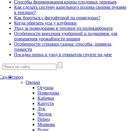
Способы формирования кроны плодовых деревьев
Как сделать систему капельного полива своими руками
в теплице?
Как бороться с фитофторой на помидорах?
Когда обрезать усы у клубники
Уход за помидорами в теплице из поликарбоната
Особенности внесения удобрений и подкормок для
повышения урожайности вишни
Особенности стрижки газона: способы, правила,
тонкости
Посадка перца и уход в открытом грунте на даче
Сад-Огород
Овощи
Огурцы
Помидоры
Кабачки
Капуста
Лук
Чеснок
Перец
Морковь
Редис