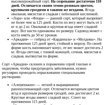
высокоурожайный сорт.
На созревание достаточно 110
дней. Отличается своим темно-розовым цветом,
крупными гроздями и такими же ягодами.
Ягода
овальная, мясистая и сладкая с небольшой кислинкой.
«Лора» или «Флора» — ранний сорт, который вызревает
не более чем за 125 дней. Кисти по весу могут быть от 1
кг и до 2 кг. Овальная и крупная ягода имеет сладкий
вкус. Все кисти одинаковы по размеру. Садовод может с
куста иметь до 50 кг урожая.
«Аркадия» — гибрид от «Кардинала» и «Молдовы». На
протяжении 125 дней зреет, стойкий к морозу. По своей
форме кисть напоминает конус, ее вес может достигать 2
кг. Ягода светлая, с тонкой кожицей, сочная, мясистая и
сладкая, вытянутая по форме.
Сорт «Аркадия» склонен к поражению серой гнилью и
оидиумом, чтобы предупредить заболевания, нужно
регулярно проводить опрыскивание специальными
растворами.
«Алешенькин» — легкий в выращивании
ранопоспевающий сорт. Отличается янтарным цветом
ягод и крупным размером гроздей, они достигают 2 кг.
Круглые ягоды имеют сладкий вкус. Спеет на
протяжении 115 дней.