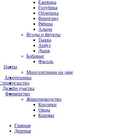
Ежевика
Голубика
Облепиха
Виноград
Рябина
Алыча
Ягоды и фрукты
Тыква
Арбуз
Дыня
Бобовые
Фасоль
Цветы
Многолетники на даче
Агротехника
Строительство
Дизайн участка
Фермерство
Животноводство
Кролики
Овцы
Коровы
Главная
Деревья