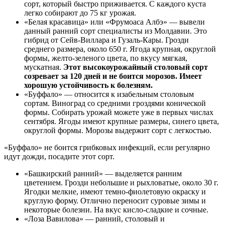
сорт, который быстро приживается. С каждого куста
легко собирают до 75 кг урожая.
«Белая красавица» или «Фрумоаса Албэ» — вывели
данный ранний сорт специалисты из Молдавии. Это
гибрид от Сейв-Виллара и Гузаль-Кары. Грозди
среднего размера, около 650 г. Ягода крупная, округлой
формы, желто-зеленого цвета, по вкусу мягкая,
мускатная.
Этот высокоурожайный столовый сорт
созревает за 120 дней и не боится морозов. Имеет
хорошую устойчивость к болезням.
«Буффало» — относится к изабельным столовым
сортам. Виноград со средними гроздями конической
формы. Собирать урожай можете уже в первых числах
сентября. Ягоды имеют крупные размеры, синего цвета,
округлой формы. Морозы выдержит сорт с легкостью.
«Буффало» не боится грибковых инфекций, если регулярно
идут дожди, посадите этот сорт.
«Башкирский ранний» — выделяется ранним
цветением. Грозди небольшие и рыхловатые, около 30 г.
Ягодки мелкие, имеют темно-фиолетовую окраску и
круглую форму. Отлично переносит суровые зимы и
некоторые болезни. На вкус кисло-сладкие и сочные.
«Лоза Вавилова» — ранний, столовый и