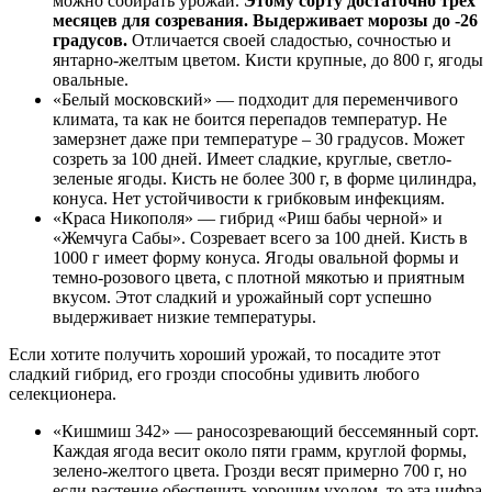
можно собирать урожай.
Этому сорту достаточно трех
месяцев для созревания. Выдерживает морозы до -26
градусов.
Отличается своей сладостью, сочностью и
янтарно-желтым цветом. Кисти крупные, до 800 г, ягоды
овальные.
«Белый московский» — подходит для переменчивого
климата, та как не боится перепадов температур. Не
замерзнет даже при температуре – 30 градусов. Может
созреть за 100 дней. Имеет сладкие, круглые, светло-
зеленые ягоды. Кисть не более 300 г, в форме цилиндра,
конуса. Нет устойчивости к грибковым инфекциям.
«Краса Никополя» — гибрид «Риш бабы черной» и
«Жемчуга Сабы». Созревает всего за 100 дней. Кисть в
1000 г имеет форму конуса. Ягоды овальной формы и
темно-розового цвета, с плотной мякотью и приятным
вкусом. Этот сладкий и урожайный сорт успешно
выдерживает низкие температуры.
Если хотите получить хороший урожай, то посадите этот
сладкий гибрид, его грозди способны удивить любого
селекционера.
«Кишмиш 342» — раносозревающий бессемянный сорт.
Каждая ягода весит около пяти грамм, круглой формы,
зелено-желтого цвета. Грозди весят примерно 700 г, но
если растение обеспечить хорошим уходом, то эта цифра