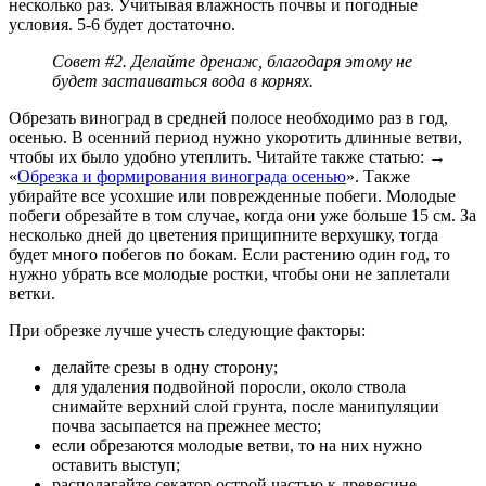
несколько раз. Учитывая влажность почвы и погодные
условия. 5-6 будет достаточно.
Совет #2. Делайте дренаж, благодаря этому не
будет застаиваться вода в корнях.
Обрезать виноград в средней полосе необходимо раз в год,
осенью. В осенний период нужно укоротить длинные ветви,
чтобы их было удобно утеплить. Читайте также статью: →
«
Обрезка и формирования винограда осенью
». Также
убирайте все усохшие или поврежденные побеги. Молодые
побеги обрезайте в том случае, когда они уже больше 15 см. За
несколько дней до цветения прищипните верхушку, тогда
будет много побегов по бокам. Если растению один год, то
нужно убрать все молодые ростки, чтобы они не заплетали
ветки.
При обрезке лучше учесть следующие факторы:
делайте срезы в одну сторону;
для удаления подвойной поросли, около ствола
снимайте верхний слой грунта, после манипуляции
почва засыпается на прежнее место;
если обрезаются молодые ветви, то на них нужно
оставить выступ;
располагайте секатор острой частью к древесине.