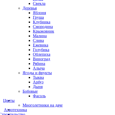
Свекла
Деревья
Яблоня
Груша
Клубника
Смородина
Крыжовник
Малина
Слива
Ежевика
Голубика
Облепиха
Виноград
Рябина
Алыча
Ягоды и фрукты
Тыква
Арбуз
Дыня
Бобовые
Фасоль
Цветы
Многолетники на даче
Агротехника
Строительство