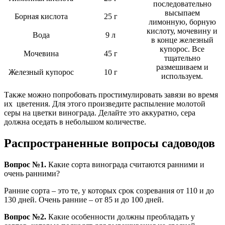
последовательно
высыпаем
Борная кислота
25 г
лимонную, борную
кислоту, мочевину и
Вода
9 л
в конце железный
купорос. Все
Мочевина
45 г
тщательно
размешиваем и
Железный купорос
10 г
используем.
Также можно попробовать простимулировать завязи во время
их цветения. Для этого произведите распыление молотой
серы на цветки винограда. Делайте это аккуратно, сера
должна оседать в небольшом количестве.
Распространенные вопросы садоводов
Вопрос №1.
Какие сорта винограда считаются ранними и
очень ранними?
Ранние сорта – это те, у которых срок созревания от 110 и до
130 дней. Очень ранние – от 85 и до 100 дней.
Вопрос №2.
Какие особенности должны преобладать у