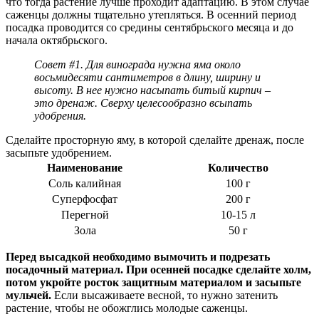
что тогда растение лучше проходит адаптацию. В этом случае
саженцы должны тщательно утепляться. В осенний период
посадка проводится со средины сентябрьского месяца и до
начала октябрьского.
Совет #1. Для винограда нужна яма около
восьмидесяти сантиметров в длину, ширину и
высоту. В нее нужно насыпать битый кирпич –
это дренаж. Сверху целесообразно всыпать
удобрения.
Сделайте просторную яму, в которой сделайте дренаж, после
засыпьте удобрением.
Наименование
Количество
Соль калийная
100 г
Суперфосфат
200 г
Перегной
10-15 л
Зола
50 г
Перед высадкой необходимо вымочить и подрезать
посадочный материал. При осенней посадке сделайте холм,
потом укройте росток защитным материалом и засыпьте
мульчей.
Если высаживаете весной, то нужно затенить
растение, чтобы не обожглись молодые саженцы.