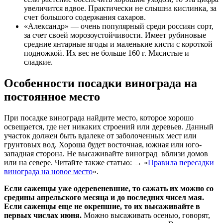
увеличится вдвое. Практически не слышна кислинка, за
счет большого содержания сахаров.
«Александр» — очень популярный среди россиян сорт,
за счет своей морозоустойчивости. Имеет рубиновые
средние янтарные ягоды и маленькие кисти с короткой
подножкой. Их вес не больше 160 г. Мясистые и
сладкие.
Особенности посадки винограда на
постоянное место
При посадке винограда найдите место, которое хорошо
освещается, где нет никаких строений или деревьев. Данный
участок должен быть вдалеке от заболоченных мест или
грунтовых вод. Хороша будет восточная, южная или юго-
западная сторона. Не высаживайте виноград вблизи домов
или на севере. Читайте также статью: → «
Правила пересадки
винограда на новое место
».
Если саженцы уже одеревеневшие, то сажать их можно со
средины апрельского месяца и до последних чисел мая.
Если саженцы еще не окрепшие, то их высаживайте в
первых числах июня.
Можно высаживать осенью, говорят,