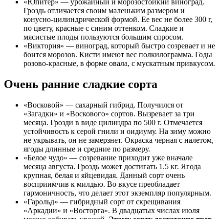
«Юпитер» — урожайный и морозостойкий виноград.
Гроздь отличается своим маленьким размером и
конусно-цилиндрической формой. Ее вес не более 300 г,
по цвету, красные с синим оттенком. Сладкие и
мясистые плоды пользуются большим спросом.
«Виктория» — виноград, который быстро созревает и не
боится морозов. Кисти имеют вес полкилограмма. Годы
розово-красные, в форме овала, с мускатным привкусом.
Очень ранние сладкие сорта
«Восковой» — сахарный гибрид. Получился от
«Загадки» и «Воскового» сортов. Вызревает за три
месяца. Грозди в виде цилиндра по 500 г. Отмечается
устойчивость к серой гнили и оидиуму. На зиму можно
не укрывать, он не замерзнет. Окраска черная с налетом,
ягоды длинные и средние по размеру.
«Белое чудо» — созревание приходит уже вначале
месяца августа. Гроздь может достигать 1.5 кг. Ягода
крупная, белая и яйцевидая. Данный сорт очень
восприимчив к милдью. Во вкусе преобладает
гармоничность, что делает этот экземпляр популярным.
«Гарольд» — гибридный сорт от скрещивания
«Аркадии» и «Восторга». В двадцатых числах июля