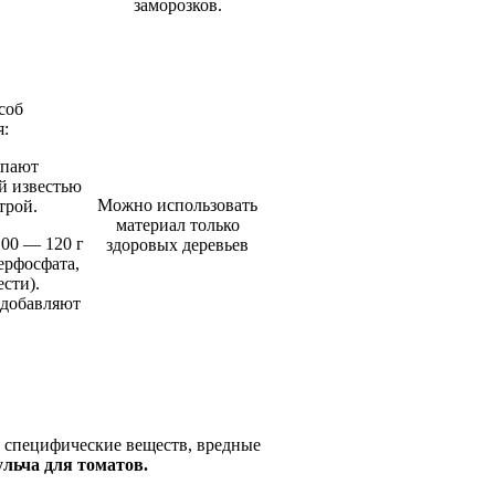
заморозков.
соб
я:
пают
й известью
Можно использовать
трой.
материал только
00 — 120 г
здоровых деревьев
ерфосфата,
ести).
 добавляют
 специфические веществ, вредные
льча для томатов.