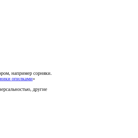
ором, например сорняки.
бники опилками
»
версальностью, другие