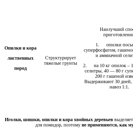
Наилучший спо
приготовлени
1. опилки посы
Опилки и кора
суперфосфатом, гашено
и аммиачной сели
Структурирует
лиственных
тяжелые грунты
2. на 10 кг опилок – 1
пород
селитры, 40 — 80 г суп
200 г гашеной изв
Выдерживают 30 дней,
навоз 1:1.
Иголки, шишки, опилки и кора хвойных деревьев
выделяет
для помидор, поэтому
не применяются, как му