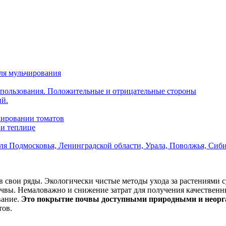
ля мульчирования
спользования. Положительные и отрицательные стороны
ий.
чировании томатов
 и теплице
я Подмосковья, Ленинградской области, Урала, Поволжья, Сиб
 в свои ряды. Экологически чистые методы ухода за растениями
чвы. Немаловажно и снижение затрат для получения качественн
вание.
Это покрытие почвы доступными природными и неорг
тов.