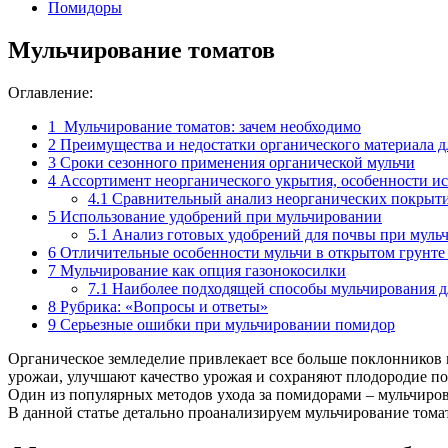
Помидоры
Мульчирование томатов
Оглавление:
1
Мульчирование томатов: зачем необходимо
2
Преимущества и недостатки органического материала д
3
Сроки сезонного применения органической мульчи
4
Ассортимент неорганического укрытия, особенности и
4.1
Сравнительный анализ неорганических покрыт
5
Использование удобрений при мульчировании
5.1
Анализ готовых удобрений для почвы при муль
6
Отличительные особенности мульчи в открытом грунте
7
Мульчирование как опция газонокосилки
7.1
Наиболее подходящей способы мульчирования дл
8
Рубрика: «Вопросы и ответы»
9
Серьезные ошибки при мульчировании помидор
Органическое земледелие привлекает все больше поклонников
урожаи, улучшают качество урожая и сохраняют плодородие по
Один из популярных методов ухода за помидорами – мульчиро
В данной статье детально проанализируем мульчирование тома