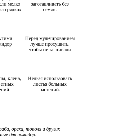
сли мелко
заготавливать без
на грядках.
семян.
ругими
Перед мульчированием
мидор
лучше просушить,
чтобы не загнивали
пы, клена,
Нельзя использовать
ветных
листья больных
ений.
растений.
раба, ореха, тополя и других
ные для помидор.