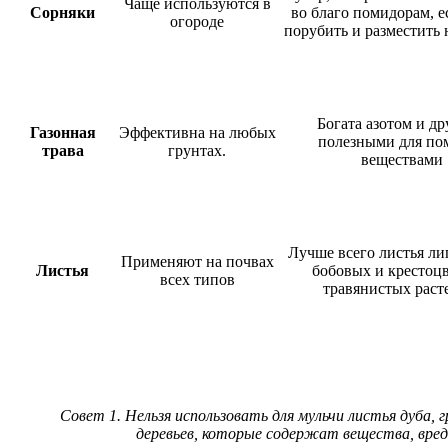
Чаще используются в
Сорняки
во благо помидорам, е
огороде
порубить и разместить 
Богата азотом и д
Газонная
Эффективна на любых
полезными для по
трава
грунтах.
веществами
Лучше всего листья ли
Применяют на почвах
Листья
бобовых и крестоц
всех типов
травянистых раст
Совет 1
. Нельзя использовать для мульчи листья дуба, г
деревьев, которые содержат вещества, вред