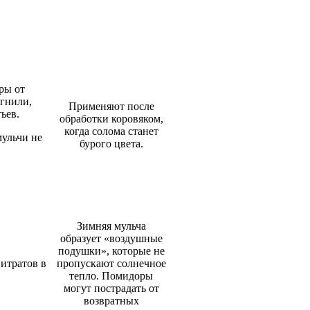
ры от
 гнили,
Применяют после
ьев.
обработки коровяком,
когда солома станет
мульчи не
бурого цвета.
Зимняя мульча
образует «воздушные
подушки», которые не
итратов в
пропускают солнечное
тепло. Помидоры
могут пострадать от
возвратных