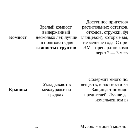
Доступное приготов
Зрелый компост,
растительных остатков
выдержанный
отходов, стружки, бу
Компост
несколько лет, лучше
глянцевой), которые в
использовать для
не меньше года. С пр
глинистых грунтов
ЭМ – препаратов комп
через 2 — 3 мес
Содержит много по
Укладывают в
веществ, в частности ка
Крапива
междурядье на
Защищает помидо
грядках.
вредителей. Лучше де
измельченном ви
Мусор, который можно 