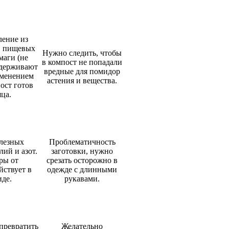
ление из
, пищевых
Нужно следить, чтобы
маги (не
в компост не попадали
ыдерживают
вредные для помидор
именением
астения и вещества.
ост готов
яца.
лезных
Проблематичность
лий и азот.
заготовки, нужно
ры от
срезать осторожно в
йствует в
одежде с длинными
де.
рукавами.
превратить
Желательно