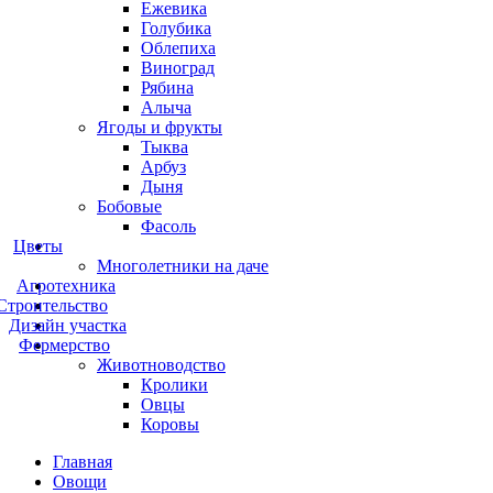
Ежевика
Голубика
Облепиха
Виноград
Рябина
Алыча
Ягоды и фрукты
Тыква
Арбуз
Дыня
Бобовые
Фасоль
Цветы
Многолетники на даче
Агротехника
Строительство
Дизайн участка
Фермерство
Животноводство
Кролики
Овцы
Коровы
Главная
Овощи