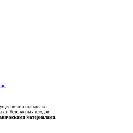
ири
 существенно повышают
ых и безопасных плодов.
аническими материалами
.