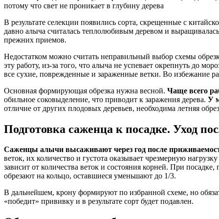
потому что свет не проникает в глубину дерева
В результате селекции появились сорта, скрещенные с китайск
давно алыча считалась теплолюбивым деревом и выращивалась
прежних приемов.
Недостатком можно считать неправильный выбор схемы обрезки
эту работу, из-за того, что алыча не успевает окрепнуть до мо
все сухие, поврежденные и зараженные ветки. Во избежание р
Основная формирующая обрезка нужна весной.
Чаще всего ра
обильное соковыделение, что приводит к заражения дерева.
У 
отличие от других плодовых деревьев, необходима летняя обрез
Подготовка саженца к посадке. Уход по
Саженцы алычи высаживают через год после приживаемос
веток, их количество и густота оказывает чрезмерную нагрузк
зависит от количества веток и состояния корней. При посадке, 
обрезают на кольцо, оставшиеся уменьшают до 1/3.
В дальнейшем, крону формируют по избранной схеме, но обяз
«победит» прививку и в результате сорт будет подавлен.