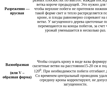
разных плоскостях по высоте. Каждая посл
ветка короче предыдущей. Это нужно для 
Разреженно —
чтобы верхние побеги не притеняли нижни
ярусная
такой форме свет и тепло распределяется п
кроне, и плоды равномерно созревают на 
ветке. У загущенного дерева цветочные п
перемещаются на концы побегов, за счет 
урожай уменьшается в несколько раз.
Чтобы создать крону в виде вазы формиру
Вазообразная
скелетные ветви на расстоянии15-20 см и по
0
120
. При необходимости побеги отгибают 
(или
V
–
Со временем центральный проводник удаля
образная форма)
середину кроны корректируют, не допус
загущенности.