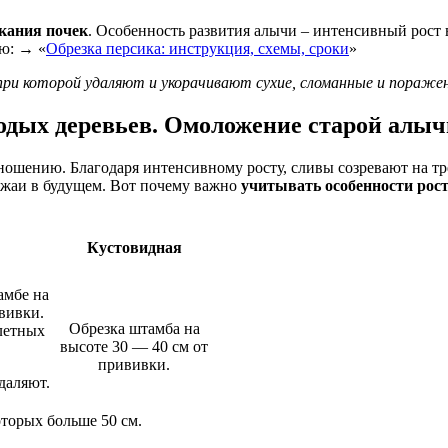
кания почек
. Особенность развития алычи – интенсивный рост 
ью: → «
Обрезка персика: инструкция, схемы, сроки
»
при которой удаляют и укорачивают сухие, сломанные и поражен
дых деревьев. Омоложение старой алыч
ошению. Благодаря интенсивному росту, сливы созревают на тре
ожаи в будущем. Вот почему важно
учитывать особенности рост
Кустовидная
амбе на
ививки.
Обрезка штамба на
летных
высоте 30 — 40 см от
прививки.
даляют.
торых больше 50 см.