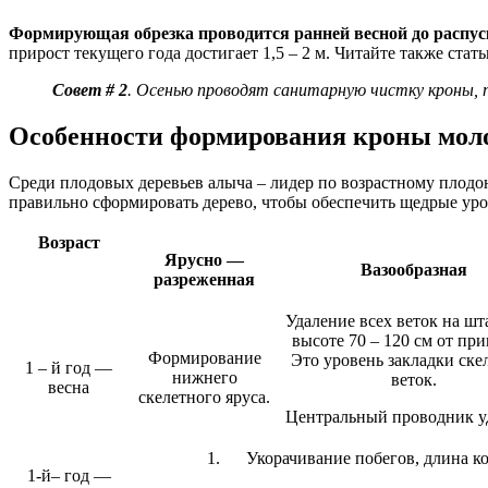
Формирующая обрезка проводится ранней весной до распус
прирост текущего года достигает 1,5 – 2 м. Читайте также стат
Совет # 2
. Осенью проводят санитарную чистку кроны, 
Особенности формирования кроны моло
Среди плодовых деревьев алыча – лидер по возрастному плодон
правильно сформировать дерево, чтобы обеспечить щедрые ур
Возраст
Ярусно —
Вазообразная
разреженная
Удаление всех веток на шт
высоте 70 – 120 см от пр
Формирование
Это уровень закладки ске
1 – й год —
нижнего
веток.
весна
скелетного яруса.
Центральный проводник у
1. Укорачивание побегов, длина ко
1-й– год —