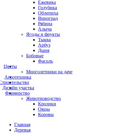
Ежевика
Голубика
Облепиха
Виноград
Рябина
Алыча
Ягоды и фрукты
Тыква
Арбуз
Дыня
Бобовые
Фасоль
Цветы
Многолетники на даче
Агротехника
Строительство
Дизайн участка
Фермерство
Животноводство
Кролики
Овцы
Коровы
Главная
Деревья