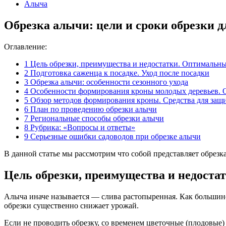
Алыча
Обрезка алычи: цели и сроки обрезки 
Оглавление:
1
Цель обрезки, преимущества и недостатки. Оптимальны
2
Подготовка саженца к посадке. Уход после посадки
3
Обрезка алычи: особенности сезонного ухода
4
Особенности формирования кроны молодых деревьев. 
5
Обзор методов формирования кроны. Средства для защи
6
План по проведению обрезки алычи
7
Региональные способы обрезки алычи
8
Рубрика: «Вопросы и ответы»
9
Серьезные ошибки садоводов при обрезке алычи
В данной статье мы рассмотрим что собой представляет обрез
Цель обрезки, преимущества и недоста
Алыча иначе называется — слива растопыренная. Как большинс
обрезки существенно снижает урожай.
Если не проводить обрезку, со временем цветочные (плодовые)