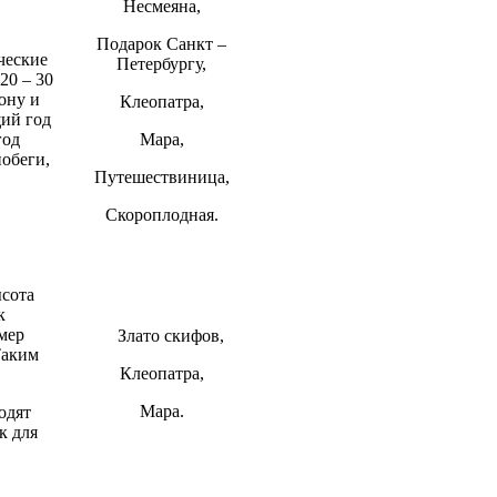
Несмеяна,
Подарок Санкт –
ческие
Петербургу,
20 – 30
ону и
Клеопатра,
ий год
год
Мара,
обеги,
Путешествиница,
Скороплодная.
ысота
к
мер
Злато скифов,
Таким
Клеопатра,
Мара.
одят
к для