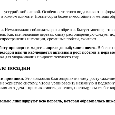
о – уссурийской сливой. Особенности этого вида влияют на фор
 в южном климате. Новые сорта более зимостойкие и методы об
. Немаловажно соблюдать сроки обрезки. Бытует мнение, что о
розов. Как все плодовые деревья, сливу растопыренную следует по
аспространения инфекции, срезанные побеги, сжигают.
боту проводят в марте – апреле до набухания почек.
В более п
молодой алычи наблюдается активный рост побегов в первые
ка для укорачивания прироста текущего года.
сле посадки
ти прививки
. Это возможно благодаря активному росту саженце
у на корневую систему. Чтобы уравновесить наземную и подземн
главная задача – приживаемость растения, поэтому, чем слабее к
ательно
ликвидируют всю поросль, которая образовалась ниж