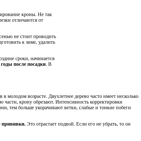
мирование кроны. Не так
резки отличаются от
сенью не стоит проводить
дготовить к зиме, удалить
оздние сроки, начинается
 годы после посадки
. В
в в молодом возрасте. Двухлетнее дерево часто имеет несколько
ую части, крону обрезают. Интенсивность корректировки
орни, тем больше укорачивают ветки, слабые и тонкие побеги
е прививки.
Это отрастает подвой. Если его не убрать, то он