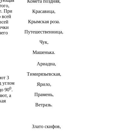
едующая
Комета поздняя,
того,
е. При
Красавица,
о всей
Крымская роза.
всей
очки
Путешественница,
чего
Чук,
Машенька.
Ариадна,
Тимирязьевская,
ют 3
д углом
Ярило,
0
до 90
.
Прамень,
ют, а
кая
Ветразь.
Злато скифов,