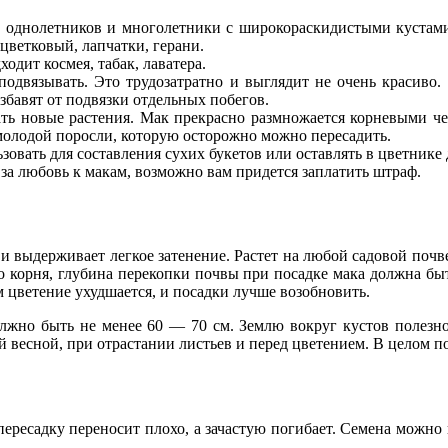
днолетников и многолетники с широкораскидистыми кустами:
цветковый, лапчатки, герани.
дит космея, табак, лаватера.
подвязывать. Это трудозатратно и выглядит не очень красиво.
збавят от подвязки отдельных побегов.
ать новые растения. Мак прекрасно размножается корневыми че
молодой поросли, которую осторожно можно пересадить.
вать для составления сухих букетов или оставлять в цветнике 
а любовь к макам, возможно вам придется заплатить штраф.
 выдерживает легкое затенение. Растет на любой садовой почве
 корня, глубина перекопки почвы при посадке мака должна быт
ем цветение ухудшается, и посадки лучше возобновить.
лжно быть не менее 60 — 70 см. Землю вокруг кустов полезн
весной, при отрастании листьев и перед цветением. В целом по
ресадку переносит плохо, а зачастую погибает. Семена можно в