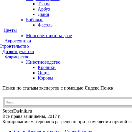
Тыква
Арбуз
Дыня
Бобовые
Фасоль
Цветы
Многолетники на даче
Агротехника
Строительство
Дизайн участка
Фермерство
Животноводство
Кролики
Овцы
Коровы
Поиск по статьям экспертов с помощью Яндекс.Поиск:
Super
Da4nik.
ru
Все права защищены, 2017 г.
Копирование материалов разрешено при размещении прямой сс
Стань Автором журнала СуперДачник