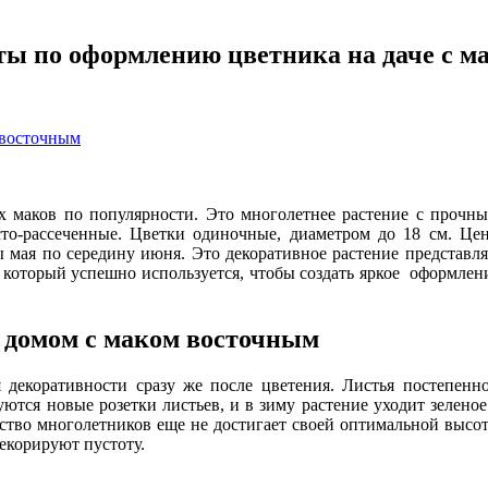
ты по оформлению цветника на даче с м
 восточным
вых маков по популярности. Это многолетнее растение с проч
то-рассеченные. Цветки одиночные, диаметром до 18 см. Цен
ы мая по середину июня. Это декоративное растение представл
 который успешно используется, чтобы создать яркое оформлени
 домом с маком восточным
 декоративности сразу же после цветения. Листья постепен
уются новые розетки листьев, и в зиму растение уходит зелено
ство многолетников еще не достигает своей оптимальной высот
декорируют пустоту.