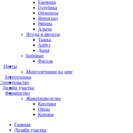
Ежевика
Голубика
Облепиха
Виноград
Рябина
Алыча
Ягоды и фрукты
Тыква
Арбуз
Дыня
Бобовые
Фасоль
Цветы
Многолетники на даче
Агротехника
Строительство
Дизайн участка
Фермерство
Животноводство
Кролики
Овцы
Коровы
Главная
Дизайн участка