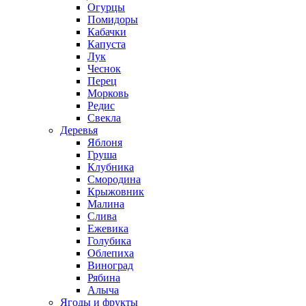
Огурцы
Помидоры
Кабачки
Капуста
Лук
Чеснок
Перец
Морковь
Редис
Свекла
Деревья
Яблоня
Груша
Клубника
Смородина
Крыжовник
Малина
Слива
Ежевика
Голубика
Облепиха
Виноград
Рябина
Алыча
Ягоды и фрукты