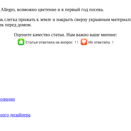
 Allegro, возможно цветение и в первый год посева.
шь слегка прижать к земле и накрыть сверху укрывным материал
ик перед домом.
Оцените качество статьи. Нам важно ваше мнение:
Статья ответила на вопрос
11
Не ответила
1
позиции
ного дизайнера