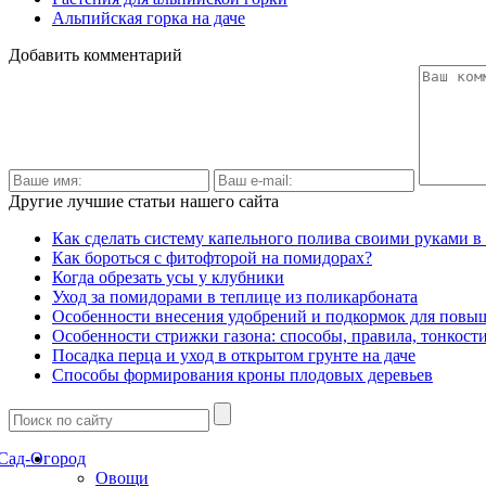
Альпийская горка на даче
Добавить комментарий
Другие лучшие статьи нашего сайта
Как сделать систему капельного полива своими руками в
Как бороться с фитофторой на помидорах?
Когда обрезать усы у клубники
Уход за помидорами в теплице из поликарбоната
Особенности внесения удобрений и подкормок для пов
Особенности стрижки газона: способы, правила, тонкост
Посадка перца и уход в открытом грунте на даче
Способы формирования кроны плодовых деревьев
Сад-Огород
Овощи