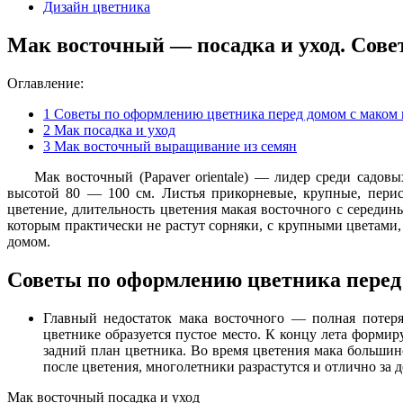
Дизайн цветника
Мак восточный — посадка и уход. Сове
Оглавление:
1
Советы по оформлению цветника перед домом с маком
2
Мак посадка и уход
3
Мак восточный выращивание из семян
Мак восточный (Papaver orientale) — лидер среди садо
высотой 80 — 100 см. Листья прикорневые, крупные, перис
цветение, длительность цветения макая восточного с середин
которым практически не растут сорняки, с крупными цветами,
домом.
Советы по оформлению цветника перед
Главный недостаток мака восточного — полная потеря
цветнике образуется пустое место. К концу лета формир
задний план цветника. Во время цветения мака большин
после цветения, многолетники разрастутся и отлично за 
Мак восточный посадка и уход