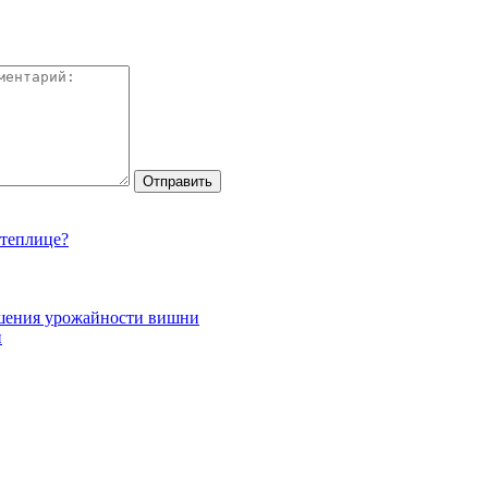
 теплице?
ышения урожайности вишни
и