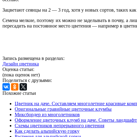
Зацветают сеянцы на 2 — 3 год, хотя у новых сортов, таких как
Семена мелкие, поэтому их можно не заделывать в почву, а ли
пересадить на постоянное место цветения — например в цветн
Запись размещена в разделах:
Дизайн цветника
Оценка статьи:
(пока оценок нет)
Поделиться с друзьями:
Похожие статьи
Цветник на даче. Составляем многолетние красивые ком
Оригинальные гравийные цветочные клумбы
Миксбордер из многолетников
Оформление цветочных клумб на даче. Советы ландшафт
Cхемы цветников непрерывного цветения
Как сделать альпийскую горку
Растения для альпийской горки