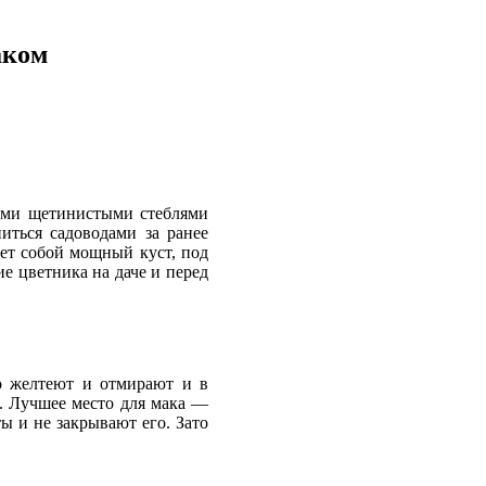
аком
ными щетинистыми стеблями
иться садоводами за ранее
яет собой мощный куст, под
е цветника на даче и перед
но желтеют и отмирают и в
е. Лучшее место для мака —
ы и не закрывают его. Зато