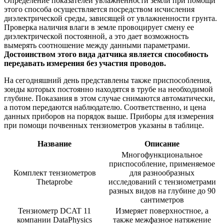
Определение показателей увлажненности земли при помощи
этого способа осуществляется посредством исчисления
диэлектрической среды, зависящей от увлажненности грунта.
Проверка наличия влаги в земле провоцирует смену ее
диэлектрической постоянной, а это дает возможность
вымерять соотношение между данными параметрами.
Достоинством этого вида датчика является способность
передавать измерения без участия проводов.
На сегодняшний день представлены также приспособления,
зонды которых постоянно находятся в трубе на необходимой
глубине. Показания в этом случае снимаются автоматически,
а потом передаются наблюдателю. Соответственно, и цена
данных приборов на порядок выше. Приборы для измерения
при помощи почвенных тензиометров указаны в таблице.
Название
Описание
Многофункциональное
приспособление, применяемое
Комплект тензиометров
для разнообразных
Thetaprobe
исследований с тензиометрами
разных видов на глубине до 90
сантиметров
Тензиометр DCAT 11
Измеряет поверхностное, а
компании DataPhysics
также межфазное натяжение