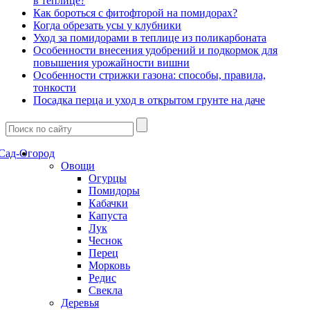
в теплице?
Как бороться с фитофторой на помидорах?
Когда обрезать усы у клубники
Уход за помидорами в теплице из поликарбоната
Особенности внесения удобрений и подкормок для
повышения урожайности вишни
Особенности стрижки газона: способы, правила,
тонкости
Посадка перца и уход в открытом грунте на даче
Сад-Огород
Овощи
Огурцы
Помидоры
Кабачки
Капуста
Лук
Чеснок
Перец
Морковь
Редис
Свекла
Деревья