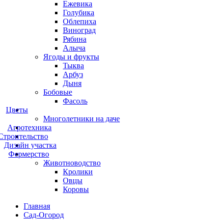
Ежевика
Голубика
Облепиха
Виноград
Рябина
Алыча
Ягоды и фрукты
Тыква
Арбуз
Дыня
Бобовые
Фасоль
Цветы
Многолетники на даче
Агротехника
Строительство
Дизайн участка
Фермерство
Животноводство
Кролики
Овцы
Коровы
Главная
Сад-Огород