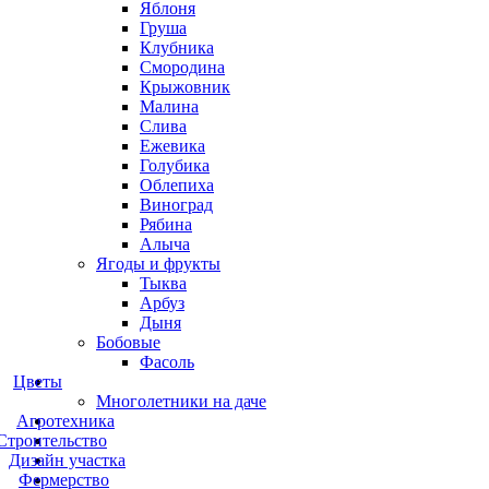
Яблоня
Груша
Клубника
Смородина
Крыжовник
Малина
Слива
Ежевика
Голубика
Облепиха
Виноград
Рябина
Алыча
Ягоды и фрукты
Тыква
Арбуз
Дыня
Бобовые
Фасоль
Цветы
Многолетники на даче
Агротехника
Строительство
Дизайн участка
Фермерство