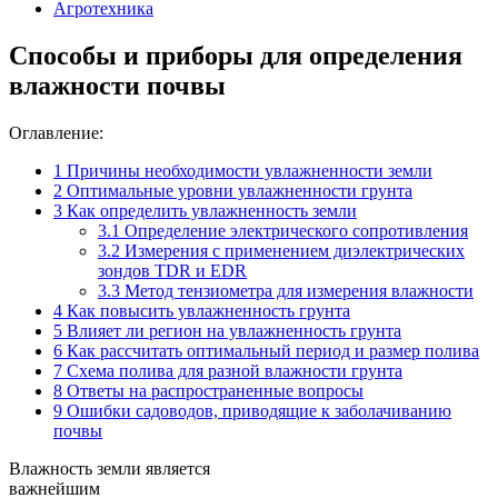
Агротехника
Способы и приборы для определения
влажности почвы
Оглавление:
1
Причины необходимости увлажненности земли
2
Оптимальные уровни увлажненности грунта
3
Как определить увлажненность земли
3.1
Определение электрического сопротивления
3.2
Измерения с применением диэлектрических
зондов TDR и EDR
3.3
Метод тензиометра для измерения влажности
4
Как повысить увлажненность грунта
5
Влияет ли регион на увлажненность грунта
6
Как рассчитать оптимальный период и размер полива
7
Схема полива для разной влажности грунта
8
Ответы на распространенные вопросы
9
Ошибки садоводов, приводящие к заболачиванию
почвы
Влажность земли является
важнейшим