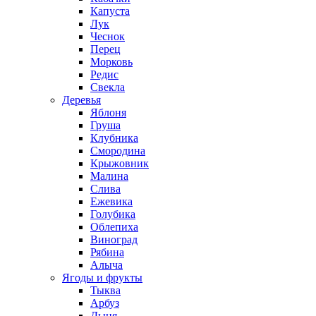
Капуста
Лук
Чеснок
Перец
Морковь
Редис
Свекла
Деревья
Яблоня
Груша
Клубника
Смородина
Крыжовник
Малина
Слива
Ежевика
Голубика
Облепиха
Виноград
Рябина
Алыча
Ягоды и фрукты
Тыква
Арбуз
Дыня