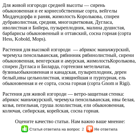
Для живой изгороди средней высоты — сирень
обыкновенная и ее корнесобственные сорта, вейгелы
Миддендорфа и раняя, жимолость Королькова, спиреи
дубраволистная, средняя, многоцветковая, Дугласа,
иволистная и Бийера, пузыреплодник, малина душистая,
барбарисы обыкновенный и оттавский, сосна горная (сорта
Hess, Kobold, Mops).
Растения для высокой изгороди — абрикос маньчжурский,
черемуха пенсильванская, рябинник рябинолистный, сирени
обыкновенная, венгерская и амурская, жимолостьКоролькова,
спиреи Дугласа и Биларда, гортензия метельчатая,
бузиныобыкновенная и канадская, пузыреплодник, дерен
белый,ивы цельнолистная, изящнейшая и пурпурная, ель
обыкновенная и ее сорта, сосна горная (сорта Gnom и Rigi).
Растения для живой изгороди — ветро-защитная стенка:
абрикос маньчжурский, черемуха пенсильванская, ивы белая,
козья, пепельная, груша лохолистная, ели обыкновенная,
колючая, сибирская, корейская, сосна горная.
Оцените качество статьи. Нам важно ваше мнение:
Статья ответила на вопрос
2
Не ответила