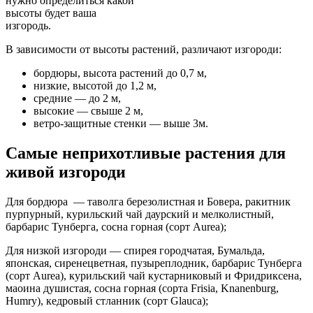
нужно определиться какой
высоты будет ваша
изгородь.
В зависимости от высоты растений, различают изгороди:
бордюры, высота растений до 0,7 м,
низкие, высотой до 1,2 м,
средние — до 2 м,
высокие — свыше 2 м,
ветро-защитные стенки — выше 3м.
Самые неприхотливые растения для
живой изгороди
Для бордюра — таволга березолистная и Бовера, ракитник
пурпурный, курильский чай даурский и мелколистный,
барбарис Тунберга, сосна горная (сорт Aurea);
Для низкой изгороди — спирея городчатая, Бумальда,
японская, сиренецветная, пузыреплодник, барбарис Тунберга
(сорт Aurea), курильский чай кустарниковый и Фридриксена,
маоина душистая, сосна горная (сорта Frisia, Knanenburg,
Humry), кедровый стланник (сорт Glauca);