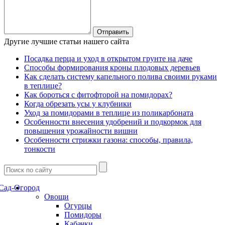
Другие лучшие статьи нашего сайта
Посадка перца и уход в открытом грунте на даче
Способы формирования кроны плодовых деревьев
Как сделать систему капельного полива своими руками
в теплице?
Как бороться с фитофторой на помидорах?
Когда обрезать усы у клубники
Уход за помидорами в теплице из поликарбоната
Особенности внесения удобрений и подкормок для
повышения урожайности вишни
Особенности стрижки газона: способы, правила,
тонкости
Сад-Огород
Овощи
Огурцы
Помидоры
Кабачки