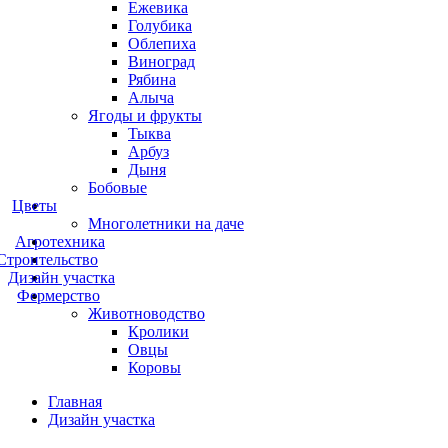
Ежевика
Голубика
Облепиха
Виноград
Рябина
Алыча
Ягоды и фрукты
Тыква
Арбуз
Дыня
Бобовые
Цветы
Многолетники на даче
Агротехника
Строительство
Дизайн участка
Фермерство
Животноводство
Кролики
Овцы
Коровы
Главная
Дизайн участка