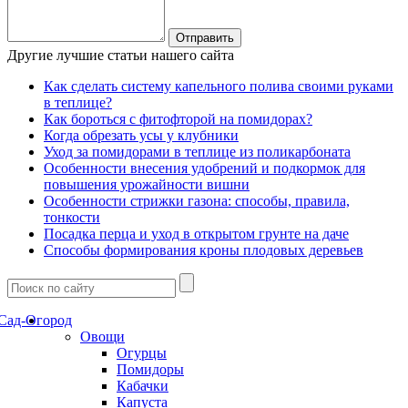
Другие лучшие статьи нашего сайта
Как сделать систему капельного полива своими руками
в теплице?
Как бороться с фитофторой на помидорах?
Когда обрезать усы у клубники
Уход за помидорами в теплице из поликарбоната
Особенности внесения удобрений и подкормок для
повышения урожайности вишни
Особенности стрижки газона: способы, правила,
тонкости
Посадка перца и уход в открытом грунте на даче
Способы формирования кроны плодовых деревьев
Сад-Огород
Овощи
Огурцы
Помидоры
Кабачки
Капуста