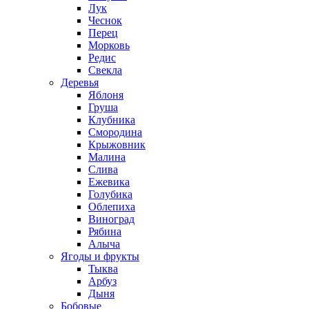
Лук
Чеснок
Перец
Морковь
Редис
Свекла
Деревья
Яблоня
Груша
Клубника
Смородина
Крыжовник
Малина
Слива
Ежевика
Голубика
Облепиха
Виноград
Рябина
Алыча
Ягоды и фрукты
Тыква
Арбуз
Дыня
Бобовые