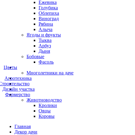
Ежевика
Голубика
Облепиха
Виноград
Рябина
Алыча
Ягоды и фрукты
Тыква
Арбуз
Дыня
Бобовые
Фасоль
Цветы
Многолетники на даче
Агротехника
Строительство
Дизайн участка
Фермерство
Животноводство
Кролики
Овцы
Коровы
Главная
Декор дачи