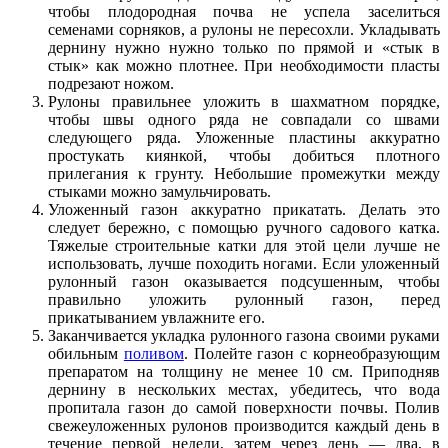
чтобы плодородная почва не успела заселиться
семенами сорняков, а рулоны не пересохли. Укладывать
дернину нужно нужно только по прямой и «стык в
стык» как можно плотнее. При необходимости пласты
подрезают ножом.
Рулоны правильнее уложить в шахматном порядке,
чтобы швы одного ряда не совпадали со швами
следующего ряда. Уложенные пластины аккуратно
простукать киянкой, чтобы добиться плотного
прилегания к грунту. Небольшие промежутки между
стыками можно замульчировать.
Уложенный газон аккуратно прикатать. Делать это
следует бережно, с помощью ручного садового катка.
Тяжелые строительные катки для этой цели лучше не
использовать, лучше походить ногами. Если уложенный
рулонный газон оказывается подсушенным, чтобы
правильно уложить рулонный газон, перед
прикатыванием увлажните его.
Заканчивается укладка рулонного газона своими руками
обильным
поливом
. Полейте газон с корнеобразующим
препаратом на толщину не менее 10 см. Приподняв
дернину в нескольких местах, убедитесь, что вода
пропитала газон до самой поверхности почвы. Полив
свежеуложенных рулонов производится каждый день в
течение первой недели, затем через день — два, в