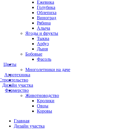
Ежевика
Голубика
Облепиха
Виноград
Рябина
Алыча
Ягоды и фрукты
Тыква
Арбуз
Дыня
Бобовые
Фасоль
Цветы
Многолетники на даче
Агротехника
Строительство
Дизайн участка
Фермерство
Животноводство
Кролики
Овцы
Коровы
Главная
Дизайн участка