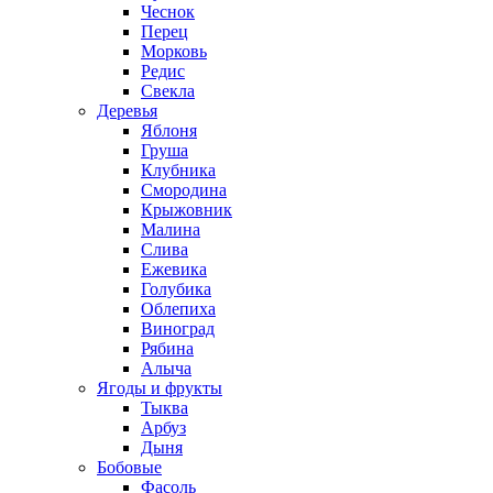
Чеснок
Перец
Морковь
Редис
Свекла
Деревья
Яблоня
Груша
Клубника
Смородина
Крыжовник
Малина
Слива
Ежевика
Голубика
Облепиха
Виноград
Рябина
Алыча
Ягоды и фрукты
Тыква
Арбуз
Дыня
Бобовые
Фасоль