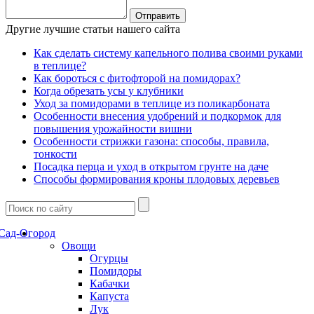
Другие лучшие статьи нашего сайта
Как сделать систему капельного полива своими руками
в теплице?
Как бороться с фитофторой на помидорах?
Когда обрезать усы у клубники
Уход за помидорами в теплице из поликарбоната
Особенности внесения удобрений и подкормок для
повышения урожайности вишни
Особенности стрижки газона: способы, правила,
тонкости
Посадка перца и уход в открытом грунте на даче
Способы формирования кроны плодовых деревьев
Сад-Огород
Овощи
Огурцы
Помидоры
Кабачки
Капуста
Лук