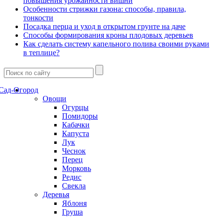
повышения урожайности вишни
Особенности стрижки газона: способы, правила,
тонкости
Посадка перца и уход в открытом грунте на даче
Способы формирования кроны плодовых деревьев
Как сделать систему капельного полива своими руками
в теплице?
Сад-Огород
Овощи
Огурцы
Помидоры
Кабачки
Капуста
Лук
Чеснок
Перец
Морковь
Редис
Свекла
Деревья
Яблоня
Груша