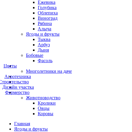
Ежевика
Голубика
Облепиха
Виноград
Рябина
Алыча
Ягоды и фрукты
Тыква
Арбуз
Дыня
Бобовые
Фасоль
Цветы
Многолетники на даче
Агротехника
Строительство
Дизайн участка
Фермерство
Животноводство
Кролики
Овцы
Коровы
Главная
Ягоды и фрукты