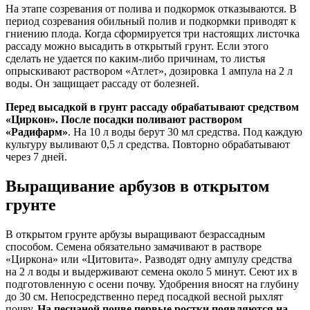
На этапе созревания от полива и подкормок отказываются. В
период созревания обильный полив и подкормки приводят к
гниению плода. Когда сформируется три настоящих листочка
рассаду можно высадить в открытый грунт. Если этого
сделать не удается по каким-либо причинам, то листья
опрыскивают раствором «Атлет», дозировка 1 ампула на 2 л
воды. Он защищает рассаду от болезней.
Перед высадкой в грунт рассаду обрабатывают средством
«Циркон». После посадки поливают раствором
«Радифарм»
. На 10 л воды берут 30 мл средства. Под каждую
культуру выливают 0,5 л средства. Повторно обрабатывают
через 7 дней.
Выращивание арбузов в открытом
грунте
В открытом грунте арбузы выращивают безрассадным
способом. Семена обязательно замачивают в растворе
«Циркона» или «Цитовита». Разводят одну ампулу средства
на 2 л воды и выдерживают семена около 5 минут. Сеют их в
подготовленную с осени почву. Удобрения вносят на глубину
до 30 см. Непосредственно перед посадкой весной рыхлят
почву.
На песчаной почве первые ростки появляются на