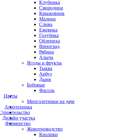
Клубника
Смородина
Крыжовник
Малина
Слива
Ежевика
Голубика
Облепиха
Виноград
Рябина
Алыча
Ягоды и фрукты
Тыква
Арбуз
Дыня
Бобовые
Фасоль
Цветы
Многолетники на даче
Агротехника
Строительство
Дизайн участка
Фермерство
Животноводство
Кролики