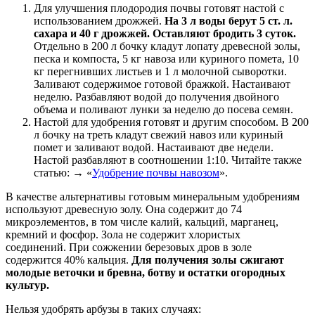
Для улучшения плодородия почвы готовят настой с
использованием дрожжей.
На 3 л воды берут 5 ст. л.
сахара и 40 г дрожжей. Оставляют бродить 3 суток.
Отдельно в 200 л бочку кладут лопату древесной золы,
песка и компоста, 5 кг навоза или куриного помета, 10
кг перегнивших листьев и 1 л молочной сыворотки.
Заливают содержимое готовой бражкой. Настаивают
неделю. Разбавляют водой до получения двойного
объема и поливают лунки за неделю до посева семян.
Настой для удобрения готовят и другим способом. В 200
л бочку на треть кладут свежий навоз или куриный
помет и заливают водой. Настаивают две недели.
Настой разбавляют в соотношении 1:10. Читайте также
статью: → «
Удобрение почвы навозом
».
В качестве альтернативы готовым минеральным удобрениям
используют древесную золу. Она содержит до 74
микроэлементов, в том числе калий, кальций, марганец,
кремний и фосфор. Зола не содержит хлористых
соединений. При сожжении березовых дров в золе
содержится 40% кальция.
Для получения золы сжигают
молодые веточки и бревна, ботву и остатки огородных
культур.
Нельзя удобрять арбузы в таких случаях: