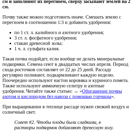
см и заполняют их перегноем, сверху засыпают землей на 2
см.
Почву также можно подготовить иначе. Смешать землю с
перегноем в соотношении 1:3 и добавить удобрения:
по 1 ст. л. калийного и азотного удобрения;
3 ст. л. фосфатного удобрения;
стакан древесной золы;
1 ч. л. сульфата калия.
Такая почва подойдет, если вообще не делать минеральные
подкормки. Семена сеют в двадцатых числах апреля. Период
схода росточков составляет от 22 до 25 дней. Рассаду
регулярно поливают, подкармливают каждую неделю.
Поочередно используют настои коровяка и куриного помета.
Также используют аммиачную селитру и азотные
удобрения. Читайте также статью: → «
Обогащение почвы
азотом и кислородом без навоза с помощью горчицы
».
При выращивании в теплице рассаде нужен свежий воздух и
солнечный свет.
Совет #2. Чтобы плоды были сладкими, в
растворы подкормок добавляют древесную золу.