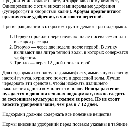
Предпочтение отдают навозу и торфонавозному компосту.
Одновременно с этим вносят и минеральные удобрения
(суперфосфат и хлористый калий).
Арбузы предпочитают
органические удобрения, в частности перегной.
При выращивании в открытом грунте делают три подкормки:
Первую проводят через неделю после посева семян или
высадки рассады.
Вторую — через две недели после первой. В лунку
выливают два литра теплой воды, в которых содержатся
удобрения.
Третью — через 12 дней после второй.
Для подкормки используют диаммофоску, аммиачную селитру,
настой гумуса, куриного помета и древесной золы. Лучше
чередовать эти средства, чтобы избежать излишнего
накопления одного компонента в почве.
Иногда растение
нуждается в дополнительных подкормках, нужно следить
за состоянием культуры и темпом ее роста. Но не стоит
вносить удобрения чаще, чем раз в 7-12 дней.
Подкормки должны содержать все полезные вещества.
Нормы внесения удобрений перед посевом указаны в таблице.