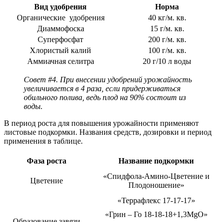
Вид удобрения
Норма
Органические удобрения
40 кг/м. кв.
Диаммофоска
15 г/м. кв.
Суперфосфат
200 г/м. кв.
Хлористый калий
100 г/м. кв.
Аммиачная селитра
20 г/10 л воды
Совет #4. При внесении удобрений урожайность
увеличивается в 4 раза, если придерживаться
обильного полива, ведь плод на 90% состоит из
воды.
В период роста для повышения урожайности применяют
листовые подкормки. Названия средств, дозировки и период
применения в таблице.
Фаза роста
Название подкормки
«Спидфола-Амино-Цветение и
Цветение
Плодоношение»
«Террафлекс 17-17-17»
«Грин – Го 18-18-18+1,3МgО»
Образование завязи