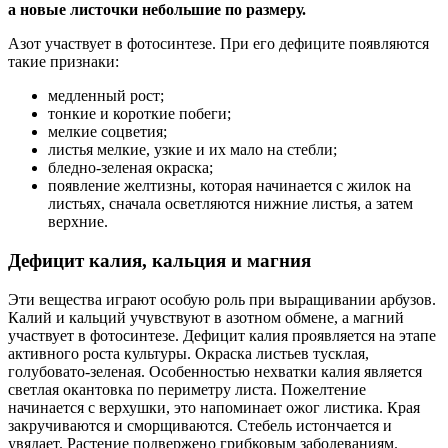
а новые листочки небольшие по размеру.
Азот участвует в фотосинтезе. При его дефиците появляются
такие признаки:
медленный рост;
тонкие и короткие побеги;
мелкие соцветия;
листья мелкие, узкие и их мало на стебли;
бледно-зеленая окраска;
появление желтизны, которая начинается с жилок на
листьях, сначала осветляются нижние листья, а затем
верхние.
Дефицит калия, кальция и магния
Эти вещества играют особую роль при выращивании арбузов.
Калий и кальций учувствуют в азотном обмене, а магний
участвует в фотосинтезе. Дефицит калия проявляется на этапе
активного роста культуры. Окраска листьев тусклая,
голубовато-зеленая. Особенностью нехватки калия является
светлая окантовка по периметру листа. Пожелтение
начинается с верхушки, это напоминает ожог листика. Края
закручиваются и сморщиваются. Стебель истончается и
увядает. Растение подвержено грибковым заболеваниям.