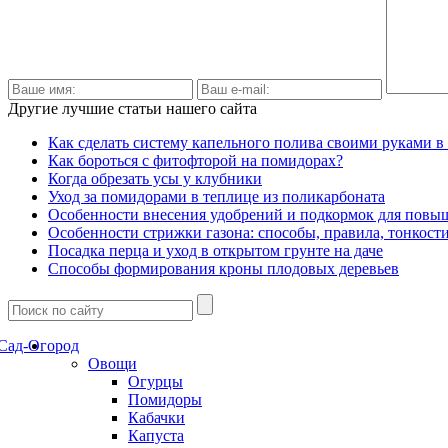
Другие лучшие статьи нашего сайта
Как сделать систему капельного полива своими руками в
Как бороться с фитофторой на помидорах?
Когда обрезать усы у клубники
Уход за помидорами в теплице из поликарбоната
Особенности внесения удобрений и подкормок для пов
Особенности стрижки газона: способы, правила, тонкост
Посадка перца и уход в открытом грунте на даче
Способы формирования кроны плодовых деревьев
Сад-Огород
Овощи
Огурцы
Помидоры
Кабачки
Капуста