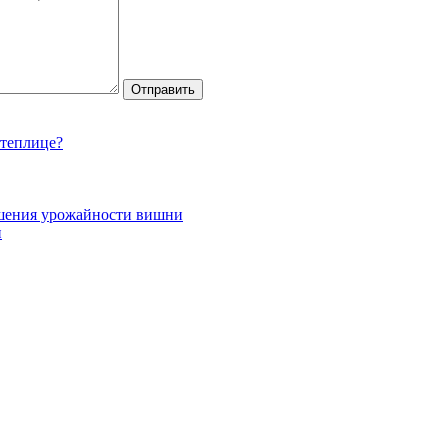
 теплице?
ышения урожайности вишни
и