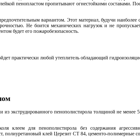
клейкой пенопластом пропитывают огнестойкими составами. Пос
предпочтительным вариантом. Этот материал, будучи наиболее
очностью. Не боится механических нагрузок и не пропускает 
ентом будет его пожаробезопасность.
одойдет практически любой утеплитель обладающий гидроизоляци
лом
и из экструдированного пенополистирола толщиной не менее 5 
оля клеем для пенополистирола без содержания агрессив
т, полиуретановый клей Церезит CT 84, цементо-полимерные со