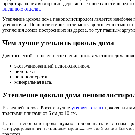
предотвращения возгораний деревянные поверхности перед о
внешнюю отделку.
Утепление цоколя дома пенополистиролом является наиболее 
утеплители. Пенополистирол отличается долговечностью и пр
утепления домов построенных из дерева, то тут главным аргум
Чем лучше утеплить цоколь дома
Для того, чтобы провести утепление цоколя частного дома п
экструдированный пенополистирол,
пенопласт,
пенополиуретан,
минеральная вата.
Утепление цоколя дома пенополистиро
В средней полосе России лучше
утеплять стены
цоколя плитам
толстыми плитами от 6 см до 10 см.
Плиты пенополистирола нужно приклеивать к стенам цок
экструдированного пенополистирол — это клей марки Битумас
градусов.