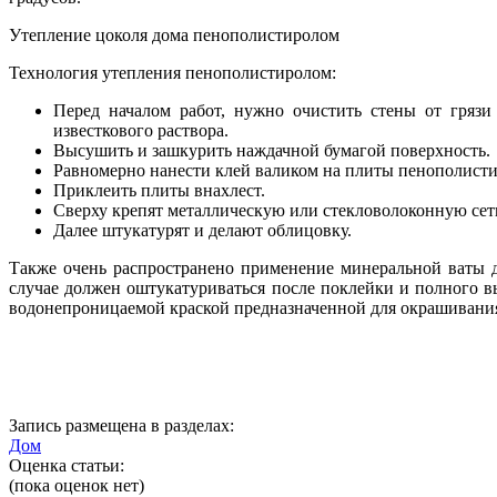
Утепление цоколя дома пенополистиролом
Технология утепления пенополистиролом:
Перед началом работ, нужно очистить стены от гряз
известкового раствора.
Высушить и зашкурить наждачной бумагой поверхность.
Равномерно нанести клей валиком на плиты пенополисти
Приклеить плиты внахлест.
Сверху крепят металлическую или стекловолоконную сетку
Далее штукатурят и делают облицовку.
Также очень распространено применение минеральной ваты д
случае должен оштукатуриваться после поклейки и полного 
водонепроницаемой краской предназначенной для окрашивания
Запись размещена в разделах:
Дом
Оценка статьи:
(пока оценок нет)