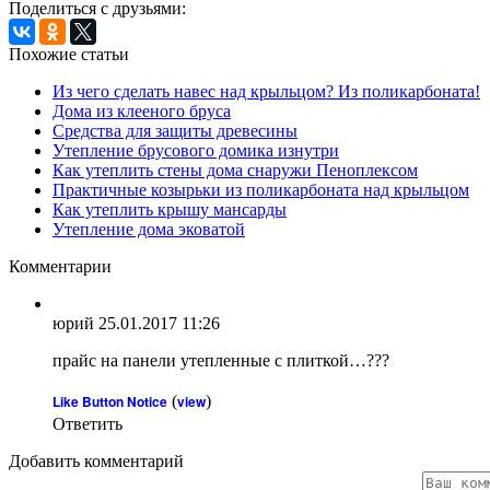
Поделиться с друзьями:
Похожие статьи
Из чего сделать навес над крыльцом? Из поликарбоната!
Дома из клееного бруса
Средства для защиты древесины
Утепление брусового домика изнутри
Как утеплить стены дома снаружи Пеноплексом
Практичные козырьки из поликарбоната над крыльцом
Как утеплить крышу мансарды
Утепление дома эковатой
Комментарии
юрий
25.01.2017 11:26
прайс на панели утепленные с плиткой…???
Like Button Notice
(
view
)
Ответить
Добавить комментарий