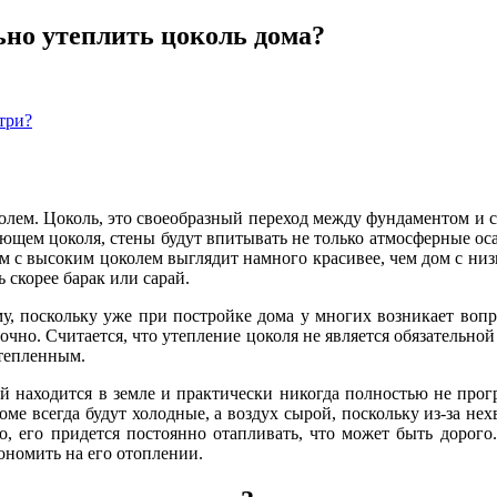
ьно утеплить цоколь дома?
три?
олем. Цоколь, это своеобразный переход между фундаментом и с
еющем цоколя, стены будут впитывать не только атмосферные оса
 с высоким цоколем выглядит намного красивее, чем дом с низк
 скорее барак или сарай.
у, поскольку уже при постройке дома у многих возникает вопр
очно. Считается, что утепление цоколя не является обязательно
утепленным.
й находится в земле и практически никогда полностью не прог
оме всегда будут холодные, а воздух сырой, поскольку из-за нех
ло, его придется постоянно отапливать, что может быть дорого
кономить на его отоплении.