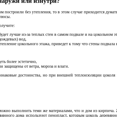
наружи или изнутри?
ом построили без утепления, то в этом случае приходится думат
плюсы.
олучите:
удет лучше из-за теплых стен в самом подвале и на цокольном э
дождевых) вод,
утепление цокольного этажа, приведет к тому что стены подвала 
еть более эстетично,
и защищены от ветра, мороза и влаги.
инаковые достоинства, но при внешней теплоизоляции цоколя з
можно выполнить теми же материалами, что и дом из кирпича. 
вянного дома используют пенопласт, которым цоколь деревянног