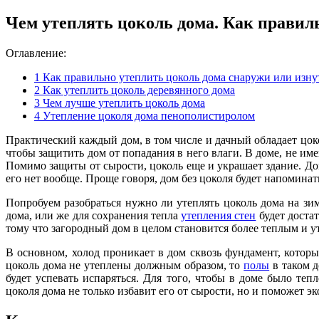
Чем утеплять цоколь дома. Как правил
Оглавление:
1
Как правильно утеплить цоколь дома снаружи или изну
2
Как утеплить цоколь деревянного дома
3
Чем лучше утеплить цоколь дома
4
Утепление цоколя дома пенополистиролом
Практический каждый дом, в том числе и дачный обладает цок
чтобы защитить дом от попадания в него влаги. В доме, не им
Помимо защиты от сырости, цоколь еще и украшает здание. Дом
его нет вообще. Проще говоря, дом без цоколя будет напоминать
Попробуем разобраться нужно ли утеплять цоколь дома на зим
дома, или же для сохранения тепла
утепления стен
будет достат
тому что загородный дом в целом становится более теплым и 
В основном, холод проникает в дом сквозь фундамент, которы
цоколь дома не утеплены должным образом, то
полы
в таком д
будет успевать испаряться. Для того, чтобы в доме было теп
цоколя дома не только избавит его от сырости, но и поможет э