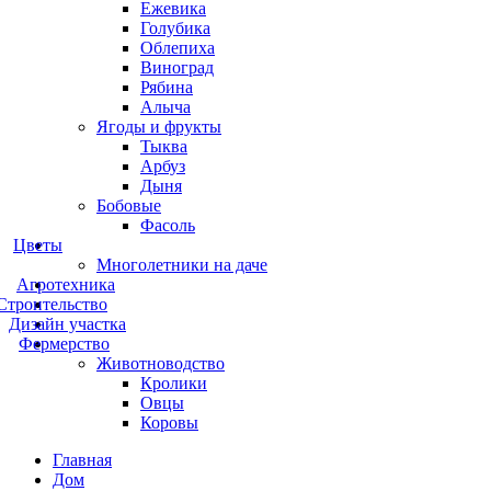
Ежевика
Голубика
Облепиха
Виноград
Рябина
Алыча
Ягоды и фрукты
Тыква
Арбуз
Дыня
Бобовые
Фасоль
Цветы
Многолетники на даче
Агротехника
Строительство
Дизайн участка
Фермерство
Животноводство
Кролики
Овцы
Коровы
Главная
Дом