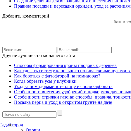
Создание условий для выращивания и цветения гиппеаст
Правила посадки и пересадки орхидеи, уход за растениям
Добавить комментарий
Другие лучшие статьи нашего сайта
Способы формирования кроны плодовых деревьев
Как сделать систему капельного полива своими руками в
Как бороться с фитофторой на помидорах?
Когда обрезать усы у клубники
Уход за помидорами в теплице из поликарбоната
Особенности внесения удобрений и подкормок для пов
Особенности стрижки газона: способы, правила, тонкост
Посадка перца и уход в открытом грунте на даче
Сад-Огород
Овощи