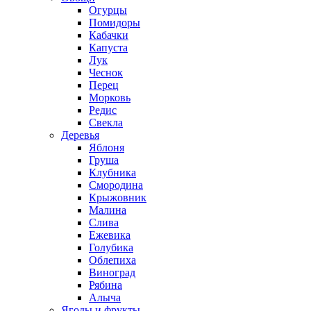
Огурцы
Помидоры
Кабачки
Капуста
Лук
Чеснок
Перец
Морковь
Редис
Свекла
Деревья
Яблоня
Груша
Клубника
Смородина
Крыжовник
Малина
Слива
Ежевика
Голубика
Облепиха
Виноград
Рябина
Алыча
Ягоды и фрукты