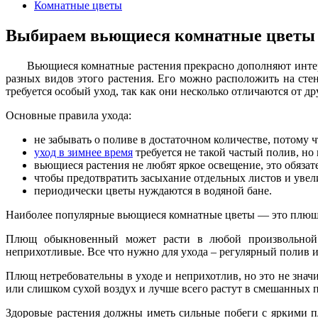
Комнатные цветы
Выбираем вьющиеся комнатные цветы
Вьющиеся комнатные растения прекрасно дополняют интер
разных видов этого растения. Его можно расположить на ст
требуется особый уход, так как они несколько отличаются от др
Основные правила ухода:
не забывать о поливе в достаточном количестве, потому ч
уход в зимнее время
требуется не такой частый полив, но 
вьющиеся растения не любят яркое освещение, это обязат
чтобы предотвратить засыхание отдельных листов и увел
периодически цветы нуждаются в водяной бане.
Наиболее популярные вьющиеся комнатные цветы — это плющ 
Плющ обыкновенный может расти в любой произвольной
неприхотливые. Все что нужно для ухода – регулярный полив и
Плющ нетребовательны в уходе и неприхотлив, но это не знач
или слишком сухой воздух и лучше всего растут в смешанных п
Здоровые растения должны иметь сильные побеги с яркими пл