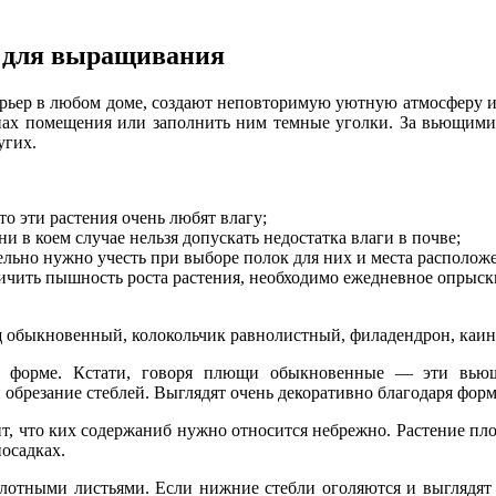
 для выращивания
ьер в любом доме, создают неповторимую уютную атмосферу и 
енах помещения или заполнить ним темные уголки. За вьющим
угих.
то эти растения очень любят влагу;
ни в коем случае нельзя допускать недостатка влаги в почве;
ельно нужно учесть при выборе полок для них и места располож
ичить пышность роста растения, необходимо ежедневное опрыски
обыкновенный, колокольчик равнолистный, филадендрон, каине
 форме. Кстати, говоря плющи обыкновенные — эти вьющ
 обрезание стеблей. Выглядят очень декоративно благодаря форме
ит, что ких содержаниб нужно относится небрежно. Растение пл
осадках.
отными листьями. Если нижние стебли оголяются и выглядят н