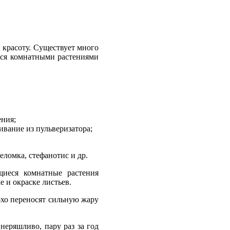
красоту. Существует много
ися комнатными растениями
ения;
вание из пульверизатора;
ломка, стефанотис и др.
иеся комнатные растения
 и окраске листьев.
охо переносят сильную жару
еряшливо, пару раз за год