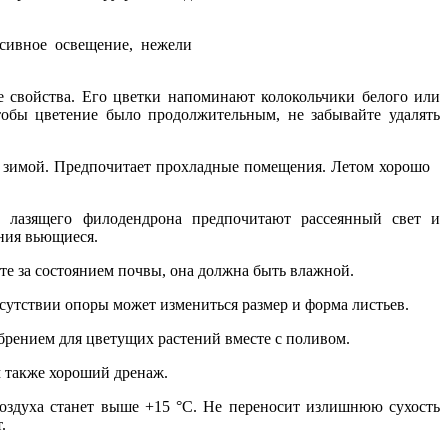
сивное освещение, нежели
свойства. Его цветки напоминают колокольчики белого или
тобы цветение было продолжительным, не забывайте удалять
ем зимой. Предпочитает прохладные помещения. Летом хорошо
 лазящего филодендрона предпочитают рассеянный свет и
ния вьющиеся.
ите за состоянием почвы, она должна быть влажной.
утствии опоры может измениться размер и форма листьев.
брением для цветущих растений вместе с поливом.
м также хороший дренаж.
воздуха станет выше +15 °C. Не переносит излишнюю сухость
.