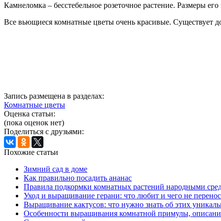
Камнеломка – бесстебельное розеточное растение. Размеры его 
Все вьющиеся комнатные цветы очень красивые. Существует дос
Запись размещена в разделах:
Комнатные цветы
Оценка статьи:
(пока оценок нет)
Поделиться с друзьями:
Похожие статьи
Зимний сад в доме
Как правильно посадить ананас
Правила подкормки комнатных растений народными сре
Уход и выращивание герани: что любит и чего не перенос
Выращивание кактусов: что нужно знать об этих уникал
Особенности выращивания комнатной примулы, описани