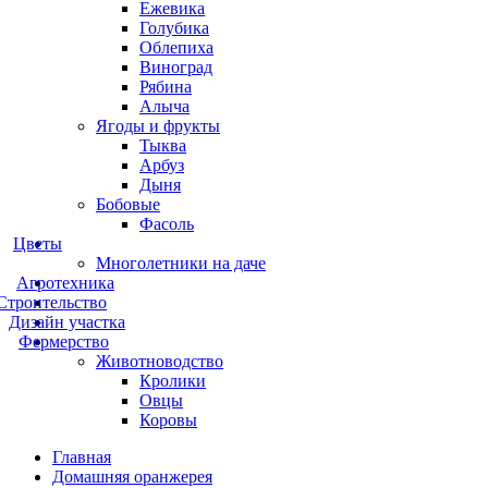
Ежевика
Голубика
Облепиха
Виноград
Рябина
Алыча
Ягоды и фрукты
Тыква
Арбуз
Дыня
Бобовые
Фасоль
Цветы
Многолетники на даче
Агротехника
Строительство
Дизайн участка
Фермерство
Животноводство
Кролики
Овцы
Коровы
Главная
Домашняя оранжерея