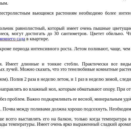
ным.
естролистным вьющимся растениям необходимо более интен
льчик равнолистный, который имеет очень пышные цветущие 
иеся, могут достигать до 30 сантиметров. Цветет обильно. Ч
зимнего сада
в квартире.
, кроме периода интенсивного роста. Летом поливают, чаще, ч
м. Имеет длинные и тонкие стебли. Практически все виды
х лучей. Можно сказать, что это тенелюбивые комнатные расте
м). Полив 2 раза в неделю летом, и 1 раз в неделю зимой, след
аправлять во влажный мох, которым обматывают опору. При отс
 без проблем. Важно подкармливать ее весной, минеральным удо
ев. Почва между поливами должна хорошо подсохнуть. Необходи
е всего выставлять его на балкон, только когда температура 
пады температуры. Имеет очень ярко выраженный сладкий аромат