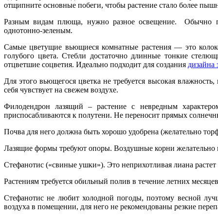
отщипните основные побеги, чтобы растение стало более пыш
Разным видам плюща, нужно разное освещение. Обычно п
однотонно-зеленым.
Самые цветущие вьющиеся комнатные растения — это колоко
голубого цвета. Стебли достаточно длинные тонкие стелющ
отцветшие соцветия. Идеально подходит для создания
дизайна 
Для этого вьющегося цветка не требуется высокая влажность
себя чувствует на свежем воздухе.
Филодендрон лазящий – растение с невредным характеро
приспосабливаются к полутени. Не переносит прямых солнечны
Почва для него должна быть хорошо удобрена (желательно торфо
Лазящие формы требуют опоры. Воздушные корни желательно н
Стефанотис («свиные ушки»). Это неприхотливая лиана растет
Растениям требуется обильный полив в течение летних месяц
Стефанотис не любит холодной погоды, поэтому весной лучш
воздуха в помещении, для него не рекомендованы резкие пере