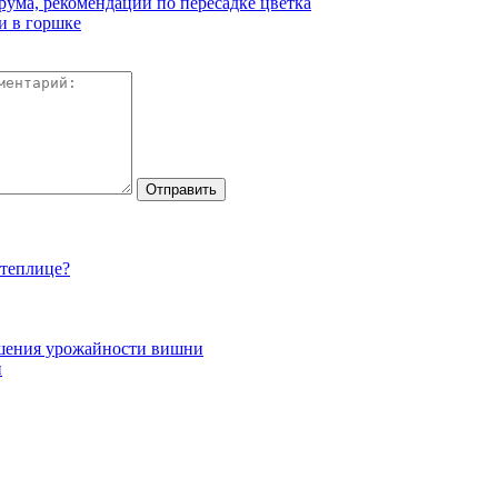
рума, рекомендации по пересадке цветка
и в горшке
 теплице?
ышения урожайности вишни
и