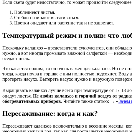
Если света будет недостаточно, то может произойти следующее
Побледнеют листья.
Стебли начинают вытягиваться.
Цветки опадают или растение так и не зацветает.
Температурный режим и полив: что люб
Поскольку каланхоэ – представители суккулентов, они обладаю
нужно, а вот иногда промывать влажной салфеткой — необходимо
оседает пыль.
Что касается полива, то он очень важен для каланхоэ. Но не ст
тогда, когда почва в горшке с ним полностью подсохнет. Воду 
протереть насухо. Вытереть насухо нужно и наружную поверхн
Выращивать каланхоэ лучше всего при температуре от 17-18 до
опадут листья.
Не любит каланхоэ и горячий воздух от радиа
обогревательных приборов
. Читайте также статью: → «
Зачем 
Пересаживание: когда и как?
Пересаживают каланхоэ исключительно в весенние месяцы, ког
необходимо каждый год, так как для роста цветку необходимо 