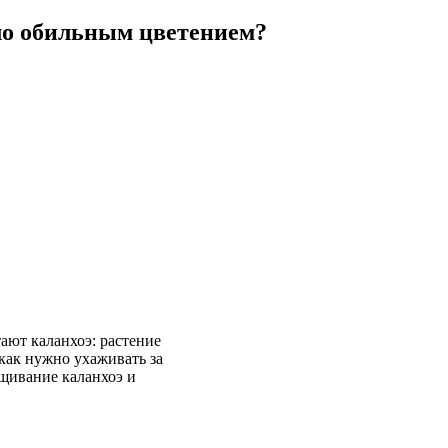
ло обильным цветением?
ают каланхоэ: растение
 как нужно ухаживать за
ащивание каланхоэ и