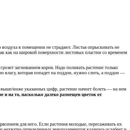
о воздуха в помещении не страдают. Листья опрыскивать не
, так как на широкой поверхности листовых пластин со временем
ы грозит загниванием корня. Надо поливать растение только
сю влагу, которая попадет на поддон, нужно слить, а поддон —
о выше/ниже указанных цифр, растение начнет болеть — на нем
е и на то, насколько далеко размещен цветок от
рясением для него. Если растения молодые, пересаживать их
ри нехватке определенных микроэлементов каланхоэ ослабеет и