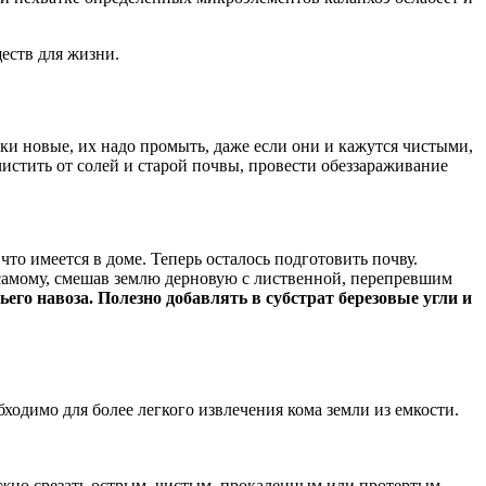
ществ для жизни.
и новые, их надо промыть, даже если они и кажутся чистыми,
чистить от солей и старой почвы, провести обеззараживание
что имеется в доме. Теперь осталось подготовить почву.
 самому, смешав землю дерновую с лиственной, перепревшим
го навоза. Полезно добавлять в субстрат березовые угли и
ходимо для более легкого извлечения кома земли из емкости.
нужно срезать острым, чистым, прокаленным или протертым