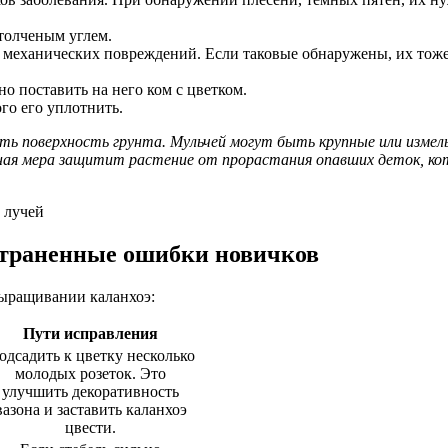
 толченым углем.
механических повреждений. Если таковые обнаружены, их тоже н
о поставить на него ком с цветком.
го его уплотнить.
ь поверхность грунта. Мульчей могут быть крупные или измель
обная мера защитит растение от прорастания опавших деток, к
 лучей
страненные ошибки новичков
выращивании каланхоэ:
Пути исправления
одсадить к цветку несколько
молодых розеток. Это
улучшить декоративность
вазона и заставить каланхоэ
цвести.