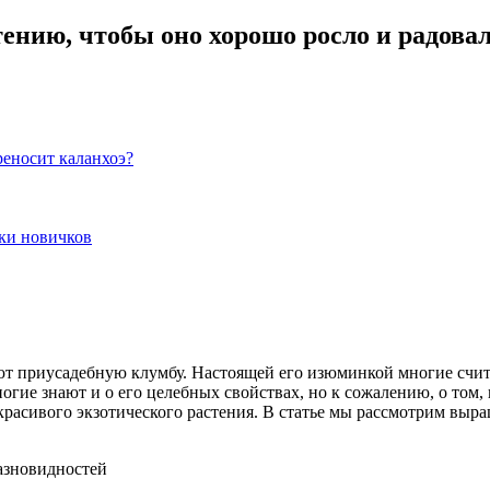
ению, чтобы оно хорошо росло и радова
реносит каланхоэ?
ки новичков
яют приусадебную клумбу. Настоящей его изюминкой многие счит
гие знают и о его целебных свойствах, но к сожалению, о том,
 красивого экзотического растения. В статье мы рассмотрим выр
азновидностей