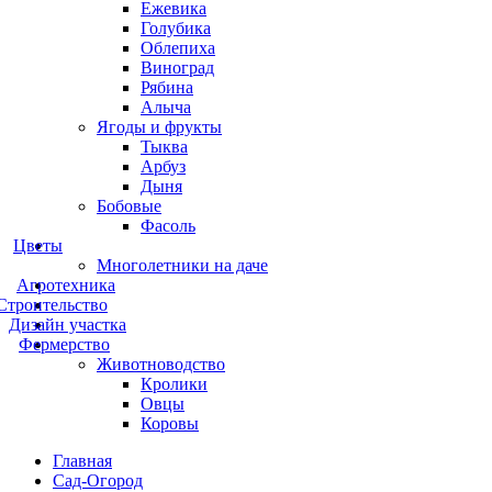
Ежевика
Голубика
Облепиха
Виноград
Рябина
Алыча
Ягоды и фрукты
Тыква
Арбуз
Дыня
Бобовые
Фасоль
Цветы
Многолетники на даче
Агротехника
Строительство
Дизайн участка
Фермерство
Животноводство
Кролики
Овцы
Коровы
Главная
Сад-Огород