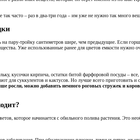
 так часто – раз в два-три года – им уже не нужно так много ве
дки
 на пару-тройку сантиметров шире, чем предыдущие. Если горшк
вещества. Уже использованные ранее для цветов емкости нужно о
льку, кусочки кирпича, остатки битой фарфоровой посуды – все, 
ают для суккулентов и кактусов. Но лучше всего приготовить и
е росли, можно добавить немного роговых стружек и коровье
ходит?
тов, которое начинается с обильного полива растения. Это необ
ков заболевания. При обнаружении плесени, темных пятен, их 