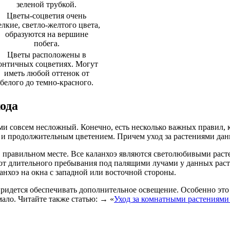
зеленой трубкой.
Цветы-соцветия очень
елкие, светло-желтого цвета,
образуются на вершине
побега.
Цветы расположены в
онтичных соцветиях. Могут
иметь любой оттенок от
белого до темно-красного.
ода
ми совсем несложный. Конечно, есть несколько важных правил, 
 и продолжительным цветением. Причем уход за растениями данн
правильном месте. Все каланхоэ являются светолюбивыми растен
от длительного пребывания под палящими лучами у данных расте
анхоэ на окна с западной или восточной стороны.
 придется обеспечивать дополнительное освещение. Особенно это
мало. Читайте также статью: → «
Уход за комнатными растениями