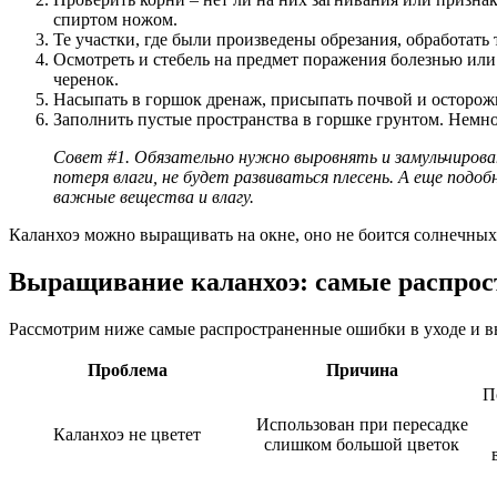
спиртом ножом.
Те участки, где были произведены обрезания, обработать
Осмотреть и стебель на предмет поражения болезнью или 
черенок.
Насыпать в горшок дренаж, присыпать почвой и осторожн
Заполнить пустые пространства в горшке грунтом. Немно
Совет #1. Обязательно нужно выровнять и замульчироват
потеря влаги, не будет развиваться плесень. А еще под
важные вещества и влагу.
Каланхоэ можно выращивать на окне, оно не боится солнечных
Выращивание каланхоэ: самые распро
Рассмотрим ниже самые распространенные ошибки в уходе и 
Проблема
Причина
П
Использован при пересадке
Каланхоэ не цветет
слишком большой цветок