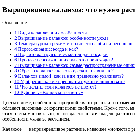
Выращивание каланхоэ: что нужно раст
Оглавление:
1
Виды каланхоэ и их особенности
2
Выращивание каланхоэ: особенности ухода
3
Температурный режим и полив: что любит и чего не пе
4
Пересаживание: когда и как?
5
Подготовка грунта и емкостей для посадки
6
Процесс пересаживания: как это происходит?
7
Выращивание каланхоэ: самые распространенные ошиб
8
Обрезка каланхоэ: как это сделать правильно?
9
Каланхоэ зимой: как за ним правильно ухаживать?
10
Удобрение: какие препараты нужно использовать?
11
Что делать, если каланхоэ не цветет?
12
Рубрика: «Вопросы и ответы»
Цветы в доме, особенно в городской квартире, отлично замен
обладает высокими декоративными свойствами. Кроме того, мно
этим цветком правильно, знают далеко не все владельцы этого
особенности ухода за растением.
Каланхоэ — непривередливое растение, имеющее множество р