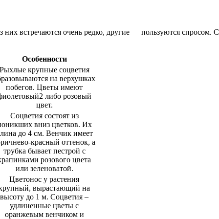
из них встречаются очень редко, другие — пользуются спросом. 
Особенности
Рыхлые крупные соцветия
бразовываются на верхушках
побегов. Цветы имеют
фиолетовый2 либо розовый
цвет.
Соцветия состоят из
поникших вниз цветков. Их
лина до 4 см. Венчик имеет
оричнево-красный оттенок, а
трубка бывает пестрой с
крапинками розового цвета
или зеленоватой.
Цветонос у растения
крупный, вырастающий на
высоту до 1 м. Соцветия –
удлиненные цветы с
оранжевым венчиком и