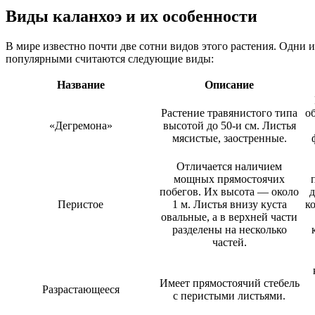
Виды каланхоэ и их особенности
В мире известно почти две сотни видов этого растения. Одни 
популярными считаются следующие виды:
Название
Описание
Растение травянистого типа
о
«Дегремона»
высотой до 50-и см. Листья
мясистые, заостренные.
Отличается наличием
мощных прямостоячих
побегов. Их высота — около
д
Перистое
1 м. Листья внизу куста
к
овальные, а в верхней части
разделены на несколько
частей.
Имеет прямостоячий стебель
Разрастающееся
с перистыми листьями.