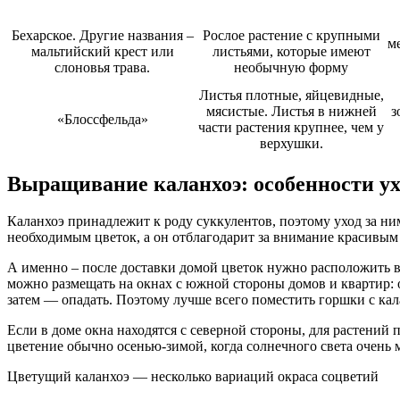
Бехарское. Другие названия –
Рослое растение с крупными
м
мальтийский крест или
листьями, которые имеют
слоновья трава.
необычную форму
Листья плотные, яйцевидные,
мясистые. Листья в нижней
з
«Блоссфельда»
части растения крупнее, чем у
верхушки.
Выращивание каланхоэ: особенности ух
Каланхоэ принадлежит к роду суккулентов, поэтому уход за ни
необходимым цветок, а он отблагодарит за внимание красивым
А именно – после доставки домой цветок нужно расположить в 
можно размещать на окнах с южной стороны домов и квартир: 
затем — опадать. Поэтому лучше всего поместить горшки с кал
Если в доме окна находятся с северной стороны, для растений
цветение обычно осенью-зимой, когда солнечного света очень 
Цветущий каланхоэ — несколько вариаций окраса соцветий