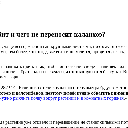
:
ит и чего не переносит каланхоэ?
т, чаще всего, мясистыми крупными листьями, поэтому от сухог
, тем более, что это, даже если и не хочется, придется делать
оит заливать цветки так, чтобы они стояли в воде – излишек вод
для полива брать надо не свежую, а отстоянную хотя бы сутки. В
ость горшка.
о
 28-19
С. Если показатели комнатного термометра будут заметн
торов и калориферов, поэтому зимой нужно обратить внимани
нужно рыхлить почву вокруг растений и в комнатных горшках
.»
да растение уже отцвело и перемещение не станет сильными пот
много различных веществ, которые он берет именно из почвы. П