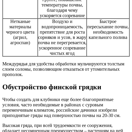
температуры почвы,
благодаря чему
ускоряется созревание
Нетканые
Воздухо и
Быстрое
материалы
водопроницаемость,
пересыхание почвы,
черного цвета
препятствие для роста
необходимость
(агрил,
сорняков и усов, в жару
капельного полива
агроспан)
почва не перегревается,
ускоренное созревание
чистых ягод
Междурядья для удобства обработки мульчируются толстым
слоем соломы, позволяющим отказаться от утомительных
прополок.
Обустройство финской грядки
Чтобы создать для клубники еще более благоприятные
условия, часто необходимые в районах с суровым
переменчивым климатом, российские дачники изобрели
приподнятые гряды над поверхностью почвы на 20-30 см.
Высокая гряда, при всей трудоемкости ее сооружения,
обладает несомненным преимуществом – растениям на ней