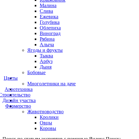
Малина
Слива
Ежевика
Голубика
Облепиха
Виноград
Рябина
Алыча
Ягоды и фрукты
Тыква
Арбуз
Дыня
Бобовые
Цветы
Многолетники на даче
Агротехника
Строительство
Дизайн участка
Фермерство
Животноводство
Кролики
Овцы
Коровы
Поиск по статьям экспертов с помощью Яндекс.Поиск: