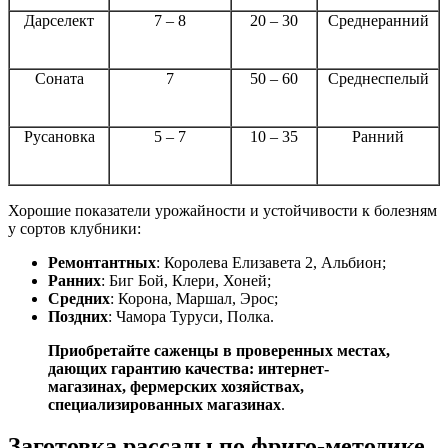
Дарселект
7 – 8
20 – 30
Среднеранний
Соната
7
50 – 60
Среднеспелый
Русановка
5 – 7
10 – 35
Ранний
Хорошие показатели урожайности и устойчивости к болезням
у сортов клубники:
Ремонтантных
: Королева Елизавета 2, Альбион;
Ранних
: Биг Бой, Клери, Хоней;
Средних
: Корона, Маршал, Эрос;
Поздних
: Чамора Туруси, Полка.
Приобретайте саженцы в проверенных местах,
дающих гарантию качества: интернет-
магазинах, фермерских хозяйствах,
специализированных магазинах
.
Заготовка рассады по фриго-методике