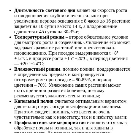
Длительность светового дня
влияет на скорость роста
и плодоношения клубники очень сильно: при
увеличении периода освещения с 8 часов до 16 растение
зацветет на 10 сутки вместо 14-х, а плодоношение
сдвинется с 45 суток на 30-35-е;
Температурный режим
– второе обязательное условие
для быстрого роста и созревания. Отклонение его может
задержать развитие растений или препятствовать
плодоношению. При посадке выдерживаются t +8°
+12°С, в процессе роста +15° +20°С, в период цветения
— +20° +24°С;
Влажностный режим
, помимо полива, поддерживается
в определенных пределах и контролируется
психрометром: при посадке – 80-85%, в период
цветения – 70%. Увлажнение самих растений может
стать причиной развития болезней, поэтому
рекомендуется увлажнять стены теплицы;
Капельный полив
считается оптимальным вариантом
для теплиц с круглогодичным функционированием.
При этом следует помнить, что растение очень
чувствительно как к недостатку, так и к избытку влаги;
Профилактические мероприятия
используются как в
обработке почвы и теплицы, так и для защиты в