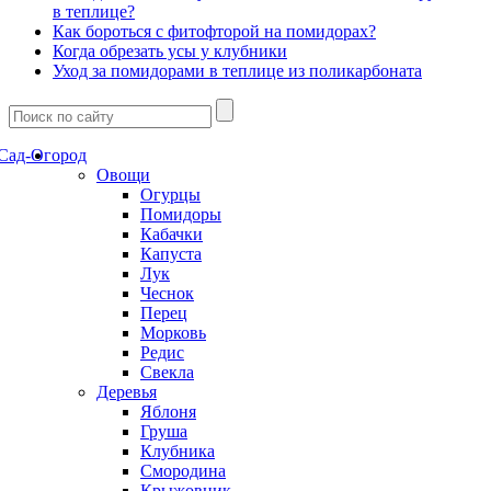
в теплице?
Как бороться с фитофторой на помидорах?
Когда обрезать усы у клубники
Уход за помидорами в теплице из поликарбоната
Сад-Огород
Овощи
Огурцы
Помидоры
Кабачки
Капуста
Лук
Чеснок
Перец
Морковь
Редис
Свекла
Деревья
Яблоня
Груша
Клубника
Смородина
Крыжовник