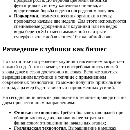
процессе роста. До периода цветения вносятся
фунгициды в систему капельного полива, а с
вредителями борьба ведется посредством ловушек;
Подкормки
, помимо внесения органики в почву,
проводятся каждые две недели. Для этого используются
специальные удобрения для клубники или на ведро
воды берется 80 г смеси аммиачной селитры и
суперфосфата с добавлением 10 г калийной соли.
Разведение клубники как бизнес
По статистике потребление клубники населением возрастает
каждый год. А это означает, что востребованность свежей
ягоды даже в сезон достаточно высокая. Если же заняться
выращиванием клубники в теплице с применением
современных технологий, то можно получить прибыль вне
сезона, а размер будет зависеть от приложенных усилий.
На сегодняшний день выращивание в теплице проводится по
двум прогрессивным направлениям:
Финская технология
. Требует больших площадей при
обширных посадках, однако менее затратна в
финансовом отношении на начальных этапах;
Голландская технология
. Выращивание в мешках