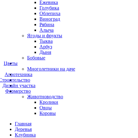
Ежевика
Голубика
Облепиха
Виноград
Рябина
Алыча
Ягоды и фрукты
Тыква
Арбуз
Дыня
Бобовые
Цветы
Многолетники на даче
Агротехника
Строительство
Дизайн участка
Фермерство
Животноводство
Кролики
Овцы
Коровы
Главная
Деревья
Клубника