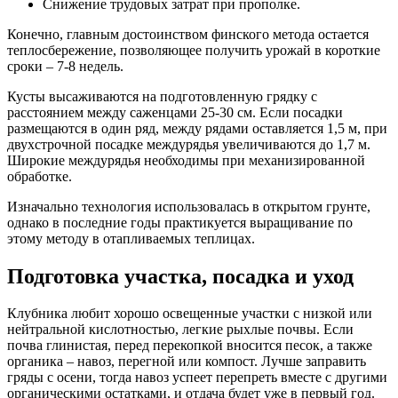
Снижение трудовых затрат при прополке.
Конечно, главным достоинством финского метода остается
теплосбережение, позволяющее получить урожай в короткие
сроки – 7-8 недель.
Кусты высаживаются на подготовленную грядку с
расстоянием между саженцами 25-30 см. Если посадки
размещаются в один ряд, между рядами оставляется 1,5 м, при
двухстрочной посадке междурядья увеличиваются до 1,7 м.
Широкие междурядья необходимы при механизированной
обработке.
Изначально технология использовалась в открытом грунте,
однако в последние годы практикуется выращивание по
этому методу в отапливаемых теплицах.
Подготовка участка, посадка и уход
Клубника любит хорошо освещенные участки с низкой или
нейтральной кислотностью, легкие рыхлые почвы. Если
почва глинистая, перед перекопкой вносится песок, а также
органика – навоз, перегной или компост. Лучше заправить
гряды с осени, тогда навоз успеет перепреть вместе с другими
органическими остатками, и отдача будет уже в первый год.