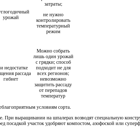
затраты;
углогодичный
не нужно
урожай
контролировать
температурный
режим
Можно собрать
лишь один урожай
с грядки; способ
и недостатке
подходит не для
ещения рассада
всех регионов;
гибнет
невозможно
защитить рассаду
от перепадов
температур
еблагоприятным условиям сорта.
е. При выращивании на шпалерах возводят специальную констр
ред посадкой участок удобряют компостом, азофоской или супер