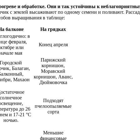
рогреве и обработке. Они и так устойчивы к неблагоприятн
нчик с землей высаживают по одному семени и поливают. Рассада
собов выращивания в таблице:
На балконе
На грядках
глогодично: в
нце февраля,
Конец апреля
октябре или
начале мая
Парижский
Городской
корнишон,
рчик, Балаган,
Моравский
Балконный,
корнишон, Аванс,
ибри, Махаон
Дюймовочка
остаточное
солнечное
Подходят
освещение,
пчелоопыляемые
пература до 26
сорта
нем и 17-21 °С
ночью.
Меньшие
финансовые