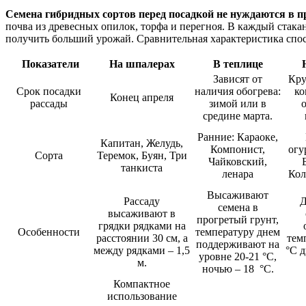
Семена гибридных сортов перед посадкой не нуждаются в п
почва из древесных опилок, торфа и перегноя. В каждый стака
получить больший урожай. Сравнительная характеристика спо
Показатели
На шпалерах
В теплице
Зависят от
Кру
Срок посадки
наличия обогрева:
ко
Конец апреля
рассады
зимой или в
средине марта.
Ранние: Караоке,
Капитан, Желудь,
Компонист,
огу
Сорта
Теремок, Буян, Три
Чайковский,
танкиста
ленара
Кол
Высаживают
Рассаду
Д
семена в
высаживают в
прогретый грунт,
грядки рядками на
Особенности
температуру днем
расстоянии 30 см, а
тем
поддерживают на
между рядками – 1,5
°С д
уровне 20-21 °С,
м.
ночью – 18 °С.
Компактное
использование