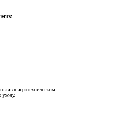
унте
хотлив к агротехническим
 уходу.