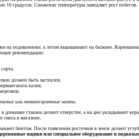
не 16 градусов. Снижение температуры замедляет рост побегов. 
ки на подоконнике, а летом выращивают на балконе. Корнишон
ующие рекомендации:
сорта.
лкон должен быть застеклен.
перманганата калия.
морозков.
елиевые или люминесцентные лампы.
 донышке стакана делают отверстие, а на дно укладывают керам
 смесь в магазине.
вают бинтом. После появления росточков в земле делают углуб
в деревянные ящики или специальное оборудование и подвязы