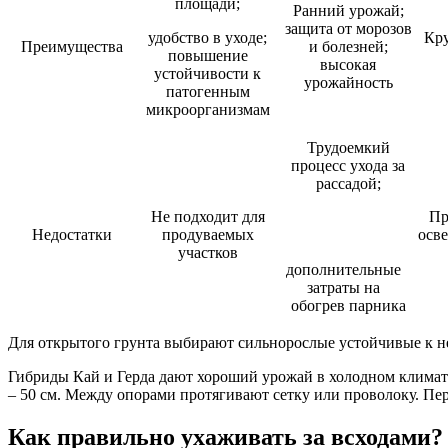
площади;
Ранний урожай;
защита от морозов
удобство в уходе;
Кр
Преимущества
и болезней;
повышение
высокая
устойчивости к
урожайность
патогенным
микроорганизмам
Трудоемкий
процесс ухода за
рассадой;
Не подходит для
Пр
Недостатки
продуваемых
осв
участков
дополнительные
затраты на
обогрев парника
Для открытого грунта выбирают сильнорослые устойчивые к н
Гибриды Кай и Герда дают хороший урожай в холодном климат
– 50 см. Между опорами протягивают сетку или проволоку. Пе
Как правильно ухаживать за всходами?