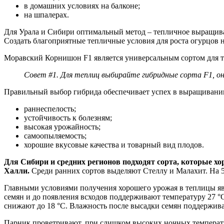
в домашних условиях на балконе;
на шпалерах.
Для Урала и Сибири оптимальный метод – тепличное выращив
Создать благоприятные тепличные условия для роста огурцов н
Моравский Корнишон F1 является универсальным сортом для 
Совет #1. Для теплиц выбирайте гибридные сорта
F
1, о
Правильный выбор гибрида обеспечивает успех в выращивани
раннеспелость;
устойчивость к болезням;
высокая урожайность;
самоопыляемость;
хорошие вкусовые качества и товарный вид плодов.
Для Сибири и средних регионов подходят сорта, которые х
Халли.
Среди ранних сортов выделяют Стеллу и Малахит. На 
Главными условиями получения хорошего урожая в теплицы яв
семян и до появления всходов поддерживают температуру 27 °С,
снижают до 18 °С. Влажность после высадки семян поддержива
Парник проветривают, при слишком высоких ночных температура