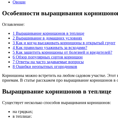
Овощи
Особенности выращивания корнишонов в
Оглавление:
1
Выращивание корнишонов в теплице
2
Выращивание в домашних условиях
3
Как и когда высаживать корнишоны в открытый грунт
4
Как правильно ухаживать за всходами?
5
Как защитить корнишоны от болезней и вредителей?
6
Обзор популярных сортов корнишон
7
Ответы на часто задаваемые вопросы
8
Ошибки неопытных огородников
Корнишоны можно встретить на любом садовом участке. Этот в
приемам. В статье расскажем про выращивание корнишонов в от
Выращивание корнишонов в теплице
Существует несколько способов выращивания корнишонов:
на грядках;
в теплице;