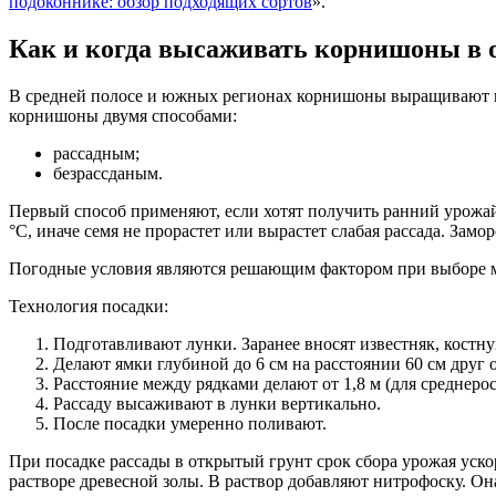
подоконнике: обзор подходящих сортов
».
Как и когда высаживать корнишоны в 
В средней полосе и южных регионах корнишоны выращивают в о
корнишоны двумя способами:
рассадным;
безрассданым.
Первый способ применяют, если хотят получить ранний урожай
°С, иначе семя не прорастет или вырастет слабая рассада. Замо
Погодные условия являются решающим фактором при выборе м
Технология посадки:
Подготавливают лунки. Заранее вносят известняк, костну
Делают ямки глубиной до 6 см на расстоянии 60 см друг о
Расстояние между рядками делают от 1,8 м (для среднеро
Рассаду высаживают в лунки вертикально.
После посадки умеренно поливают.
При посадке рассады в открытый грунт срок сбора урожая уско
растворе древесной золы. В раствор добавляют нитрофоску. Он