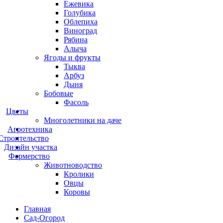
Ежевика
Голубика
Облепиха
Виноград
Рябина
Алыча
Ягоды и фрукты
Тыква
Арбуз
Дыня
Бобовые
Фасоль
Цветы
Многолетники на даче
Агротехника
Строительство
Дизайн участка
Фермерство
Животноводство
Кролики
Овцы
Коровы
Главная
Сад-Огород