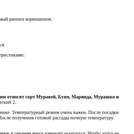
ожай ранних корнишонов.
ся.
еристиками:
 ним относят сорт Муравей, Буян, Маринда, Мурашко и
вский 2.
нике. Температурный режим очень важен. После посадки
. После получения готовой рассады ночную температуру
вязь в среднем ярусе начинает осыпаться. Чтобы этого не