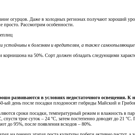
ание огурцов. Даже в холодных регионах получают хороший ур
е просто. Рассмотрим особенности.
теплиц
ни устойчивы к болезням и вредителям, а также самоопыляющие
и корнишона на 50%. Сорт должен обладать следующими характ
орошо развиваются в условиях недостаточного освещения. К
50-ый день после посадки плодоносят гибриды Майский и Грибо
ляются сроки посадки, температурный режим и влажность в пар
 спустя трое суток – 24 °С, затем постепенно доводят до 21 °С
ют до 95%, после появления всходов – 80%.
х на ранних этапах роста культуры побеги активно растут, а за