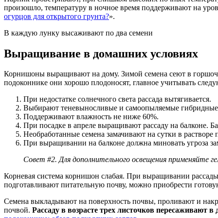
произошло, температуру в ночное время поддерживают на уров
огурцов для открытого грунта?
».
В каждую лунку высаживают по два семени
Выращивание в домашних условиях
Корнишоны выращивают на дому. Зимой семена сеют в горшоч
подоконнике они хорошо плодоносят, главное учитывать след
При недостатке солнечного света рассада вытягивается.
Выбирают теневыносливые и самоопыляемые гибридные 
Поддерживают влажность не ниже 60%.
При посадке в апреле выращивают рассаду на балконе. Ба
Необработанные семена замачивают на сутки в растворе 
При выращивании на балконе должна миновать угроза за
Совет #2. Для дополнительного освещения применяйте г
Корневая система корнишон слабая. При выращивании рассады в
подготавливают питательную почву, можно приобрести готовую
Семена выкладывают на поверхность почвы, проливают и накры
почвой.
Рассаду в возрасте трех листочков пересаживают 