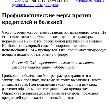
– 200 г/ м
. Читайте также статью: → «
Неприхотливые
однолетние цветы для дачи
».
Профилактические меры против
вредителей и болезней
Часто источником болезней становится зараженная почва. Не
стоит высаживать лобулярию там, где росли культуры,
пораженные мучнистой росой, белой ржавчиной и гнилью.
Наиболее популярный способ оздоровление почвы –
использования ЭМ – препаратов. Они повышают плодородие
почвы и подавляют патогенную флору.
Совет #2.
ЭМ – препараты нельзя использовать
вместе с минеральными удобрениями.
Грибковые заболевания быстрее распространяются в
загущенных посадках, поэтому не стоит высаживать цветы
слишком густо. При появлении гусениц, тли и цикадок,
растения обрабатывают специальными препаратами.
Опрыскивать заранее до цветения нет смысла, поскольку
вредителей привлекает цветочный аромат.