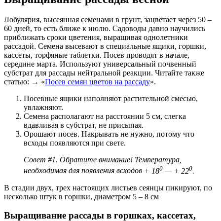
Лобулярия, высеянная семенами в грунт, зацветает через 50 –
60 дней, то есть ближе к июлю. Садоводы давно научились
приближать сроки цветения, выращивая однолетники
рассадой. Семена высевают в специальные ящики, горшки,
кассеты, торфяные таблетки. Посев проводят в начале,
середине марта. Используют универсальный почвенный
субстрат для рассады нейтральной реакции. Читайте также
статью: → «
Посев семян цветов на рассаду
».
Посевные ящики наполняют растительной смесью,
увлажняют.
Семена располагают на расстоянии 5 см, слегка
вдавливая в субстрат, не присыпая.
Орошают посев. Накрывать не нужно, потому что
всходы появляются при свете.
Совет #1
. Обратите внимание! Температура,
0
0
необходимая для появления всходов
+ 18
— + 22
.
В стадии двух, трех настоящих листьев сеянцы пикируют, по
несколько штук в горшки, диаметром 5 – 8 см
Выращивание рассады в горшках, кассетах,