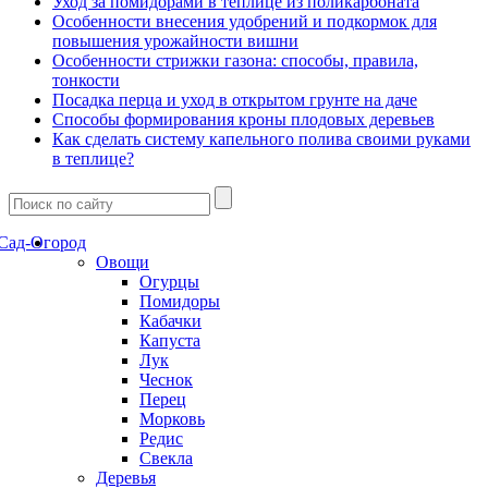
Уход за помидорами в теплице из поликарбоната
Особенности внесения удобрений и подкормок для
повышения урожайности вишни
Особенности стрижки газона: способы, правила,
тонкости
Посадка перца и уход в открытом грунте на даче
Способы формирования кроны плодовых деревьев
Как сделать систему капельного полива своими руками
в теплице?
Сад-Огород
Овощи
Огурцы
Помидоры
Кабачки
Капуста
Лук
Чеснок
Перец
Морковь
Редис
Свекла
Деревья