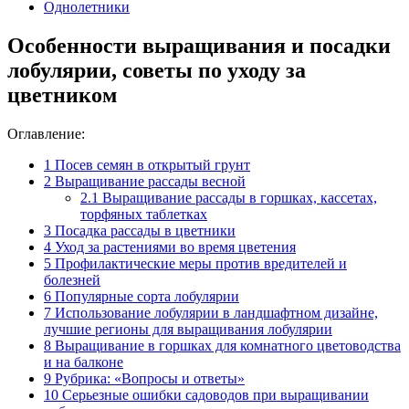
Однолетники
Особенности выращивания и посадки
лобулярии, советы по уходу за
цветником
Оглавление:
1
Посев семян в открытый грунт
2
Выращивание рассады весной
2.1
Выращивание рассады в горшках, кассетах,
торфяных таблетках
3
Посадка рассады в цветники
4
Уход за растениями во время цветения
5
Профилактические меры против вредителей и
болезней
6
Популярные сорта лобулярии
7
Использование лобулярии в ландшафтном дизайне,
лучшие регионы для выращивания лобулярии
8
Выращивание в горшках для комнатного цветоводства
и на балконе
9
Рубрика: «Вопросы и ответы»
10
Серьезные ошибки садоводов при выращивании