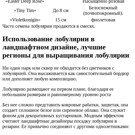
«Easter Deep Rose»
Насыщенно розовая
Белоснежный
«Tiny Tim»
До 8 см
(почвопокровный).
«Violetkonigin»
15 см
фиолетовая
Часто семена лобулярии продаются в смесях.
Использование лобулярии в
ландшафтном дизайне, лучшие
регионы для выращивания лобулярии
Ни один парк или сквер не обходится без цветников с
лобулярией. Она высаживается как самостоятельный бордюр
или дополняет любую композицию.
Лобулярию размещают на первом плане, благодаря ее
небольшим размерам и равномерному уровню роста
Без нее сложно представить ковровые рабатки, зацветая, она
создает сплошное белое или сиреневое облако. Она служит
фоном для декоративных кустарников. Модным эффектом
считают ландшафтные дизайнеры посадку лобулярии в
розарии. Ее привычно соединяют с другими однолетниками: