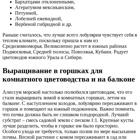
Бархатцами отклоненными,
Агератумом мексиканским,
Петунией,
Лобелией ежевидной,
Вербеной гибридной и др.
Раньше считалось, что лучше всего лобулярия чувствует себя в
теплом климате, поскольку пришла к нам из
Средизимноморья. Великолепно растет в южных районах
Подмосковья, Средней полосы, Поволжья, Кубани. Радует
цветоводов южного Урала и Сибири.
Выращивание в горшках для
комнатного цветоводства и на балконе
Алиссум морской настолько полюбился цветоводам, что его
стали выращивать зимой в комнатных горшках, летом на
балконе. С наступлением холодов, лобулярию пересаживают в
горшок и помещают на южный подоконник. Важно помнить,
что почва должна быть не слишком плодородной. Лучший
субстрат – смесь садовой земли с песком 1:1. Крупные кусты
лучше разделить, чтобы в горшке им было просторно.
Особого ухода не требуется, только полив по мере высыхания
почвы. Весной растение с комом пересаживают в сад или