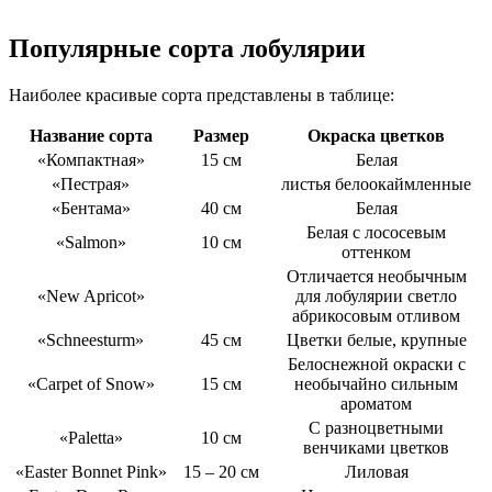
Популярные сорта лобулярии
Наиболее красивые сорта представлены в таблице:
Название сорта
Размер
Окраска цветков
«Компактная»
15 см
Белая
«Пестрая»
листья белоокаймленные
«Бентама»
40 см
Белая
Белая с лососевым
«Salmon»
10 см
оттенком
Отличается необычным
«New Apricot»
для лобулярии светло
абрикосовым отливом
«Schneesturm»
45 см
Цветки белые, крупные
Белоснежной окраски с
«Carpet of Snow»
15 см
необычайно сильным
ароматом
С разноцветными
«Paletta»
10 см
венчиками цветков
«Easter Bonnet Pink»
15 – 20 см
Лиловая