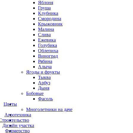
Яблоня
Груша
Клубника
Смородина
Крыжовник
Малина
Слива
Ежевика
Голубика
Облепиха
Виноград
Рябина
Алыча
Ягоды и фрукты
Тыква
Арбуз
Дыня
Бобовые
Фасоль
Цветы
Многолетники на даче
Агротехника
Строительство
Дизайн участка
Фермерство