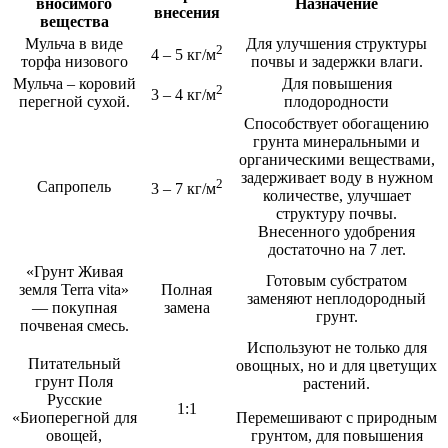
вносимого
Назначение
внесения
вещества
Мульча в виде
Для улучшения структуры
2
4 – 5 кг/м
торфа низового
почвы и задержки влаги.
Мульча – коровий
Для повышения
2
3 – 4 кг/м
перегной сухой.
плодородности
Способствует обогащению
грунта минеральными и
органическими веществами,
задерживает воду в нужном
2
Сапропель
3 – 7 кг/м
количестве, улучшает
структуру почвы.
Внесенного удобрения
достаточно на 7 лет.
«Грунт Живая
Готовым субстратом
земля Terra vita»
Полная
заменяют неплодородный
— покупная
замена
грунт.
почвеная смесь.
Используют не только для
Питательный
овощных, но и для цветущих
грунт Поля
растений.
Русские
1:1
«Биоперегной для
Перемешивают с природным
овощей,
грунтом, для повышения