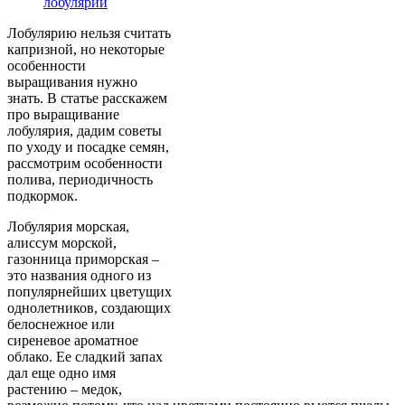
лобулярии
Лобулярию нельзя считать
капризной, но некоторые
особенности
выращивания нужно
знать. В статье расскажем
про выращивание
лобулярия, дадим советы
по уходу и посадке семян,
рассмотрим особенности
полива, периодичность
подкормок.
Лобулярия морская,
алиссум морской,
газонница приморская –
это названия одного из
популярнейших цветущих
однолетников, создающих
белоснежное или
сиреневое ароматное
облако. Ее сладкий запах
дал еще одно имя
растению – медок,