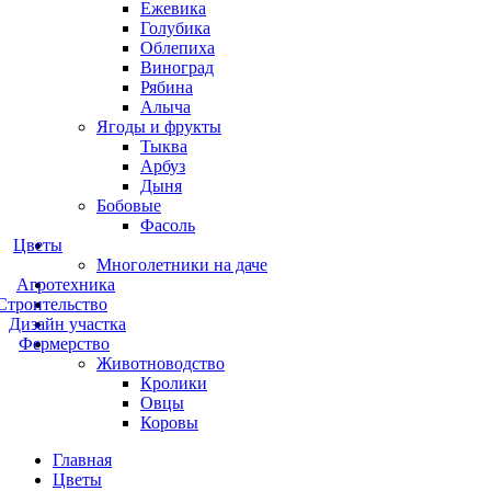
Ежевика
Голубика
Облепиха
Виноград
Рябина
Алыча
Ягоды и фрукты
Тыква
Арбуз
Дыня
Бобовые
Фасоль
Цветы
Многолетники на даче
Агротехника
Строительство
Дизайн участка
Фермерство
Животноводство
Кролики
Овцы
Коровы
Главная
Цветы