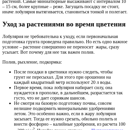
растений. Самые миниатюрные высаживают с интервалом 10
– 15 см, более крупные – реже. Загущать посадку не стоит,
иначе лобулярия вытягивается, становиться тонкой и полегает.
Уход за растениями во время цветения
Лобулярия не требовательна к уходу, если первоначальная
подготовка грунта проведена правильно. Но есть одно важное
условие – растение совершенно не переносит жары, сразу
усыхает. Вот почему для нее так важен полив.
Полив, рыхление, подкормка:
После посадки в цветники нужно следить, чтобы
грунт не пересыхал. Для этого при орошении на
каждый квадратный метр используют 20 л воды.
Первое время, пока лобулярия набирает силу, она
нуждается в прополке, в дальнейшем, разрастается так
густо, что не дает сорнякам шансов.
Не смотря на базовую подготовку почвы, совсем
нелишне подкормить минеральными удобрениями
летом. Это особенно важно, если в жару лобулярия
засыхает. Тогда ее нужно срезать, обильно полить и
внести фосфорно – калийные удобрения, из расчета 100
2