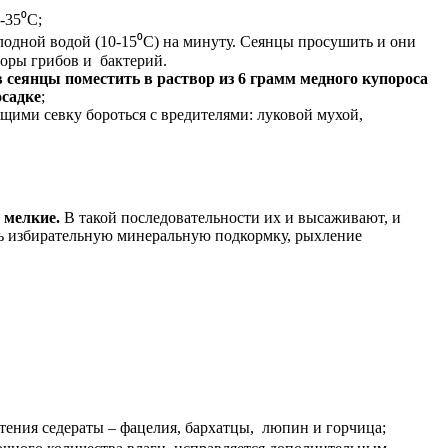
-35⁰С;
олодной водой (10-15⁰С) на минуту. Сеянцы просушить и они
оры грибов и бактерий.
в сеянцы поместить в раствор из 6 грамм медного купороса
осадке
;
ими севку бороться с вредителями: луковой мухой,
 мелкие.
В такой последовательности их и высаживают, и
ить избирательную минеральную подкормку, рыхление
астения седераты – фацелия, бархатцы, люпин и горчица;