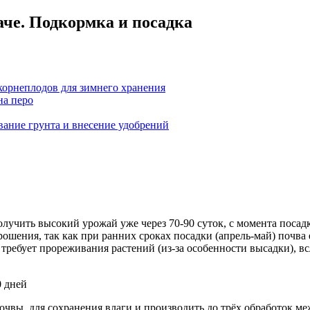
аче. Подкормка и посадка
корнеплодов для зимнего хранения
на перо
вание грунта и внесение удобрений
лучить высокий урожай уже через 70-90 суток, с момента посадк
рошения, так как при ранних сроках посадки (апрель-май) почва 
требует прореживания растений (из-за особенности высадки), вс
0 дней
вы, для сохранения влаги и производить до трёх обработок ме