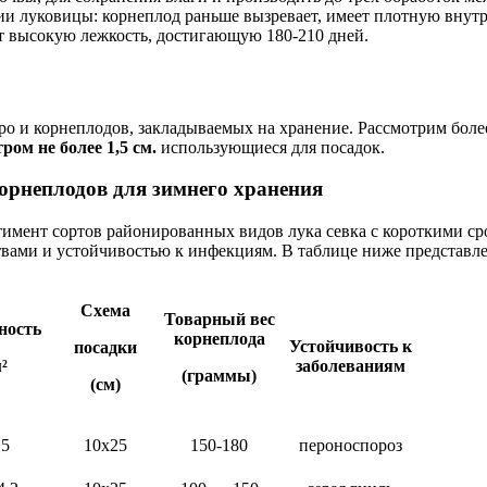
тии луковицы: корнеплод раньше вызревает, имеет плотную вн
т высокую лежкость, достигающую 180-210 дней.
еро и корнеплодов, закладываемых на хранение. Рассмотрим бол
ром не более 1,5 см.
использующиеся для посадок.
орнеплодов для зимнего хранения
имент сортов районированных видов лука севка с короткими с
вами и устойчивостью к инфекциям. В таблице ниже представле
Схема
Товарный вес
ность
корнеплода
Устойчивость к
посадки
²
заболеваниям
(граммы)
(см)
 5
10х25
150-180
пероноспороз