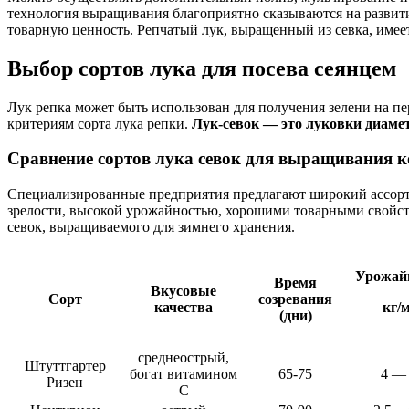
технология выращивания благоприятно сказываются на разви
товарную ценность. Репчатый лук, выращенный из севка, имее
Выбор сортов лука для посева сеянцем
Лук репка может быть использован для получения зелени на п
критериям сорта лука репки.
Лук-севок — это луковки диамет
Сравнение сортов лука севок для выращивания к
Специализированные предприятия предлагают широкий ассорт
зрелости, высокой урожайностью, хорошими товарными свойст
севок, выращиваемого для зимнего хранения.
Урожай
Время
Вкусовые
Сорт
созревания
качества
кг/м
(дни)
среднеострый,
Штуттгартер
богат витамином
65-75
4 —
Ризен
С