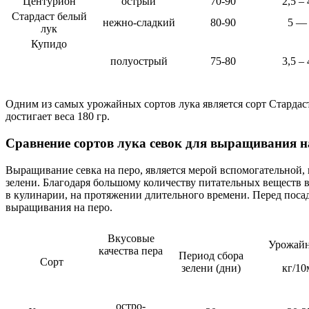
Центурион
острый
70-90
2,5 – 
Стардаст белый
нежно-сладкий
80-90
5 —
лук
Купидо
полуострый
75-80
3,5 – 
Одним из самых урожайных сортов лука является сорт Стардаст 
достигает веса 180 гр.
Сравнение сортов лука севок для выращивания н
Выращивание севка на перо, является мерой вспомогательной, 
зелени. Благодаря большому количеству питательных веществ в
в кулинарии, на протяжении длительного времени. Перед посад
выращивания на перо.
Вкусовые
Урожайн
качества пера
Период сбора
Сорт
зелени (дни)
кг/10
остро-