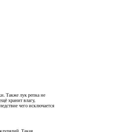
и. Также лук репка не
ещё хранит влагу,
ледствие чего исключается
ждурядий. Такая