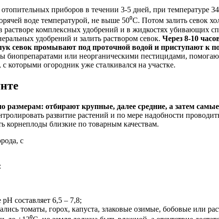
 отопительных приборов в течении 3-5 дней, при температуре 34
орячей воде температурой, не выше 50⁰С. Потом залить севок х
в растворе комплексных удобрений и в жидкостях убивающих сп
неральных удобрений и залить раствором севок.
Через 8-10 часо
о лук севок промывают под проточной водой и приступают к п
цы биопрепаратами или неорганическими пестицидами, помогающ
 которыми огородник уже сталкивался на участке.
унте
о размерам: отбирают крупные, далее средние, а затем самые
контролировать развитие растений и по мере надобности провод
ь корнеплоды близкие по товарным качествам.
рода, с
:
рН составляет 6,5 – 7,8;
овались томаты, горох, капуста, злаковые озимые, бобовые или р