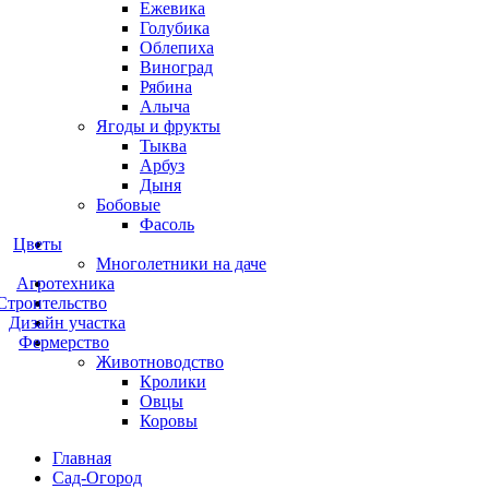
Ежевика
Голубика
Облепиха
Виноград
Рябина
Алыча
Ягоды и фрукты
Тыква
Арбуз
Дыня
Бобовые
Фасоль
Цветы
Многолетники на даче
Агротехника
Строительство
Дизайн участка
Фермерство
Животноводство
Кролики
Овцы
Коровы
Главная
Сад-Огород