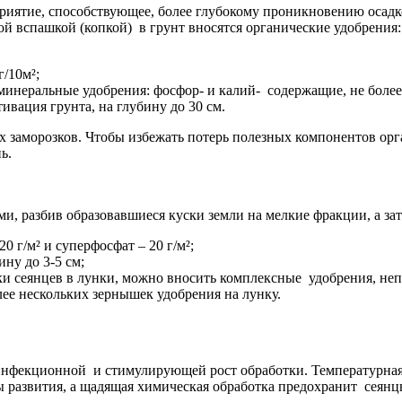
приятие, способствующее, более глубокому проникновению осадк
евой вспашкой (копкой) в грунт вносятся органические удобрен
г/10м²;
инеральные удобрения: фосфор- и калий- содержащие, не более 
ивация грунта, на глубину до 30 см.
 заморозков. Чтобы избежать потерь полезных компонентов орга
ь.
ями, разбив образовавшиеся куски земли на мелкие фракции, а зат
 г/м² и суперфосфат – 20 г/м²;
ну до 3-5 см;
и сеянцев в лунки, можно вносить комплексные удобрения, непо
лее нескольких зернышек удобрения на лунку.
иинфекционной и стимулирующей рост обработки. Температурная
 развития, а щадящая химическая обработка предохранит сеянцы