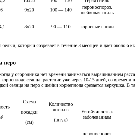
4,2
10х25
100 — 150
серая гниль
пероноспороз,
 6
9х20
100 — 140
шейковая гниль
4,1
8х20
90 — 110
корневые гнили
белый, который созревает в течение 3 месяцев и дает около 6 к
а перо
когда у огородника нет времени заниматься выращиванием рассад
 корнеплоде сеянца, растение уже через 10-15 дней, со времени 
кой сеянца на перо с шейки корнеплода срезается верхушка. В т
Схема
Количество
ость
листьев
Устойчивость к
посадки
м²
заболеваниям
(штук)
(см)
пероноспороз