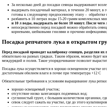
За несколько дней до посадки сеянцы выдерживают возле
выдержать посадочный материал, в течении 20 минут, в г
готовы к следующему предпосевному этапу – обработке 
разбавить в 10 литрах воды 15-20 грамм комплексных ми
и 10 л воды, выдержать не более 10 минут. После чег
непосредственно перед посадкой можно обработать сеян
корневыми, шейковыми гнилями и прочими инфекциями, с
Посадка репчатого лука в открытом гр
Перед посадкой проводят калибровку сеянцев, разделяя их п
обязательно на разных грядках. Таким образом, можно будет 
междурядий и полив. Такое упорядочивание позволит вырастит
Посадка лука осуществляется в хорошо освещенном участке ого
достаточным обилием влаги в почве при температура +12 С
Обязательные требования к условиям выращивание лука репки
хорошо освещаемый участок;
отсутствие низко залегающих подземных вод;
суглинистый грунт, с большим количеством органики, где 
севок следует сажать на участке, где до этого культивир