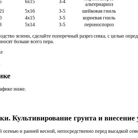
5
6х15
3-4
альтернариоз
21
5х16
3-5
шейковая гниль
0
4х15
3-5
корневая гниль
8
5х14
3-5
пероноспороз
одство зелени, сделайте поперечный разрез севка, с целью опред
носят больше всего пера.
ке
а
ике
афике ниже.
ки. Культивирование грунта и внесение
ей осенью и ранней весной, непосредственно перед высадкой сея