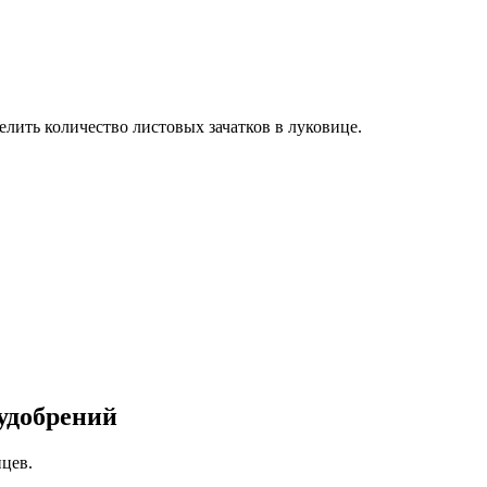
елить количество листовых зачатков в луковице.
 удобрений
нцев.