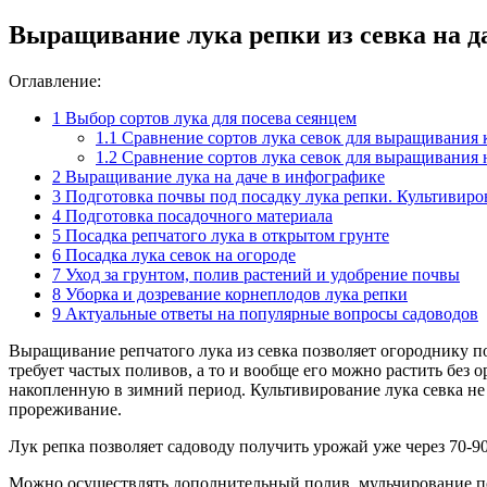
Выращивание лука репки из севка на д
Оглавление:
1
Выбор сортов лука для посева сеянцем
1.1
Сравнение сортов лука севок для выращивания 
1.2
Сравнение сортов лука севок для выращивания 
2
Выращивание лука на даче в инфографике
3
Подготовка почвы под посадку лука репки. Культивиро
4
Подготовка посадочного материала
5
Посадка репчатого лука в открытом грунте
6
Посадка лука севок на огороде
7
Уход за грунтом, полив растений и удобрение почвы
8
Уборка и дозревание корнеплодов лука репки
9
Актуальные ответы на популярные вопросы садоводов
Выращивание репчатого лука из севка позволяет огороднику по
требует частых поливов, а то и вообще его можно растить без о
накопленную в зимний период. Культивирование лука севка не 
прореживание.
Лук репка позволяет садоводу получить урожай уже через 70-9
Можно осуществлять дополнительный полив, мульчирование поч