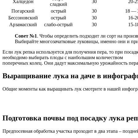
Халцедон
30
20-2
сладкий
Погарский
острый
30
18 — 
Бессоновский
острый
30
16-2
Арзамасский
слабо-острый
30
15-1
Совет №1
. Чтобы определить подходит ли сорт на произв
Выбирайте многозачатковые луковицы, именно они и при
Если лук репка используется для получения пера, то при посад
необходимо выбирать плоды с наибольшим количеством
поперечных колец. Они дадут максимальную урожайность пер
Выращивание лука на даче в инфограф
Общие моменты как выращивать лук смотрите в нашей инфогр
Подготовка почвы под посадку лука реп
Предпосевная обработка участка проходит в два этапа – поздн