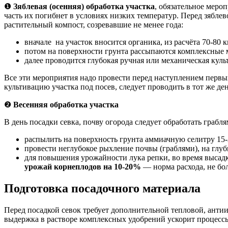
❶
Зяблевая (осенняя) обработка участка
, обязательное меро
часть их погибнет в условиях низких температур. Перед зябл
растительный компост, созревавшие не менее года:
вначале на участок вносится органика, из расчёта 70-80 к
потом на поверхности грунта рассыпаются комплексные м
далее проводится глубокая ручная или механическая культ
Все эти мероприятия надо провести перед наступлением первых
культивацию участка под посев, следует проводить в тот же ден
❷
Весенняя обработка участка
В день посадки севка, почву огорода следует обработать грабл
распылить на поверхность грунта аммиачную селитру 15-20
провести неглубокое рыхление почвы (граблями), на глуби
для повышения урожайности лука репки, во время высадк
урожай корнеплодов на 10-20%
— норма расхода, не бо
Подготовка посадочного материала
Перед посадкой севок требует дополнительной тепловой, ант
выдержка в растворе комплексных удобрений ускорит процессы