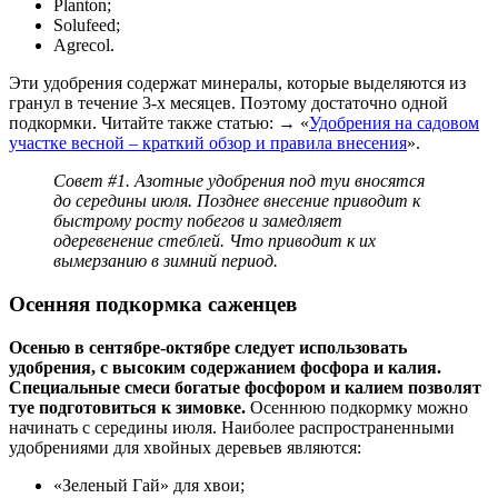
Planton;
Solufeed;
Agrecol.
Эти удобрения содержат минералы, которые выделяются из
гранул в течение 3-х месяцев. Поэтому достаточно одной
подкормки. Читайте также статью: → «
Удобрения на садовом
участке весной – краткий обзор и правила внесения
».
Совет #1.
Азотные удобрения под туи вносятся
до середины июля. Позднее внесение приводит к
быстрому росту побегов и замедляет
одеревенение стеблей. Что приводит к их
вымерзанию в зимний период.
Осенняя подкормка саженцев
Осенью в сентябре-октябре следует использовать
удобрения, с высоким содержанием фосфора и калия.
Специальные смеси богатые фосфором и калием позволят
туе подготовиться к зимовке.
Осеннюю подкормку можно
начинать с середины июля. Наиболее распространенными
удобрениями для хвойных деревьев являются:
«Зеленый Гай» для хвои;