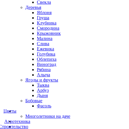
Свекла
Деревья
Яблоня
Груша
Клубника
Смородина
Крыжовник
Малина
Слива
Ежевика
Голубика
Облепиха
Виноград
Рябина
Алыча
Ягоды и фрукты
Тыква
Арбуз
Дыня
Бобовые
Фасоль
Цветы
Многолетники на даче
Агротехника
Строительство