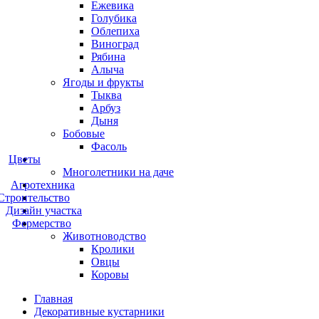
Ежевика
Голубика
Облепиха
Виноград
Рябина
Алыча
Ягоды и фрукты
Тыква
Арбуз
Дыня
Бобовые
Фасоль
Цветы
Многолетники на даче
Агротехника
Строительство
Дизайн участка
Фермерство
Животноводство
Кролики
Овцы
Коровы
Главная
Декоративные кустарники