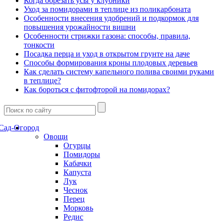
Когда обрезать усы у клубники
Уход за помидорами в теплице из поликарбоната
Особенности внесения удобрений и подкормок для
повышения урожайности вишни
Особенности стрижки газона: способы, правила,
тонкости
Посадка перца и уход в открытом грунте на даче
Способы формирования кроны плодовых деревьев
Как сделать систему капельного полива своими руками
в теплице?
Как бороться с фитофторой на помидорах?
Сад-Огород
Овощи
Огурцы
Помидоры
Кабачки
Капуста
Лук
Чеснок
Перец
Морковь
Редис