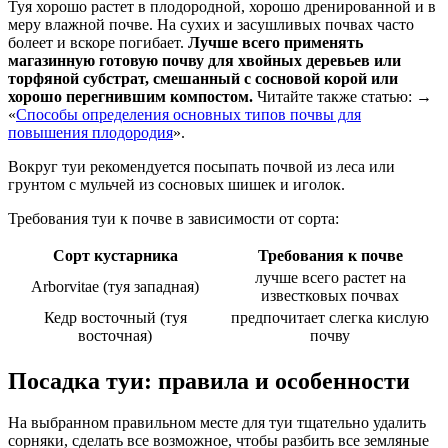
Туя хорошо растет в плодородной, хорошо дренированной и в
меру влажной почве. На сухих и засушливых почвах часто
болеет и вскоре погибает.
Лучше всего применять
магазинную готовую почву для хвойных деревьев или
торфяной субстрат, смешанный с сосновой корой или
хорошо перегнившим компостом.
Читайте также статью: →
«
Способы определения основных типов почвы для
повышения плодородия
».
Вокруг туи рекомендуется посыпать почвой из леса или
грунтом с мульчей из сосновых шишек и иголок.
Требования туи к почве в зависимости от сорта:
Сорт кустарника
Требования к почве
лучше всего растет на
Arborvitae (туя западная)
известковых почвах
Кедр восточный (туя
предпочитает слегка кислую
восточная)
почву
Посадка туи: правила и особенности
На выбранном правильном месте для туи тщательно удалить
сорняки, сделать все возможное, чтобы разбить все земляные