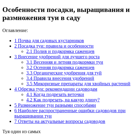
Особенности посадки, выращивания и
размножения туи в саду
Оглавление:
1
Почва для садовых кустарников
2
Посадка туи: правила и особенности
2.1
Полив и подкормка саженцев
3
Внесение удобрений для лучшего роста
3.1
Весенняя и летняя подкормки туи
3.2
Осенняя подкормка саженцев
3.3
Органические удобрения для туй
3.4
Правила внесения удобрений
3.5
Микоризные препараты для хвойных растений
4
Обрезка туи: рекомендации садоводам
4.1
Когда подрезать веточки
4.2
Как подрезать, на какую длину?
5
Размножение туи разными способами
6
Наиболее распространенные ошибки садоводов при
выращивании туи
7
Ответы на актуальные вопросы садоводов
Туя один из самых