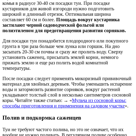
комья в радиусе 30-40 см посадки туи. При посадке
кустарников для живой изгороди нужно подготовить
широкий и длинный отрезок. Оптимальная ширина
составляет 60 см и более.
Площадь вокруг кустарника
застилают черной садоводческой фольгой или
полиэтиленом для предотвращения развития сорняков.
Для посадки туи понадобится плодородного или покупного
грунта в три раза больше чем лунка или горшок. На дно
засыпать 20-30 см почвы и сразу же пролить воду. Сверху
установить саженец, присыпать землей корни, немного
прижать землю и еще раз полить водой комнатной
температуры.
После посадки следует применять микоризный прививочный
материал для хвойных деревьев. Чтобы уменьшить испарение
воды и затормозить развитие сорняков, вокруг растений
укладывают толстый слой в несколько сантиметров сосновой
коры. Читайте также статью: → «
Мульча из сосновой коры:
способы приготовления и применения на садовом участке
».
Полив и подкормка саженцев
Туи не требуют частого полива, но это не означает, что их
вообще не нужно поливать. В регулярном поливе особенно