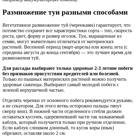
Размножение туи разными способами
Вегетативное размножение туй (черенками) гарантирует, что
потомство сохранит все характеристики сорта – тип, скорость
роста, цвет, форму и размер иголок. Туи, выращенные из
семян, могут значительно отличаться от материнских
растений. Весенний период (март-апрель) или конец лета (с
середины августа до конца сентября) — это лучшее время для
размножения туй.
Для рассады выбирают только здоровые 2-3 летние побеги
без признаков присутствия вредителей или болезней.
Только из пышных материнских растений можно получить
здоровые саженцы. Выбирают самый молодой побеги с
зеленой верхушечной частью.
Отделять черенки от основного побега рекомендуется руками,
а не секатором. Для этого ветвь осторожно пальцы тянут
сверху вниз. В нижней части отделенного стебля должен
оставаться кусочек, одеревеневший части так называемый
каблук, который получается только при ручном отделении.
Если каблук слишком длинный, то кусок коры (язык)
обрезают, оставляя около 2 см.