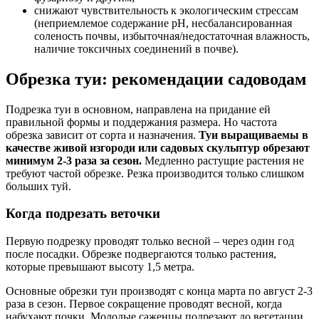
снижают чувствительность к экологическим стрессам
(неприемлемое содержание рН, несбалансированная
соленость почвы, избыточная/недостаточная влажность,
наличие токсичных соединений в почве).
Обрезка туи: рекомендации садоводам
Подрезка туи в основном, направлена на придание ей
правильной формы и поддержания размера. Но частота
обрезка зависит от сорта и назначения.
Туи выращиваемы в
качестве живой изгороди или садовых скульптур обрезают
минимум 2-3 раза за сезон.
Медленно растущие растения не
требуют частой обрезке. Резка производится только слишком
больших туй.
Когда подрезать веточки
Первую подрезку проводят только весной – через один год
после посадки. Обрезке подвергаются только растения,
которые превышают высоту 1,5 метра.
Основные обрезки туи производят с конца марта по август 2-3
раза в сезон. Первое сокращение проводят весной, когда
набухают почки. Молодые саженцы подрезают до вегетации,