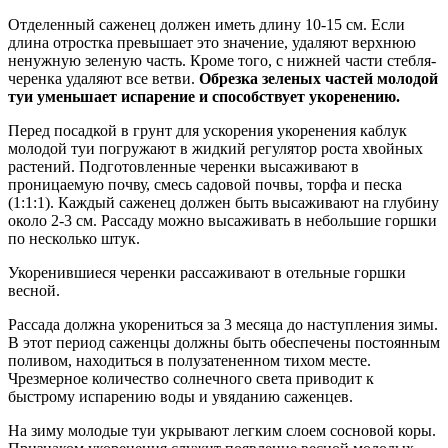
Отделенный саженец должен иметь длину 10-15 см. Если
длина отростка превышает это значение, удаляют верхнюю
ненужную зеленую часть. Кроме того, с нижней части стебля-
черенка удаляют все ветви.
Обрезка зеленых частей молодой
туи уменьшает испарение и способствует укоренению.
Перед посадкой в грунт для ускорения укоренения каблук
молодой туи погружают в жидкий регулятор роста хвойных
растений. Подготовленные черенки высаживают в
проницаемую почву, смесь садовой почвы, торфа и песка
(1:1:1). Каждый саженец должен быть высаживают на глубину
около 2-3 см. Рассаду можно высаживать в небольшие горшки
по несколько штук.
Укоренившиеся черенки рассаживают в отельные горшки
весной.
Рассада должна укорениться за 3 месяца до наступления зимы.
В этот период саженцы должны быть обеспечены постоянным
поливом, находиться в полузатененном тихом месте.
Чрезмерное количество солнечного света приводит к
быстрому испарению воды и увяданию саженцев.
На зиму молодые туи укрывают легким слоем сосновой коры.