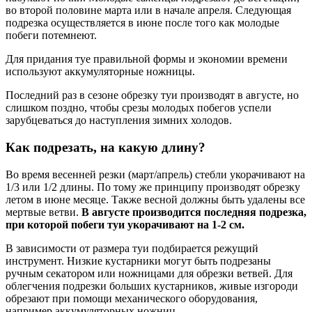
во второй половине марта или в начале апреля. Следующая
подрезка осуществляется в июне после того как молодые
побеги потемнеют.
Для придания туе правильной формы и экономии времени
используют аккумуляторные ножницы.
Последний раз в сезоне обрезку туи производят в августе, но
слишком поздно, чтобы срезы молодых побегов успели
зарубцеваться до наступления зимних холодов.
Как подрезать, на какую длину?
Во время весенней резки (март/апрель) стебли укорачивают на
1/3 или 1/2 длины. По тому же принципу производят обрезку
летом в июне месяце. Также весной должны быть удалены все
мертвые ветви.
В августе производится последняя подрезка,
при которой побеги туи укорачивают на 1-2 см.
В зависимости от размера туи подбирается режущий
инструмент. Низкие кустарники могут быть подрезаны
ручным секатором или ножницами для обрезки ветвей. Для
облегчения подрезки больших кустарников, живые изгороди
обрезают при помощи механического оборудования,
например аккумуляторных ножниц.