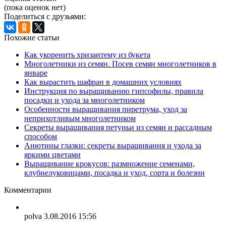
(пока оценок нет)
Поделиться с друзьями:
Похожие статьи
Как укоренить хризантему из букета
Многолетники из семян. Посев семян многолетников в
январе
Как вырастить шафран в домашних условиях
Инструкция по выращиванию гипсофилы, правила
посадки и ухода за многолетником
Особенности выращивания пиретрума, уход за
неприхотливым многолетником
Секреты выращивания петуньи из семян и рассадным
способом
Анютины глазки: секреты выращивания и ухода за
яркими цветами
Выращивание крокусов: размножение семенами,
клубнелуковицами, посадка и уход, сорта и болезни
Комментарии
polva
3.08.2016 15:56