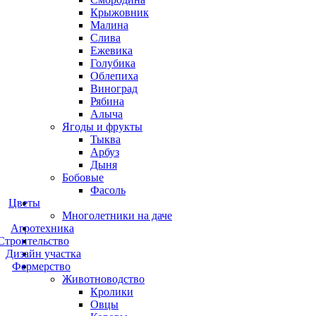
Крыжовник
Малина
Слива
Ежевика
Голубика
Облепиха
Виноград
Рябина
Алыча
Ягоды и фрукты
Тыква
Арбуз
Дыня
Бобовые
Фасоль
Цветы
Многолетники на даче
Агротехника
Строительство
Дизайн участка
Фермерство
Животноводство
Кролики
Овцы