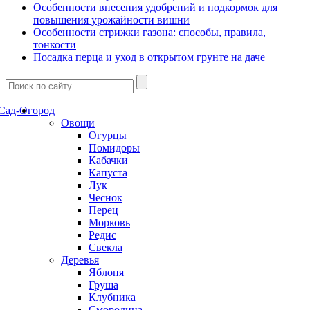
Особенности внесения удобрений и подкормок для
повышения урожайности вишни
Особенности стрижки газона: способы, правила,
тонкости
Посадка перца и уход в открытом грунте на даче
Сад-Огород
Овощи
Огурцы
Помидоры
Кабачки
Капуста
Лук
Чеснок
Перец
Морковь
Редис
Свекла
Деревья
Яблоня
Груша
Клубника
Смородина