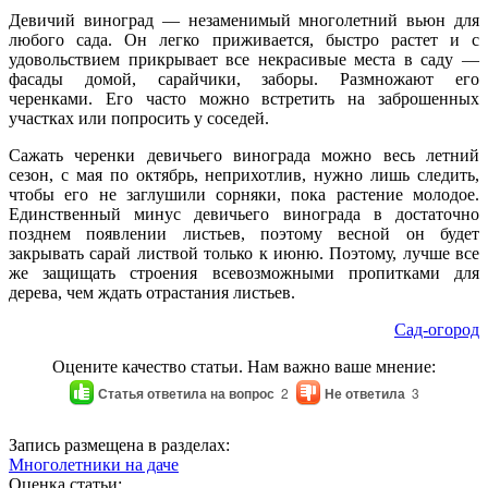
Девичий виноград — незаменимый многолетний вьюн для
любого сада. Он легко приживается, быстро растет и с
удовольствием прикрывает все некрасивые места в саду —
фасады домой, сарайчики, заборы. Размножают его
черенками. Его часто можно встретить на заброшенных
участках или попросить у соседей.
Сажать черенки девичьего винограда можно весь летний
сезон, с мая по октябрь, неприхотлив, нужно лишь следить,
чтобы его не заглушили сорняки, пока растение молодое.
Единственный минус девичьего винограда в достаточно
позднем появлении листьев, поэтому весной он будет
закрывать сарай листвой только к июню. Поэтому, лучше все
же защищать строения всевозможными пропитками для
дерева, чем ждать отрастания листьев.
Сад-огород
Оцените качество статьи. Нам важно ваше мнение:
Статья ответила на вопрос
2
Не ответила
3
Запись размещена в разделах:
Многолетники на даче
Оценка статьи: