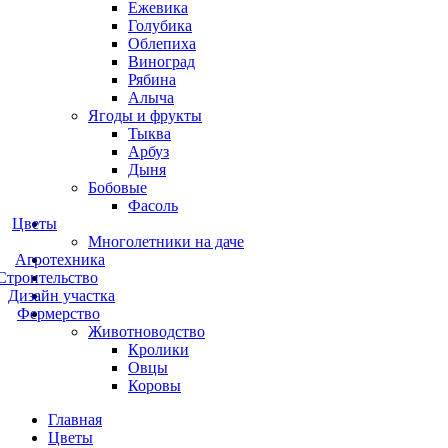
Ежевика
Голубика
Облепиха
Виноград
Рябина
Алыча
Ягоды и фрукты
Тыква
Арбуз
Дыня
Бобовые
Фасоль
Цветы
Многолетники на даче
Агротехника
Строительство
Дизайн участка
Фермерство
Животноводство
Кролики
Овцы
Коровы
Главная
Цветы