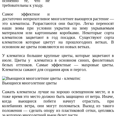
особенно те, что не
требовательны к уходу.
Самое эффектное и
достаточно неприхотливое многолетнее вьющееся растение —
это клематисы. Разрастаются они быстро. Легко переносят
наши зимы при условии укрытия на зиму укрываемым
материалом или картонными коробками. Некоторые сорта
клематисов зацветают в год посадки. Существуют сорта
клематисов которые цветут на прошлогодних ветках. В
основном же цветы появляются но новых ветках.
У клематиса большие крупные цветы, которые зацветают в
июле. Цветы у клематиса в основном синих, фиолетовых
белых оттенков. Самые эффектные — махровые цветы.
Клематисы сажают для создания арок и пергол.
Вьющиеся многолетние цветы
Сажать клематисы лучше на хорошо освещенном месте, и в
тоже время это место должно быть защищено от ветра. Иначе,
когда вьющиеся побеги начнут отрастать, при
колебаниях ветра, они могут поломаться. Выход из такого
положения — сделать опору из пластиковой сетки, цепляясь
за которую многолетний вьюн будет расти.