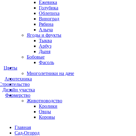
Ежевика
Голубика
Облепиха
Виноград
Рябина
Алыча
Ягоды и фрукты
Тыква
Арбуз
Дыня
Бобовые
Фасоль
Цветы
Многолетники на даче
Агротехника
Строительство
Дизайн участка
Фермерство
Животноводство
Кролики
Овцы
Коровы
Главная
Сад-Огород