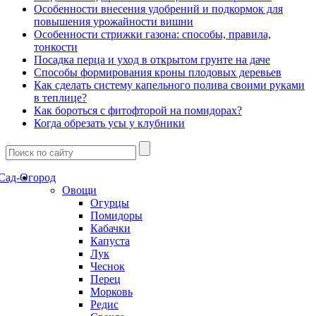
Особенности внесения удобрений и подкормок для
повышения урожайности вишни
Особенности стрижки газона: способы, правила,
тонкости
Посадка перца и уход в открытом грунте на даче
Способы формирования кроны плодовых деревьев
Как сделать систему капельного полива своими руками
в теплице?
Как бороться с фитофторой на помидорах?
Когда обрезать усы у клубники
Сад-Огород
Овощи
Огурцы
Помидоры
Кабачки
Капуста
Лук
Чеснок
Перец
Морковь
Редис