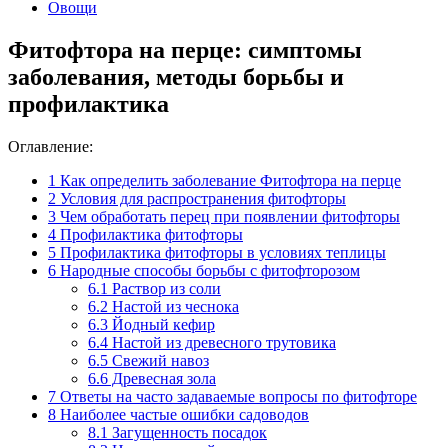
Овощи
Фитофтора на перце: симптомы
заболевания, методы борьбы и
профилактика
Оглавление:
1
Как определить заболевание Фитофтора на перце
2
Условия для распространения фитофторы
3
Чем обработать перец при появлении фитофторы
4
Профилактика фитофторы
5
Профилактика фитофторы в условиях теплицы
6
Народные способы борьбы с фитофторозом
6.1
Раствор из соли
6.2
Настой из чеснока
6.3
Йодный кефир
6.4
Настой из древесного трутовика
6.5
Свежий навоз
6.6
Древесная зола
7
Ответы на часто задаваемые вопросы по фитофторе
8
Наиболее частые ошибки садоводов
8.1
Загущенность посадок