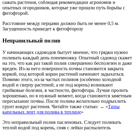
сажать растения, соблюдая рекомендации агрономов и
опытных огородников, которые уже прошли путь борьбы с
фитофторой.
Расстояние между перцами должно быть не менее 0,5 м.
Загущенность приведет к фитофторозу
Неправильный полив
У начинающих садоводов бытует мнение, что грядки нужно
поливать каждый день понемножку. Опытный садовод скажет
на это, что как раз такой полив совершенно бесполезен и даже
вреден. Из-за него поверхность почвы становится закрыта
коркой, под которой корни растений начинают задыхаться.
Помимо этого, из-за частых поливов (особенно холодной
водой и сверху растений, а не под корень) возникают
грибковые болезни, в частности, фитофтора. Лучше пролить
хорошенько, но в нужный момент, когда становится заметным
пересыхание почвы. После полива желательно подрыхлить
грунт вокруг растения. Читайте также статью: → «
Типы
капельных лент для полива в теплице
»
Это неправильный полив пасленовых. Следует поливать
теплой водой под корень, сняв с лейки распылитель