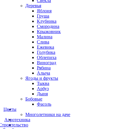
Свекла
Деревья
Яблоня
Груша
Клубника
Смородина
Крыжовник
Малина
Слива
Ежевика
Голубика
Облепиха
Виноград
Рябина
Алыча
Ягоды и фрукты
Тыква
Арбуз
Дыня
Бобовые
Фасоль
Цветы
Многолетники на даче
Агротехника
Строительство