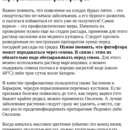
Важно помнить, что появление на плодах бурых пятен – это
свидетельство не начала заболевания, а его бурного развития,
и пытаться избавиться от него уже не получится! Самое
верное – это профилактические меры. Начинать их
проведение нужно еще на стадии рассады, применяя для этого
раствор оксихома или медного купороса. Следует пролить
разведенным по инструкции препаратом лунки перед
посадкой рассады на грядку.
Нужно помнить, что фитофтора
может передаваться через семена. В связи с этим их
обязательно надо обеззараживать перед севом.
Для этого
можно использовать раствор марганцовки, а можно
подержать семена полчаса в хорошо нагретой воде (около
40°С) либо трое суток возле батареи.
В качестве профилактики пользуются также Заслоном и
Барьером, чередуя опрыскивания перечных кустиков. Если
признаки болезни появились до того, как перец зацвел (что
бывает крайне редко), можно применить Оксихом. А лучше
заболевшие растения следует сразу же удалить, а место, где
оно росло продезинфицировать препаратами Ридомил либо
Оксихом.
Когда началось массовое цветение (обычно это конец июня,
примерно двадцатые числа), нужно тщательно опрыскать