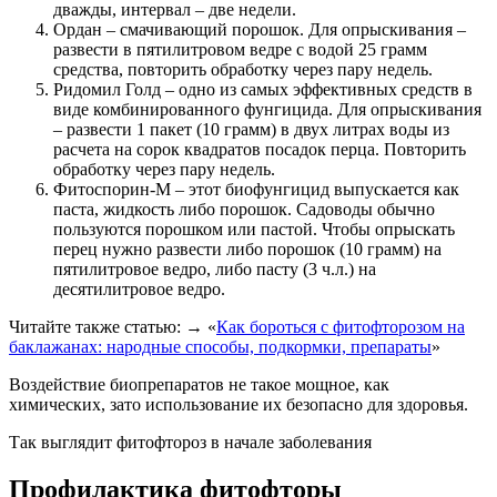
дважды, интервал – две недели.
Ордан – смачивающий порошок. Для опрыскивания –
развести в пятилитровом ведре с водой 25 грамм
средства, повторить обработку через пару недель.
Ридомил Голд – одно из самых эффективных средств в
виде комбинированного фунгицида. Для опрыскивания
– развести 1 пакет (10 грамм) в двух литрах воды из
расчета на сорок квадратов посадок перца. Повторить
обработку через пару недель.
Фитоспорин-М – этот биофунгицид выпускается как
паста, жидкость либо порошок. Садоводы обычно
пользуются порошком или пастой. Чтобы опрыскать
перец нужно развести либо порошок (10 грамм) на
пятилитровое ведро, либо пасту (3 ч.л.) на
десятилитровое ведро.
Читайте также статью: → «
Как бороться с фитофторозом на
баклажанах: народные способы, подкормки, препараты
»
Воздействие биопрепаратов не такое мощное, как
химических, зато использование их безопасно для здоровья.
Так выглядит фитофтороз в начале заболевания
Профилактика фитофторы