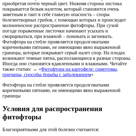
приобретая почти черный цвет. Нижняя сторона листика
покрывается белым налетом, который становится очень
заметным и таит в себе главную опасность – споры
болезнетворных грибов, с помощью которых и происходит
молниеносное распространение фитофторы. При сухой
погоде пораженные листочки начинают усыхать и
сморщиваться, при влажной – поникать и загнивать.
Фитофтора на стебле проявляется продолговатыми
коричневыми пятнами, не имеющими явно выраженной
границы, которые покрывает серый налет спор. На плодах
возникают темные пятна, расползающиеся в разные стороны.
Иногда они становятся вдавленными и влажными. Читайте
также статью: → «
Фитофтора на картофеле: симптомы,
причины, способы борьбы с заболеванием
»
Фитофтора на стебле проявляется продолговатыми
коричневыми пятнами, не имеющими явно выраженной
границы
Условия для распространения
фитофторы
Благоприятными для этой болезни считаются: