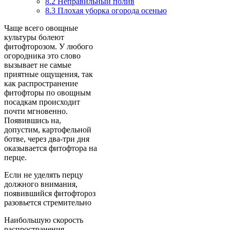
8.2
Неправильный полив
8.3
Плохая уборка огорода осенью
Чаще всего овощные
культуры болеют
фитофторозом. У любого
огородника это слово
вызывает не самые
приятные ощущения, так
как распространение
фитофторы по овощным
посадкам происходит
почти мгновенно.
Появившись на,
допустим, картофельной
ботве, через два-три дня
оказывается фитофтора на
перце.
Если не уделять перцу
должного внимания,
появившийся фитофтороз
разовьется стремительно
Наибольшую скорость
распространения