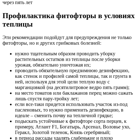
через пять лет
Профилактика фитофторы в условиях
теплицы
Эти рекомендации подойдут для предупреждения не только
фитофторы, но и других грибковых болезней:
нужно тщательным образом проводить уборку
растительных остатков из теплицы после уборки
урожая, обязательно уничтожая их;
проводить обязательную предзимнюю дезинфекцию,
как стенок и профилей самой теплицы, так и грунта в
ней, используя для этой цели теплую воду с
марганцовкой (на десятилитровое ведро пять грамм);
на место томатов или баклажанов перец можно сажать
лишь спустя пару-тройку лет;
если все-таки придется использовать участок из-под
пасленовых, то нужно применить дезинфекцию, в
идеале – сменить почву на тепличной грядке;
подыскать устойчивые к фитофторе сорта перцев, к
примеру, Атлант F1, Богатырь, Арсенал, Воловье ухо,
Геракл, Золотой теленок, Князь серебряный;
в период рассады удалять слабенькие и плохо