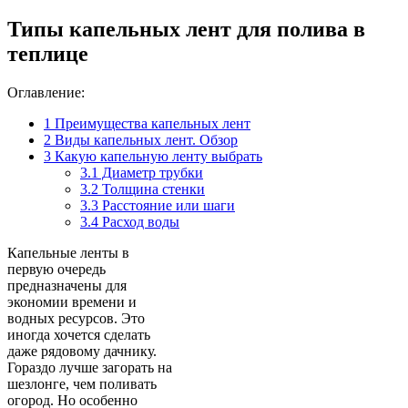
Типы капельных лент для полива в
теплице
Оглавление:
1
Преимущества капельных лент
2
Виды капельных лент. Обзор
3
Какую капельную ленту выбрать
3.1
Диаметр трубки
3.2
Толщина стенки
3.3
Расстояние или шаги
3.4
Расход воды
Капельные ленты в
первую очередь
предназначены для
экономии времени и
водных ресурсов. Это
иногда хочется сделать
даже рядовому дачнику.
Гораздо лучше загорать на
шезлонге, чем поливать
огород. Но особенно