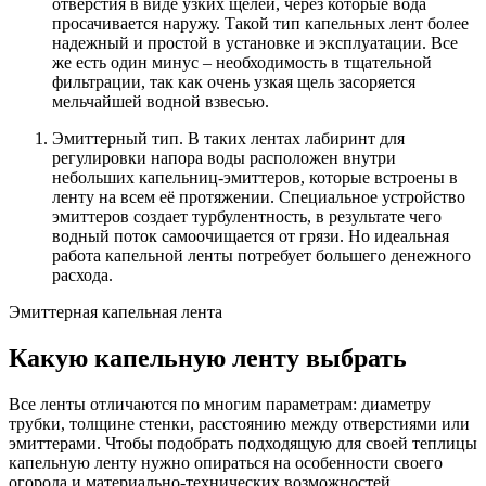
отверстия в виде узких щелей, через которые вода
просачивается наружу. Такой тип капельных лент более
надежный и простой в установке и эксплуатации. Все
же есть один минус – необходимость в тщательной
фильтрации, так как очень узкая щель засоряется
мельчайшей водной взвесью.
Эмиттерный тип. В таких лентах лабиринт для
регулировки напора воды расположен внутри
небольших капельниц-эмиттеров, которые встроены в
ленту на всем её протяжении. Специальное устройство
эмиттеров создает турбулентность, в результате чего
водный поток самоочищается от грязи. Но идеальная
работа капельной ленты потребует большего денежного
расхода.
Эмиттерная капельная лента
Какую капельную ленту выбрать
Все ленты отличаются по многим параметрам: диаметру
трубки, толщине стенки, расстоянию между отверстиями или
эмиттерами. Чтобы подобрать подходящую для своей теплицы
капельную ленту нужно опираться на особенности своего
огорода и материально-технических возможностей.