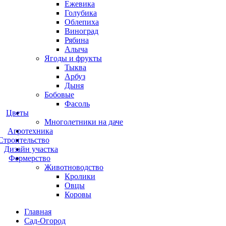
Ежевика
Голубика
Облепиха
Виноград
Рябина
Алыча
Ягоды и фрукты
Тыква
Арбуз
Дыня
Бобовые
Фасоль
Цветы
Многолетники на даче
Агротехника
Строительство
Дизайн участка
Фермерство
Животноводство
Кролики
Овцы
Коровы
Главная
Сад-Огород