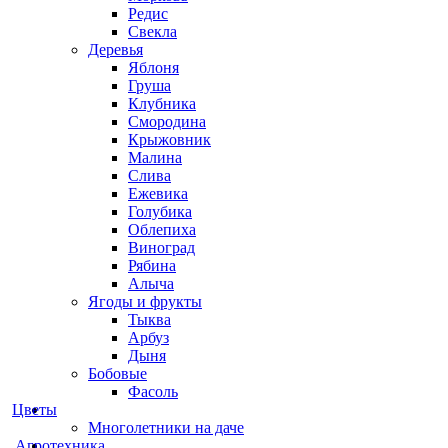
Редис
Свекла
Деревья
Яблоня
Груша
Клубника
Смородина
Крыжовник
Малина
Слива
Ежевика
Голубика
Облепиха
Виноград
Рябина
Алыча
Ягоды и фрукты
Тыква
Арбуз
Дыня
Бобовые
Фасоль
Цветы
Многолетники на даче
Агротехника