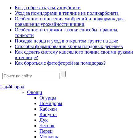
Когда обрезать усы у клубники
Уход за помидорами в теплице из поликарбоната
Особенности внесения удобрений и подкормок для
повышения урожайности вишни
Особенности стрижки газона: способы, правила,
тонкости
Посадка перца и уход в открытом грунте на даче
Способы формирования кроны плодовых деревьев
Как сделать систему капельного полива своими руками
в теплице?
Как бороться с фитофторой на помидорах?
Сад-Огород
Овощи
Огурцы
Помидоры
Кабачки
Капуста
Лук
Чеснок
Перец
Морковь