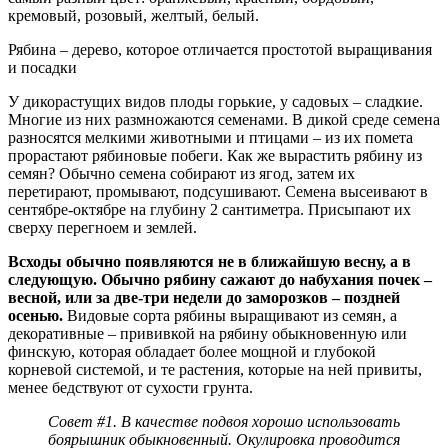
кремовый, розовый, желтый, белый.
Рябина – дерево, которое отличается простотой выращивания
и посадки
У дикорастущих видов плоды горькие, у садовых – сладкие.
Многие из них размножаются семенами. В дикой среде семена
разносятся мелкими животными и птицами – из их помета
прорастают рябиновые побеги. Как же вырастить рябину из
семян? Обычно семена собирают из ягод, затем их
перетирают, промывают, подсушивают. Семена высеивают в
сентябре-октябре на глубину 2 сантиметра. Присыпают их
сверху перегноем и землей.
Всходы обычно появляются не в ближайшую весну, а в
следующую. Обычно рябину сажают до набухания почек –
весной, или за две-три недели до заморозков – поздней
осенью.
Видовые сорта рябины выращивают из семян, а
декоративные – прививкой на рябину обыкновенную или
финскую, которая обладает более мощной и глубокой
корневой системой, и те растения, которые на ней привиты,
менее бедствуют от сухости грунта.
Совет #1. В качестве подвоя хорошо использовать
боярышник обыкновенный. Окулировка проводится