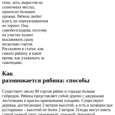
тени, зато, вырастая на
солнечных местах,
приносит большие
урожаи. Рябина любит
влагу, но переувлажнения
не терпит. Она
самобесплодная, поэтому
на участке нужно
высаживать сразу
несколько сортов.
Расскажем в статье, как
сажать рябину, в какое
время, как ухаживать за
саженцами.
Как
размножается рябина: способы
Существует около 80 сортов рябин и гораздо больше
гибридов. Рябина представляет собой дерево с ажурными
листочками и красно-оранжевыми плодами. Существуют
деревья, достигающие 2 метров высотой, а есть и низкорослые
кустарники – высотой не более 2 метров. Плоды могут иметь
самый разный цвет: оранжевый, красный, бордовый,