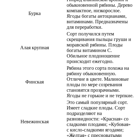
обыкновенной рябины. Дерево
компактное, низкорослое.
Бурка
Ягоды богаты антоцианами,
витаминами. Предназначены
для переработки.
Сорт получился путем
скрещивания пыльцы груши и
моравской рябины. Плоды
Алая крупная
богаты витамином С.
Обильное плодоношение
происходит ежегодно.
Рябина этого сорта похожа на
рябину обыкновенную.
Отличие в цвете. Малиновые
Финская
плоды по мере созревания
становятся прозрачными.
Ягоды не горькие и не терпкие.
Это самый популярный сорт.
Имеет сладкие плоды. Сорт
подразделяют на
разновидности: «Красная» со
Невежинская
сладкими плодами; «Кубовая»
с кисло-сладкими ягодами;
«Желтая» с пресноватыми