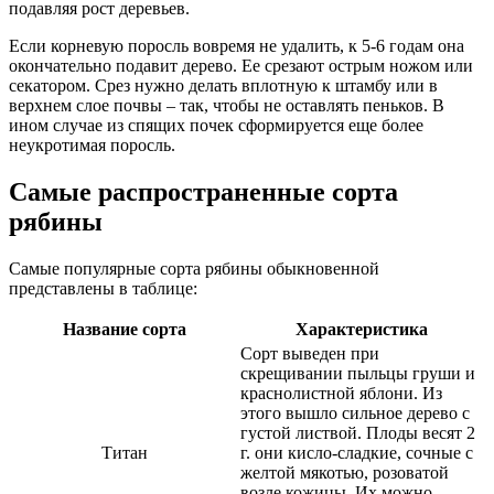
подавляя рост деревьев.
Если корневую поросль вовремя не удалить, к 5-6 годам она
окончательно подавит дерево. Ее срезают острым ножом или
секатором. Срез нужно делать вплотную к штамбу или в
верхнем слое почвы – так, чтобы не оставлять пеньков. В
ином случае из спящих почек сформируется еще более
неукротимая поросль.
Самые распространенные сорта
рябины
Самые популярные сорта рябины обыкновенной
представлены в таблице:
Название сорта
Характеристика
Сорт выведен при
скрещивании пыльцы груши и
краснолистной яблони. Из
этого вышло сильное дерево с
густой листвой. Плоды весят 2
Титан
г. они кисло-сладкие, сочные с
желтой мякотью, розоватой
возле кожицы. Их можно