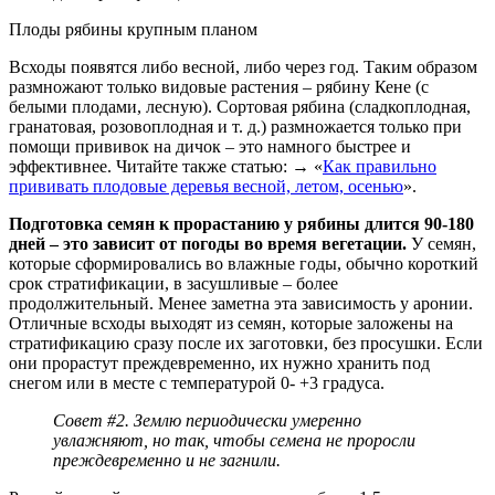
Плоды рябины крупным планом
Всходы появятся либо весной, либо через год. Таким образом
размножают только видовые растения – рябину Кене (с
белыми плодами, лесную). Сортовая рябина (сладкоплодная,
гранатовая, розовоплодная и т. д.) размножается только при
помощи прививок на дичок – это намного быстрее и
эффективнее. Читайте также статью: → «
Как правильно
прививать плодовые деревья весной, летом, осенью
».
Подготовка семян к прорастанию у рябины длится 90-180
дней – это зависит от погоды во время вегетации.
У семян,
которые сформировались во влажные годы, обычно короткий
срок стратификации, в засушливые – более
продолжительный. Менее заметна эта зависимость у аронии.
Отличные всходы выходят из семян, которые заложены на
стратификацию сразу после их заготовки, без просушки. Если
они прорастут преждевременно, их нужно хранить под
снегом или в месте с температурой 0- +3 градуса.
Совет #2. Землю периодически умеренно
увлажняют, но так, чтобы семена не проросли
преждевременно и не загнили.