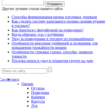
Другие лучшие статьи нашего сайта
Способы формирования кроны плодовых деревьев
Как сделать систему капельного полива своими руками
в теплице?
Как бороться с фитофторой на помидорах?
Когда обрезать усы у клубники
Уход за помидорами в теплице из поликарбоната
Особенности внесения удобрений и подкормок для
повышения урожайности вишни
Особенности стрижки газона: способы, правила,
тонкости
Посадка перца и уход в открытом грунте на даче
Сад-Огород
Овощи
Огурцы
Помидоры
Кабачки
Капуста
Лук