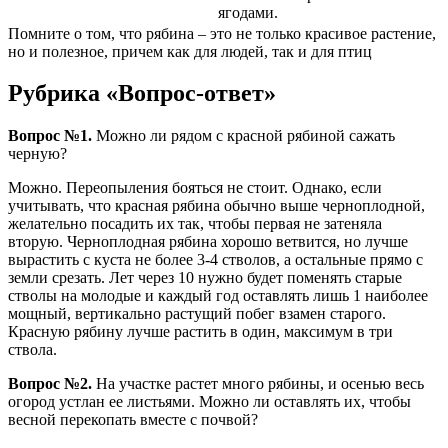
ягодами.
Помните о том, что рябина – это не только красивое растение,
но и полезное, причем как для людей, так и для птиц
Рубрика «Вопрос-ответ»
Вопрос №1.
Можно ли рядом с красной рябиной сажать
черную?
Можно. Переопыления бояться не стоит. Однако, если
учитывать, что красная рябина обычно выше черноплодной,
желательно посадить их так, чтобы первая не затеняла
вторую. Черноплодная рябина хорошо ветвится, но лучше
вырастить с куста не более 3-4 стволов, а остальные прямо с
земли срезать. Лет через 10 нужно будет поменять старые
стволы на молодые и каждый год оставлять лишь 1 наиболее
мощный, вертикально растущий побег взамен старого.
Красную рябину лучше растить в один, максимум в три
ствола.
Вопрос №2.
На участке растет много рябины, и осенью весь
огород устлан ее листьями. Можно ли оставлять их, чтобы
весной перекопать вместе с почвой?