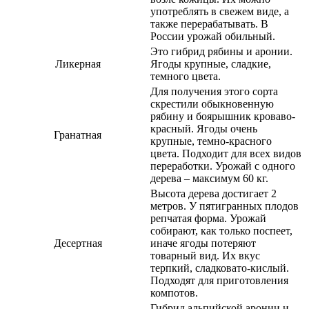
употреблять в свежем виде, а
также перерабатывать. В
России урожай обильный.
Это гибрид рябины и аронии.
Ликерная
Ягоды крупные, сладкие,
темного цвета.
Для получения этого сорта
скрестили обыкновенную
рябину и боярышник кроваво-
красный. Ягоды очень
Гранатная
крупные, темно-красного
цвета. Подходит для всех видов
переработки. Урожай с одного
дерева – максимум 60 кг.
Высота дерева достигает 2
метров. У пятигранных плодов
репчатая форма. Урожай
собирают, как только поспеет,
Десертная
иначе ягоды потеряют
товарный вид. Их вкус
терпкий, сладковато-кислый.
Подходят для приготовления
компотов.
Гибрид альпийской аронии и