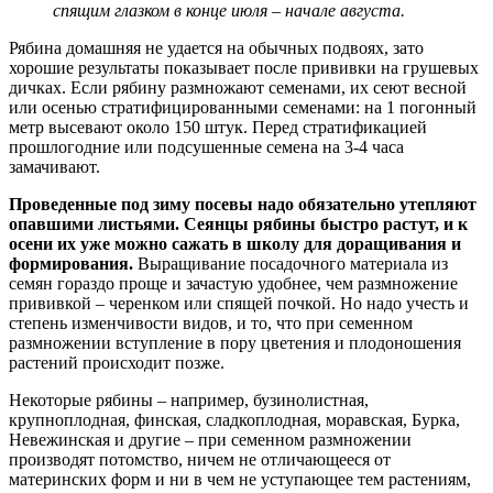
спящим глазком в конце июля – начале августа.
Рябина домашняя не удается на обычных подвоях, зато
хорошие результаты показывает после прививки на грушевых
дичках. Если рябину размножают семенами, их сеют весной
или осенью стратифицированными семенами: на 1 погонный
метр высевают около 150 штук. Перед стратификацией
прошлогодние или подсушенные семена на 3-4 часа
замачивают.
Проведенные под зиму посевы надо обязательно утепляют
опавшими листьями. Сеянцы рябины быстро растут, и к
осени их уже можно сажать в школу для доращивания и
формирования.
Выращивание посадочного материала из
семян гораздо проще и зачастую удобнее, чем размножение
прививкой – черенком или спящей почкой. Но надо учесть и
степень изменчивости видов, и то, что при семенном
размножении вступление в пору цветения и плодоношения
растений происходит позже.
Некоторые рябины – например, бузинолистная,
крупноплодная, финская, сладкоплодная, моравская, Бурка,
Невежинская и другие – при семенном размножении
производят потомство, ничем не отличающееся от
материнских форм и ни в чем не уступающее тем растениям,