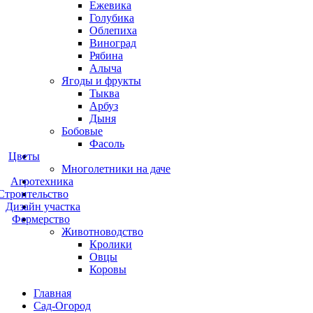
Ежевика
Голубика
Облепиха
Виноград
Рябина
Алыча
Ягоды и фрукты
Тыква
Арбуз
Дыня
Бобовые
Фасоль
Цветы
Многолетники на даче
Агротехника
Строительство
Дизайн участка
Фермерство
Животноводство
Кролики
Овцы
Коровы
Главная
Сад-Огород