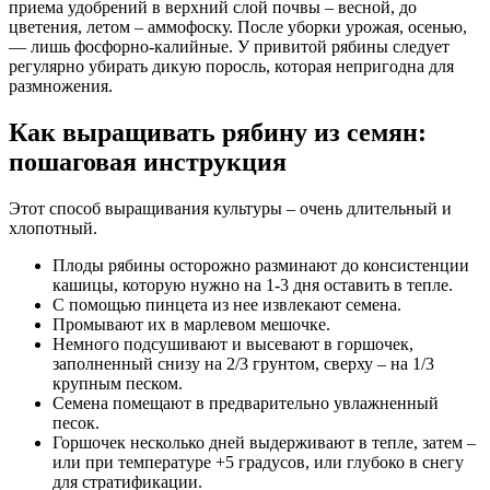
приема удобрений в верхний слой почвы – весной, до
цветения, летом – аммофоску. После уборки урожая, осенью,
— лишь фосфорно-калийные. У привитой рябины следует
регулярно убирать дикую поросль, которая непригодна для
размножения.
Как выращивать рябину из семян:
пошаговая инструкция
Этот способ выращивания культуры – очень длительный и
хлопотный.
Плоды рябины осторожно разминают до консистенции
кашицы, которую нужно на 1-3 дня оставить в тепле.
С помощью пинцета из нее извлекают семена.
Промывают их в марлевом мешочке.
Немного подсушивают и высевают в горшочек,
заполненный снизу на 2/3 грунтом, сверху – на 1/3
крупным песком.
Семена помещают в предварительно увлажненный
песок.
Горшочек несколько дней выдерживают в тепле, затем –
или при температуре +5 градусов, или глубоко в снегу
для стратификации.