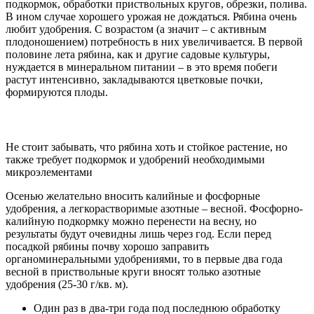
подкормок, обработки приствольных кругов, обрезки, полива.
В ином случае хорошего урожая не дождаться. Рябина очень
любит удобрения. С возрастом (а значит – с активным
плодоношением) потребность в них увеличивается. В первой
половине лета рябина, как и другие садовые культуры,
нуждается в минеральном питании – в это время побеги
растут интенсивно, закладываются цветковые почки,
формируются плоды.
Не стоит забывать, что рябина хоть и стойкое растение, но
также требует подкормок и удобрений необходимыми
микроэлементами
Осенью желательно вносить калийные и фосфорные
удобрения, а легкорастворимые азотные – весной. Фосфорно-
калийную подкормку можно перенести на весну, но
результаты будут очевидны лишь через год. Если перед
посадкой рябины почву хорошо заправить
органоминеральными удобрениями, то в первые два года
весной в приствольные круги вносят только азотные
удобрения (25-30 г/кв. м).
Один раз в два-три года под последнюю обработку