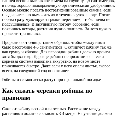
Ранней весной высеивают семена на глубину 1,5 сантиметров,
в почву, хорошо подкормленную органическими удобрениями.
Осенью можно посеять нестратифицированные семена, если
предварительно вымочить их в течение суток в воде. После
посева сразу мульчируют грядки перегноем, чтобы почва не
подсушивалась. В засушливую погоду, особенно, если
появились всходы, растения нужно поливать. За лето нужно
провести три полива.
Прореживают сеянцы таким образом, чтобы между ними
было расстояние 4-5 сантиметров. Окулируют рябину так же,
как грушу и яблоню. Для пересадки рябины должно пройти
хотя бы два года. Деревце рябины неприхотливо — если
корневая система выкопана аккуратно, на новом месте
приживается быстро. Даже если у него опали листья, скорее
всего, на следующий год оно оживет.
Рябины из семян легко растут при правильной посадке
Как сажать черенки рябины по
правилам
Сажают рябину весной или осенью. Расстояние между
растениями должно составлять 3-4 метра. На участке должно