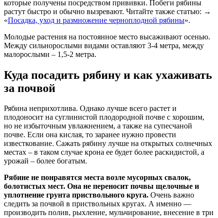
которые получены посредством прививки. Побеги рябины
растут быстро и обычно вызревают. Читайте также статью: →
«
Посадка, уход и размножение черноплодной рябины
».
Молодые растения на постоянное место высаживают осенью.
Между сильнорослыми видами оставляют 3-4 метра, между
малорослыми – 1,5-2 метра.
Куда посадить рябину и как ухаживать
за почвой
Рябина неприхотлива. Однако лучше всего растет и
плодоносит на суглинистой плодородной почве с хорошим,
но не избыточным увлажнением, а также на супесчаной
почве. Если она кислая, то заранее нужно провести
известкование. Сажать рябину лучше на открытых солнечных
местах – в таком случае крона ее будет более раскидистой, а
урожай – более богатым.
Рябине не понравятся места возле мусорных свалок,
болотистых мест. Она не переносит почвы щелочные и
уплотнение грунта приствольного круга.
Очень важно
следить за почвой в приствольных кругах. А именно —
производить полив, рыхление, мульчирование, внесение в три