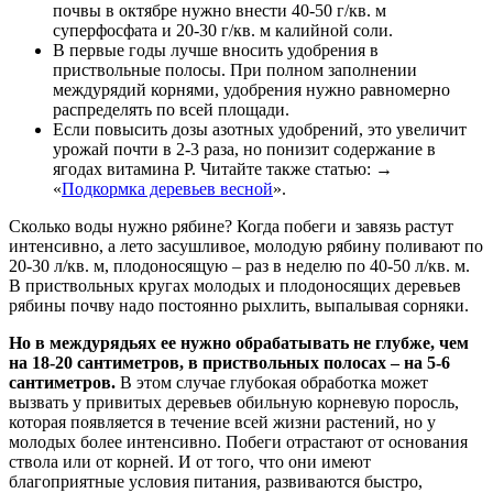
почвы в октябре нужно внести 40-50 г/кв. м
суперфосфата и 20-30 г/кв. м калийной соли.
В первые годы лучше вносить удобрения в
приствольные полосы. При полном заполнении
междурядий корнями, удобрения нужно равномерно
распределять по всей площади.
Если повысить дозы азотных удобрений, это увеличит
урожай почти в 2-3 раза, но понизит содержание в
ягодах витамина Р. Читайте также статью: →
«
Подкормка деревьев весной
».
Сколько воды нужно рябине? Когда побеги и завязь растут
интенсивно, а лето засушливое, молодую рябину поливают по
20-30 л/кв. м, плодоносящую – раз в неделю по 40-50 л/кв. м.
В приствольных кругах молодых и плодоносящих деревьев
рябины почву надо постоянно рыхлить, выпалывая сорняки.
Но в междурядьях ее нужно обрабатывать не глубже, чем
на 18-20 сантиметров, в приствольных полосах – на 5-6
сантиметров.
В этом случае глубокая обработка может
вызвать у привитых деревьев обильную корневую поросль,
которая появляется в течение всей жизни растений, но у
молодых более интенсивно. Побеги отрастают от основания
ствола или от корней. И от того, что они имеют
благоприятные условия питания, развиваются быстро,