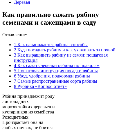
Деревья
Как правильно сажать рябину
семенами и саженцами в саду
Оглавление:
1
Как размножается рябина: способы
2
Куда посадить рябину и как ухаживать за почвой
3
Как выращивать рябину из семян: пошаговая
инструкция
4
Как сажать черенки рябины по правилам
5
Пошаговая инструкция посадки рябины
6
Уход, удобрения, подкормки рябины
7
Самые распространенные сорта рябины
8
Рубрика «Вопрос-ответ»
Рябина принадлежит роду
листопадных
морозостойких деревьев и
кустарников из семейства
Розоцветных.
Произрастает она на
любых почвах, не боится