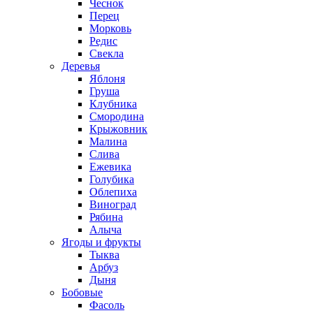
Чеснок
Перец
Морковь
Редис
Свекла
Деревья
Яблоня
Груша
Клубника
Смородина
Крыжовник
Малина
Слива
Ежевика
Голубика
Облепиха
Виноград
Рябина
Алыча
Ягоды и фрукты
Тыква
Арбуз
Дыня
Бобовые
Фасоль