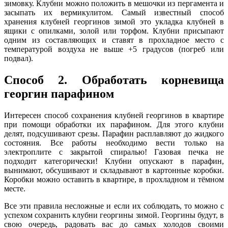
зимовку. Клубни можно положить в мешочки из пергамента и
засыпать их вермикулитом. Самый известный способ
хранения клубней георгинов зимой это укладка клубней в
ящики с опилками, золой или торфом. Клубни присыпают
одним из составляющих и ставят в прохладное место с
температурой воздуха не выше +5 градусов (погреб или
подвал).
Способ 2. Обработать корневища
георгин парафином
Интересен способ сохранения клубней георгинов в квартире
при помощи обработки их парафином. Для этого клубни
делят, подсушивают срезы. Парафин расплавляют до жидкого
состояния. Все работы необходимо вести только на
электроплите с закрытой спиралью! Газовая печка не
подходит категорически! Клубни опускают в парафин,
вынимают, обсушивают и складывают в картонные коробки.
Коробки можно оставить в квартире, в прохладном и тёмном
месте.
Все эти правила несложные и если их соблюдать, то можно с
успехом сохранить клубни георгины зимой. Георгины будут, в
свою очередь, радовать вас до самых холодов своими