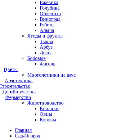
Ежевика
Голубика
Облепиха
Виноград
Рябина
Алыча
Ягоды и фрукты
Тыква
Арбуз
Дыня
Бобовые
Фасоль
Цветы
Многолетники на даче
Агротехника
Строительство
Дизайн участка
Фермерство
Животноводство
Кролики
Овцы
Коровы
Главная
Сад-Огород