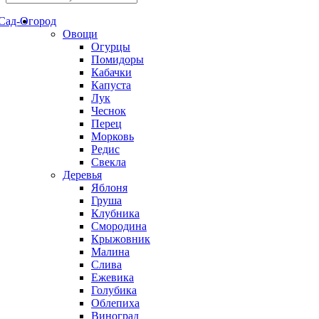
Сад-Огород
Овощи
Огурцы
Помидоры
Кабачки
Капуста
Лук
Чеснок
Перец
Морковь
Редис
Свекла
Деревья
Яблоня
Груша
Клубника
Смородина
Крыжовник
Малина
Слива
Ежевика
Голубика
Облепиха
Виноград