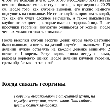
чтобы не повредить его. Для этого необходимо захватывать
немного больше земли, отступая от корня примерно на 20-25
см. После того, как клубень выкопан, его нужно немного
подсушить на солнышке. Не стоит клубень промывать водой,
так как его будет сложнее высушить, а также выкапывать
клубни от тех цветов, которые имели нездоровый вид. После
просушки георгины аккуратно очищаются от корней, после
чего их можно готовить к зимовке.
После выкопки клубни георгин делят, чтобы было цветение
было пышным, а цветы на дачной клумбе — пышными. При
делении нужно оставлять на каждой деленке минимум 2
почки и 1 корень. Режут вдоль ствола между почками,
разрезая корневую шейку. После деления клубней георгин,
срезы обрабатывают зеленкой.
Когда сажать георгины
Георгины высаживают в открытый грунт, на
клумбу в конце мая, начале июня. Эти садовые
цветы боятся заморозка.