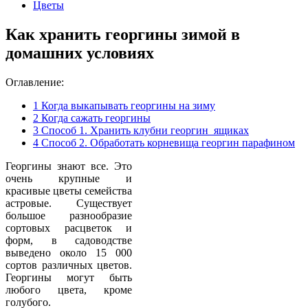
Цветы
Как хранить георгины зимой в
домашних условиях
Оглавление:
1
Когда выкапывать георгины на зиму
2
Когда сажать георгины
3
Способ 1. Хранить клубни георгин ящиках
4
Способ 2. Обработать корневища георгин парафином
Георгины знают все. Это
очень крупные и
красивые цветы семейства
астровые. Существует
большое разнообразие
сортовых расцветок и
форм, в садоводстве
выведено около 15 000
сортов различных цветов.
Георгины могут быть
любого цвета, кроме
голубого.