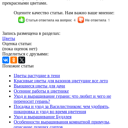
прекрасными цветами.
Оцените качество статьи. Нам важно ваше мнение:
Статья ответила на вопрос
4
Не ответила
1
Запись размещена в разделах:
Цветы
Оценка статьи:
(пока оценок нет)
Поделиться с друзьями:
Похожие статьи
Цветы растущие в тени
Красивые цветы для вазонов цветущие все лето
Вьющиеся цветы для дачи
Осенние работы в цветнике
Уход и выращивание герани: что любит и чего не
переносит герань?
Посадка и уход за Василистником: чем удобрять,
пикировка и уход во время цветения
Уход и выращивание Буддлея
Особенности выращивания комнатной примулы,
описание лучших сортов