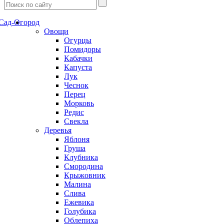
Сад-Огород
Овощи
Огурцы
Помидоры
Кабачки
Капуста
Лук
Чеснок
Перец
Морковь
Редис
Свекла
Деревья
Яблоня
Груша
Клубника
Смородина
Крыжовник
Малина
Слива
Ежевика
Голубика
Облепиха