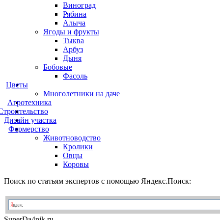
Виноград
Рябина
Алыча
Ягоды и фрукты
Тыква
Арбуз
Дыня
Бобовые
Фасоль
Цветы
Многолетники на даче
Агротехника
Строительство
Дизайн участка
Фермерство
Животноводство
Кролики
Овцы
Коровы
Поиск по статьям экспертов с помощью Яндекс.Поиск:
Super
Da4nik.
ru