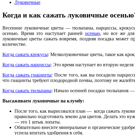
Луковичные
Когда и как сажать луковичные осенью
Весенние луковичные цветы — тюльпаны, нарциссы, крокусы
осенью. Время это наступает ранней
осенью
, но все же дл
луковичные цветы сажать вовремя, поздняя посадка может пр
количестве.
Когда сажать крокусы
: Мелколуковичные цветы, такое как крок
Когда сажать нарциссы
: Это время наступает во вторую неделя 
Когда сажать гиацинты
: После того, как вы посадили нарцис
что гиацинты требуют плодородной почвы, поэтому не жалейт
Когда сажать тюльпаны
:
Начало осенней посадки тюльпанов — э
Высаживаем луковичные на клумбу:
После того, как вырисовался план — когда сажать луков
правильно подготовить землю для цветов. Делать это нуж
— это 1 штык лопаты.
Обязательно внесите минеральные и органические удобрен
успела впитать удобрения в себя.