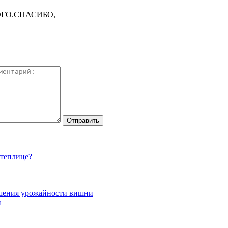
ГО.СПАСИБО,
 теплице?
ышения урожайности вишни
и