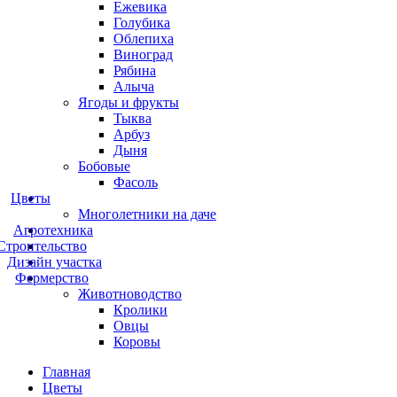
Ежевика
Голубика
Облепиха
Виноград
Рябина
Алыча
Ягоды и фрукты
Тыква
Арбуз
Дыня
Бобовые
Фасоль
Цветы
Многолетники на даче
Агротехника
Строительство
Дизайн участка
Фермерство
Животноводство
Кролики
Овцы
Коровы
Главная
Цветы