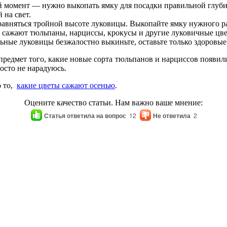
й момент — нужно выкопать ямку для посадки правильной глуби
 на свет.
равняться тройной высоте луковицы. Выкопайте ямку нужного ра
о сажают тюльпаны, нарциссы, крокусы и другие луковичные цв
ьные луковицы безжалостно выкиньте, оставьте только здоровые
редмет того, какие новые сорта тюльпанов и нарциссов появили
осто не нарадуюсь.
о то,
какие цветы сажают осенью
.
Оцените качество статьи. Нам важно ваше мнение:
Статья ответила на вопрос
12
Не ответила
2