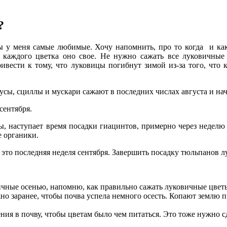
?
 у меня самые любимые. Хочу напомнить, про то когда и ка
я каждого цветка оно свое. Не нужно сажать все луковичные
ивести к тому, что луковицы погибнут зимой из-за того, что
усы, сциллы и мускари сажают в последних числах августа и нач
сентября.
сы, наступает время посадки гиацинтов, примерно через неделю
е органики.
то последняя неделя сентября. Завершить посадку тюльпанов лу
ичные осенью, напомню, как правильно сажать луковичные цвет
но заранее, чтобы почва успела немного осесть. Копают землю 
ия в почву, чтобы цветам было чем питаться. Это тоже нужно сд