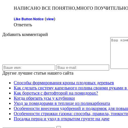
НАПИСАНО ВСЕ ПОНЯТНО,МНОГО ПОУЧИТЕЛЬНО
Like Button Notice
(
view
)
Ответить
Добавить комментарий
Другие лучшие статьи нашего сайта
Способы формирования кроны плодовых деревьев
Как сделать систему капельного полива своими руками в
Как бороться с фитофторой на помидорах?
Когда обрезать усы у клубники
Уход за помидорами в теплице из поликарбоната
Особенности внесения удобрений и подкормок для пов
Особенности стрижки газона: способы, правила, тонкост
Посадка перца и уход в открытом грунте на даче