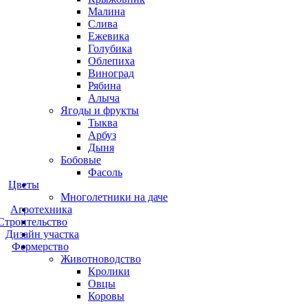
Малина
Слива
Ежевика
Голубика
Облепиха
Виноград
Рябина
Алыча
Ягоды и фрукты
Тыква
Арбуз
Дыня
Бобовые
Фасоль
Цветы
Многолетники на даче
Агротехника
Строительство
Дизайн участка
Фермерство
Животноводство
Кролики
Овцы
Коровы