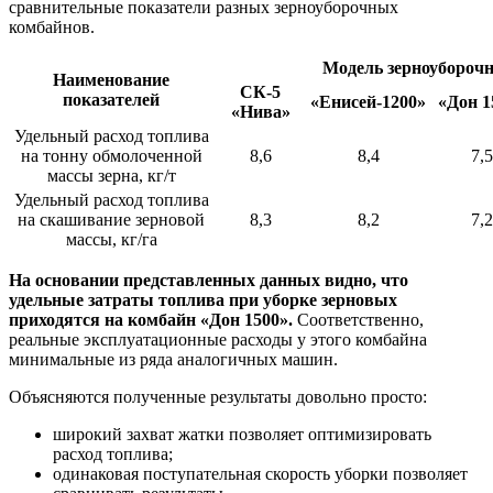
сравнительные показатели разных зерноуборочных
комбайнов.
Модель зерноуборочн
Наименование
СК-5
показателей
«Енисей-1200»
«Дон 1
«Нива»
Удельный расход топлива
на тонну обмолоченной
8,6
8,4
7,5
массы зерна, кг/т
Удельный расход топлива
на скашивание зерновой
8,3
8,2
7,2
массы, кг/га
На основании представленных данных видно, что
удельные затраты топлива при уборке зерновых
приходятся на комбайн «Дон 1500».
Соответственно,
реальные эксплуатационные расходы у этого комбайна
минимальные из ряда аналогичных машин.
Объясняются полученные результаты довольно просто:
широкий захват жатки позволяет оптимизировать
расход топлива;
одинаковая поступательная скорость уборки позволяет