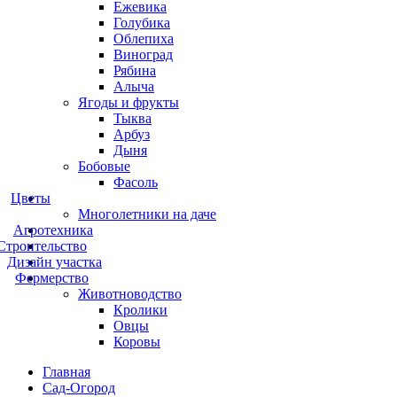
Ежевика
Голубика
Облепиха
Виноград
Рябина
Алыча
Ягоды и фрукты
Тыква
Арбуз
Дыня
Бобовые
Фасоль
Цветы
Многолетники на даче
Агротехника
Строительство
Дизайн участка
Фермерство
Животноводство
Кролики
Овцы
Коровы
Главная
Сад-Огород