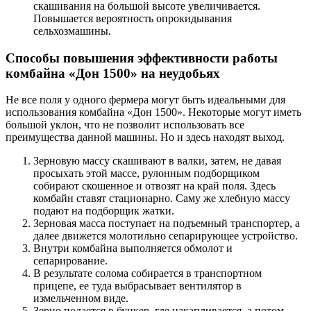
скашивания на большой высоте увеличивается.
Повышается вероятность опрокидывания
сельхозмашины.
Способы повышения эффективности работы
комбайна «Дон 1500» на неудобьях
Не все поля у одного фермера могут быть идеальными для
использования комбайна «Дон 1500». Некоторые могут иметь
большой уклон, что не позволит использовать все
преимущества данной машины. Но и здесь находят выход.
Зерновую массу скашивают в валки, затем, не давая
просыхать этой массе, рулонным подборщиком
собирают скошенное и отвозят на край поля. Здесь
комбайн ставят стационарно. Саму же хлебную массу
подают на подборщик жатки.
Зерновая масса поступает на подъемный транспортер, а
далее движется молотильно сепарирующее устройство.
Внутри комбайна выполняется обмолот и
сепарирование.
В результате солома собирается в транспортном
прицепе, ее туда выбрасывает вентилятор в
измельченном виде.
Зерно подается в бункер, где накапливается, а потом