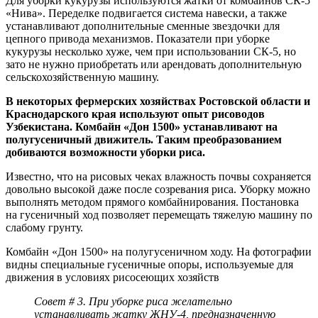
Для уборки кукурузы используются жатки от комбайнов СК-5
«Нива». Переделке подвигается система навески, а также
устанавливают дополнительные сменные звездочки для
цепного привода механизмов. Показатели при уборке
кукурузы несколько хуже, чем при использовании СК-5, но
зато не нужно приобретать или арендовать дополнительную
сельскохозяйственную машину.
В некоторых фермерских хозяйствах Ростовской области и
Краснодарского края используют опыт рисоводов
Узбекистана. Комбайн «Дон 1500» устанавливают на
полугусеничный движитель. Таким преобразованием
добиваются возможности уборки риса.
Известно, что на рисовых чеках влажность почвы сохраняется
довольно высокой даже после созревания риса. Уборку можно
выполнять методом прямого комбайнирования. Постановка
на гусеничный ход позволяет перемещать тяжелую машину по
слабому грунту.
Комбайн «Дон 1500» на полугусеничном ходу. На фотографии
видны специальные гусеничные опоры, используемые для
движения в условиях рисосеющих хозяйств
Совет # 3. При уборке риса желательно
устанавливать жатку ЖНУ-4, предназначенную