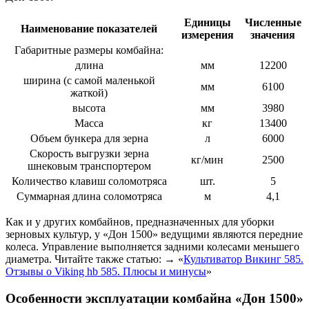
Единицы
Численные
Наименование показателей
измерения
значения
Габаритные размеры комбайна:
длина
мм
12200
ширина (с самой маленькой
мм
6100
жаткой)
высота
мм
3980
Масса
кг
13400
Объем бункера для зерна
л
6000
Скорость выгрузки зерна
кг/мин
2500
шнековым транспортером
Количество клавиш соломотряса
шт.
5
Суммарная длина соломотряса
м
4,1
Как и у других комбайнов, предназначенных для уборки
зерновых культур, у «Дон 1500» ведущими являются передние
колеса. Управление выполняется задними колесами меньшего
диаметра. Читайте также статью: → «
Культиватор Викинг 585.
Отзывы о Viking hb 585. Плюсы и минусы
»
Особенности эксплуатации комбайна «Дон 1500»