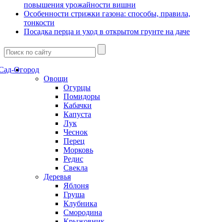
повышения урожайности вишни
Особенности стрижки газона: способы, правила,
тонкости
Посадка перца и уход в открытом грунте на даче
Сад-Огород
Овощи
Огурцы
Помидоры
Кабачки
Капуста
Лук
Чеснок
Перец
Морковь
Редис
Свекла
Деревья
Яблоня
Груша
Клубника
Смородина
Крыжовник