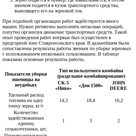
шнеком подается в кузов транспортного средства,
вывозящего его на зерновой ток.
При подобной организации работ задействуются много
машин. Нужно ритмично выполнять несколько операций,
попутно организуя движение транспортных средств. Такой
опыт проведения работ впервые был осуществлен в
предгорной зоне Ставропольского края. В дальнейшем были
сопоставлены результаты работы звеньев по уборке зерновых
с использованием нескольких сельхозмашин. В таблице
показаны основные результаты работы.
Тип используемого комбайна
Показатели уборки
(раздельное комбайнирование)
пшеницы на
СК-5
JOHN
неудобьях
«Дон 1500»
«Нива»
DEERE
Удельный расход
топлива на одну
14,3
18,4
16,2
тонну зерна, кг/т
Количество
задействованных
1
3
2
единиц
сельхозтехники, шт.
Производительность