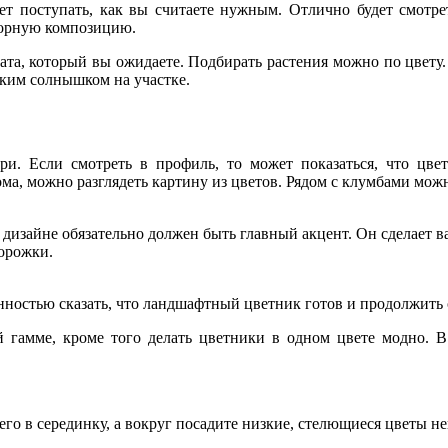
ет поступать, как вы считаете нужным. Отлично будет смотре
горную композицию.
тата, который вы ожидаете. Подбирать растения можно по цвет
рким солнышком на участке.
и. Если смотреть в профиль, то может показаться, что цве
ма, можно разглядеть картину из цветов. Рядом с клумбами мож
 дизайне обязательно должен быть главный акцент. Он сделает
орожки.
нностью сказать, что ландшафтный цветник готов и продолжить 
 гамме, кроме того делать цветники в одном цвете модно. В
его в серединку, а вокруг посадите низкие, стелющиеся цветы н