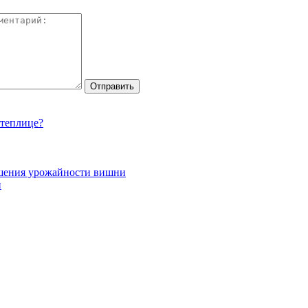
 теплице?
ышения урожайности вишни
и