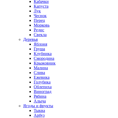
Кабачки
Капуста
Лук
Чеснок
Перец
Морковь
Редис
Свекла
Деревья
Яблоня
Груша
Клубника
Смородина
Крыжовник
Малина
Слива
Ежевика
Голубика
Облепиха
Виноград
Рябина
Алыча
Ягоды и фрукты
Тыква
Арбуз