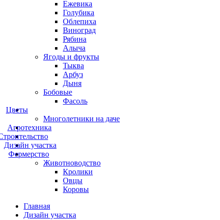
Ежевика
Голубика
Облепиха
Виноград
Рябина
Алыча
Ягоды и фрукты
Тыква
Арбуз
Дыня
Бобовые
Фасоль
Цветы
Многолетники на даче
Агротехника
Строительство
Дизайн участка
Фермерство
Животноводство
Кролики
Овцы
Коровы
Главная
Дизайн участка