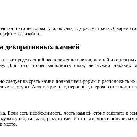
частка и это не только уголок сада, где растут цветы. Скорее эт
дшафтного дизайна.
м декоративных камней
лан, распределяющий расположение цветов, камней и отдельных 
у. Для того чтобы выполнить план, не нужно никаких ма
льно следует выбрать камни подходящей формы и расположить их
атные текстуры. Ассиметричные, неровные, шероховатые камни 
 Если есть необходимость, часть камней стоит закопать в зем
кульптурой, галькой, ракушками. Из гальки могут получиться
в место.