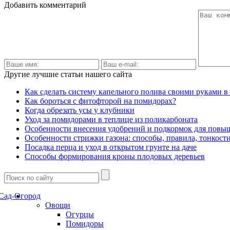
Добавить комментарий
Другие лучшие статьи нашего сайта
Как сделать систему капельного полива своими руками в
Как бороться с фитофторой на помидорах?
Когда обрезать усы у клубники
Уход за помидорами в теплице из поликарбоната
Особенности внесения удобрений и подкормок для пов
Особенности стрижки газона: способы, правила, тонкост
Посадка перца и уход в открытом грунте на даче
Способы формирования кроны плодовых деревьев
Сад-Огород
Овощи
Огурцы
Помидоры