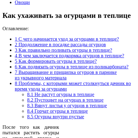
Овощи
Как ухаживать за огурцами в теплице
Оглавление:
1
С чего начинается уход за огурцами в теплице?
2
Продолжение в посадке рассады огурцов
3
Как правильно поливать огурцы в теплице?
4
В чем заключается подкормка огурцов в теплице?
5
Как формировать огурцы в теплице?
6
Как подвязать огурцы в теплице из поликарбоната?
7
Выращивание и прищипка огурцов в парнике
из укрывного материала
8
Проблемы, с которыми может столкнуться дачник во
время ухода за огурцами
8.1
Не растут огурцы в теплице
8.2
Пустоцвет на огурцах в теплице
8.3
Вянут листья у огурцов в теплице
8.4
Горчат огурцы в теплице
8.5
Огурцы внутри пустые
После того как дачник
пытался растить огурцы