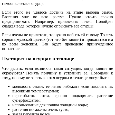
самоопыляемые огурцы.
Если этого не удалось достичь на этапе выбора семян.
Растения уже во всю растут. Нужно что-то срочно
предпринимать. Например, привлекать пчел. Подойдет
сладкая вода, которой нужно опрыскать все огурцы.
Если пчелы не прилетели, то нужно побыть ей самому. То есть
сорвать мужской цветок (тот что без завязи) и прикасаться им
ко всем женским. Так будет проведено принужденное
опыление.
Пустоцвет на огурцах в теплице
Что делать, если возникла такая ситуация, когда завязи не
образуются? Понять причину и устранить ее. Поводами к
тому, почему не завязываются огурцы в теплице могут быть:
молодость семян, ее легко избежать если закалить их
высокими температурами;
переизбыток азота, срочно подкормить растение
суперфосфатом;
использование для полива холодной воды;
растения посажены очень густо;
земля перелита водой.