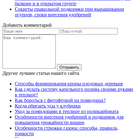
балконе и в открытом грунте
Секреты правильной подкормки при выращивании
огурцов, сроки внесения удобрений
Добавить комментарий
Другие лучшие статьи нашего сайта
Способы формирования кроны плодовых деревьев
Как сделать систему капельного полива своими руками
в теплице?
Как бороться с фитофторой на помидорах?
Когда обрезать усы у клубники
Уход за помидорами в теплице из поликарбоната
Особенности внесения удобрений и подкормок для
повышения урожайности вишни
Особенности стрижки газона: способы, правила,
тонкости