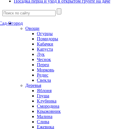
Посадка перца и уход в открытом грунте на даче
Сад-Огород
Овощи
Огурцы
Помидоры
Кабачки
Капуста
Лук
Чеснок
Перец
Морковь
Редис
Свекла
Деревья
Яблоня
Груша
Клубника
Смородина
Крыжовник
Малина
Слива
Ежевика