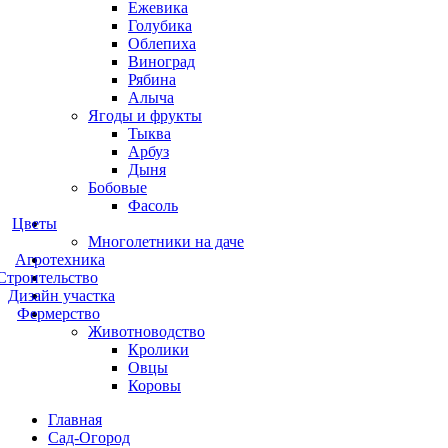
Ежевика
Голубика
Облепиха
Виноград
Рябина
Алыча
Ягоды и фрукты
Тыква
Арбуз
Дыня
Бобовые
Фасоль
Цветы
Многолетники на даче
Агротехника
Строительство
Дизайн участка
Фермерство
Животноводство
Кролики
Овцы
Коровы
Главная
Сад-Огород