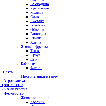
Смородина
Крыжовник
Малина
Слива
Ежевика
Голубика
Облепиха
Виноград
Рябина
Алыча
Ягоды и фрукты
Тыква
Арбуз
Дыня
Бобовые
Фасоль
Цветы
Многолетники на даче
Агротехника
Строительство
Дизайн участка
Фермерство
Животноводство
Кролики