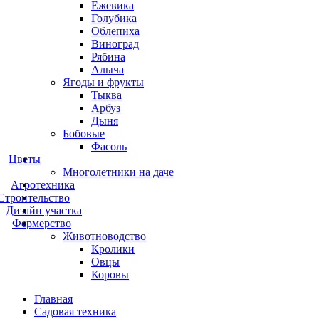
Ежевика
Голубика
Облепиха
Виноград
Рябина
Алыча
Ягоды и фрукты
Тыква
Арбуз
Дыня
Бобовые
Фасоль
Цветы
Многолетники на даче
Агротехника
Строительство
Дизайн участка
Фермерство
Животноводство
Кролики
Овцы
Коровы
Главная
Садовая техника