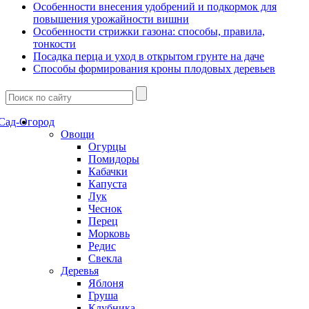
Особенности внесения удобрений и подкормок для
повышения урожайности вишни
Особенности стрижки газона: способы, правила,
тонкости
Посадка перца и уход в открытом грунте на даче
Способы формирования кроны плодовых деревьев
Сад-Огород
Овощи
Огурцы
Помидоры
Кабачки
Капуста
Лук
Чеснок
Перец
Морковь
Редис
Свекла
Деревья
Яблоня
Груша
Клубника