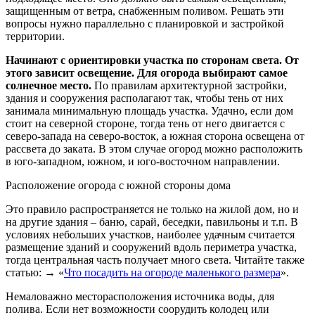
защищенным от ветра, снабженным поливом. Решать эти
вопросы нужно параллельно с планировкой и застройкой
территории.
Начинают с ориентировки участка по сторонам света. От
этого зависит освещение. Для огорода выбирают самое
солнечное место.
По правилам архитектурной застройки,
здания и сооружения располагают так, чтобы тень от них
занимала минимальную площадь участка. Удачно, если дом
стоит на северной стороне, тогда тень от него двигается с
северо-запада на северо-восток, а южная сторона освещена от
рассвета до заката. В этом случае огород можно расположить
в юго-западном, южном, и юго-восточном направлении.
Расположение огорода с южной стороны дома
Это правило распространяется не только на жилой дом, но и
на другие здания – баню, сарай, беседки, павильоны и т.п. В
условиях небольших участков, наиболее удачным считается
размещение зданий и сооружений вдоль периметра участка,
тогда центральная часть получает много света. Читайте также
статью: → «
Что посадить на огороде маленького размера
».
Немаловажно месторасположения источника воды, для
полива. Если нет возможности соорудить колодец или