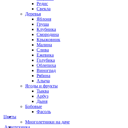
Редис
Свекла
Деревья
Яблоня
Груша
Клубника
Смородина
Крыжовник
Малина
Слива
Ежевика
Голубика
Облепиха
Виноград
Рябина
Алыча
Ягоды и фрукты
Тыква
Арбуз
Дыня
Бобовые
Фасоль
Цветы
Многолетники на даче
Агротехника