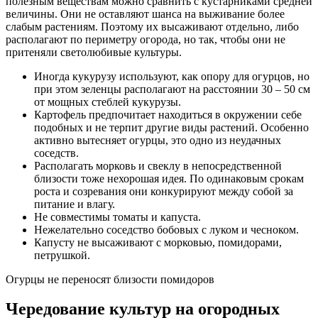
полезным веществам можно сравнить с кустарниками средней
величины. Они не оставляют шанса на выживание более
слабым растениям. Поэтому их высаживают отдельно, либо
располагают по периметру огорода, но так, чтобы они не
притеняли светолюбивые культуры.
Иногда кукурузу используют, как опору для огурцов, но
при этом зеленцы располагают на расстоянии 30 – 50 см
от мощных стеблей кукурузы.
Картофель предпочитает находиться в окружении себе
подобных и не терпит другие виды растений. Особенно
активно вытесняет огурцы, это одно из неудачных
соседств.
Располагать морковь и свеклу в непосредственной
близости тоже нехорошая идея. По одинаковым срокам
роста и созревания они конкурируют между собой за
питание и влагу.
Не совместимы томаты и капуста.
Нежелательно соседство бобовых с луком и чесноком.
Капусту не высаживают с морковью, помидорами,
петрушкой.
Огурцы не переносят близости помидоров
Чередование культур на огородных