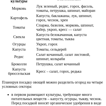
культуры
Лук зеленый, редис, горох, фасоль,
Морковь
томаты, петрушка, шпинат, майоран
Капуста, баклажаны, лук, шпинат,
Картофель
горох, чеснок, хрен
Спаржа, базилик, морковь, шпинат,
Томаты
чабер, укроп, кресс — салат
Капуста белокачанная, капуста
Свекла
цветная, томаты, тыква
Огурцы
Укроп, горох
Капуста
Томаты, сельдерей
Салат кочанный, салат листовой,
Редис
шпинат, кольраби
Броколли
Петрушка, салат кочанный
Капуста
Кресс – салат, горох, редька
брюссельская
Планируя посадку овощей можно разделить огород на четыре
условных сектора:
в первом размещают культуры, требующие много
питательных веществ – капусту, огурцы, тыкву, чеснок.
Перед посадкой вносят органические удобрения в виде