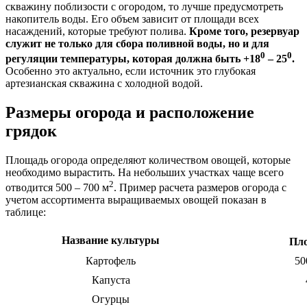
скважину поблизости с огородом, то лучше предусмотреть
накопитель воды. Его объем зависит от площади всех
насаждений, которые требуют полива.
Кроме того, резервуар
служит не только для сбора поливной воды, но и для
0
0
регуляции температуры, которая должна быть +18
– 25
.
Особенно это актуально, если источник это глубокая
артезианская скважина с холодной водой.
Размеры огорода и расположение
грядок
Площадь огорода определяют количеством овощей, которые
необходимо вырастить. На небольших участках чаще всего
2
отводится 500 – 700 м
. Пример расчета размеров огорода с
учетом ассортимента выращиваемых овощей показан в
таблице:
Название культуры
Пл
Картофель
50
Капуста
Огурцы