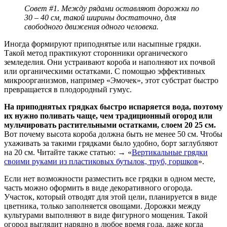
Совет #1. Между рядами оставляют дорожки по
30 – 40 см, такой ширины достаточно, для
свободного движения одного человека.
Иногда формируют приподнятые или насыпные грядки.
Такой метод практикуют сторонники органического
земледелия. Они устраивают короба и наполняют их почвой
или органическими остатками. С помощью эффективных
микроорганизмов, например «Эмочек», этот субстрат быстро
превращается в плодородный гумус.
На приподнятых грядках быстро испаряется вода, поэтому
их нужно поливать чаще, чем традиционный огород или
мульчировать растительными остатками, слоем 20 25 см.
Вот почему высота короба должна быть не менее 50 см. Чтобы
ухаживать за такими грядками было удобно, борт заглубляют
на 20 см. Читайте также статью: → «
Вертикальные грядки
своими руками из пластиковых бутылок, труб, горшков
».
Если нет возможности разместить все грядки в одном месте,
часть можно оформить в виде декоративного огорода.
Участок, который отводят для этой цели, планируется в виде
цветника, только заполняется овощами. Дорожки между
культурами выполняют в виде фигурного мощения. Такой
огород выглядит нарядно в любое время года, даже когда