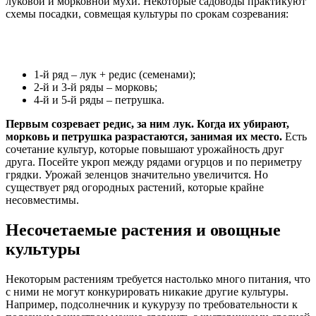
луковой и морковной мухи. Некоторые садоводы практикуют
схемы посадки, совмещая культуры по срокам созревания:
1-й ряд – лук + редис (семенами);
2-й и 3-й ряды – морковь;
4-й и 5-й ряды – петрушка.
Первым созревает редис, за ним лук. Когда их убирают,
морковь и петрушка разрастаются, занимая их место.
Есть
сочетание культур, которые повышают урожайность друг
друга. Посейте укроп между рядами огурцов и по периметру
грядки. Урожай зеленцов значительно увеличится. Но
существует ряд огородных растений, которые крайне
несовместимы.
Несочетаемые растения и овощные
культуры
Некоторым растениям требуется настолько много питания, что
с ними не могут конкурировать никакие другие культуры.
Например, подсолнечник и кукурузу по требовательности к