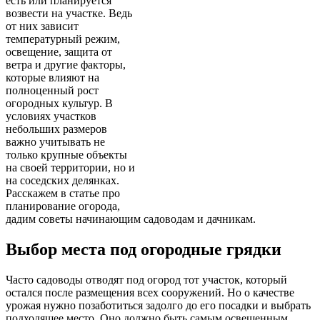
есть или планируется
возвести на участке. Ведь
от них зависит
температурный режим,
освещение, защита от
ветра и другие факторы,
которые влияют на
полноценный рост
огородных культур. В
условиях участков
небольших размеров
важно учитывать не
только крупные объекты
на своей территории, но и
на соседских делянках.
Расскажем в статье про
планирование огорода,
дадим советы начинающим садоводам и дачникам.
Выбор места под огородные грядки
Часто садоводы отводят под огород тот участок, который
остался после размещения всех сооружений. Но о качестве
урожая нужно позаботиться задолго до его посадки и выбрать
подходящее место. Оно должно быть самым освещенным,