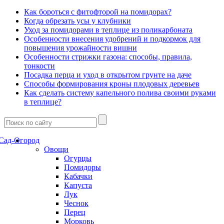
Как бороться с фитофторой на помидорах?
Когда обрезать усы у клубники
Уход за помидорами в теплице из поликарбоната
Особенности внесения удобрений и подкормок для
повышения урожайности вишни
Особенности стрижки газона: способы, правила,
тонкости
Посадка перца и уход в открытом грунте на даче
Способы формирования кроны плодовых деревьев
Как сделать систему капельного полива своими руками
в теплице?
Сад-Огород
Овощи
Огурцы
Помидоры
Кабачки
Капуста
Лук
Чеснок
Перец
Морковь