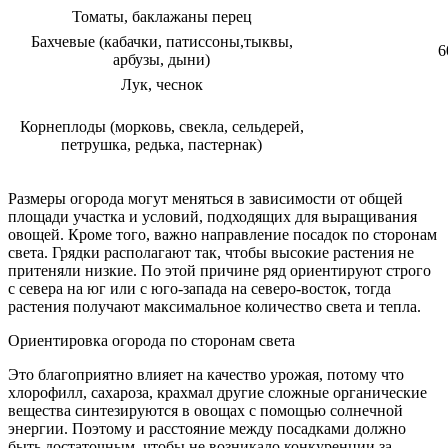
Томаты, баклажаны перец
Бахчевые (кабачки, патиссоны,тыквы,
6
арбузы, дыни)
Лук, чеснок
Корнеплоды (морковь, свекла, сельдерей,
петрушка, редька, пастернак)
Размеры огорода могут меняться в зависимости от общей
площади участка и условий, подходящих для выращивания
овощей. Кроме того, важно направление посадок по сторонам
света. Грядки располагают так, чтобы высокие растения не
притеняли низкие. По этой причине ряд ориентируют строго
с севера на юг или с юго-запада на северо-восток, тогда
растения получают максимальное количество света и тепла.
Ориентировка огорода по сторонам света
Это благоприятно влияет на качество урожая, потому что
хлорофилл, сахароза, крахмал другие сложные органические
вещества синтезируются в овощах с помощью солнечной
энергии. Поэтому и расстояние между посадками должно
быть достаточным, чтобы не возникало конкуренции за