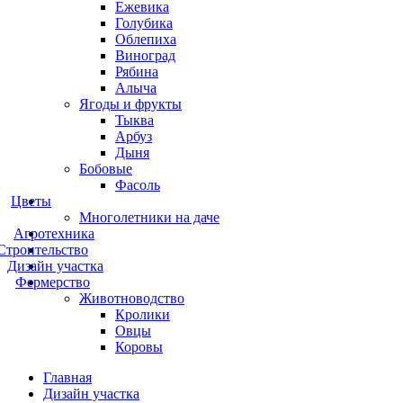
Ежевика
Голубика
Облепиха
Виноград
Рябина
Алыча
Ягоды и фрукты
Тыква
Арбуз
Дыня
Бобовые
Фасоль
Цветы
Многолетники на даче
Агротехника
Строительство
Дизайн участка
Фермерство
Животноводство
Кролики
Овцы
Коровы
Главная
Дизайн участка