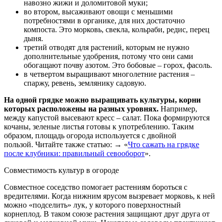
навозно жижи и доломитовой муки;
во втором, высаживают овощи с меньшими
потребностями в органике, для них достаточно
компоста. Это морковь, свекла, кольраби, редис, перец
дыня.
третий отводят для растений, которым не нужно
дополнительные удобрения, потому что они сами
обогащают почву азотом. Это бобовые – горох, фасоль.
в четвертом выращивают многолетние растения –
спаржу, ревень, землянику садовую.
На одной грядке можно выращивать культуры, корни
которых расположены на разных уровнях.
Например,
между капустой высевают кресс – салат. Пока формируются
кочаны, зеленые листья готовы к употреблению. Таким
образом, площадь огорода используется с двойной
пользой. Читайте также статью: → «
Что сажать на грядке
после клубники: правильный севооборот
».
Совместимость культур в огороде
Совместное соседство помогает растениям бороться с
вредителями. Когда нижним ярусом вызревает морковь, к ней
можно «подселить» лук, у которого поверхностный
корнеплод. В таком союзе растения защищают друг друга от