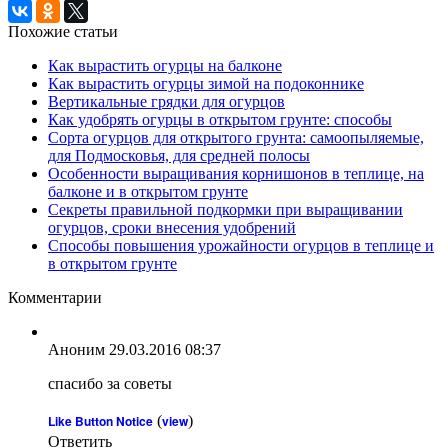
Похожие статьи
Как вырастить огурцы на балконе
Как вырастить огурцы зимой на подоконнике
Вертикальные грядки для огурцов
Как удобрять огурцы в открытом грунте: способы
Сорта огурцов для открытого грунта: самоопыляемые,
для Подмосковья, для средней полосы
Особенности выращивания корнишонов в теплице, на
балконе и в открытом грунте
Секреты правильной подкормки при выращивании
огурцов, сроки внесения удобрений
Способы повышения урожайности огурцов в теплице и
в открытом грунте
Комментарии
Аноним
29.03.2016 08:37
спасибо за советы
Like Button Notice
(
view
)
Ответить