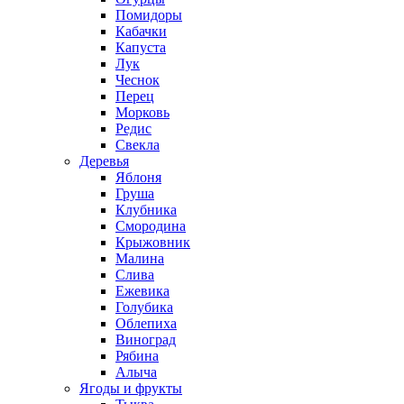
Помидоры
Кабачки
Капуста
Лук
Чеснок
Перец
Морковь
Редис
Свекла
Деревья
Яблоня
Груша
Клубника
Смородина
Крыжовник
Малина
Слива
Ежевика
Голубика
Облепиха
Виноград
Рябина
Алыча
Ягоды и фрукты