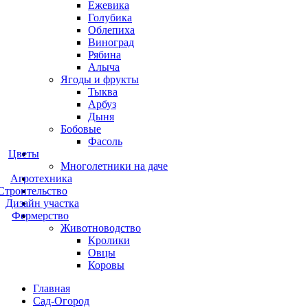
Ежевика
Голубика
Облепиха
Виноград
Рябина
Алыча
Ягоды и фрукты
Тыква
Арбуз
Дыня
Бобовые
Фасоль
Цветы
Многолетники на даче
Агротехника
Строительство
Дизайн участка
Фермерство
Животноводство
Кролики
Овцы
Коровы
Главная
Сад-Огород