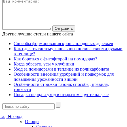
Другие лучшие статьи нашего сайта
Способы формирования кроны плодовых деревьев
Как сделать систему капельного полива своими руками
в теплице?
Как бороться с фитофторой на помидорах?
Когда обрезать усы у клубники
Уход за помидорами в теплице из поликарбоната
Особенности внесения удобрений и подкормок для
повышения урожайности вишни
Особенности стрижки газона: способы, правила,
тонкости
Посадка перца и уход в открытом грунте на даче
Сад-Огород
Овощи
Огурцы