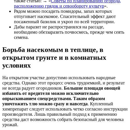
также статью: → «
Советы по планированию огорода,
расположению грядок и севообороту культур
».
Рядом можно посадить помидоры, запах которых
отпугивает насекомое. Спасительный эффект дают
посаженный базилик и укроп по всей территории.
Дабы паразит не распространялся на рассаде,
необходимо обеззаразить почвосмесь, прежде чем сеять
семена.
Борьба насекомым в теплице, в
открытом грунте и в комнатных
условиях
На открытом участке допустимо использовать народные
средства. Однако этот процесс очень трудоемкий, и результат
не всегда радует огородников.
Большие площади овощей
избавить от вредителя можно исключительно
опрыскиванием спецсредствами. Таким образом
уничтожить тлю можно сразу и навсегда
. Купленный
химпрепарат следует использовать четко согласно инструкции
производителя. Лишь правильный подход к применению
средства даст возможность собрать безопасный для человека
урожай.