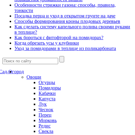
Особенности стрижки газона: способы, правила,
тонкости
Посадка перца и уход в открытом грунте на даче
Способы формирования кроны плодовых деревьев
Как сделать систему капельного полива своими руками
в теплице?
Как бороться с фитофторой на помидорах?
Когда обрезать усы у клубники
Уход за помидорами в теплице из поликарбоната
Сад-Огород
Овощи
Огурцы
Помидоры
Кабачки
Капуста
Лук
Чеснок
Перец
Морковь
Редис
Свекла