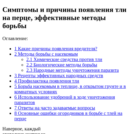
Симптомы и причины появления тли
на перце, эффективные методы
борьбы
Оглавление:
1
Какие причины появления вредителя?
2
Методы борьбы с насекомым
2.1
Химические средства против тли
2.2
Биологические методы борьбы
2.3
Народные методы уничтожения паразита
3
Рецепты эффективных народных средств
4
Профилактика появления тли
5
Борьба насекомым в теплице, в открытом грунте и в
комнатных условиях
6
Использование удобрений в ходе уничтожения
паразитов
7
Ответы на часто задаваемые вопросы
8
Основные ошибки огородников в борьбе с тлей на
перце
Наверное, каждый