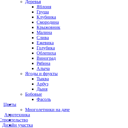
Деревья
Яблоня
Груша
Клубника
Смородина
Крыжовник
Малина
Слива
Ежевика
Голубика
Облепиха
Виноград
Рябина
Алыча
Ягоды и фрукты
Тыква
Арбуз
Дыня
Бобовые
Фасоль
Цветы
Многолетники на даче
Агротехника
Строительство
Дизайн участка