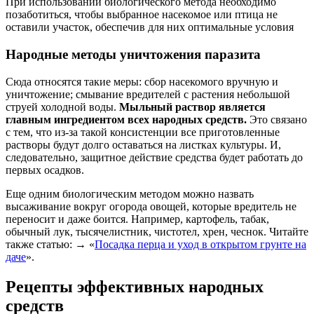
При использовании биологического метода необходимо
позаботиться, чтобы выбранное насекомое или птица не
оставили участок, обеспечив для них оптимальные условия
Народные методы уничтожения паразита
Сюда относятся такие меры: сбор насекомого вручную и
уничтожение; смывание вредителей с растения небольшой
струей холодной воды.
Мыльный раствор является
главным ингредиентом всех народных средств.
Это связано
с тем, что из-за такой консистенции все приготовленные
растворы будут долго оставаться на листках культуры. И,
следовательно, защитное действие средства будет работать до
первых осадков.
Еще одним биологическим методом можно назвать
высаживание вокруг огорода овощей, которые вредитель не
переносит и даже боится. Например, картофель, табак,
обычный лук, тысячелистник, чистотел, хрен, чеснок. Читайте
также статью: → «
Посадка перца и уход в открытом грунте на
даче
».
Рецепты эффективных народных
средств