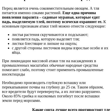
Перец является очень соковместительным овощем. А тля
питается именно соками растений.
Еще одна причина
появления паразита – садовые муравьи, которые едят
падь, выделяемую тлей, поэтому всячески охраняют ее.
К
основным признакам атаки тлей можно отнести следующие:
листья растения скручиваются и подсыхают;
появляется падь, которую выделяет тля;
листки блестящие и липкие на ощупь;
с другой стороны листочков видны взрослые особи и их
яйца.
При ликвидации массовой атаки тли на насаждениях в
промышленных масштабах обычные народные средства
помогают слабо, поэтому стоит применить промышленные
инсектициды
Необходимо производить глубокую вспашку или
перекапывание почвы на глубину до 25 см. Таким образом,
все вредители будут перевернуты, а их логово разрушено.
Около 85% грибка и насекомых погибнут после вспашки
земли перед морозами.
Какие сорта лучше всего противостоят тле