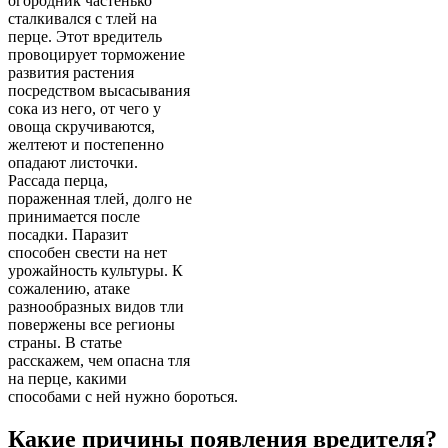
огородник частенько
сталкивался с тлей на
перце. Этот вредитель
провоцирует торможение
развития растения
посредством высасывания
сока из него, от чего у
овоща скручиваются,
желтеют и постепенно
опадают листочки.
Рассада перца,
пораженная тлей, долго не
принимается после
посадки. Паразит
способен свести на нет
урожайность культуры. К
сожалению, атаке
разнообразных видов тли
повержены все регионы
страны. В статье
расскажем, чем опасна тля
на перце, какими
способами с ней нужно бороться.
Какие причины появления вредителя?