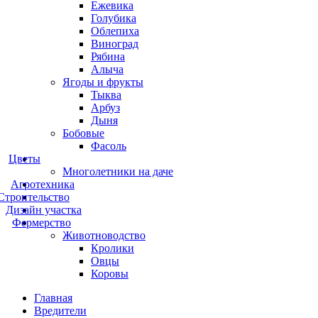
Ежевика
Голубика
Облепиха
Виноград
Рябина
Алыча
Ягоды и фрукты
Тыква
Арбуз
Дыня
Бобовые
Фасоль
Цветы
Многолетники на даче
Агротехника
Строительство
Дизайн участка
Фермерство
Животноводство
Кролики
Овцы
Коровы
Главная
Вредители