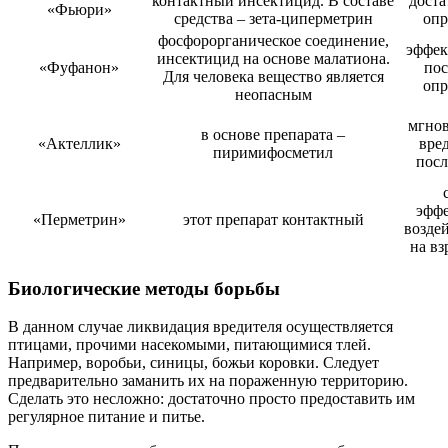
контактный инсектицид. В составе
доста
«Фьюри»
средства – зета-циперметрин
опр
фосфорорганическое соединение,
эффек
инсектицид на основе малатиона.
«Фуфанон»
пос
Для человека вещество является
опр
неопасным
мгнов
в основе препарата –
«Актеллик»
вред
пиримифосметил
посл
эффе
«Перметрин»
этот препарат контактный
воздей
на вз
Биологические методы борьбы
В данном случае ликвидация вредителя осуществляется
птицами, прочими насекомыми, питающимися тлей.
Например, воробьи, синицы, божьи коровки. Следует
предварительно заманить их на пораженную территорию.
Сделать это несложно: достаточно просто предоставить им
регулярное питание и питье.