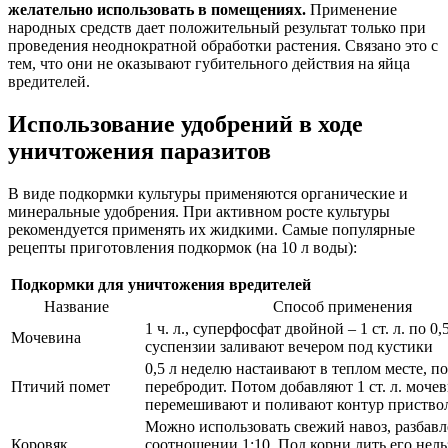
желательно использовать в помещениях.
Применение
народных средств дает положительный результат только при
проведения неоднократной обработки растения. Связано это с
тем, что они не оказывают губительного действия на яйца
вредителей.
Использование удобрений в ходе
уничтожения паразитов
В виде подкормки культуры применяются органические и
минеральные удобрения. При активном росте культуры
рекомендуется применять их жидкими. Самые популярные
рецепты приготовления подкормок (на 10 л воды):
Подкормки для уничтожения вредителей
Название
Способ применения
1 ч. л., суперфосфат двойной – 1 ст. л. по 0,
Мочевина
суспензии заливают вечером под кустики
0,5 л неделю настаивают в теплом месте, по
Птичий помет
перебродит. Потом добавляют 1 ст. л. моче
перемешивают и поливают контур приство
Можно использовать свежий навоз, разбав
Коровяк
соотношении 1:10. Под корни лить его нель