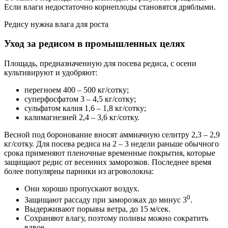
Если влаги недостаточно корнеплоды становятся дряблыми.
Редису нужна влага для роста
Уход за редисом в промышленных целях
Площадь, предназначенную для посева редиса, с осени
культивируют и удобряют:
перегноем 400 – 500 кг/сотку;
суперфосфатом 3 – 4,5 кг/сотку;
сульфатом калия 1,6 – 1,8 кг/сотку;
калимагнезией 2,4 – 3,6 кг/сотку.
Весной под боронование вносят аммиачную селитру 2,3 – 2,9
кг/сотку. Для посева редиса на 2 – 3 недели раньше обычного
срока применяют пленочные временные покрытия, которые
защищают редис от весенних заморозков. Последнее время
более популярны парники из агроволокна:
Они хорошо пропускают воздух.
0
Защищают рассаду при заморозках до минус 3
.
Выдерживают порывы ветра, до 15 м/сек.
Сохраняют влагу, поэтому поливы можно сократить
вдвое.