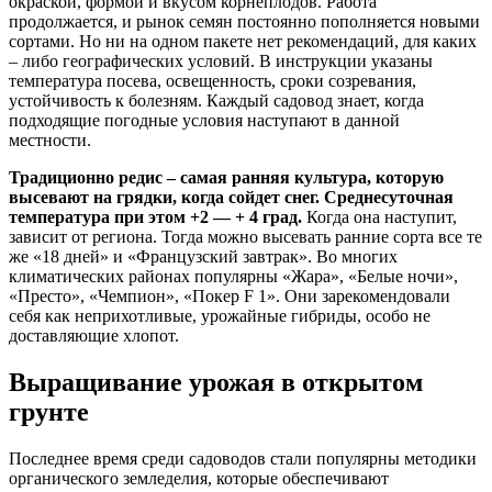
окраской, формой и вкусом корнеплодов. Работа
продолжается, и рынок семян постоянно пополняется новыми
сортами. Но ни на одном пакете нет рекомендаций, для каких
– либо географических условий. В инструкции указаны
температура посева, освещенность, сроки созревания,
устойчивость к болезням. Каждый садовод знает, когда
подходящие погодные условия наступают в данной
местности.
Традиционно редис – самая ранняя культура, которую
высевают на грядки, когда сойдет снег. Среднесуточная
температура при этом +2 — + 4 град.
Когда она наступит,
зависит от региона. Тогда можно высевать ранние сорта все те
же «18 дней» и «Французский завтрак». Во многих
климатических районах популярны «Жара», «Белые ночи»,
«Престо», «Чемпион», «Покер F 1». Они зарекомендовали
себя как неприхотливые, урожайные гибриды, особо не
доставляющие хлопот.
Выращивание урожая в открытом
грунте
Последнее время среди садоводов стали популярны методики
органического земледелия, которые обеспечивают