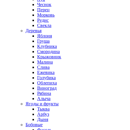
Чеснок
Перец
Морковь
Редис
Свекла
Деревья
Яблоня
Груша
Клубника
Смородина
Крыжовник
Малина
Слива
Ежевика
Голубика
Облепиха
Виноград
Рябина
Алыча
Ягоды и фрукты
Тыква
Арбуз
Дыня
Бобовые
Фасоль