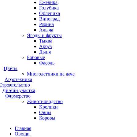
Ежевика
Голубика
Облепиха
Виноград
Рябина
Алыча
Ягоды и фрукты
Тыква
Арбуз
Дыня
Бобовые
Фасоль
Цветы
Многолетники на даче
Агротехника
Строительство
Дизайн участка
Фермерство
Животноводство
Кролики
Овцы
Коровы
Главная
Овощи