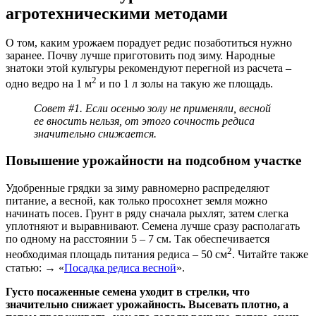
агротехническими методами
О том, каким урожаем порадует редис позаботиться нужно
заранее. Почву лучше приготовить под зиму. Народные
знатоки этой культуры рекомендуют перегной из расчета –
2
одно ведро на 1 м
и по 1 л золы на такую же площадь.
Совет #1. Если осенью золу не применяли, весной
ее вносить нельзя, от этого сочность редиса
значительно снижается.
Повышение урожайности на подсобном участке
Удобренные грядки за зиму равномерно распределяют
питание, а весной, как только просохнет земля можно
начинать посев. Грунт в ряду сначала рыхлят, затем слегка
уплотняют и выравнивают. Семена лучше сразу располагать
по одному на расстоянии 5 – 7 см. Так обеспечивается
2
необходимая площадь питания редиса – 50 см
. Читайте также
статью: → «
Посадка редиса весной
».
Густо посаженные семена уходит в стрелки, что
значительно снижает урожайность. Высевать плотно, а