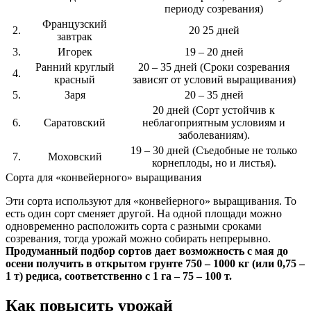
периоду созревания)
Французский
2.
20 25 дней
завтрак
3.
Игорек
19 – 20 дней
Ранний круглый
20 – 35 дней (Сроки созревания
4.
красный
зависят от условий выращивания)
5.
Заря
20 – 35 дней
20 дней (Сорт устойчив к
6.
Саратовский
неблагоприятным условиям и
заболеваниям).
19 – 30 дней (Съедобные не только
7.
Моховский
корнеплоды, но и листья).
Сорта для «конвейерного» выращивания
Эти сорта используют для «конвейерного» выращивания. То
есть один сорт сменяет другой. На одной площади можно
одновременно расположить сорта с разными сроками
созревания, тогда урожай можно собирать непрерывно.
Продуманный подбор сортов дает возможность с мая до
осени получить в открытом грунте 750 – 1000 кг (или 0,75 –
1 т) редиса, соответственно с 1 га – 75 – 100 т.
Как повысить урожай