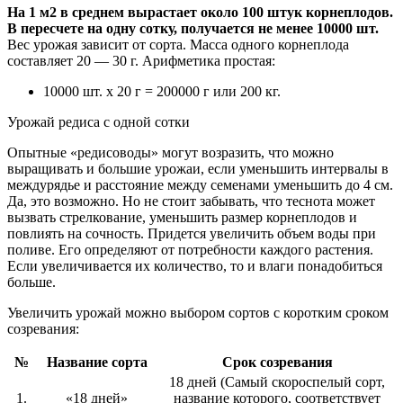
На 1 м2 в среднем вырастает около 100 штук корнеплодов.
В пересчете на одну сотку, получается не менее 10000 шт.
Вес урожая зависит от сорта. Масса одного корнеплода
составляет 20 — 30 г. Арифметика простая:
10000 шт. х 20 г = 200000 г или 200 кг.
Урожай редиса с одной сотки
Опытные «редисоводы» могут возразить, что можно
выращивать и большие урожаи, если уменьшить интервалы в
междурядье и расстояние между семенами уменьшить до 4 см.
Да, это возможно. Но не стоит забывать, что теснота может
вызвать стрелкование, уменьшить размер корнеплодов и
повлиять на сочность. Придется увеличить объем воды при
поливе. Его определяют от потребности каждого растения.
Если увеличивается их количество, то и влаги понадобиться
больше.
Увеличить урожай можно выбором сортов с коротким сроком
созревания:
№
Название сорта
Срок созревания
18 дней (Самый скороспелый сорт,
1.
«18 дней»
название которого, соответствует