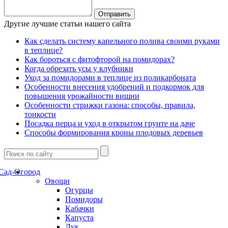
Другие лучшие статьи нашего сайта
Как сделать систему капельного полива своими руками
в теплице?
Как бороться с фитофторой на помидорах?
Когда обрезать усы у клубники
Уход за помидорами в теплице из поликарбоната
Особенности внесения удобрений и подкормок для
повышения урожайности вишни
Особенности стрижки газона: способы, правила,
тонкости
Посадка перца и уход в открытом грунте на даче
Способы формирования кроны плодовых деревьев
Сад-Огород
Овощи
Огурцы
Помидоры
Кабачки
Капуста
Лук