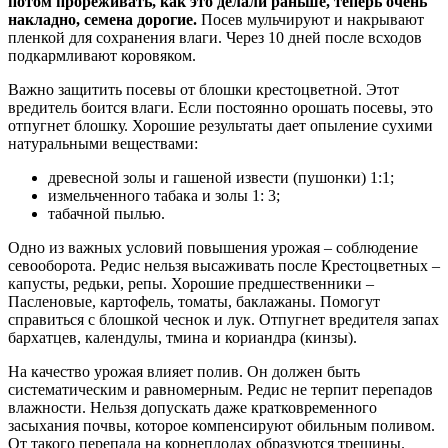
потом прореживать, как это делали раньше, теперь очень
накладно, семена дорогие.
Посев мульчируют и накрывают
пленкой для сохранения влаги. Через 10 дней после всходов
подкармливают коровяком.
Важно защитить посевы от блошки крестоцветной. Этот
вредитель боится влаги. Если постоянно орошать посевы, это
отпугнет блошку. Хорошие результаты дает опыление сухими
натуральными веществами:
древесной золы и гашеной извести (пушонки) 1:1;
измельченного табака и золы 1: 3;
табачной пылью.
Одно из важных условий повышения урожая – соблюдение
севооборота. Редис нельзя высаживать после Крестоцветных –
капусты, редьки, репы. Хорошие предшественники –
Пасленовые, картофель, томаты, баклажаны. Помогут
справиться с блошкой чеснок и лук. Отпугнет вредителя запах
бархатцев, календулы, тмина и кориандра (кинзы).
На качество урожая влияет полив. Он должен быть
систематическим и равномерным. Редис не терпит перепадов
влажности. Нельзя допускать даже кратковременного
засыхания почвы, которое компенсируют обильным поливом.
От такого перепада на корнеплодах образуются трещины.