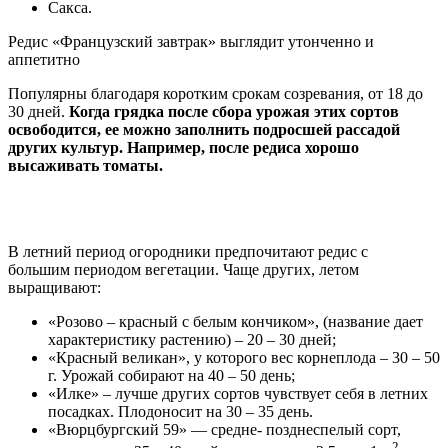
Сакса.
Редис «Французский завтрак» выглядит утонченно и
аппетитно
Популярны благодаря коротким срокам созревания, от 18 до
30 дней.
Когда грядка после сбора урожая этих сортов
освободится, ее можно заполнить подросшей рассадой
других культур. Например, после редиса хорошо
высаживать томаты.
В летний период огородники предпочитают редис с
большим периодом вегетации. Чаще других, летом
выращивают:
«Розово – красный с белым кончиком», (название дает
характеристику растению) – 20 – 30 дней;
«Красный великан», у которого вес корнеплода – 30 – 50
г. Урожай собирают на 40 – 50 день;
«Илке» – лучше других сортов чувствует себя в летних
посадках. Плодоносит на 30 – 35 день.
«Вюрцбургский 59» — средне- позднеспелый сорт,
2