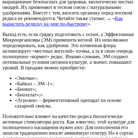
выращивание безопасных для здоровья, экологически чистых
овощей. Их применяют в тесном союзе с натуральными
удобрениями. Вместе с тем, вносить органику перед посевом
редиса не рекомендуется. Читайте также статью: → «
Как
вырастить редиску на даче по-быстрому
».
Выход есть, если грядку подготовить с осени, а Эффективные
Микроорганизмы (ЭМ) применить весной. Их невозможно
передозировать, как удобрения. Это почвенная флора
активизирует «местных жителей» почвы, а та в свою очередь
полноценно «кормит» редис. Иными словами, ЭМ создают
оптимальные условия питания культуре, а значит, повышают
урожай. В продаже можно приобрести:
«Эмочки»;
«Байкал – ЭМ -1»;
«Биовит»;
«Биохелат»;»
«Агрозин» – ферментативный препарат на основе
сахарной свеклы.
Положительно влияют на качество редиса биологически
активные стимуляторы роста. Как известно, этой культуре для
полноценного насыщения нужен азот. Для пополнения его
запасов традиционно вносят аммиачную селитру. Но в сортах