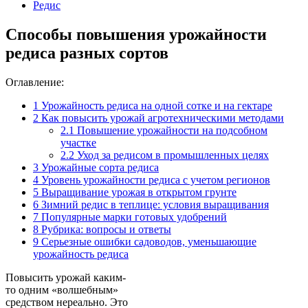
Редис
Способы повышения урожайности
редиса разных сортов
Оглавление:
1
Урожайность редиса на одной сотке и на гектаре
2
Как повысить урожай агротехническими методами
2.1
Повышение урожайности на подсобном
участке
2.2
Уход за редисом в промышленных целях
3
Урожайные сорта редиса
4
Уровень урожайности редиса с учетом регионов
5
Выращивание урожая в открытом грунте
6
Зимний редис в теплице: условия выращивания
7
Популярные марки готовых удобрений
8
Рубрика: вопросы и ответы
9
Серьезные ошибки садоводов, уменьшающие
урожайность редиса
Повысить урожай каким-
то одним «волшебным»
средством нереально. Это