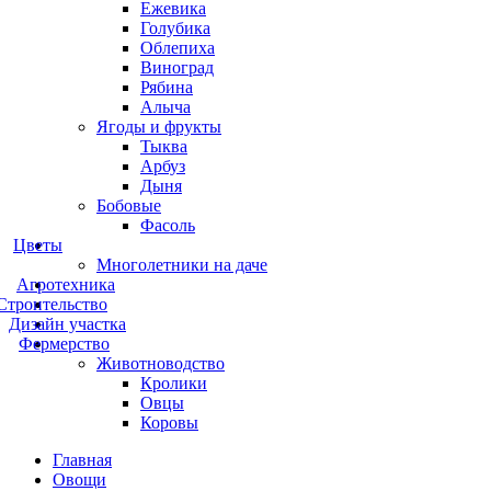
Ежевика
Голубика
Облепиха
Виноград
Рябина
Алыча
Ягоды и фрукты
Тыква
Арбуз
Дыня
Бобовые
Фасоль
Цветы
Многолетники на даче
Агротехника
Строительство
Дизайн участка
Фермерство
Животноводство
Кролики
Овцы
Коровы
Главная
Овощи