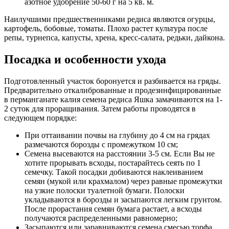
азотное удобрение 50-60 г на 5 кв. м.
Наилучшими предшественниками редиса являются огурцы,
картофель, бобовые, томаты. Плохо растет культура после
репы, турнепса, капусты, хрена, кресс-салата, редьки, дайкона.
Посадка и особенности ухода
Подготовленный участок боронуется и разбивается на гряды.
Предварительно откалиброванные и продезинфицированные
в перманганате калия семена редиса Яшка замачиваются на 1-
2 суток для проращивания. Затем работы проводятся в
следующем порядке:
При оттаивании почвы на глубину до 4 см на грядах
размечаются борозды с промежутком 10 см;
Семена высеваются на расстоянии 3-5 см. Если Вы не
хотите прорывать всходы, постарайтесь сеять по 1
семечку. Такой посадки добиваются наклеиванием
семян (мукой или крахмалом) через равные промежутки
на узкие полоски туалетной бумаги. Полоски
укладываются в борозды и засыпаются легким грунтом.
После прорастания семян бумага растает, а всходы
получаются распределенными равномерно;
Засыпаются или заравниваются семена смесью торфа,