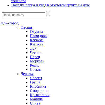
тонкости
Посадка перца и уход в открытом грунте на даче
Сад-Огород
Овощи
Огурцы
Помидоры
Кабачки
Капуста
Лук
Чеснок
Перец
Морковь
Редис
Свекла
Деревья
Яблоня
Груша
Клубника
Смородина
Крыжовник
Малина
Слива