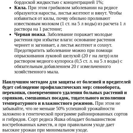
бордоской жидкостью с концентрацией 1%;
Кила.
При этом грибковом заболевании на редисе
образуются наросты, листья желтеют и вянут. Чтобы
избавиться от килы, почву обильно проливают
известковым молоком (1 ст. на 5 л воды) из расчета 1 л
раствора на 1 растение;
Черная ножка
. Заболевание поражает молодые
растения при избытке влаги: основание растения
чернеет и загнивает, а листья желтеют и сохнут.
Предотвратить заболевание можно при помощи
опрыскивания луковой шелухой (20 г на литр) или
раствором медного купороса (0,5 ст. л. на 5 л воды) с
обязательным добавлением 20 г измельченного
хозяйственного мыла.
Наилучшим методом для защиты от болезней и вредителей
будет соблюдение профилактических мер: севооборота,
перекопки, своевременного удаления больных растений и
сорняков, смешанных посадок, тщательного исполнения
температурного и влажностного режимов.
При этом не
забывайте, что не меньше 50% успешной урожайности
заложено в генетической программе районированных сортов
и гибридов. Сорт редиса Яшка обладает большинством
востребованных качеств, и при правильном уходе дает
высокие урожаи при минимальном уходе.