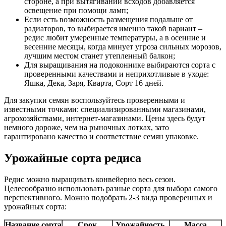
стороне, а при вытягивании всходов добавляется
освещение при помощи ламп;
Если есть возможность размещения подальше от
радиаторов, то выбирается именно такой вариант –
редис любит умеренные температуры, а в осенние и
весенние месяцы, когда минует угроза сильных морозов,
лучшим местом станет утепленный балкон;
Для выращивания на подоконнике выбираются сорта с
проверенными качествами и неприхотливые в уходе:
Яшка, Дека, Заря, Кварта, Сорт 16 дней.
Для закупки семян воспользуйтесь проверенными и
известными точками: специализированными магазинами,
агрохозяйствами, интернет-магазинами. Цены здесь будут
немного дороже, чем на рыночных лотках, зато
гарантировано качество и соответствие семян упаковке.
Урожайные сорта редиса
Редис можно выращивать конвейерно весь сезон.
Целесообразно использовать разные сорта для выбора самого
перспективного. Можно подобрать 2-3 вида проверенных и
урожайных сорта:
Название сорта
Срок
Урожайность,
Масса