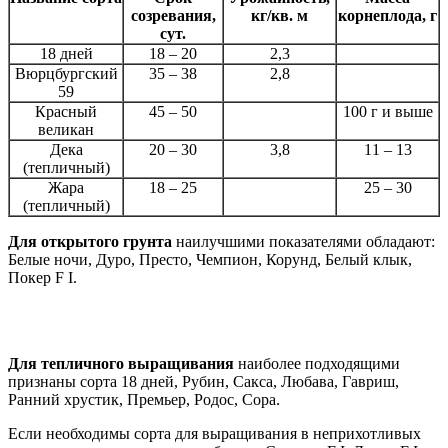
созревания,
кг/кв. м
корнеплода, г
сут.
18 дней
18 – 20
2,3
Вюрцбургский
35 – 38
2,8
59
Красный
45 – 50
100 г и выше
великан
Дека
20 – 30
3,8
11 – 13
(тепличный)
Жара
18 – 25
25 – 30
(тепличный)
Для открытого грунта
наилучшими показателями обладают:
Белые ночи, Дуро, Престо, Чемпион, Корунд, Белый клык,
Покер F I.
Для тепличного выращивания
наиболее подходящими
признаны сорта 18 дней, Рубин, Сакса, Любава, Гавриш,
Ранний хрустик, Премьер, Родос, Сора.
Если необходимы сорта для выращивания в неприхотливых