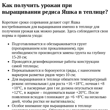
Как получить урожаи при
выращивании редиса Яшка в теплице?
Короткие сроки созревания делают сорт Яшка
востребованным для выращивания именно в теплице для
получения урожая как можно раньше. Здесь соблюдаются свои
нормы и правила ухода:
Подготавливается и обеззараживается грунт
(пропариванием или прокаливанием), при
необходимости производится замена грунта на глубину
15-20 см;
Проводятся дезинфекционные работы конструкции
самой теплицы;
Перекапываются и боронуются гряды, с нанесением
маркером разметки рядов через 10 см;
Для выращивания в теплице обязателен температурный
режим: оптимальная t для роста +16 +18°С, ночная t +8
+10°С, в пасмурные дни t не должна опускаться ниже
+12°С, в жаркие – подниматься выше +20°С. После
появления всходов t понижают до +6 +8°С на несколько
дней, чтобы ростки не вытягивались;
Особое внимание при выращивании в теплице