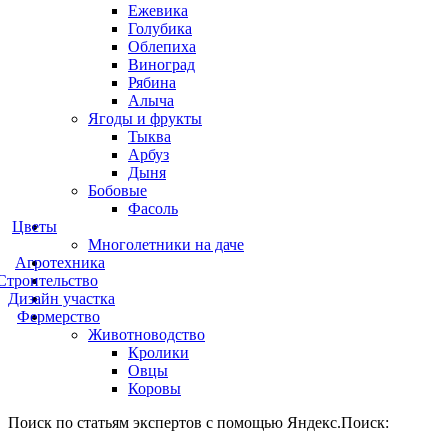
Ежевика
Голубика
Облепиха
Виноград
Рябина
Алыча
Ягоды и фрукты
Тыква
Арбуз
Дыня
Бобовые
Фасоль
Цветы
Многолетники на даче
Агротехника
Строительство
Дизайн участка
Фермерство
Животноводство
Кролики
Овцы
Коровы
Поиск по статьям экспертов с помощью Яндекс.Поиск: