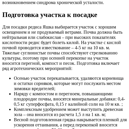
возникновением синдрома хронической усталости.
Подготовка участка к посадке
Для посадки редиса Яшка выбирается участок с хорошим
освещением и не продуваемый ветрами. Почва должна быть
нейтральная или слабокислая – при высоких показателях
кислотности редис будет болеть килой. На участке с кислой
почвой проводится известкование – 4-5 кг на 10 кв. м.
Тяжелые суглинистые почвы способствуют стрелкованию
культуры, поэтому при осенней перекопке на участок
вносится перегной, компост и песок. Подготовка включает
ряд агротехнических мероприятий:
Осенью участок перекапывается, удаляются корневища
и остатки сорняков, которые могут послужить местом
зимовки вредителей;
Наряду с компостом и перегноем, повышающими
плодородие почвы, вносятся минеральные добавки: 0,4-
0,5 кг суперфосфата, 0,15 г калийной соли на 10 м кв. ;
Комплексным удобрением может выступить древесная
зола – она вносится из расчета 1,5 л на 1 кв. м;
Весной подготовленная грядка накрывается пленкой для
ускорения оттаивания, а перед перекопкой вносится