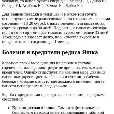
условиях, то используются гибриды: Суперед F I, Донар F I,
Рондар F I, Анабель F I, Фамокс F I, Дабел F I.
Для ранней посадки
в теплицах и в открытом грунте
используются самые раннеспелые сорта с короткими сроками
созревания (18-20 суток), с наступлением лета высеваются
сорта со сроками до 30 дней. Под осень, с началом сентября,
пользуются сортами с длительными сроками, свыше 35 дней.
Такой редис вызревает долго, но и качества вкусовые и
пищевые может сохранять до 1 месяца.
Болезни и вредители редиса Яшка
Короткие сроки выращивания и наличие в составе
горчичного масла делают редис не привлекательным для
вредителей. Однако существует, по крайней мере, два вида
насекомых (крестоцветные блошки и гусеницы бабочки-
белянки), которые в отсутствие должного внимания могут
нанести непоправимый вред урожаю.
Борьба с вредителями проводится, в основном, народными
средствами:
Крестоцветная блошка.
Самым эффективным и
безопасным методом является опыливание табачной