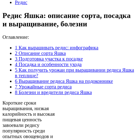
Редис
Редис Яшка: описание сорта, посадка
и выращивание, болезни
Оглавление:
1
Как выращивать редис: инфографика
2
Описание сорта Яшка
3
Подготовка участка к посадке
4
Посадка и особенности ухода
5
Как получить урожаи при выращивании редиса Яшка
в теплице?
6
Выращивание редиса Яшка на подоконнике
7
Урожайные сорта редиса
8
Болезни и вредители редиса Яшка
Короткие сроки
выращивания, низкая
калорийность и высокая
пищевая ценность
завоевали редису
популярность среди
опытных овощеводов и