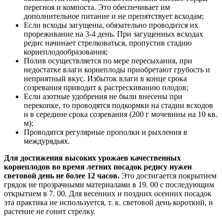
перегноя и компоста. Это обеспечивает им
дополнительное питание и не препятствует всходам;
Если всходы загущены, обязательно проводится их
прореживание на 3-4 день. При загущенных всходах
редис начинает стрелковаться, пропустив стадию
корнеплодообразования;
Полив осуществляется по мере пересыхания, при
недостатке влаги корнеплоды приобретают грубость и
неприятный вкус. Избыток влаги в конце срока
созревания приводит к растрескиванию плодов;
Если азотные удобрения не были внесены при
перекопке, то проводятся подкормки на стадии всходов
и в середине срока созревания (200 г мочевины на 10 кв.
м);
Проводятся регулярные прополки и рыхления в
междурядьях.
Для достижения высоких урожаев качественных
корнеплодов во время летних посадок редису нужен
световой день не более 12 часов.
Это достигается покрытием
грядок не прозрачными материалами в 19. 00 с последующим
открытием в 7. 00. Для весенних и поздних осенних посадок
эта практика не используется, т. к. световой день короткий, и
растение не гонит стрелку.