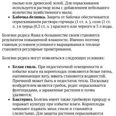
пылью или древесной золой. Для опрыскивания
используется раствор золы с добавлением небольшого
количества хозяйственного мыла;
Бабочка-белянка.
Защита от бабочки обеспечивается
опрыскиванием раствора горчицы (1 ст. л. ), соли (1 ст.
л. ) и перца (0,5 ст. л. ) красного или черного в 5 л воды.
Болезни редиса Яшка в большинстве своем становятся
результатом повышенной влажности. Именно поэтому
главным условием успешного выращивания в теплице
становятся регулярные проветривания.
Болезни редиса могут появляться в следующих условиях:
Белая гниль
. При недостаточной освещенности и
избытке влаги на корнеплодах появляются белые пятна,
напоминающие вату, мякоть становится водянистой.
Причиной может быть и недостаток тепла. Поскольку
возбудителем является грибок, редис опрыскивается
фунгицидами, а зараженные растения и почва
удаляются;
Бактериоз.
Болезнь имеет также грибковую природу и
поражает культуру при избытке влаги. Корнеплоды
начинают издавать запах гнили и становятся
слизистыми. Для защиты растения опрыскиваются