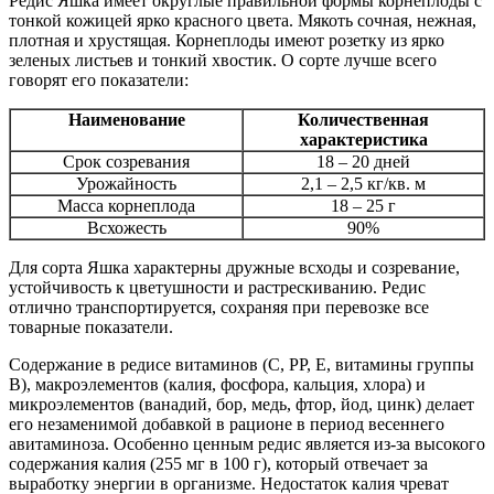
Редис Яшка имеет округлые правильной формы корнеплоды с
тонкой кожицей ярко красного цвета. Мякоть сочная, нежная,
плотная и хрустящая. Корнеплоды имеют розетку из ярко
зеленых листьев и тонкий хвостик. О сорте лучше всего
говорят его показатели:
Наименование
Количественная
характеристика
Срок созревания
18 – 20 дней
Урожайность
2,1 – 2,5 кг/кв. м
Масса корнеплода
18 – 25 г
Всхожесть
90%
Для сорта Яшка характерны дружные всходы и созревание,
устойчивость к цветушности и растрескиванию. Редис
отлично транспортируется, сохраняя при перевозке все
товарные показатели.
Содержание в редисе витаминов (С, РР, Е, витамины группы
В), макроэлементов (калия, фосфора, кальция, хлора) и
микроэлементов (ванадий, бор, медь, фтор, йод, цинк) делает
его незаменимой добавкой в рационе в период весеннего
авитаминоза. Особенно ценным редис является из-за высокого
содержания калия (255 мг в 100 г), который отвечает за
выработку энергии в организме. Недостаток калия чреват