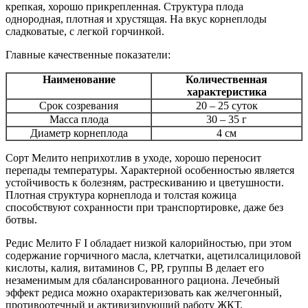
крепкая, хорошо прикрепленная. Структура плода
однородная, плотная и хрустящая. На вкус корнеплоды
сладковатые, с легкой горчинкой.
Главные качественные показатели:
Наименование
Количественная
характеристика
Срок созревания
20 – 25 суток
Масса плода
30 – 35 г
Диаметр корнеплода
4 см
Сорт Мелито неприхотлив в уходе, хорошо переносит
перепады температуры. Характерной особенностью является
устойчивость к болезням, растрескиванию и цветушности.
Плотная структура корнеплода и толстая кожица
способствуют сохранности при транспортировке, даже без
ботвы.
Редис Мелито F I обладает низкой калорийностью, при этом
содержание горчичного масла, клетчатки, ацетилсалициловой
кислоты, калия, витаминов С, РР, группы В делает его
незаменимым для сбалансированного рациона. Лечебный
эффект редиса можно охарактеризовать как желчегонный,
противоотечный и активизирующий работу ЖКТ.