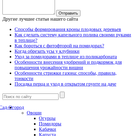
Другие лучшие статьи нашего сайта
Способы формирования кроны плодовых деревьев
Как сделать систему капельного полива своими руками
в теплице?
Как бороться с фитофторой на помидорах?
Когда обрезать усы у клубники
Уход за помидорами в теплице из поликарбоната
Особенности внесения удобрений и подкормок для
повышения урожайности вишни
Особенности стрижки газона: способы, правила,
тонкости
Посадка перца и уход в открытом грунте на даче
Сад-Огород
Овощи
Огурцы
Помидоры
Кабачки
Капуста