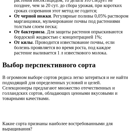
растения инсектицидом, то делать это следует не
позднее, чем за 20 сут. до сбора урожая, при коротких
сроках созревания этот метод не годится;
От черной ножки
. Регулярные поливы 0,05% раствором
марганцовки, мульчирование почвы под растениями
толстым слоем песка;
От бактериоза
. Для защиты растения опрыскиваются
бордоской жидкостью с концентрацией 1%;
От килы
. Проводится известкование почвы, если
болезнь проявляется во время роста, под каждое
растение выливается 1 л известкового молока.
Выбор перспективного сорта
В огромном выборе сортов редиса легко затеряться и не найти
подходящий для определенных условий и целей.
Селекционеры предлагают множество отечественных и
голландских сортов, обладающих ценными вкусовыми и
товарными качествами.
Какие сорта признаны наиболее востребованными для
выращивания?