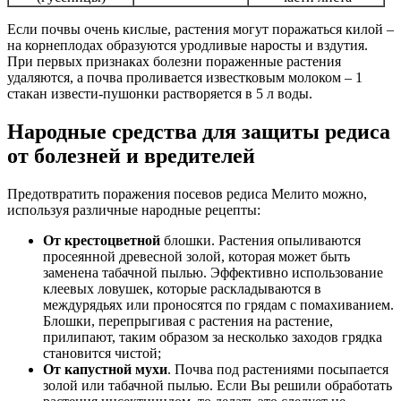
Если почвы очень кислые, растения могут поражаться килой –
на корнеплодах образуются уродливые наросты и вздутия.
При первых признаках болезни пораженные растения
удаляются, а почва проливается известковым молоком – 1
стакан извести-пушонки растворяется в 5 л воды.
Народные средства для защиты редиса
от болезней и вредителей
Предотвратить поражения посевов редиса Мелито можно,
используя различные народные рецепты:
От крестоцветной
блошки. Растения опыливаются
просеянной древесной золой, которая может быть
заменена табачной пылью. Эффективно использование
клеевых ловушек, которые раскладываются в
междурядьях или проносятся по грядам с помахиванием.
Блошки, перепрыгивая с растения на растение,
прилипают, таким образом за несколько заходов грядка
становится чистой;
От капустной мухи
. Почва под растениями посыпается
золой или табачной пылью. Если Вы решили обработать