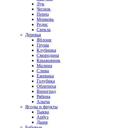
Лук
Чеснок
Перец
Морковь
Редис
Свекла
Деревья
Яблоня
Груша
Клубника
Смородина
Крыжовник
Малина
Слива
Ежевика
Голубика
Облепиха
Виноград
Рябина
Алыча
Ягоды и фрукты
Тыква
Арбуз
Дыня
Бобовые