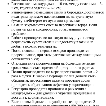
Расстояние в междурядьях – 10 см, между семенами – 3-
5 см, глубина заделки – 2-3 см;
Равномерное размещение семян в бороздках достигается
нехитрым приемом наклеивания их на туалетную
бумагу клейстером из муки или крахмала;
Семена закрываются смесью перегноя и торфа. Если
почва легкая и плодородная, то заравниваются
граблями;
Работы проводятся во влажную пасмурную погоду –
редис очень чувствителен к недостатку влаги и не
любит высоких температур;
После появления первых всходов производится
прореживание, при этом расстояние между саженцами
оставляется 5 см;
Откладывание прореживания на более длительные
сроки может стать причиной цветушности редиса;
Полив производится по мере пересыхания, летом – 2
раза в сутки. В жаркие периоды полив должен быть
обильным, пересыхание даже на короткие сроки
приводит к образованию дефектов у корнеплодов;
Регулярно проводятся прополки и рыхления в
междурядьях – для удаления укрытий вредителей и
доступа к корням воздуха;
Если почвы бедные и не удобренные, проводится 2
подкормки азотными удобрениями (150-200 г на 10 кв.