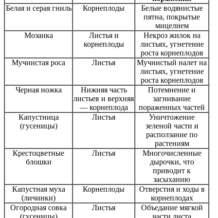
Белая и серая гниль
Корнеплоды
Белые водянистые
пятна, покрытые
мицелием
Мозаика
Листья и
Некроз жилок на
корнеплоды
листьях, угнетение
роста корнеплодов
Мучнистая роса
Листья
Мучнистый налет на
листьях, угнетение
роста корнеплодов
Черная ножка
Нижняя часть
Потемнение и
листьев и верхняя
загнивание
— корнеплода
пораженных частей
Капустница
Листья
Уничтожение
(гусеницы)
зеленой части и
расползание по
растениям
Крестоцветные
Листья
Многочисленные
блошки
дырочки, что
приводит к
засыханию
Капустная муха
Корнеплоды
Отверстия и ходы в
(личинки)
корнеплодах
Огородная совка
Листья
Объедание мягкой
(гусеницы)
части листа