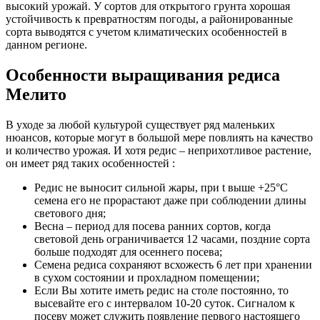
высокий урожай. У сортов для открытого грунта хорошая
устойчивость к превратностям погоды, а районированные
сорта выводятся с учетом климатических особенностей в
данном регионе.
Особенности выращивания редиса
Мелито
В уходе за любой культурой существует ряд маленьких
нюансов, которые могут в большой мере повлиять на качество
и количество урожая. И хотя редис – неприхотливое растение,
он имеет ряд таких особенностей :
Редис не выносит сильной жары, при t выше +25°С
семена его не прорастают даже при соблюдении длины
светового дня;
Весна – период для посева ранних сортов, когда
световой день ограничивается 12 часами, поздние сорта
больше подходят для осеннего посева;
Семена редиса сохраняют всхожесть 6 лет при хранении
в сухом состоянии и прохладном помещении;
Если Вы хотите иметь редис на столе постоянно, то
высевайте его с интервалом 10-20 суток. Сигналом к
посеву может служить появление первого настоящего