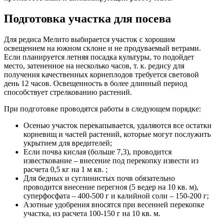
Подготовка участка для посева
Для редиса Мелито выбирается участок с хорошим
освещением на южном склоне и не продуваемый ветрами.
Если планируется летняя посадка культуры, то подойдет
место, затененное на несколько часов, т. к. редису для
получения качественных корнеплодов требуется световой
день 12 часов. Освещенность в более длинный период
способствует стрелкованию растений.
При подготовке проводятся работы в следующем порядке:
Осенью участок перекапывается, удаляются все остатки
корневищ и частей растений, которые могут послужить
укрытием для вредителей;
Если почва кислая (больше 7,3), проводится
известкование – внесение под перекопку извести из
расчета 0,5 кг на 1 м кв. ;
Для бедных и суглинистых почв обязательно
проводится внесение перегноя (5 ведер на 10 кв. м),
суперфосфата – 400-500 г и калийной соли – 150-200 г;
Азотные удобрения вносятся при весенней перекопке
участка, из расчета 100-150 г на 10 кв. м.