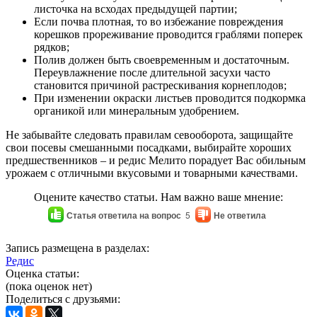
листочка на всходах предыдущей партии;
Если почва плотная, то во избежание повреждения
корешков прореживание проводится граблями поперек
рядков;
Полив должен быть своевременным и достаточным.
Переувлажнение после длительной засухи часто
становится причиной растрескивания корнеплодов;
При изменении окраски листьев проводится подкормка
органикой или минеральным удобрением.
Не забывайте следовать правилам севооборота, защищайте
свои посевы смешанными посадками, выбирайте хороших
предшественников – и редис Мелито порадует Вас обильным
урожаем с отличными вкусовыми и товарными качествами.
Оцените качество статьи. Нам важно ваше мнение:
Статья ответила на вопрос
5
Не ответила
Запись размещена в разделах:
Редис
Оценка статьи:
(пока оценок нет)
Поделиться с друзьями: