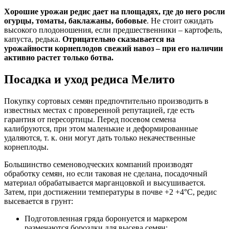
Хорошие урожаи редис дает на площадях, где до него росли
огурцы, томаты, баклажаны, бобовые
. Не стоит ожидать
высокого плодоношения, если предшественники – картофель,
капуста, редька.
Отрицательно сказывается на
урожайности корнеплодов свежий навоз – при его наличии
активно растет только ботва.
Посадка и уход редиса Мелито
Покупку сортовых семян предпочтительно производить в
известных местах с проверенной репутацией, где есть
гарантия от пересортицы. Перед посевом семена
калибруются, при этом маленькие и деформированные
удаляются, т. к. они могут дать только некачественные
корнеплоды.
Большинство семеноводческих компаний производят
обработку семян, но если таковая не сделана, посадочный
материал обрабатывается марганцовкой и высушивается.
Затем, при достижении температуры в почве +2 +4°С, редис
высевается в грунт:
Подготовленная гряда боронуется и маркером
размечаются бороздки для высева семян;