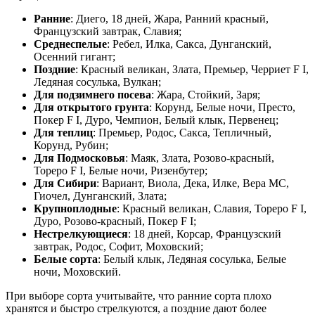
Ранние
: Диего, 18 дней, Жара, Ранний красный,
Французский завтрак, Славия;
Среднеспелые
: Ребел, Илка, Сакса, Дунганский,
Осенний гигант;
Поздние
: Красный великан, Злата, Премьер, Черриет F I,
Ледяная сосулька, Вулкан;
Для подзимнего посева
: Жара, Стойкий, Заря;
Для открытого грунта
: Корунд, Белые ночи, Престо,
Покер F I, Дуро, Чемпион, Белый клык, Первенец;
Для теплиц
: Премьер, Родос, Сакса, Тепличный,
Корунд, Рубин;
Для Подмосковья
: Маяк, Злата, Розово-красный,
Тореро F I, Белые ночи, Ризенбутер;
Для Сибири
: Вариант, Виола, Дека, Илке, Вера МС,
Гиочел, Дунганский, Злата;
Крупноплодные
: Красный великан, Славия, Тореро F I,
Дуро, Розово-красный, Покер F I;
Нестрелкующиеся
: 18 дней, Корсар, Французский
завтрак, Родос, Софит, Моховский;
Белые сорта
: Белый клык, Ледяная сосулька, Белые
ночи, Моховский.
При выборе сорта учитывайте, что ранние сорта плохо
хранятся и быстро стрелкуются, а поздние дают более