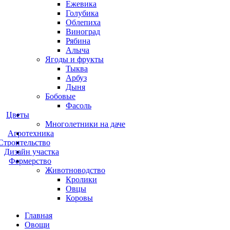
Ежевика
Голубика
Облепиха
Виноград
Рябина
Алыча
Ягоды и фрукты
Тыква
Арбуз
Дыня
Бобовые
Фасоль
Цветы
Многолетники на даче
Агротехника
Строительство
Дизайн участка
Фермерство
Животноводство
Кролики
Овцы
Коровы
Главная
Овощи