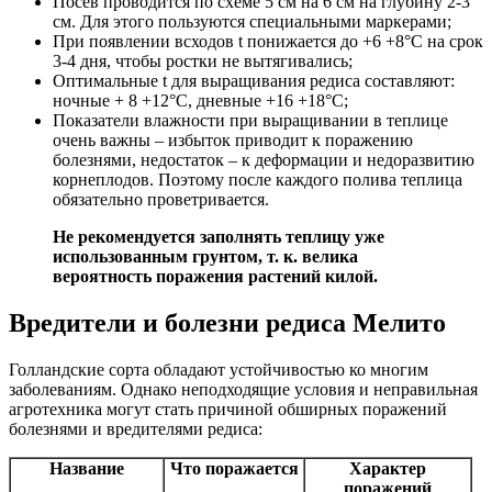
Посев проводится по схеме 5 см на 6 см на глубину 2-3
см. Для этого пользуются специальными маркерами;
При появлении всходов t понижается до +6 +8°С на срок
3-4 дня, чтобы ростки не вытягивались;
Оптимальные t для выращивания редиса составляют:
ночные + 8 +12°С, дневные +16 +18°С;
Показатели влажности при выращивании в теплице
очень важны – избыток приводит к поражению
болезнями, недостаток – к деформации и недоразвитию
корнеплодов. Поэтому после каждого полива теплица
обязательно проветривается.
Не рекомендуется заполнять теплицу уже
использованным грунтом, т. к. велика
вероятность поражения растений килой.
Вредители и болезни редиса Мелито
Голландские сорта обладают устойчивостью ко многим
заболеваниям. Однако неподходящие условия и неправильная
агротехника могут стать причиной обширных поражений
болезнями и вредителями редиса:
Название
Что поражается
Характер
поражений