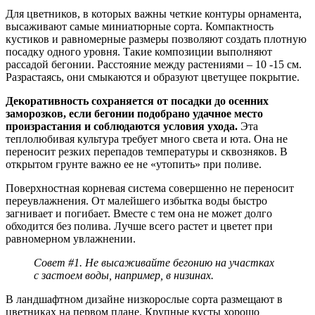
Для цветников, в которых важны четкие контуры орнамента,
высаживают самые миниатюрные сорта. Компактность
кустиков и равномерные размеры позволяют создать плотную
посадку одного уровня. Такие композиции выполняют
рассадой бегонии. Расстояние между растениями – 10 -15 см.
Разрастаясь, они смыкаются и образуют цветущее покрытие.
Декоративность сохраняется от посадки до осенних
заморозков, если бегонии подобрано удачное место
произрастания и соблюдаются условия ухода.
Эта
теплолюбивая культура требует много света и юта. Она не
переносит резких перепадов температуры и сквозняков. В
открытом грунте важно ее не «утопить» при поливе.
Поверхностная корневая система совершенно не переносит
переувлажнения. От малейшего избытка воды быстро
загнивает и погибает. Вместе с тем она не может долго
обходится без полива. Лучше всего растет и цветет при
равномерном увлажнении.
Совет #1. Не высаживайте бегонию на участках
с застоем воды, например, в низинах.
В ландшафтном дизайне низкорослые сорта размещают в
цветниках на первом плане. Крупные кусты хорошо