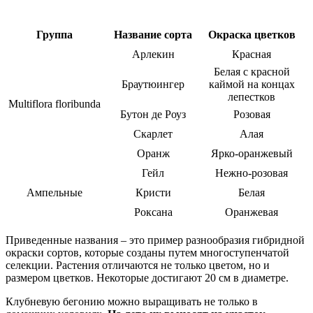
Группа
Название сорта
Окраска цветков
Арлекин
Красная
Белая с красной
Браутюингер
каймой на концах
лепестков
Multiflora floribunda
Бутон де Роуз
Розовая
Скарлет
Алая
Оранж
Ярко-оранжевый
Гейл
Нежно-розовая
Ампельные
Кристи
Белая
Роксана
Оранжевая
Приведенные названия – это пример разнообразия гибридной
окраски сортов, которые созданы путем многоступенчатой
селекции. Растения отличаются не только цветом, но и
размером цветков. Некоторые достигают 20 см в диаметре.
Клубневую бегонию можно выращивать не только в