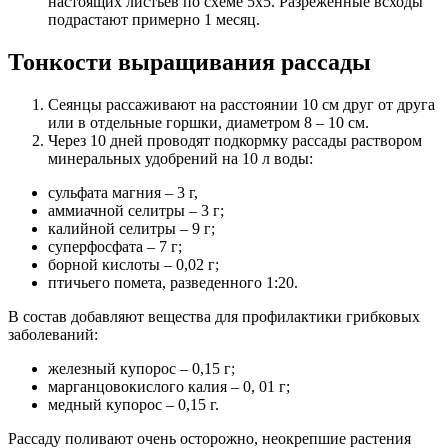
настоящих листьев по схеме 5х5. Разреженные всходы
подрастают примерно 1 месяц.
Тонкости выращивания рассады
Сеянцы рассаживают на расстоянии 10 см друг от друга
или в отдельные горшки, диаметром 8 – 10 см.
Через 10 дней проводят подкормку рассады раствором
минеральных удобрений на 10 л воды:
сульфата магния – 3 г,
аммиачной селитры – 3 г;
калийной селитры – 9 г;
суперфосфата – 7 г;
борной кислоты – 0,02 г;
птичьего помета, разведенного 1:20.
В состав добавляют вещества для профилактики грибковых
заболеваний:
железный купорос – 0,15 г;
марганцовокислого калия – 0, 01 г;
медный купорос – 0,15 г.
Рассаду поливают очень осторожно, неокрепшие растения