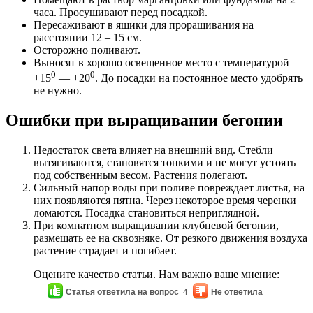
часа. Просушивают перед посадкой.
Пересаживают в ящики для проращивания на
расстоянии 12 – 15 см.
Осторожно поливают.
Выносят в хорошо освещенное место с температурой
0
0
+15
— +20
. До посадки на постоянное место удобрять
не нужно.
Ошибки при выращивании бегонии
Недостаток света влияет на внешний вид. Стебли
вытягиваются, становятся тонкими и не могут устоять
под собственным весом. Растения полегают.
Сильный напор воды при поливе повреждает листья, на
них появляются пятна. Через некоторое время черенки
ломаются. Посадка становиться неприглядной.
При комнатном выращивании клубневой бегонии,
размещать ее на сквозняке. От резкого движения воздуха
растение страдает и погибает.
Оцените качество статьи. Нам важно ваше мнение:
Статья ответила на вопрос
4
Не ответила