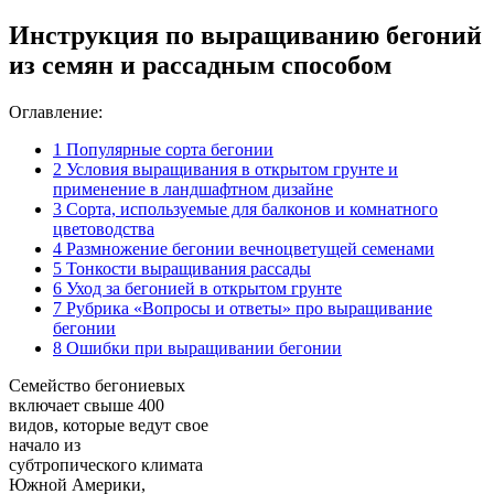
Инструкция по выращиванию бегоний
из семян и рассадным способом
Оглавление:
1
Популярные сорта бегонии
2
Условия выращивания в открытом грунте и
применение в ландшафтном дизайне
3
Сорта, используемые для балконов и комнатного
цветоводства
4
Размножение бегонии вечноцветущей семенами
5
Тонкости выращивания рассады
6
Уход за бегонией в открытом грунте
7
Рубрика «Вопросы и ответы» про выращивание
бегонии
8
Ошибки при выращивании бегонии
Семейство бегониевых
включает свыше 400
видов, которые ведут свое
начало из
субтропического климата
Южной Америки,