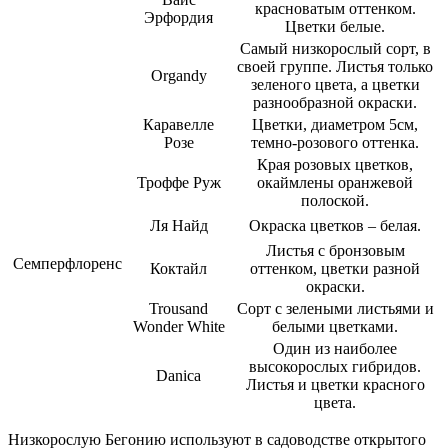
красноватым оттенком.
Эрфордия
Цветки белые.
Самый низкорослый сорт, в
своей группе. Листья только
Organdy
зеленого цвета, а цветки
разнообразной окраски.
Каравелле
Цветки, диаметром 5см,
Розе
темно-розового оттенка.
Края розовых цветков,
Троффе Руж
окаймлены оранжевой
полоской.
Ля Найд
Окраска цветков – белая.
Листья с бронзовым
Семперфлоренс
Коктайл
оттенком, цветки разной
окраски.
Trousand
Сорт с зелеными листьями и
Wonder White
белыми цветками.
Один из наиболее
высокорослых гибридов.
Danica
Листья и цветки красного
цвета.
Низкорослую Бегонию используют в садоводстве открытого