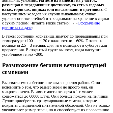
домашних условиях.
На лето их выносят на участок,
размещая в передвижных цветниках, то есть в садовых
вазах, горшках, ящиках или высаживают в цветниках.
С
наступлением холодов их клубни выкапывают, сушат,
удаляют остатки стеблей и закладывают на хранение в ящики
с сухим песком. Читайте также статью: → «
Оформление
цветника на даче
».
В таком состоянии корневища зимуют до проращивания при
температуре +100 — +120 с влажностью – 60%. Готовят к
посадке за 2,5 – 3 месяца. Для чего помещают в субстрат для
прорастания. В открытый грунт выносят, когда наступит
устойчивое тепло +200.
Размножение бегонии вечноцветущей
семенами
Высевать семена бегонии не самая простоя работа. Стоит
вспомнить о том, что размер зерен не просто мал, он
микроскопичен. В зависимости от сорта в 1 г может
содержаться до 60000 штук. Они больше похожи на пылинки.
Лучше приобретать гранулированные семена, которые
покрыты специальной питательной оболочкой. Она не только
увеличивает размер зерен, но и способствует их прорастанию.