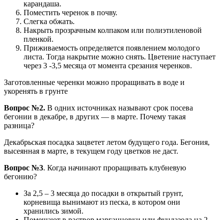
карандаша.
Поместить черенок в почву.
Слегка обжать.
Накрыть прозрачным колпаком или полиэтиленовой
пленкой.
Приживаемость определяется появлением молодого
листа. Тогда накрытие можно снять. Цветение наступает
через 3 -3,5 месяца от момента срезания черенков.
Заготовленные черенки можно проращивать в воде и
укоренять в грунте
Вопрос №2.
В одних источниках называют срок посева
бегонии в декабре, в других — в марте. Почему такая
разница?
Декабрьская посадка зацветет летом будущего года. Бегония,
высеянная в марте, в текущем году цветков не даст.
Вопрос №3
. Когда начинают проращивать клубневую
бегонию?
За 2,5 – 3 месяца до посадки в открытый грунт,
корневища вынимают из песка, в котором они
хранились зимой.
Помещают в раствор марганцовки или фундазола на 2