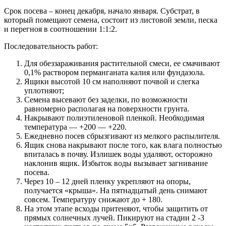
Срок посева – конец декабря, начало января. Субстрат, в
который помещают семена, состоит из листовой земли, песка
и перегноя в соотношении 1:1:2.
Последовательность работ:
Для обеззараживания растительной смеси, ее смачивают
0,1% раствором перманганата калия или фундазола.
Ящики высотой 10 см наполняют почвой и слегка
уплотняют;
Семена высевают без заделки, по возможности
равномерно располагая на поверхности грунта.
Накрывают полиэтиленовой пленкой. Необходимая
температура — +200 — +220.
Ежедневно посев сбрызгивают из мелкого распылителя.
Ящик снова накрывают после того, как влага полностью
впиталась в почву. Излишек воды удаляют, осторожно
наклонив ящик. Избыток воды вызывает загнивание
посева.
Через 10 – 12 дней пленку укрепляют на опоры,
получается «крыша». На пятнадцатый день снимают
совсем. Температуру снижают до + 180.
На этом этапе всходы притеняют, чтобы защитить от
прямых солнечных лучей. Пикируют на стадии 2 -3