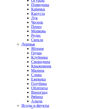
Огурцы
Помидоры
Кабачки
Капуста
Лук
Чеснок
Перец
Морковь
Редис
Свекла
Деревья
Яблоня
Груша
Клубника
Смородина
Крыжовник
Малина
Слива
Ежевика
Голубика
Облепиха
Виноград
Рябина
Алыча
Ягоды и фрукты