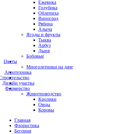
Ежевика
Голубика
Облепиха
Виноград
Рябина
Алыча
Ягоды и фрукты
Тыква
Арбуз
Дыня
Бобовые
Цветы
Многолетники на даче
Агротехника
Строительство
Дизайн участка
Фермерство
Животноводство
Кролики
Овцы
Коровы
Главная
Флористика
Бегония