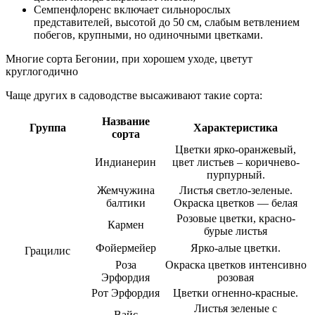
Семпенфлоренс включает сильнорослых
представителей, высотой до 50 см, слабым ветвлением
побегов, крупными, но одиночными цветками.
Многие сорта Бегонии, при хорошем уходе, цветут
круглогодично
Чаще других в садоводстве высаживают такие сорта:
Название
Группа
Характеристика
сорта
Цветки ярко-оранжевый,
Индианерин
цвет листьев – коричнево-
пурпурный.
Жемчужина
Листья светло-зеленые.
балтики
Окраска цветков — белая
Розовые цветки, красно-
Кармен
бурые листья
Фойермейер
Ярко-алые цветки.
Грацилис
Роза
Окраска цветков интенсивно
Эрфордия
розовая
Рот Эрфордия
Цветки огненно-красные.
Листья зеленые с
Вайс