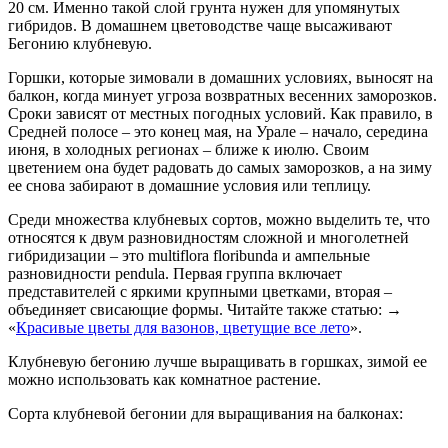
20 см. Именно такой слой грунта нужен для упомянутых
гибридов. В домашнем цветоводстве чаще высаживают
Бегонию клубневую.
Горшки, которые зимовали в домашних условиях, выносят на
балкон, когда минует угроза возвратных весенних заморозков.
Сроки зависят от местных погодных условий. Как правило, в
Средней полосе – это конец мая, на Урале – начало, середина
июня, в холодных регионах – ближе к июлю. Своим
цветением она будет радовать до самых заморозков, а на зиму
ее снова забирают в домашние условия или теплицу.
Среди множества клубневых сортов, можно выделить те, что
относятся к двум разновидностям сложной и многолетней
гибридизации – это multiflora floribunda и ампельные
разновидности pendula. Первая группа включает
представителей с яркими крупными цветками, вторая –
объединяет свисающие формы. Читайте также статью: →
«
Красивые цветы для вазонов, цветущие все лето
».
Клубневую бегонию лучше выращивать в горшках, зимой ее
можно использовать как комнатное растение.
Сорта клубневой бегонии для выращивания на балконах: