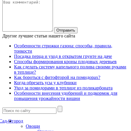
Другие лучшие статьи нашего сайта
Особенности стрижки газона: способы, правила,
тонкости
Посадка перца и уход в открытом грунте на даче
Способы формирования кроны плодовых деревьев
Как сделать систему капельного полива своими руками
в теплице?
Как бороться с фитофторой на помидорах?
Когда обрезать усы у клубники
Уход за помидорами в теплице из поликарбоната
Особенности внесения удобрений и подкормок для
повышения урожайности вишни
Сад-Огород
Овощи