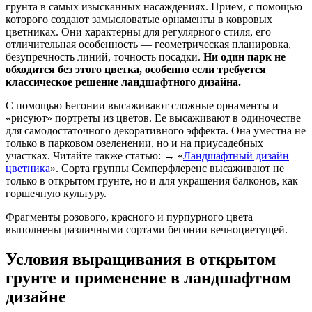
грунта в самых изысканных насаждениях. Прием, с помощью
которого создают замысловатые орнаменты в ковровых
цветниках. Они характерны для регулярного стиля, его
отличительная особенность — геометрическая планировка,
безупречность линий, точность посадки.
Ни один парк не
обходится без этого цветка, особенно если требуется
классическое решение ландшафтного дизайна.
С помощью Бегонии высаживают сложные орнаменты и
«рисуют» портреты из цветов. Ее высаживают в одиночестве
для самодостаточного декоративного эффекта. Она уместна не
только в парковом озеленении, но и на приусадебных
участках. Читайте также статью: → «
Ландшафтный дизайн
цветника
». Сорта группы Семперфлеренс высаживают не
только в открытом грунте, но и для украшения балконов, как
горшечную культуру.
Фрагменты розового, красного и пурпурного цвета
выполнены различными сортами бегонии вечноцветущей.
Условия выращивания в открытом
грунте и применение в ландшафтном
дизайне