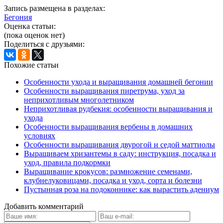
Запись размещена в разделах:
Бегония
Оценка статьи:
(пока оценок нет)
Поделиться с друзьями:
Похожие статьи
Особенности ухода и выращивания домашней бегонии
Особенности выращивания пиретрума, уход за
неприхотливым многолетником
Неприхотливая рудбекия: особенности выращивания и
ухода
Особенности выращивания вербены в домашних
условиях
Особенности выращивания двурогой и седой маттиолы
Выращиваем хризантемы в саду: инструкция, посадка и
уход, правила подкормки
Выращивание крокусов: размножение семенами,
клубнелуковицами, посадка и уход, сорта и болезни
Пустынная роза на подоконнике: как вырастить адениум
Добавить комментарий